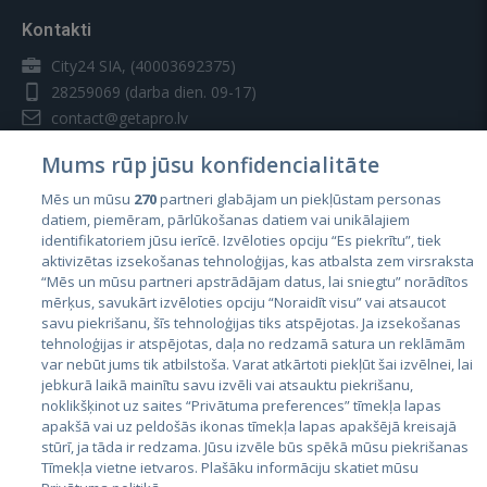
Kontakti
City24 SIA, (40003692375)
28259069
(darba dien. 09-17)
contact@getapro.lv
Mums rūp jūsu konfidencialitāte
Mēs un mūsu
270
partneri glabājam un piekļūstam personas
datiem, piemēram, pārlūkošanas datiem vai unikālajiem
identifikatoriem jūsu ierīcē. Izvēloties opciju “Es piekrītu”, tiek
Valstis
aktivizētas izsekošanas tehnoloģijas, kas atbalsta zem virsraksta
Igaunija
“Mēs un mūsu partneri apstrādājam datus, lai sniegtu” norādītos
mērķus, savukārt izvēloties opciju “Noraidīt visu” vai atsaucot
Latvija
savu piekrišanu, šīs tehnoloģijas tiks atspējotas. Ja izsekošanas
tehnoloģijas ir atspējotas, daļa no redzamā satura un reklāmām
Lietuva
var nebūt jums tik atbilstoša. Varat atkārtoti piekļūt šai izvēlnei, lai
jebkurā laikā mainītu savu izvēli vai atsauktu piekrišanu,
noklikšķinot uz saites “Privātuma preferences” tīmekļa lapas
apakšā vai uz peldošās ikonas tīmekļa lapas apakšējā kreisajā
stūrī, ja tāda ir redzama. Jūsu izvēle būs spēkā mūsu piekrišanas
Tīmekļa vietne ietvaros. Plašāku informāciju skatiet mūsu