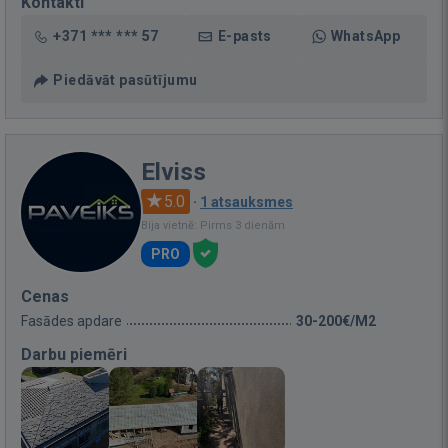
Kontakti
+371 *** *** 57
E-pasts
WhatsApp
Piedāvāt pasūtījumu
Elviss
5.0
·
1 atsauksmes
Bija vietnē: Pirms 3 dienām
PRO
Cenas
Fasādes apdare
30-200€/M2
Darbu piemēri