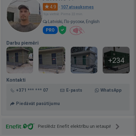
4.9
·
107 atsauksmes
Bija vietnē: Pirms 22 min.
Latviski, По-русски, English
PRO
Darbu piemēri
+234
Kontakti
+371 *** *** 07
E-pasts
WhatsApp
Piedāvāt pasūtījumu
Pieslēdz Enefit elektrību un ietaupi!