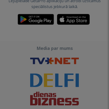
Lejupielādē GetaPro aplikāciju un atrodi uzticamus
speciālistus jebkurā laikā.
Media par mums