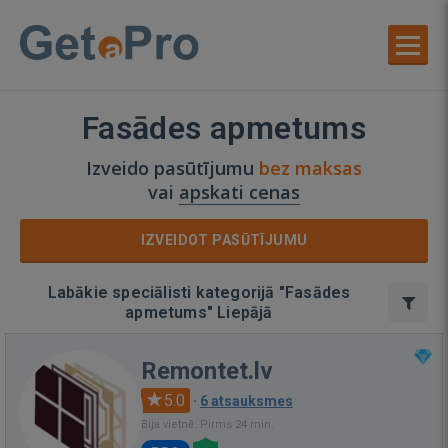
Fasādes apmetums
Izveido pasūtījumu
bez maksas
vai
apskati cenas
IZVEIDOT PASŪTĪJUMU
Labākie speciālisti kategorijā "Fasādes
apmetums" Liepājā
Remontet.lv
5.0
·
6 atsauksmes
Bija vietnē: Pirms 24 min.