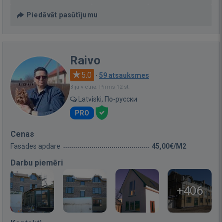
Piedāvāt pasūtījumu
Raivo
5.0
·
59 atsauksmes
Bija vietnē: Pirms 12 st.
Latviski, По-русски
PRO
Cenas
Fasādes apdare
45,00€/M2
Darbu piemēri
+406