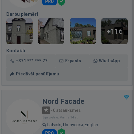
PRO
Darbu piemēri
+116
Kontakti
+371 *** *** 77
E-pasts
WhatsApp
Piedāvāt pasūtījumu
Nord Facade
·
0 atsauksmes
Bija vietnē: Pirms 14 st.
Latviski, По-русски, English
PRO