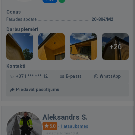
Cenas
Fasādes apdare
20-80€/M2
Darbu piemēri
+26
Kontakti
+371 *** *** 12
E-pasts
WhatsApp
Piedāvāt pasūtījumu
Aleksandrs S.
5.0
·
1 atsauksmes
Bija vietnē: Pirms 10 st.