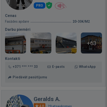
PRO
Cenas
Fasādes apdare
20-30€/M2
Darbu piemēri
+63
Kontakti
+371 *** *** 33
E-pasts
WhatsApp
Piedāvāt pasūtījumu
Geralds A.
4.8
·
29 atsauksmes