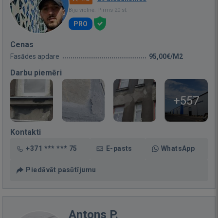
Bija vietnē: Pirms 20 st.
PRO
Cenas
Fasādes apdare
95,00€/M2
Darbu piemēri
+557
Kontakti
+371 *** *** 75
E-pasts
WhatsApp
Piedāvāt pasūtījumu
Antons P.