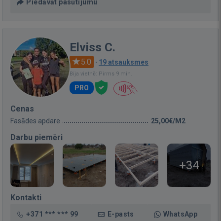
Piedāvāt pasūtījumu
Elviss C.
5.0
·
19 atsauksmes
Bija vietnē: Pirms 9 min.
PRO
Cenas
Fasādes apdare
25,00€/M2
Darbu piemēri
+34
Kontakti
+371 *** *** 99
E-pasts
WhatsApp