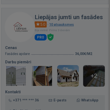
Liepājas jumti un fasādes
5.0
·
10 atsauksmes
Bija vietnē: Pirms 3 dienām
PRO
Cenas
Fasādes apdare
36,00€/M2
Darbu piemēri
+2
Kontakti
+371 *** *** 36
E-pasts
WhatsApp