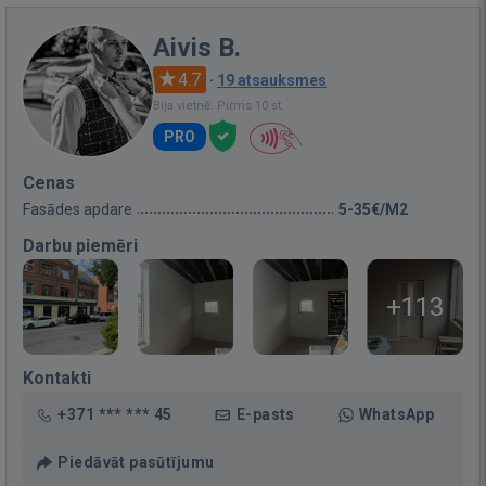
Aivis B.
4.7
·
19 atsauksmes
Bija vietnē: Pirms 10 st.
PRO
Cenas
Fasādes apdare
5-35€/M2
Darbu piemēri
+113
Kontakti
+371 *** *** 45
E-pasts
WhatsApp
Piedāvāt pasūtījumu