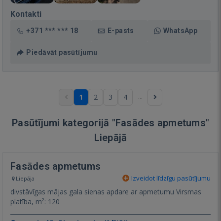
Kontakti
+371 *** *** 18
E-pasts
WhatsApp
Piedāvāt pasūtījumu
...
1
2
3
4
Pasūtījumi kategorijā "Fasādes apmetums"
Liepājā
Fasādes apmetums
Izveidot līdzīgu pasūtījumu
Liepāja
divstāvīgas mājas gala sienas apdare ar apmetumu Virsmas
platība, m²: 120