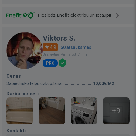
Pieslēdz Enefit elektrību un ietaupi!
Viktors S.
4.9
·
50 atsauksmes
Bija vietnē: Pirms 3st. 7 min.
PRO
Cenas
Sabiedrisko telpu uzkopšana
10,00€/M2
Darbu piemēri
+9
Kontakti