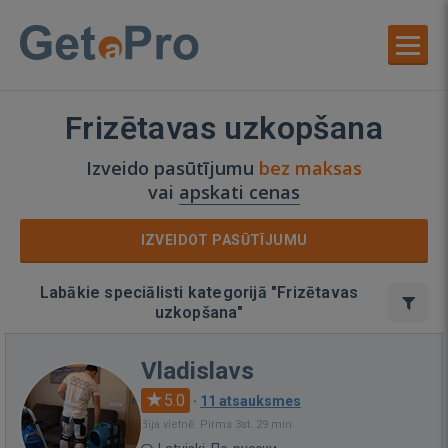
Frizētavas uzkopšana
Izveido pasūtījumu
bez maksas
vai
apskati cenas
IZVEIDOT PASŪTĪJUMU
Labākie speciālisti kategorijā "Frizētavas
uzkopšana"
Vladislavs
5.0
·
11 atsauksmes
Bija vietnē: Pirms 3st. 29 min.