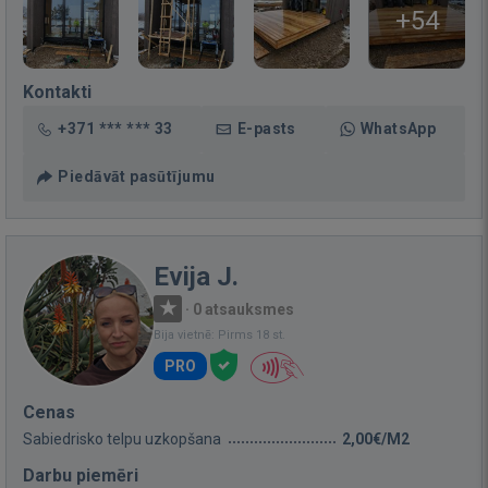
+54
Kontakti
+371 *** *** 33
E-pasts
WhatsApp
Piedāvāt pasūtījumu
Evija J.
·
0 atsauksmes
Bija vietnē: Pirms 18 st.
PRO
Cenas
Sabiedrisko telpu uzkopšana
2,00€/M2
Darbu piemēri