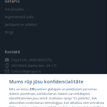
GetaPro
Par projektu
Atgriezeniskā saite
Jautājumi un atbildes
Blogs
Kontakti
City24 SIA, (40003692375)
28259069
(darba dien. 09-17)
contact@getapro.lv
Mums rūp jūsu konfidencialitāte
Mēs un mūsu
270
partneri glabājam un piekļūstam personas
datiem, piemēram, pārlūkošanas datiem vai unikālajiem
identifikatoriem jūsu ierīcē. Izvēloties opciju “Es piekrītu”, tiek
Valstis
aktivizētas izsekošanas tehnoloģijas, kas atbalsta zem virsraksta
Igaunija