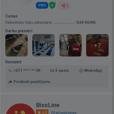
PRO
Cenas
Sabiedrisko telpu uzkopšana
0,50-5€/M2
Darbu piemēri
+7
Kontakti
+371 *** *** 09
E-pasts
WhatsApp
Piedāvāt pasūtījumu
BissLine
4.8
·
20 atsauksmes