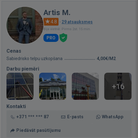
Artis M.
4.8
·
29 atsauksmes
Bija vietnē: Pirms 2st. 15 min.
PRO
Cenas
Sabiedrisko telpu uzkopšana
4,00€/M2
Darbu piemēri
+16
Kontakti
+371 *** *** 87
E-pasts
WhatsApp
Piedāvāt pasūtījumu