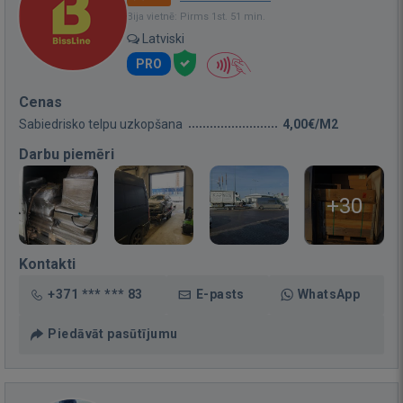
Bija vietnē: Pirms 1st. 51 min.
Latviski
PRO
Cenas
Sabiedrisko telpu uzkopšana
4,00€/M2
Darbu piemēri
+30
Kontakti
+371 *** *** 83
E-pasts
WhatsApp
Piedāvāt pasūtījumu