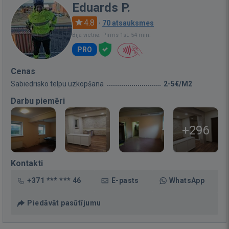
Eduards P.
4.8
·
70 atsauksmes
Bija vietnē: Pirms 1st. 54 min.
PRO
Cenas
Sabiedrisko telpu uzkopšana
2-5€/M2
Darbu piemēri
+296
Kontakti
+371 *** *** 46
E-pasts
WhatsApp
Piedāvāt pasūtījumu