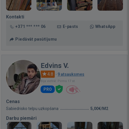
Kontakti
+371 *** *** 06
E-pasts
WhatsApp
Piedāvāt pasūtījumu
Edvins V.
4.8
·
9 atsauksmes
Bija vietnē: Pirms 17 st.
PRO
Cenas
Sabiedrisko telpu uzkopšana
5,00€/M2
Darbu piemēri