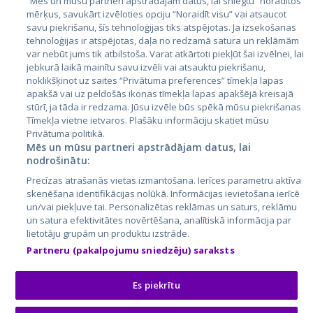
“Mēs un mūsu partneri apstrādājam datus, lai sniegtu” norādītos
mērķus, savukārt izvēloties opciju “Noraidīt visu” vai atsaucot
Latvija
savu piekrišanu, šīs tehnoloģijas tiks atspējotas. Ja izsekošanas
tehnoloģijas ir atspējotas, daļa no redzamā satura un reklāmām
Lietuva
var nebūt jums tik atbilstoša. Varat atkārtoti piekļūt šai izvēlnei, lai
jebkurā laikā mainītu savu izvēli vai atsauktu piekrišanu,
noklikšķinot uz saites “Privātuma preferences” tīmekļa lapas
apakšā vai uz peldošās ikonas tīmekļa lapas apakšējā kreisajā
stūrī, ja tāda ir redzama. Jūsu izvēle būs spēkā mūsu piekrišanas
Tīmekļa vietne ietvaros. Plašāku informāciju skatiet mūsu
Privātuma politikā.
Mēs un mūsu partneri apstrādājam datus, lai
nodrošinātu:
City24.lv
CVbankas.lt
Precīzas atrašanās vietas izmantošana. Ierīces parametru aktīva
City24.ee
Kainos.lt
skenēšana identifikācijas nolūkā. Informācijas ievietošana ierīcē
un/vai piekļuve tai. Personalizētas reklāmas un saturs, reklāmu
GetaPro.lv
Paslaugos.lt
un satura efektivitātes novērtēšana, analītiskā informācija par
GetaPro.ee
auto24.ee
lietotāju grupām un produktu izstrāde.
Skelbiu.lt
KV.ee
Partneru (pakalpojumu sniedzēju) saraksts
Autoplius.lt
Osta.ee
Aruodas.lt
KuldneBörs.ee
Es piekrītu