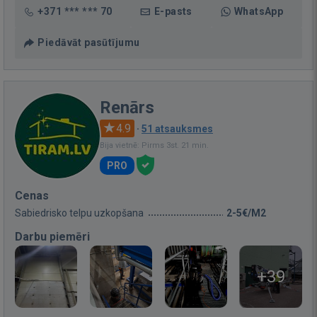
+371 *** *** 70
E-pasts
WhatsApp
Piedāvāt pasūtījumu
Renārs
4.9
·
51 atsauksmes
Bija vietnē: Pirms 3st. 21 min.
PRO
Cenas
Sabiedrisko telpu uzkopšana
2-5€/M2
Darbu piemēri
+39