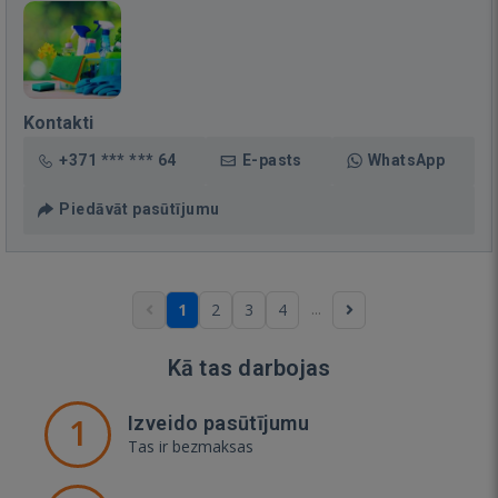
Kontakti
+371 *** *** 64
E-pasts
WhatsApp
Piedāvāt pasūtījumu
...
1
2
3
4
Kā tas darbojas
1
Izveido pasūtījumu
Tas ir bezmaksas