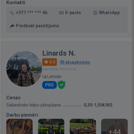
Kontakti
+371 *** *** 46
E-pasts
WhatsApp
Piedāvāt pasūtījumu
Linards N.
4.9
·
95 atsauksmes
Bija vietnē: Pirms 5 st.
Latviski
PRO
Cenas
Sabiedrisko telpu uzkopšana
0,30-1,50€/M2
Darbu piemēri
+44