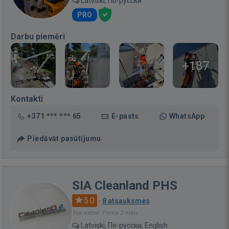
Latviski, По-русски
PRO
Darbu piemēri
+187
Kontakti
+371 *** *** 65
E-pasts
WhatsApp
Piedāvāt pasūtījumu
SIA Cleanland PHS
5.0
·
8 atsauksmes
Bija vietnē: Pirms 2 mēn.
Latviski, По-русски, English