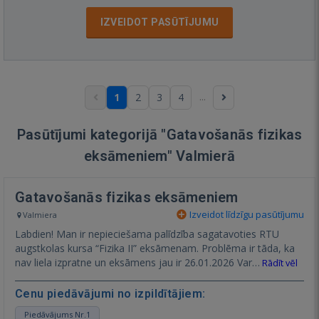
IZVEIDOT PASŪTĪJUMU
...
1
2
3
4
Pasūtījumi kategorijā "Gatavošanās fizikas
eksāmeniem" Valmierā
Gatavošanās fizikas eksāmeniem
Izveidot līdzīgu pasūtījumu
Valmiera
Labdien! Man ir nepieciešama palīdzība sagatavoties RTU
augstkolas kursa “Fizika II” eksāmenam. Problēma ir tāda, ka
nav liela izpratne un eksāmens jau ir 26.01.2026 Var…
Rādīt vēl
Cenu piedāvājumi no izpildītājiem:
Piedāvājums Nr.1