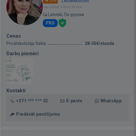
·
1 atsauksmes
Bija vietnē: Pirms 59 min.
Latviski, По-русски
PRO
Cenas
Privātskolotājs fizikā
28-35€/stunda
Darbu piemēri
Kontakti
+371 *** *** 02
E-pasts
WhatsApp
Piedāvāt pasūtījumu