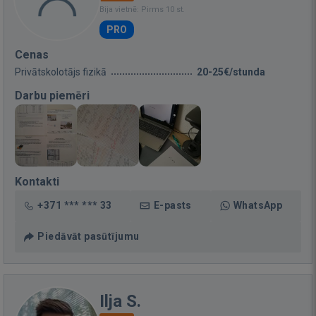
Bija vietnē: Pirms 10 st.
PRO
Cenas
Privātskolotājs fizikā
20-25€/stunda
Darbu piemēri
Kontakti
+371 *** *** 33
E-pasts
WhatsApp
Piedāvāt pasūtījumu
Ilja S.