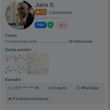
Juris S.
5.0
·
3 atsauksmes
Bija vietnē: Pirms 5 st.
PRO
Cenas
Privātskolotājs fizikā
40-50€/stunda
Darbu piemēri
Kontakti
+371 *** *** 05
E-pasts
WhatsApp
Piedāvāt pasūtījumu