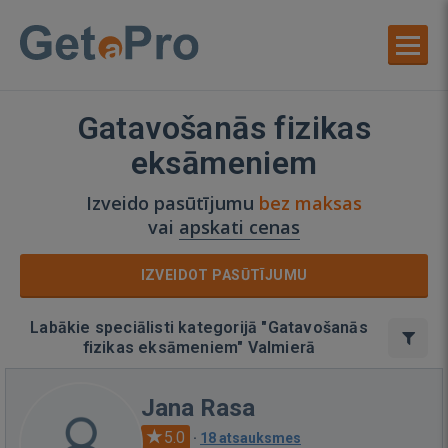
Gatavošanās fizikas
eksāmeniem
Izveido pasūtījumu
bez maksas
vai
apskati cenas
IZVEIDOT PASŪTĪJUMU
Labākie speciālisti kategorijā "Gatavošanās
fizikas eksāmeniem" Valmierā
Jana Rasa
5.0
·
18 atsauksmes