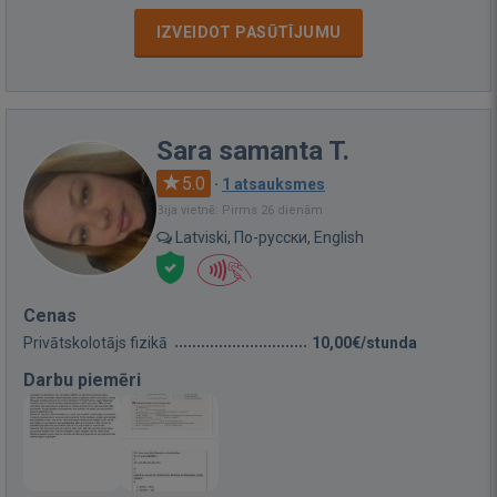
IZVEIDOT PASŪTĪJUMU
Sara samanta T.
5.0
·
1 atsauksmes
Bija vietnē: Pirms 26 dienām
Latviski, По-русски, English
Cenas
Privātskolotājs fizikā
10,00€/stunda
Darbu piemēri