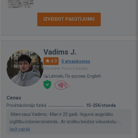
IZVEIDOT PASŪTĪJUMU
Vadims J.
4.9
·
5 atsauksmes
Bija vietnē: Pirms 2 dienām
Latviski, По-русски, English
Cenas
Privātskolotājs fizikā
15-25€/stunda
-Mani sauc Vadims; -Man ir 25 gadi; -Ieguvis augstāko
izglītību inženierzinātnēs; -Ar izcilību beidzis vidusskolu; -...
lasīt vairāk