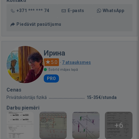
Kontakti
+371 *** *** 74
E-pasts
WhatsApp
Piedāvāt pasūtījumu
Ирина
5.0
·
7 atsauksmes
Šobrīd mājas lapā
PRO
Cenas
Privātskolotājs fizikā
15-35€/stunda
Darbu piemēri
+6