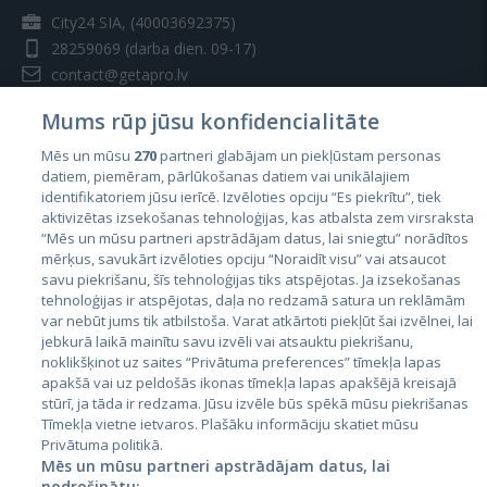
City24 SIA, (40003692375)
28259069
(darba dien. 09-17)
contact@getapro.lv
Mums rūp jūsu konfidencialitāte
Mēs un mūsu
270
partneri glabājam un piekļūstam personas
datiem, piemēram, pārlūkošanas datiem vai unikālajiem
identifikatoriem jūsu ierīcē. Izvēloties opciju “Es piekrītu”, tiek
Valstis
aktivizētas izsekošanas tehnoloģijas, kas atbalsta zem virsraksta
Igaunija
“Mēs un mūsu partneri apstrādājam datus, lai sniegtu” norādītos
mērķus, savukārt izvēloties opciju “Noraidīt visu” vai atsaucot
Latvija
savu piekrišanu, šīs tehnoloģijas tiks atspējotas. Ja izsekošanas
tehnoloģijas ir atspējotas, daļa no redzamā satura un reklāmām
Lietuva
var nebūt jums tik atbilstoša. Varat atkārtoti piekļūt šai izvēlnei, lai
jebkurā laikā mainītu savu izvēli vai atsauktu piekrišanu,
noklikšķinot uz saites “Privātuma preferences” tīmekļa lapas
apakšā vai uz peldošās ikonas tīmekļa lapas apakšējā kreisajā
stūrī, ja tāda ir redzama. Jūsu izvēle būs spēkā mūsu piekrišanas
Tīmekļa vietne ietvaros. Plašāku informāciju skatiet mūsu
Privātuma politikā.
Mēs un mūsu partneri apstrādājam datus, lai
nodrošinātu: