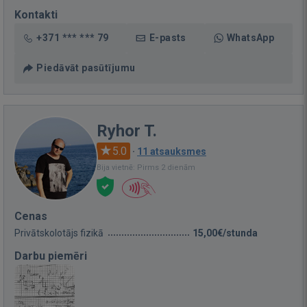
Kontakti
+371 *** *** 79
E-pasts
WhatsApp
Piedāvāt pasūtījumu
Ryhor T.
5.0
·
11 atsauksmes
Bija vietnē: Pirms 2 dienām
Cenas
Privātskolotājs fizikā
15,00€/stunda
Darbu piemēri