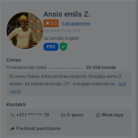
Ansis emils Z.
5.0
·
1 atsauksmes
Bija vietnē: Pirms 10 st.
Latviski, English
PRO
Cenas
Privātskolotājs fizikā
20-35€/stunda
Es esmu fizikas doktorantūras students. Strādājis esmu 3
skolās - kā fizikas skolotājs, CFI - enerģijas materiālu la...
lasīt
vairāk
Kontakti
+371 *** *** 70
E-pasts
WhatsApp
Piedāvāt pasūtījumu