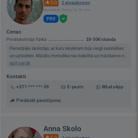
5.0
·
2 atsauksmes
Bija vietnē: Pirms 1st. 51 min.
PRO
Cenas
Privātskolotājs fizikā
20-30€/stunda
Pieredzējis skolotājs, ar kuru skolēnam būs viegli sazināties
un uzticēties. Mācību metodika nav balstīta uz mācīšanos n...
lasīt vairāk
Kontakti
+371 *** *** 09
E-pasts
WhatsApp
Piedāvāt pasūtījumu
Anna Skolo
5.0