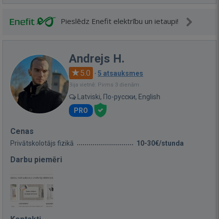
Pieslēdz Enefit elektrību un ietaupi!
Andrejs H.
5.0
·
5 atsauksmes
Bija vietnē: Pirms 3 dienām
Latviski, По-русски, English
PRO
Cenas
Privātskolotājs fizikā
10-30€/stunda
Darbu piemēri