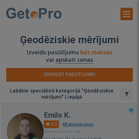
Ģeodēziskie mērījumi
Izveido pasūtījumu
bez maksas
vai
apskati cenas
IZVEIDOT PASŪTĪJUMU
Labākie speciālisti kategorijā "Ģeodēziskie
mērījumi" Liepājā
Emils K.
5.0
·
48 atsauksmes
Bija vietnē: Pirms 19 st.