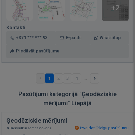
+2
Kontakti
+371 *** *** 93
E-pasts
WhatsApp
Piedāvāt pasūtījumu
...
1
2
3
4
Pasūtījumi kategorijā "Ģeodēziskie
mērījumi" Liepājā
Ģeodēziskie mērījumi
Izveidot līdzīgu pasūtījumu
Dienvidkurzemes novads