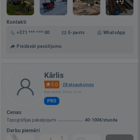
+9
Kontakti
+371 *** *** 00
E-pasts
WhatsApp
Piedāvāt pasūtījumu
Kārlis
5.0
·
28 atsauksmes
Bija vietnē: Pirms 15 st.
PRO
Cenas
Topogrāfijas pakalpojumi
40-100€/stunda
Darbu piemēri