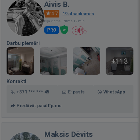
Aivis B.
4.7
·
19 atsauksmes
Bija vietnē: Pirms 12 min.
PRO
Darbu piemēri
+113
Kontakti
+371 *** *** 45
E-pasts
WhatsApp
Piedāvāt pasūtījumu
Maksis Dēvits