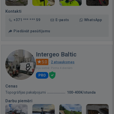
Kontakti
+371 *** *** 59
E-pasts
WhatsApp
Piedāvāt pasūtījumu
Intergeo Baltic
5.0
·
2 atsauksmes
Bija vietnē: Pirms 4 dienām
PRO
Cenas
Topogrāfijas pakalpojumi
100-400€/stunda
Darbu piemēri