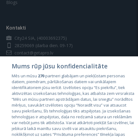
Blogs
Kontakti
City24 SIA, (40003692375)
28259069
(darba dien. 09-17)
contact@getapro.lv
Mums rūp jūsu konfidencialitāte
Mēs un mūsu
270
partneri glabājam un piekļūstam personas
datiem, piemēram, pārlūkošanas datiem vai unikālajiem
identifikatoriem jūsu ierīcē. Izvēloties opciju “Es piekrītu”, tiek
Valstis
aktivizētas izsekošanas tehnoloģijas, kas atbalsta zem virsraksta
Igaunija
“Mēs un mūsu partneri apstrādājam datus, lai sniegtu” norādītos
mērķus, savukārt izvēloties opciju “Noraidīt visu” vai atsaucot
Latvija
savu piekrišanu, šīs tehnoloģijas tiks atspējotas. Ja izsekošanas
tehnoloģijas ir atspējotas, daļa no redzamā satura un reklāmām
Lietuva
var nebūt jums tik atbilstoša. Varat atkārtoti piekļūt šai izvēlnei, lai
jebkurā laikā mainītu savu izvēli vai atsauktu piekrišanu,
noklikšķinot uz saites “Privātuma preferences” tīmekļa lapas