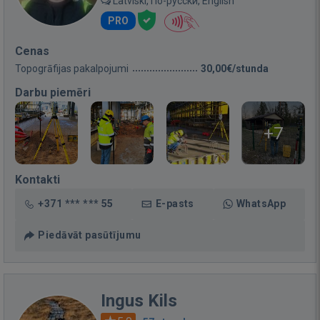
Latviski, По-русски, English
PRO
Cenas
Topogrāfijas pakalpojumi
30,00€/stunda
Darbu piemēri
+7
Kontakti
+371 *** *** 55
E-pasts
WhatsApp
Piedāvāt pasūtījumu
Ingus Kils