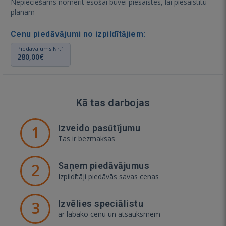
Nepieciešams nomērīt esošai būvei piesaistes, lai piesaistītu
plānam
Cenu piedāvājumi no izpildītājiem:
Piedāvājums Nr.1
280,00€
Kā tas darbojas
1
Izveido pasūtījumu
Tas ir bezmaksas
2
Saņem piedāvājumus
Izpildītāji piedāvās savas cenas
3
Izvēlies speciālistu
ar labāko cenu un atsauksmēm