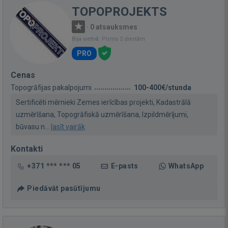
TOPOPROJEKTS
·
0 atsauksmes
Bija vietnē: Pirms 2 dienām
PRO
Cenas
Topogrāfijas pakalpojumi
100-400€/stunda
Sertificēti mērnieki Zemes ierīcības projekti, Kadastrālā
uzmērīšana, Topogrāfiskā uzmērīšana, Izpildmērījumi,
būvasu n...
lasīt vairāk
Kontakti
+371 *** *** 05
E-pasts
WhatsApp
Piedāvāt pasūtījumu