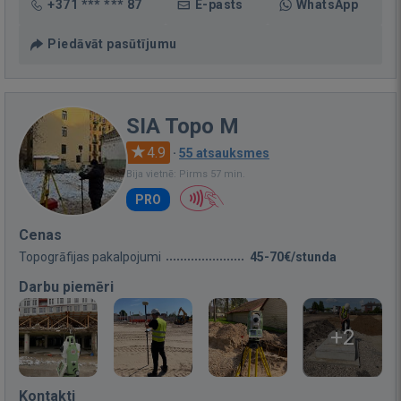
+371 *** *** 87
E-pasts
WhatsApp
Piedāvāt pasūtījumu
SIA Topo M
4.9
·
55 atsauksmes
Bija vietnē: Pirms 57 min.
PRO
Cenas
Topogrāfijas pakalpojumi
45-70€/stunda
Darbu piemēri
+2
Kontakti