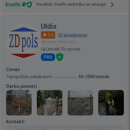
Pieslēdz Enefit elektrību un ietaupi!
Uldis
5.0
·
32 atsauksmes
Bija vietnē: Pirms 10 st.
Latviski, По-русски
PRO
Cenas
Topogrāfijas pakalpojumi
50-100€/stunda
Darbu piemēri
+1
Kontakti