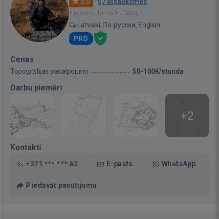
5.0
·
57 atsauksmes
Bija vietnē: Pirms 1 d. 22 st.
Latviski, По-русски, English
PRO
Cenas
Topogrāfijas pakalpojumi
50-100€/stunda
Darbu piemēri
+2
Kontakti
+371 *** *** 62
E-pasts
WhatsApp
Piedāvāt pasūtījumu