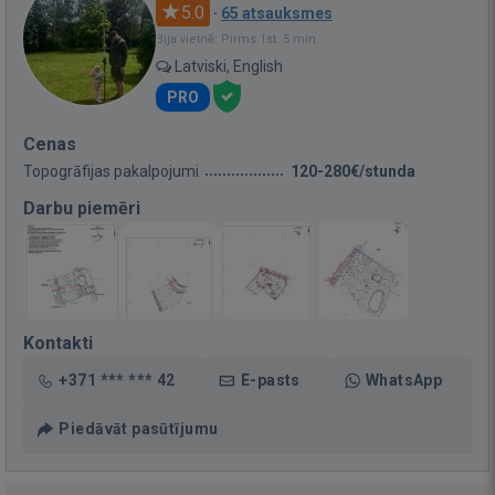
5.0
·
65 atsauksmes
Bija vietnē: Pirms 1st. 5 min.
Latviski, English
PRO
Cenas
Topogrāfijas pakalpojumi
120-280€/stunda
Darbu piemēri
Kontakti
+371 *** *** 42
E-pasts
WhatsApp
Piedāvāt pasūtījumu