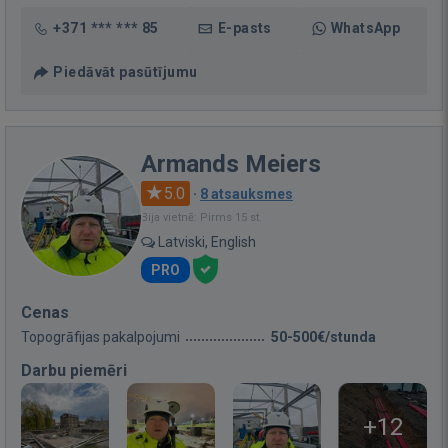
+371 *** *** 85
E-pasts
WhatsApp
Piedāvāt pasūtījumu
Armands Meiers
5.0
·
8 atsauksmes
Bija vietnē: Pirms 15 st.
Latviski, English
PRO
Cenas
Topogrāfijas pakalpojumi
50-500€/stunda
Darbu piemēri
+12