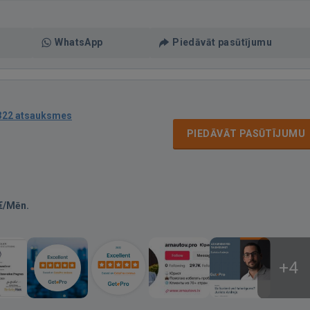
WhatsApp
Piedāvāt pasūtījumu
322 atsauksmes
PIEDĀVĀT PASŪTĪJUMU
€/Mēn.
+4