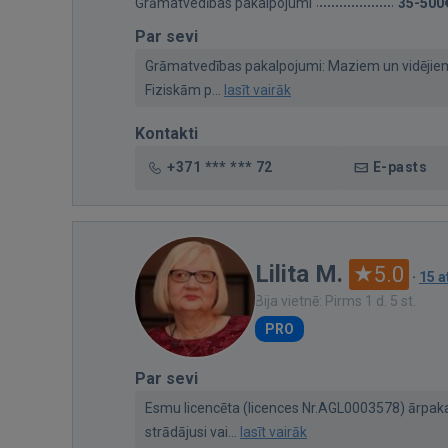
Grāmatvedības pakalpojumi
35-500
Par sevi
Grāmatvedības pakalpojumi: Maziem un vidējiem
Fiziskām p...
lasīt vairāk
Kontakti
+371 *** *** 72
E-pasts
Lilita M.
5.0
·
15 
Bija vietnē: Pirms 1 d. 5 st.
PRO
Par sevi
Esmu licencēta (licences Nr.AGL0003578) ārpak
strādājusi vai...
lasīt vairāk