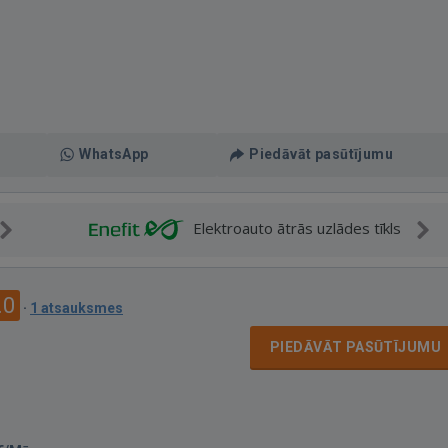
WhatsApp
Piedāvāt pasūtījumu
Elektroauto ātrās uzlādes tīkls
.0
·
1 atsauksmes
PIEDĀVĀT PASŪTĪJUMU