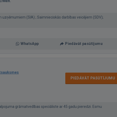
€/Mēn.
 uzņēmumiem (SIA) ; Saimnieciskās darbības veicējiem (SDV);
WhatsApp
Piedāvāt pasūtījumu
atsauksmes
PIEDĀVĀT PASŪTĪJUMU
alpojuma grāmatvedības speciāliste ar 45 gadu pieredzi. Esmu