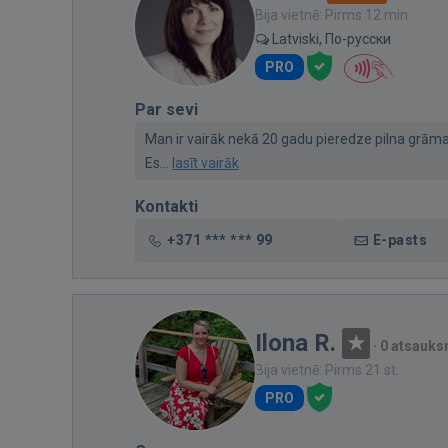
Bija vietnē: Pirms 12 min.
Latviski, По-русски
PRO
Par sevi
Man ir vairāk nekā 20 gadu pieredze pilna grāma
Es...
lasīt vairāk
Kontakti
+371 *** *** 99
E-pasts
Ilona R.
·
0 atsauk
Bija vietnē: Pirms 21 st.
PRO