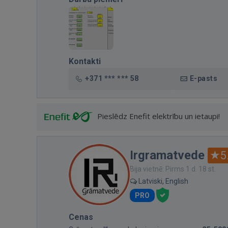
Kontakti
+371 *** *** 58
E-pasts
Pieslēdz Enefit elektrību un ietaupi!
Irgramatvede
5
Bija vietnē: Pirms 1 d. 18 st.
Latviski, English
PRO
Cenas