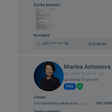
Darbu piemēri
Kontakti
+371 *** *** 79
E-pasts
Marina Antonova
Bija vietnē: Pirms 1 d. 1 st.
Latviski, По-русски
PRO
Cenas
Grāmatvedības pakalpojumi
100-1000
Darbu piemēri