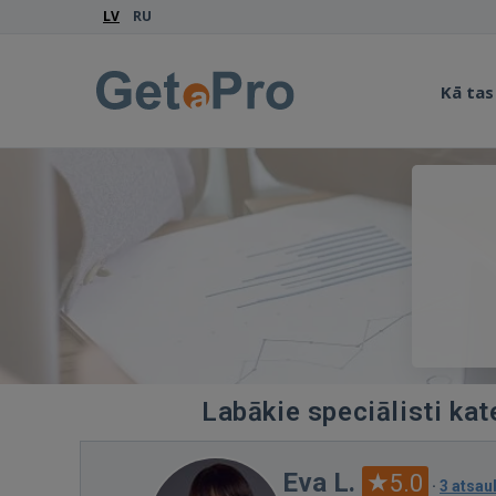
LV
RU
Kā tas
Labākie speciālisti ka
Eva L.
5.0
·
3 atsa