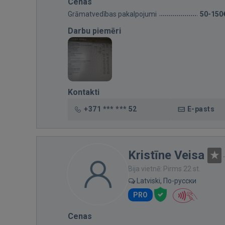
Cenas
Grāmatvedības pakalpojumi
50-150
Darbu piemēri
Kontakti
+371 *** *** 52
E-pasts
Kristīne Veisa
Bija vietnē: Pirms 22 st.
Latviski, По-русски
PRO
Cenas