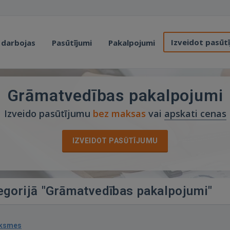
Izveidot pasūt
 darbojas
Pasūtījumi
Pakalpojumi
Grāmatvedības pakalpojumi
Izveido pasūtījumu
bez maksas
vai
apskati cenas
IZVEIDOT PASŪTĪJUMU
tegorijā "Grāmatvedības pakalpojumi"
uksmes