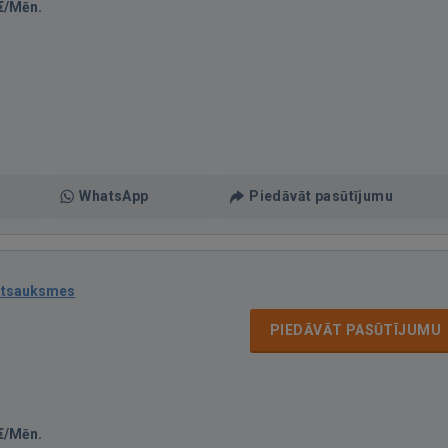
€/Mēn.
WhatsApp
Piedāvāt pasūtījumu
atsauksmes
PIEDĀVĀT PASŪTĪJUMU
€/Mēn.