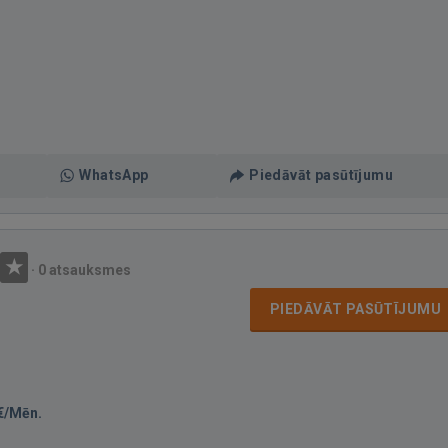
WhatsApp
Piedāvāt pasūtījumu
·
0 atsauksmes
PIEDĀVĀT PASŪTĪJUMU
€/Mēn.