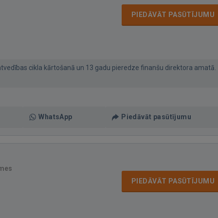
PIEDĀVĀT PASŪTĪJUMU
tvedības cikla kārtošanā un 13 gadu pieredze finanšu direktora amatā.
WhatsApp
Piedāvāt pasūtījumu
smes
PIEDĀVĀT PASŪTĪJUMU