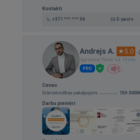
Kontakti
+371 *** *** 56
E-pasts
Andrejs A.
5.0
·
Bija vietnē: Pirms 1st. 19 min.
PRO
Cenas
Grāmatvedības pakalpojumi
150-3000
Darbu piemēri