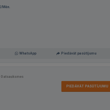
€/Mēn.
WhatsApp
Piedāvāt pasūtījumu
·
0 atsauksmes
PIEDĀVĀT PASŪTĪJUMU