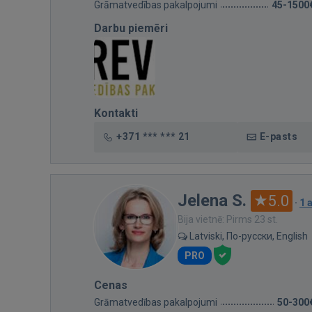
Grāmatvedības pakalpojumi
45-1500
Darbu piemēri
Kontakti
+371 *** *** 21
E-pasts
Jelena S.
5.0
·
1 
Bija vietnē: Pirms 23 st.
Latviski, По-русски, English
PRO
Cenas
Grāmatvedības pakalpojumi
50-300