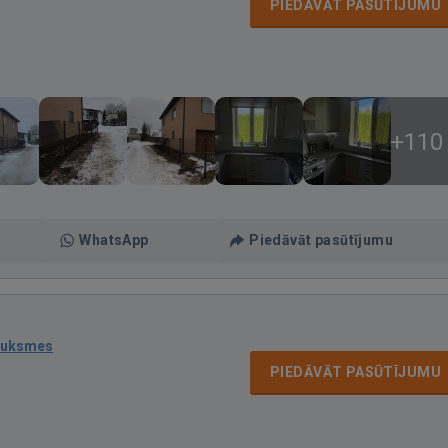
PIEDĀVĀT PASŪTĪJUMU
+110
WhatsApp
Piedāvāt pasūtījumu
auksmes
PIEDĀVĀT PASŪTĪJUMU