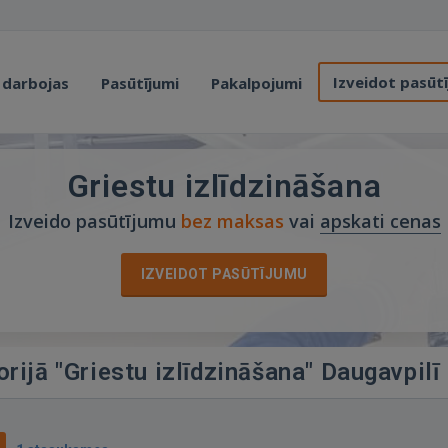
Izveidot pasūt
 darbojas
Pasūtījumi
Pakalpojumi
Griestu izlīdzināšana
Izveido pasūtījumu
bez maksas
vai
apskati cenas
IZVEIDOT PASŪTĪJUMU
orijā "Griestu izlīdzināšana" Daugavpilī
0