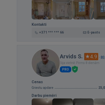
Kontakti
+371 *** *** 66
E-pasts
Arvids S.
4.9
·
80
Bija vietnē: Pirms 8 dienām
PRO
Cenas
Griestu apdare
25,
Darbu piemēri