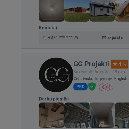
Kontakti
+371 *** *** 79
E-pasts
GG Projekti
4.9
Bija vietnē: Pirms 3st. 49 min.
Latviski, По-русски, English
PRO
Darbu piemēri