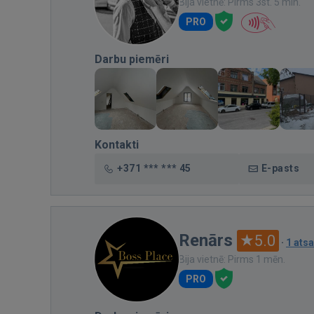
Bija vietnē: Pirms 3st. 5 min.
PRO
Darbu piemēri
Kontakti
+371 *** *** 45
E-pasts
Renārs
5.0
·
1 ats
Bija vietnē: Pirms 1 mēn.
PRO