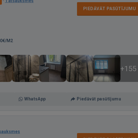
·
1 atsauksmes
PIEDĀVĀT PASŪTĪJUMU
00€/M2
+155
WhatsApp
Piedāvāt pasūtījumu
tsauksmes