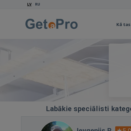
LV
RU
Kā tas
Labākie speciālisti kateg
Jevgenijs R.
5.