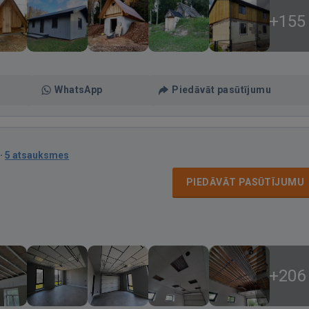
+155
WhatsApp
Piedāvāt pasūtījumu
·
5 atsauksmes
PIEDĀVĀT PASŪTĪJUMU
+206