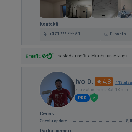
Kontakti
+371 *** *** 51
E-pasts
Pieslēdz Enefit elektrību un ietaupi!
Ivo D.
4.8
·
113 ats
Bija vietnē: Pirms 3st. 13 min.
PRO
Cenas
Griestu apdare
8,
Darbu piemēri