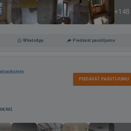
+148
WhatsApp
Piedāvāt pasūtījumu
 atsauksmes
PIEDĀVĀT PASŪTĪJUMU
00€/M2