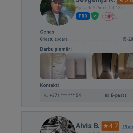
Bija vietnē: Pirms 1 d. 13 st.
PRO
Cenas
Griestu apdare
15-2
Darbu piemēri
Kontakti
+371 *** *** 54
E-pasts
Aivis B.
4.7
·
19 a