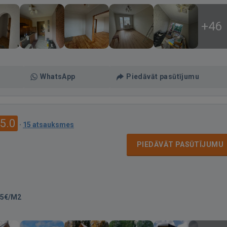
+46
WhatsApp
Piedāvāt pasūtījumu
5.0
·
15 atsauksmes
PIEDĀVĀT PASŪTĪJUMU
25€/M2