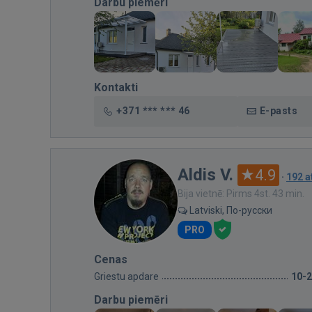
Darbu piemēri
Kontakti
+371 *** *** 46
E-pasts
Aldis V.
4.9
·
192 
Bija vietnē: Pirms 4st. 43 min.
Latviski, По-русски
PRO
Cenas
Griestu apdare
10-
Darbu piemēri