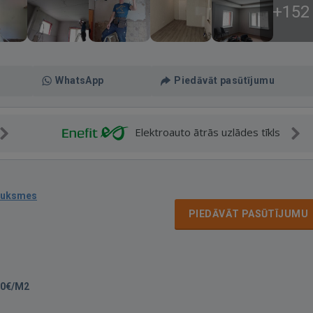
+152
WhatsApp
Piedāvāt pasūtījumu
Elektroauto ātrās uzlādes tīkls
auksmes
PIEDĀVĀT PASŪTĪJUMU
00€/M2