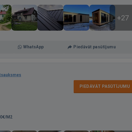
+27
WhatsApp
Piedāvāt pasūtījumu
atsauksmes
PIEDĀVĀT PASŪTĪJUMU
20€/M2