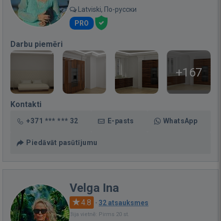
Latviski, По-русски
PRO
Darbu piemēri
+167
Kontakti
+371 *** *** 32
E-pasts
WhatsApp
Piedāvāt pasūtījumu
Velga Ina
4.8
·
32 atsauksmes
Bija vietnē: Pirms 20 st.