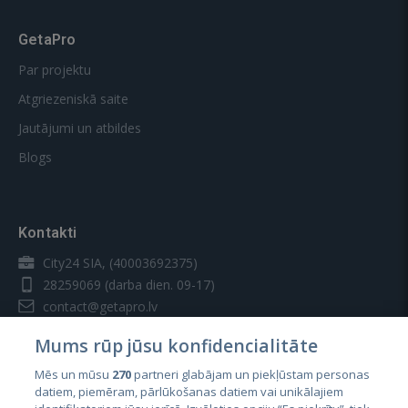
GetaPro
Par projektu
Atgriezeniskā saite
Jautājumi un atbildes
Blogs
Kontakti
City24 SIA, (40003692375)
28259069
(darba dien. 09-17)
contact@getapro.lv
Mums rūp jūsu konfidencialitāte
Mēs un mūsu
270
partneri glabājam un piekļūstam personas
datiem, piemēram, pārlūkošanas datiem vai unikālajiem