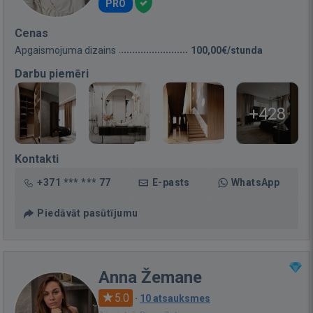
PRO
Cenas
Apgaismojuma dizains
100,00€/stunda
Darbu piemēri
+428
Kontakti
+371 *** *** 77
E-pasts
WhatsApp
Piedāvāt pasūtījumu
Anna Žemane
5.0
·
10 atsauksmes