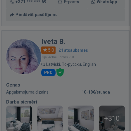
+371 *** *** 69
E-pasts
WhatsApp
Piedāvāt pasūtījumu
Iveta B.
5.0
·
21 atsauksmes
Bija vietnē: Pirms 7 st.
Latviski, По-русски, English
PRO
Cenas
Apgaismojuma dizains
10-18€/stunda
Darbu piemēri
+310