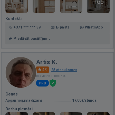
+66
Kontakti
+371 *** *** 39
E-pasts
WhatsApp
Piedāvāt pasūtījumu
Artis K.
4.9
·
25 atsauksmes
Bija vietnē: Pirms 7 st.
PRO
Cenas
Apgaismojuma dizains
17,00€/stunda
Darbu piemēri