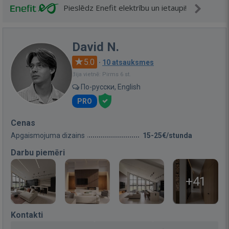
Pieslēdz Enefit elektrību un ietaupi!
David N.
5.0
·
10 atsauksmes
Bija vietnē: Pirms 6 st.
По-русски, English
PRO
Cenas
Apgaismojuma dizains
15-25€/stunda
Darbu piemēri
+41
Kontakti