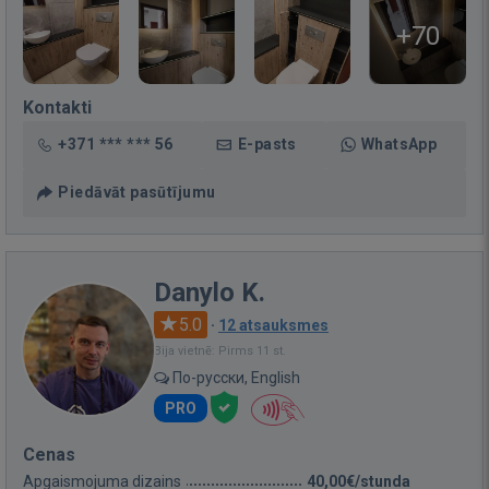
+70
Kontakti
+371 *** *** 56
E-pasts
WhatsApp
Piedāvāt pasūtījumu
Danylo K.
5.0
·
12 atsauksmes
Bija vietnē: Pirms 11 st.
По-русски, English
PRO
Cenas
Apgaismojuma dizains
40,00€/stunda