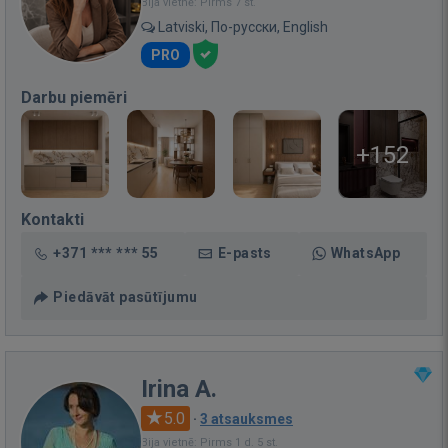
Bija vietnē: Pirms 7 st.
Latviski, По-русски, English
PRO
Darbu piemēri
+152
Kontakti
+371 *** *** 55
E-pasts
WhatsApp
Piedāvāt pasūtījumu
Irina A.
5.0
·
3 atsauksmes
Bija vietnē: Pirms 1 d. 5 st.