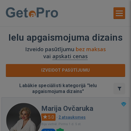
Ielu apgaismojuma dizains
Izveido pasūtījumu
bez maksas
vai
apskati cenas
IZVEIDOT PASŪTĪJUMU
Labākie speciālisti kategorijā "Ielu
apgaismojuma dizains"
Marija Ovčaruka
5.0
·
2 atsauksmes
Bija vietnē: Pirms 1 d. 5 st.