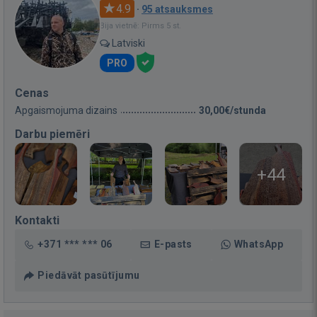
4.9
·
95 atsauksmes
Bija vietnē: Pirms 5 st.
Latviski
PRO
Cenas
Apgaismojuma dizains
30,00€/stunda
Darbu piemēri
+44
Kontakti
+371 *** *** 06
E-pasts
WhatsApp
Piedāvāt pasūtījumu