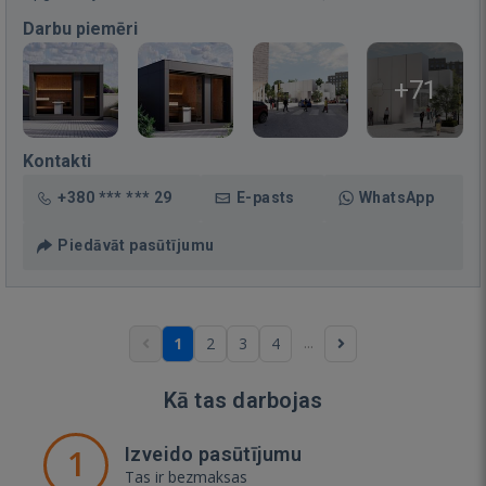
Darbu piemēri
+71
Kontakti
+380 *** *** 29
E-pasts
WhatsApp
Piedāvāt pasūtījumu
...
1
2
3
4
Kā tas darbojas
1
Izveido pasūtījumu
Tas ir bezmaksas