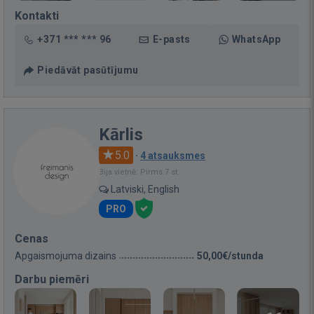
Kontakti
+371 *** *** 96
E-pasts
WhatsApp
Piedāvāt pasūtījumu
Kārlis
5.0
·
4 atsauksmes
Bija vietnē: Pirms 7 st.
Latviski, English
PRO
Cenas
Apgaismojuma dizains
50,00€/stunda
Darbu piemēri