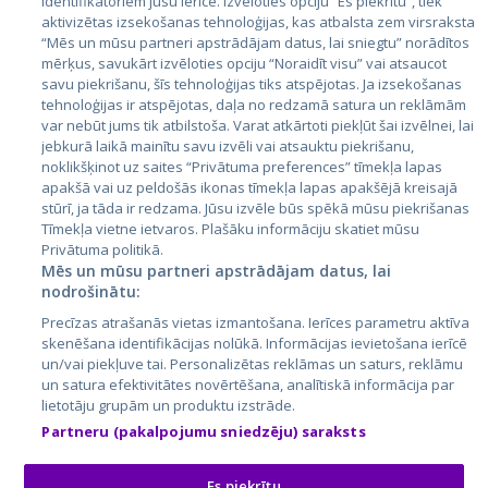
identifikatoriem jūsu ierīcē. Izvēloties opciju “Es piekrītu”, tiek
Valstis
aktivizētas izsekošanas tehnoloģijas, kas atbalsta zem virsraksta
Igaunija
“Mēs un mūsu partneri apstrādājam datus, lai sniegtu” norādītos
mērķus, savukārt izvēloties opciju “Noraidīt visu” vai atsaucot
Latvija
savu piekrišanu, šīs tehnoloģijas tiks atspējotas. Ja izsekošanas
tehnoloģijas ir atspējotas, daļa no redzamā satura un reklāmām
Lietuva
var nebūt jums tik atbilstoša. Varat atkārtoti piekļūt šai izvēlnei, lai
jebkurā laikā mainītu savu izvēli vai atsauktu piekrišanu,
noklikšķinot uz saites “Privātuma preferences” tīmekļa lapas
apakšā vai uz peldošās ikonas tīmekļa lapas apakšējā kreisajā
stūrī, ja tāda ir redzama. Jūsu izvēle būs spēkā mūsu piekrišanas
Tīmekļa vietne ietvaros. Plašāku informāciju skatiet mūsu
Privātuma politikā.
Mēs un mūsu partneri apstrādājam datus, lai
nodrošinātu:
City24.lv
CVbankas.lt
Precīzas atrašanās vietas izmantošana. Ierīces parametru aktīva
City24.ee
Kainos.lt
skenēšana identifikācijas nolūkā. Informācijas ievietošana ierīcē
un/vai piekļuve tai. Personalizētas reklāmas un saturs, reklāmu
GetaPro.lv
Paslaugos.lt
un satura efektivitātes novērtēšana, analītiskā informācija par
GetaPro.ee
auto24.ee
lietotāju grupām un produktu izstrāde.
Skelbiu.lt
KV.ee
Partneru (pakalpojumu sniedzēju) saraksts
Autoplius.lt
Osta.ee
Aruodas.lt
KuldneBörs.ee
Es piekrītu