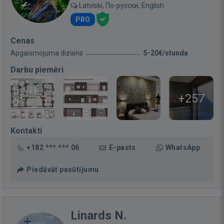
Latviski, По-русски, English
PRO
Cenas
Apgaismojuma dizains
5-20€/stunda
Darbu piemēri
+257
Kontakti
+182 *** *** 06
E-pasts
WhatsApp
Piedāvāt pasūtījumu
Linards N.