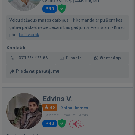
Latviski, По-русски, English
PRO
Veicu dažādus mazos darbiņūs + ir komanda ar puišiem kas
gatavi palīdzēt nepieciešamības gadījumā. Piemēram - Kravu
pār...
lasīt vairāk
Kontakti
+371 *** *** 66
E-pasts
WhatsApp
Piedāvāt pasūtījumu
Edvins V.
4.8
·
9 atsauksmes
Bija vietnē: Pirms 1st. 13 min.
PRO