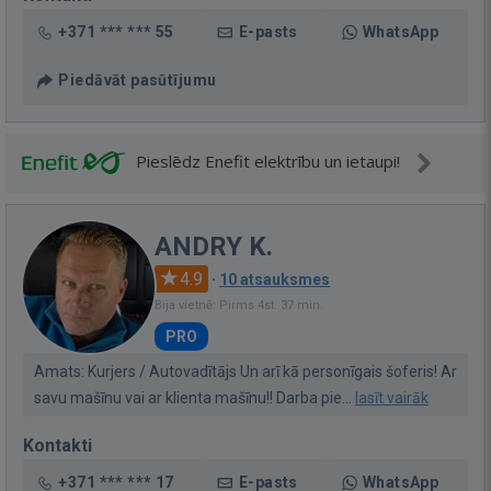
+371 *** *** 55
E-pasts
WhatsApp
Piedāvāt pasūtījumu
Pieslēdz Enefit elektrību un ietaupi!
ANDRY K.
4.9
·
10 atsauksmes
Bija vietnē: Pirms 4st. 37 min.
PRO
Amats: Kurjers / Autovadītājs Un arī kā personīgais šoferis! Ar
savu mašīnu vai ar klienta mašīnu!! Darba pie...
lasīt vairāk
Kontakti
+371 *** *** 17
E-pasts
WhatsApp