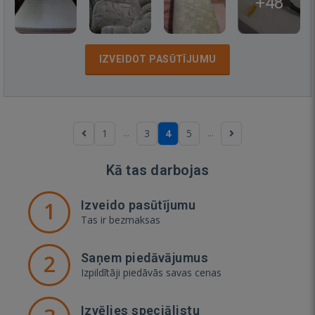
+48
IZVEIDOT PASŪTĪJUMU
...
...
1
3
4
5
Kā tas darbojas
1
Izveido pasūtījumu
Tas ir bezmaksas
2
Saņem piedāvājumus
Izpildītāji piedāvās savas cenas
Izvēlies speciālistu