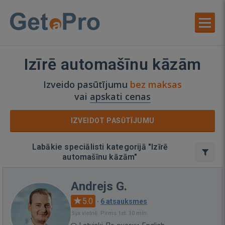
Izīrē automašīnu kāzām
Izveido pasūtījumu
bez maksas
vai
apskati cenas
IZVEIDOT PASŪTĪJUMU
Labākie speciālisti kategorijā "Izīrē
automašīnu kāzām"
Andrejs G.
5.0
·
6 atsauksmes
Bija vietnē: Pirms 1st. 10 min.