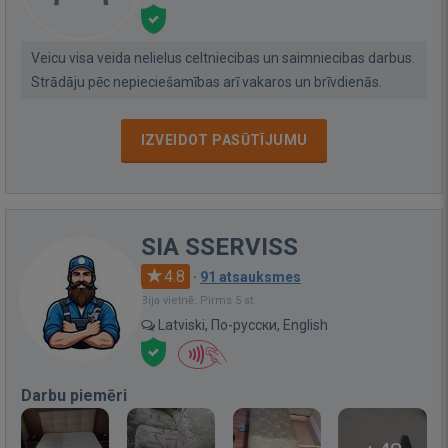
Veicu visa veida nelielus celtniecibas un saimniecibas darbus.
Strādāju pēc nepieciešamības arī vakaros un brīvdienās.
IZVEIDOT PASŪTĪJUMU
SIA SSERVISS
4.8
·
91 atsauksmes
Bija vietnē: Pirms 5 st.
Latviski, По-русски, English
Darbu piemēri