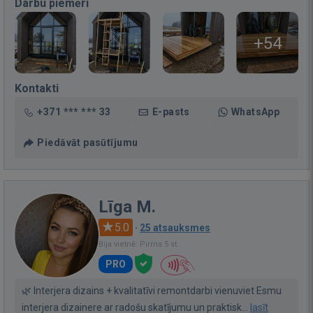
Darbu piemēri
+54
Kontakti
+371 *** *** 33
E-pasts
WhatsApp
Piedāvāt pasūtījumu
Līga M.
5.0
·
25 atsauksmes
Bija vietnē: Pirms 5 st.
PRO
🌿 Interjera dizains + kvalitatīvi remontdarbi vienuviet Esmu
interjera dizainere ar radošu skatījumu un praktisk...
lasīt