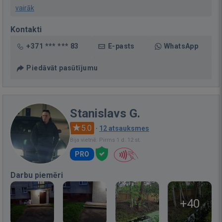
vairāk
Kontakti
+371 *** *** 83
E-pasts
WhatsApp
Piedāvāt pasūtījumu
Stanislavs G.
5.0
·
12 atsauksmes
Bija vietnē: Pirms 1 d. 12 st.
PRO
Darbu piemēri
+40