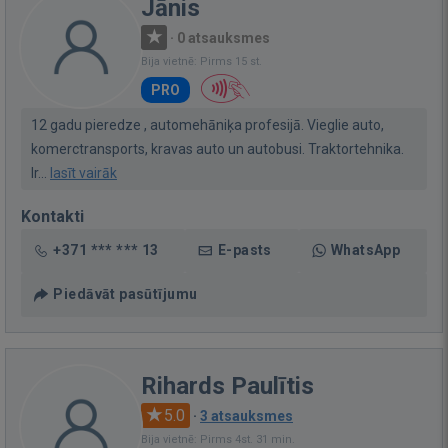
Jānis
·
0 atsauksmes
Bija vietnē: Pirms 15 st.
PRO
12 gadu pieredze , automehāniķa profesijā. Vieglie auto,
komerctransports, kravas auto un autobusi. Traktortehnika.
Ir...
lasīt vairāk
Kontakti
+371 *** *** 13
E-pasts
WhatsApp
Piedāvāt pasūtījumu
Rihards Paulītis
5.0
·
3 atsauksmes
Bija vietnē: Pirms 4st. 31 min.