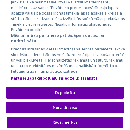
jebkurā laikā mainītu savu izvēli vai atsauktu piekrišanu,
noklikšķinot uz saites “Privātuma preferences” tīmekļa lapas
apakšā vai uz peldošās ikonas tīmekļa lapas apakšējā kreisajā
stūrī, ja tāda ir redzama. Jūsu izvēle būs spēkā mūsu piekrišanas
Tīmekļa vietne ietvaros. Plašāku informāciju skatiet mūsu
Privātuma politikā.
Mēs un mūsu partneri apstrādājam datus, lai
nodrošinātu:
City24.lv
CVbankas.lt
Precīzas atrašanās vietas izmantošana. Ierīces parametru aktīva
City24.ee
Kainos.lt
skenēšana identifikācijas nolūkā. Informācijas ievietošana ierīcē
un/vai piekļuve tai. Personalizētas reklāmas un saturs, reklāmu
GetaPro.lv
Paslaugos.lt
un satura efektivitātes novērtēšana, analītiskā informācija par
GetaPro.ee
auto24.ee
lietotāju grupām un produktu izstrāde.
Skelbiu.lt
KV.ee
Partneru (pakalpojumu sniedzēju) saraksts
Autoplius.lt
Osta.ee
Aruodas.lt
KuldneBörs.ee
Es piekrītu
Noraidīt visu
© 2026 GetaPro. Visas tiesības aizsargātas.
Rādīt mērķus