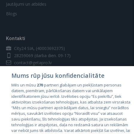
Jautājumi un atbildes
Blogs
Kontakti
City24 SIA, (40003692375)
28259069
(darba dien. 09-17)
contact@getapro.lv
Mums rūp jūsu konfidencialitāte
Mēs un mūsu
270
partneri glabājam un piekļūstam personas
datiem, piemēram, pārlūkošanas datiem vai unikālajiem
identifikatoriem jūsu ierīcē. Izvēloties opciju “Es piekrītu”, tiek
Valstis
aktivizētas izsekošanas tehnoloģijas, kas atbalsta zem virsraksta
Igaunija
“Mēs un mūsu partneri apstrādājam datus, lai sniegtu” norādītos
mērķus, savukārt izvēloties opciju “Noraidīt visu” vai atsaucot
Latvija
savu piekrišanu, šīs tehnoloģijas tiks atspējotas. Ja izsekošanas
tehnoloģijas ir atspējotas, daļa no redzamā satura un reklāmām
Lietuva
var nebūt jums tik atbilstoša. Varat atkārtoti piekļūt šai izvēlnei, lai