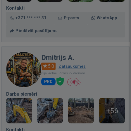
Kontakti
+371 *** *** 31
E-pasts
WhatsApp
Piedāvāt pasūtījumu
Dmitrijs A.
5.0
·
2 atsauksmes
Bija vietnē: Pirms 22 dienām
PRO
Darbu piemēri
+56
Kontakti