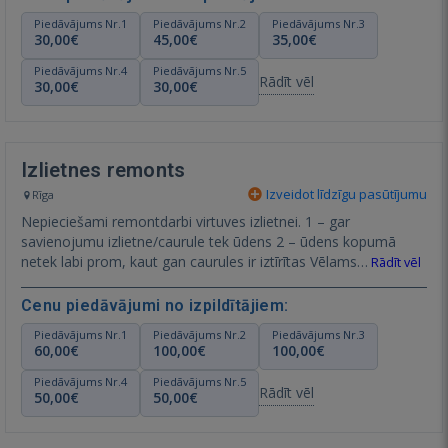
Piedāvājums Nr.1
Piedāvājums Nr.2
Piedāvājums Nr.3
30,00€
45,00€
35,00€
Piedāvājums Nr.4
Piedāvājums Nr.5
Rādīt vēl
30,00€
30,00€
Izlietnes remonts
Izveidot līdzīgu pasūtījumu
Rīga
Nepieciešami remontdarbi virtuves izlietnei. 1 – gar
savienojumu izlietne/caurule tek ūdens 2 – ūdens kopumā
netek labi prom, kaut gan caurules ir iztīrītas Vēlams…
Rādīt vēl
Cenu piedāvājumi no izpildītājiem:
Piedāvājums Nr.1
Piedāvājums Nr.2
Piedāvājums Nr.3
60,00€
100,00€
100,00€
Piedāvājums Nr.4
Piedāvājums Nr.5
Rādīt vēl
50,00€
50,00€