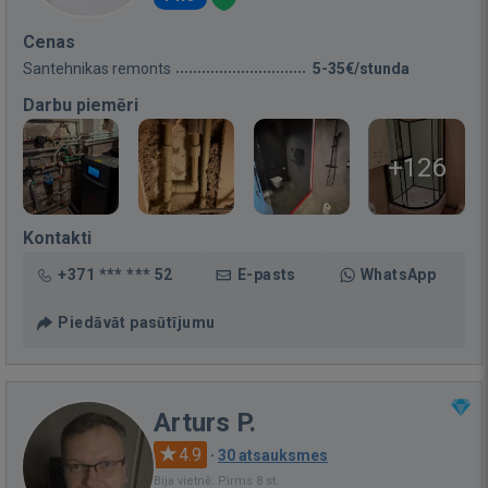
Cenas
Santehnikas remonts
5-35€/stunda
Darbu piemēri
+126
Kontakti
+371 *** *** 52
E-pasts
WhatsApp
Piedāvāt pasūtījumu
Arturs P.
4.9
·
30 atsauksmes
Bija vietnē: Pirms 8 st.