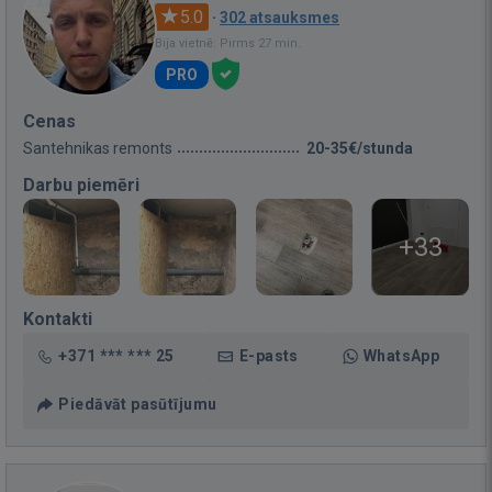
5.0
·
302 atsauksmes
Bija vietnē: Pirms 27 min.
PRO
Cenas
Santehnikas remonts
20-35€/stunda
Darbu piemēri
+33
Kontakti
+371 *** *** 25
E-pasts
WhatsApp
Piedāvāt pasūtījumu