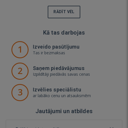
RĀDĪT VĒL
Kā tas darbojas
1
Izveido pasūtījumu
Tas ir bezmaksas
2
Saņem piedāvājumus
Izpildītāji piedāvās savas cenas
3
Izvēlies speciālistu
ar labāko cenu un atsauksmēm
Jautājumi un atbildes