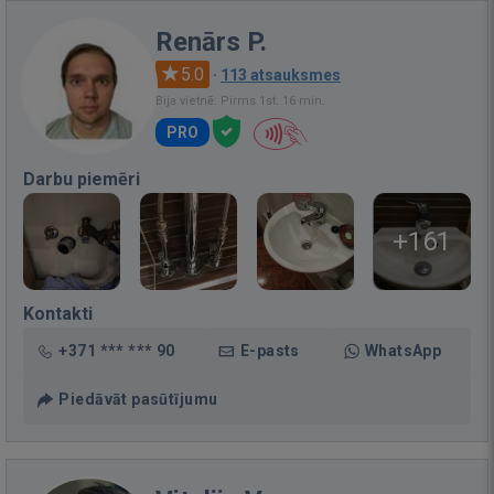
Renārs P.
5.0
·
113 atsauksmes
Bija vietnē: Pirms 1st. 16 min.
PRO
Darbu piemēri
+161
Kontakti
+371 *** *** 90
E-pasts
WhatsApp
Piedāvāt pasūtījumu