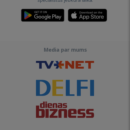
speciālistus jebkurā laikā.
Media par mums