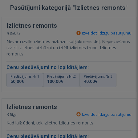
Pasūtījumi kategorijā "Izlietnes remonts"
Izlietnes remonts
Izveidot līdzīgu pasūtījumu
Babīte
Nevaru izvilkt izlietnes aizbāzni kaļķakmens dēļ. Nepieciešams
izvilkt izlietnes aizbāzni un iztīrīt izlietnes trubu. Izlietnes
remonts
Cenu piedāvājumi no izpildītājiem:
Piedāvājums Nr.1
Piedāvājums Nr.2
Piedāvājums Nr.3
60,00€
100,00€
40,00€
Izlietnes remonts
Izveidot līdzīgu pasūtījumu
Rīga
Kad laiž ūdeni, tek izlietne Izlietnes remonts
Cenu piedāvājumi no izpildītājiem: