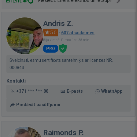
Pieslēdz Enefit elektrību un ietaupi!
Andris Z.
5.0
·
607 atsauksmes
Bija vietnē: Pirms 1st. 38 min.
PRO
Sveicināti, esmu sertificēts santehniķis ar licenzes NR.
000843
Kontakti
+371 *** *** 88
E-pasts
WhatsApp
Piedāvāt pasūtījumu
Raimonds P.