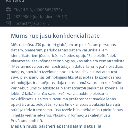
Kontakti
City24 SIA, (40003692375)
28259069
(darba dien. 09-17)
contact@getapro.lv
Mums rūp jūsu konfidencialitāte
Mēs un mūsu
270
partneri glabājam un piekļūstam personas
datiem, piemēram, pārlūkošanas datiem vai unikālajiem
identifikatoriem jūsu ierīcē. Izvēloties opciju “Es piekrītu”, tiek
Valstis
aktivizētas izsekošanas tehnoloģijas, kas atbalsta zem virsraksta
Igaunija
“Mēs un mūsu partneri apstrādājam datus, lai sniegtu” norādītos
mērķus, savukārt izvēloties opciju “Noraidīt visu” vai atsaucot
Latvija
savu piekrišanu, šīs tehnoloģijas tiks atspējotas. Ja izsekošanas
tehnoloģijas ir atspējotas, daļa no redzamā satura un reklāmām
Lietuva
var nebūt jums tik atbilstoša. Varat atkārtoti piekļūt šai izvēlnei, lai
jebkurā laikā mainītu savu izvēli vai atsauktu piekrišanu,
noklikšķinot uz saites “Privātuma preferences” tīmekļa lapas
apakšā vai uz peldošās ikonas tīmekļa lapas apakšējā kreisajā
stūrī, ja tāda ir redzama. Jūsu izvēle būs spēkā mūsu piekrišanas
Tīmekļa vietne ietvaros. Plašāku informāciju skatiet mūsu
Privātuma politikā.
Mēs un mūsu partneri apstrādājam datus, lai