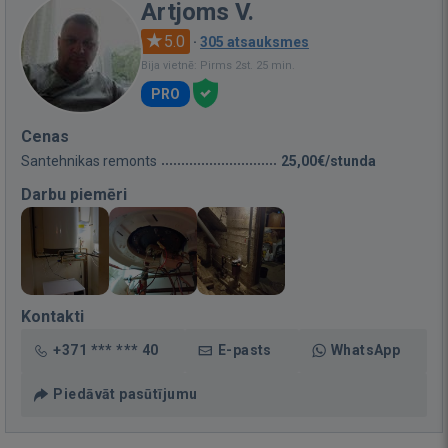
Artjoms V.
5.0
·
305 atsauksmes
Bija vietnē: Pirms 2st. 25 min.
PRO
Cenas
Santehnikas remonts
25,00€/stunda
Darbu piemēri
Kontakti
+371 *** *** 40
E-pasts
WhatsApp
Piedāvāt pasūtījumu