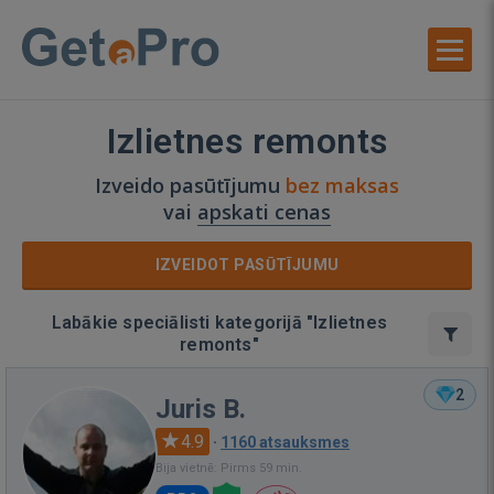
Izlietnes remonts
Izveido pasūtījumu
bez maksas
vai
apskati cenas
IZVEIDOT PASŪTĪJUMU
Labākie speciālisti kategorijā "Izlietnes
remonts"
2
Juris B.
4.9
·
1160 atsauksmes
Bija vietnē: Pirms 59 min.