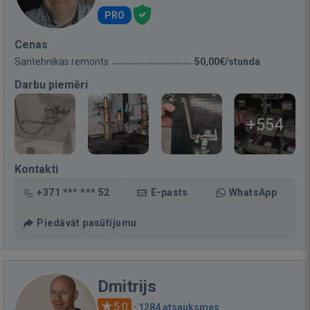
PRO
Cenas
Santehnikas remonts
50,00€/stunda
Darbu piemēri
+554
Kontakti
+371 *** *** 52
E-pasts
WhatsApp
Piedāvāt pasūtījumu
Dmitrijs
5.0
·
1284 atsauksmes