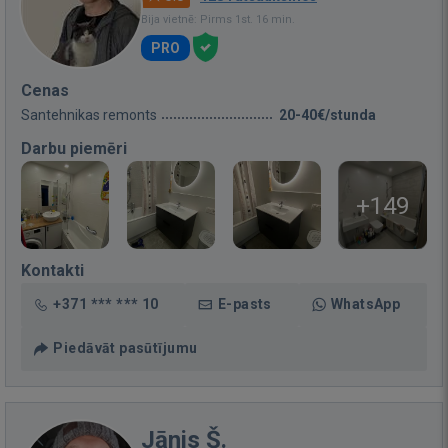
Bija vietnē: Pirms 1st. 16 min.
PRO
Cenas
Santehnikas remonts
20-40€/stunda
Darbu piemēri
+149
Kontakti
+371 *** *** 10
E-pasts
WhatsApp
Piedāvāt pasūtījumu
Jānis Š.