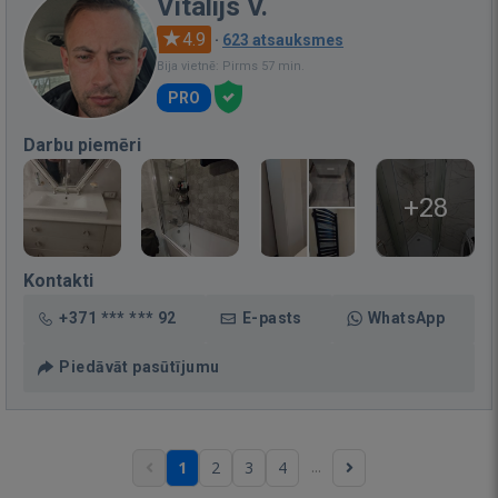
Vitalijs V.
4.9
·
623 atsauksmes
Bija vietnē: Pirms 57 min.
PRO
Darbu piemēri
+28
Kontakti
+371 *** *** 92
E-pasts
WhatsApp
Piedāvāt pasūtījumu
...
1
2
3
4