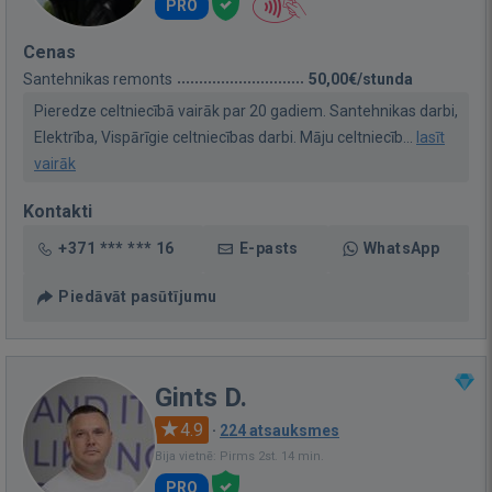
PRO
Cenas
Santehnikas remonts
50,00€/stunda
Pieredze celtniecībā vairāk par 20 gadiem. Santehnikas darbi,
Elektrība, Vispārīgie celtniecības darbi. Māju celtniecīb...
lasīt
vairāk
Kontakti
+371 *** *** 16
E-pasts
WhatsApp
Piedāvāt pasūtījumu
Gints D.
4.9
·
224 atsauksmes
Bija vietnē: Pirms 2st. 14 min.
PRO