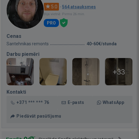
5.0
·
564 atsauksmes
Bija vietnē: Pirms 26 min.
PRO
Cenas
Santehnikas remonts
40-60€/stunda
Darbu piemēri
+33
Kontakti
+371 *** *** 76
E-pasts
WhatsApp
Piedāvāt pasūtījumu