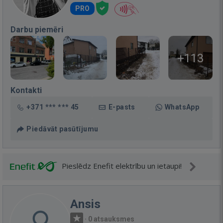
PRO
Darbu piemēri
+113
Kontakti
+371 *** *** 45
E-pasts
WhatsApp
Piedāvāt pasūtījumu
Pieslēdz Enefit elektrību un ietaupi!
Ansis
·
0 atsauksmes