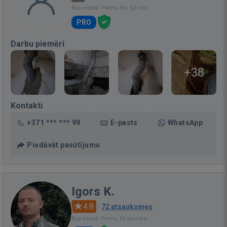
Bija vietnē: Pirms 3st. 52 min.
PRO
Darbu piemēri
+38
Kontakti
+371 *** *** 99
E-pasts
WhatsApp
Piedāvāt pasūtījumu
Igors K.
4.8
·
72 atsauksmes
Bija vietnē: Pirms 24 dienām