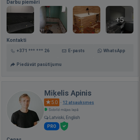
Darbu piemēri
+5
Kontakti
+371 *** *** 26
E-pasts
WhatsApp
Piedāvāt pasūtījumu
Miķelis Apinis
5.0
·
12 atsauksmes
Šobrīd mājas lapā
Latviski, English
PRO
Cenas