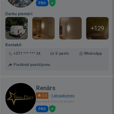
PRO
Darbu piemēri
+129
Kontakti
+371 *** *** 24
E-pasts
WhatsApp
Piedāvāt pasūtījumu
Renārs
5.0
·
1 atsauksmes
Bija vietnē: Pirms 30 dienām
PRO