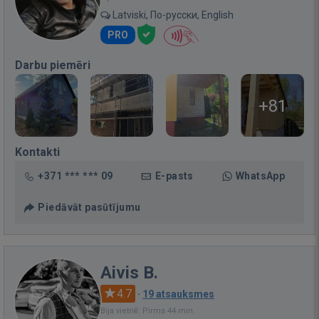
Latviski, По-русски, English
PRO
Darbu piemēri
+81
Kontakti
+371 *** *** 09
E-pasts
WhatsApp
Piedāvāt pasūtījumu
Aivis B.
4.7
·
19 atsauksmes
Bija vietnē: Pirms 44 min.