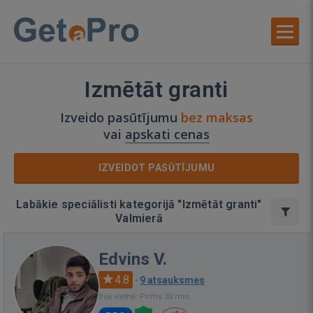
Izmētāt granti
Izveido pasūtījumu
bez maksas
vai
apskati cenas
IZVEIDOT PASŪTĪJUMU
Labākie speciālisti kategorijā "Izmētāt granti"
Valmierā
Edvins V.
4.8
·
9 atsauksmes
Bija vietnē: Pirms 30 min.