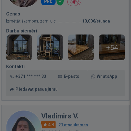
PRO
Cenas
Izmētāt šķembas, zemi u.c.
10,00€/stunda
Darbu piemēri
+54
Kontakti
+371 *** *** 33
E-pasts
WhatsApp
Piedāvāt pasūtījumu
Vladimirs V.
4.8
·
21 atsauksmes