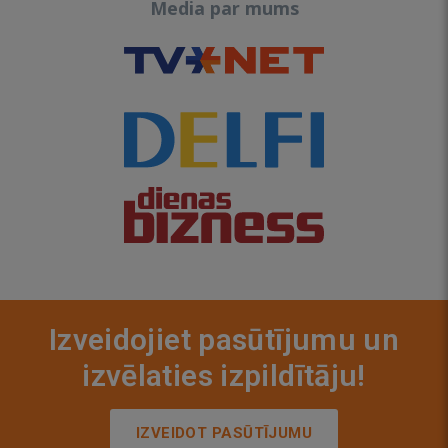
Media par mums
Izveidojiet pasūtījumu un
izvēlaties izpildītāju!
IZVEIDOT PASŪTĪJUMU