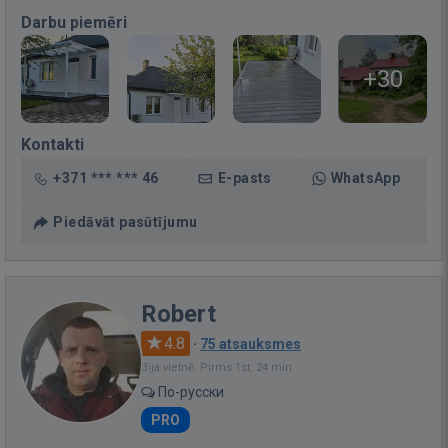
Darbu piemēri
+30
Kontakti
+371 *** *** 46
E-pasts
WhatsApp
Piedāvāt pasūtījumu
Robert
4.8
·
75 atsauksmes
Bija vietnē: Pirms 1st. 24 min.
По-русски
PRO