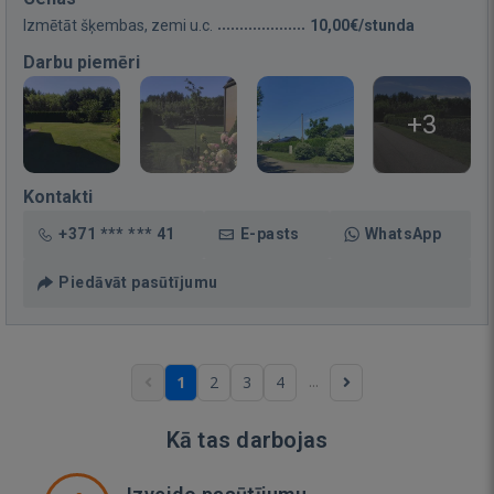
Izmētāt šķembas, zemi u.c.
10,00€/stunda
Darbu piemēri
+3
Kontakti
+371 *** *** 41
E-pasts
WhatsApp
Piedāvāt pasūtījumu
...
1
2
3
4
Kā tas darbojas