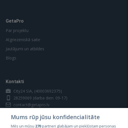
GetaPro
Par projektu
Atgriezeniskā saite
Jautājumi un atbildes
Blogs
Kontakti
City24 SIA, (40003692375)
28259069
(darba dien. 09-17)
contact@getapro.lv
Mums rūp jūsu konfidencialitāte
Mēs un mūsu
270
partneri glabājam un piekļūstam personas