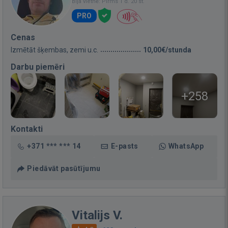
Bija vietnē: Pirms 1 d. 20 st.
PRO
Cenas
Izmētāt šķembas, zemi u.c.
10,00€/stunda
Darbu piemēri
+258
Kontakti
+371 *** *** 14
E-pasts
WhatsApp
Piedāvāt pasūtījumu
Vitalijs V.