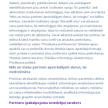
datiem, piemēram, pārlūkošanas datiem vai unikālajiem
identifikatoriem jūsu ierīcē. Izvēloties opciju “Es piekrītu”, tiek
Valstis
aktivizētas izsekošanas tehnoloģijas, kas atbalsta zem virsraksta
Igaunija
“Mēs un mūsu partneri apstrādājam datus, lai sniegtu” norādītos
mērķus, savukārt izvēloties opciju “Noraidīt visu” vai atsaucot
Latvija
savu piekrišanu, šīs tehnoloģijas tiks atspējotas. Ja izsekošanas
tehnoloģijas ir atspējotas, daļa no redzamā satura un reklāmām
Lietuva
var nebūt jums tik atbilstoša. Varat atkārtoti piekļūt šai izvēlnei, lai
jebkurā laikā mainītu savu izvēli vai atsauktu piekrišanu,
noklikšķinot uz saites “Privātuma preferences” tīmekļa lapas
apakšā vai uz peldošās ikonas tīmekļa lapas apakšējā kreisajā
stūrī, ja tāda ir redzama. Jūsu izvēle būs spēkā mūsu piekrišanas
Tīmekļa vietne ietvaros. Plašāku informāciju skatiet mūsu
Privātuma politikā.
Mēs un mūsu partneri apstrādājam datus, lai
nodrošinātu:
City24.lv
CVbankas.lt
Precīzas atrašanās vietas izmantošana. Ierīces parametru aktīva
City24.ee
Kainos.lt
skenēšana identifikācijas nolūkā. Informācijas ievietošana ierīcē
un/vai piekļuve tai. Personalizētas reklāmas un saturs, reklāmu
GetaPro.lv
Paslaugos.lt
un satura efektivitātes novērtēšana, analītiskā informācija par
GetaPro.ee
auto24.ee
lietotāju grupām un produktu izstrāde.
Skelbiu.lt
KV.ee
Partneru (pakalpojumu sniedzēju) saraksts
Autoplius.lt
Osta.ee