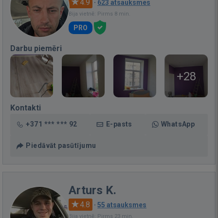
4.9
·
623 atsauksmes
Bija vietnē: Pirms 8 min.
PRO
Darbu piemēri
+28
Kontakti
+371 *** *** 92
E-pasts
WhatsApp
Piedāvāt pasūtījumu
Arturs K.
4.8
·
55 atsauksmes
Bija vietnē: Pirms 23 min.