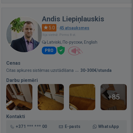
Andis Liepiņlauskis
5.0
·
45 atsauksmes
Bija vietnē: Pirms 8 st.
Latviski, По-русски, English
PRO
Cenas
Citas apkures sistēmas uzstādīšana
30-300€/stunda
Darbu piemēri
+85
Kontakti
+371 *** *** 00
E-pasts
WhatsApp