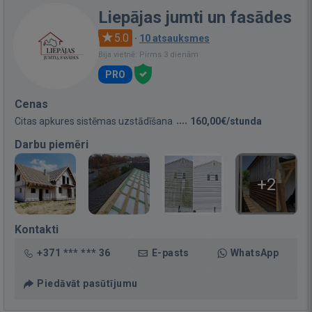
Liepājas jumti un fasādes
5.0
·
10 atsauksmes
Bija vietnē: Pirms 3 dienām
PRO
Cenas
Citas apkures sistēmas uzstādīšana
160,00€/stunda
Darbu piemēri
+2
Kontakti
+371 *** *** 36
E-pasts
WhatsApp
Piedāvāt pasūtījumu