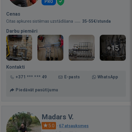
PRO
Cenas
Citas apkures sistēmas uzstādīšana
35-55€/stunda
Darbu piemēri
+15
Kontakti
+371 *** *** 49
E-pasts
WhatsApp
Piedāvāt pasūtījumu
Madars V.
5.0
·
67 atsauksmes