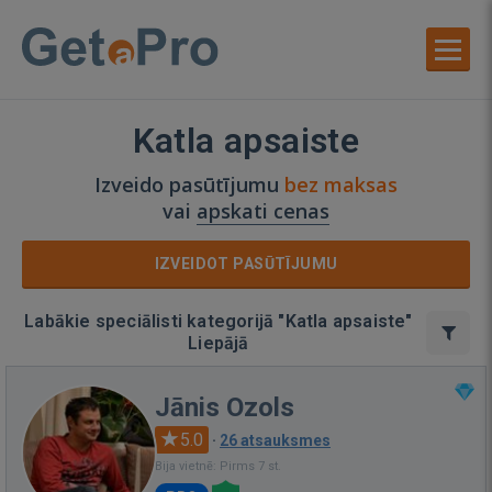
Katla apsaiste
Izveido pasūtījumu
bez maksas
vai
apskati cenas
IZVEIDOT PASŪTĪJUMU
Labākie speciālisti kategorijā "Katla apsaiste"
Liepājā
Jānis Ozols
5.0
·
26 atsauksmes
Bija vietnē: Pirms 7 st.