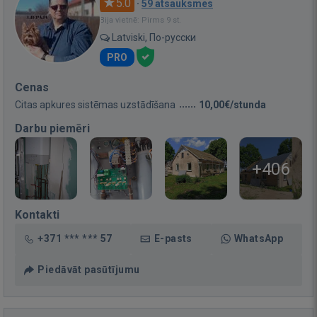
5.0
·
59 atsauksmes
Bija vietnē: Pirms 9 st.
Latviski, По-русски
PRO
Cenas
Citas apkures sistēmas uzstādīšana
10,00€/stunda
Darbu piemēri
+406
Kontakti
+371 *** *** 57
E-pasts
WhatsApp
Piedāvāt pasūtījumu