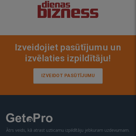
Izveidojiet pasūtījumu un
izvēlaties izpildītāju!
IZVEIDOT PASŪTĪJUMU
Ātrs veids, kā atrast uzticamu izpildītāju jebkuram uzdevumam.