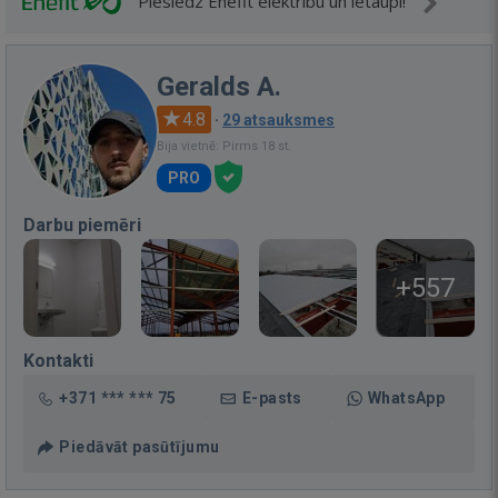
Pieslēdz Enefit elektrību un ietaupi!
Geralds A.
4.8
·
29 atsauksmes
Bija vietnē: Pirms 18 st.
PRO
Darbu piemēri
+557
Kontakti
+371 *** *** 75
E-pasts
WhatsApp
Piedāvāt pasūtījumu