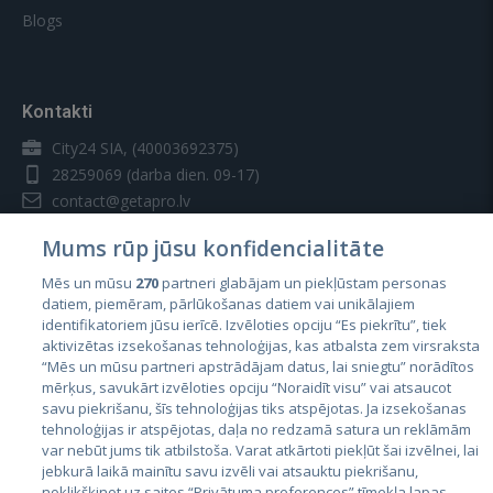
Blogs
Kontakti
City24 SIA, (40003692375)
28259069
(darba dien. 09-17)
contact@getapro.lv
Mums rūp jūsu konfidencialitāte
Mēs un mūsu
270
partneri glabājam un piekļūstam personas
datiem, piemēram, pārlūkošanas datiem vai unikālajiem
identifikatoriem jūsu ierīcē. Izvēloties opciju “Es piekrītu”, tiek
Valstis
aktivizētas izsekošanas tehnoloģijas, kas atbalsta zem virsraksta
Igaunija
“Mēs un mūsu partneri apstrādājam datus, lai sniegtu” norādītos
mērķus, savukārt izvēloties opciju “Noraidīt visu” vai atsaucot
Latvija
savu piekrišanu, šīs tehnoloģijas tiks atspējotas. Ja izsekošanas
tehnoloģijas ir atspējotas, daļa no redzamā satura un reklāmām
Lietuva
var nebūt jums tik atbilstoša. Varat atkārtoti piekļūt šai izvēlnei, lai
jebkurā laikā mainītu savu izvēli vai atsauktu piekrišanu,
noklikšķinot uz saites “Privātuma preferences” tīmekļa lapas