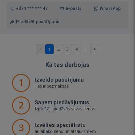
+371 *** *** 47
E-pasts
WhatsApp
Piedāvāt pasūtījumu
...
1
2
3
4
Kā tas darbojas
1
Izveido pasūtījumu
Tas ir bezmaksas
2
Saņem piedāvājumus
Izpildītāji piedāvās savas cenas
3
Izvēlies speciālistu
ar labāko cenu un atsauksmēm