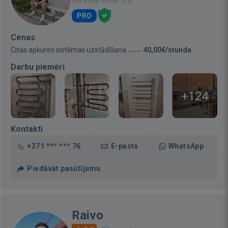
Bija vietnē: Pirms 16 st.
PRO
Cenas
Citas apkures sistēmas uzstādīšana
40,00€/stunda
Darbu piemēri
+124
Kontakti
+371 *** *** 76
E-pasts
WhatsApp
Piedāvāt pasūtījumu
Raivo