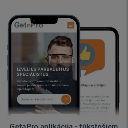
GetaPro aplikācija - tūkstošiem