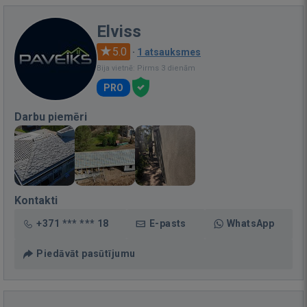
Elviss
5.0
·
1 atsauksmes
Bija vietnē: Pirms 3 dienām
PRO
Darbu piemēri
Kontakti
+371 *** *** 18
E-pasts
WhatsApp
Piedāvāt pasūtījumu