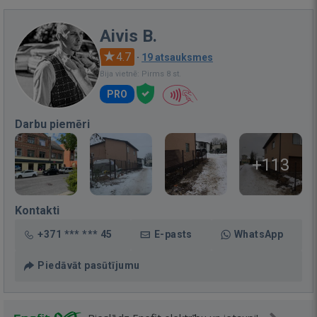
Aivis B.
4.7
·
19 atsauksmes
Bija vietnē: Pirms 8 st.
PRO
Darbu piemēri
+113
Kontakti
+371 *** *** 45
E-pasts
WhatsApp
Piedāvāt pasūtījumu