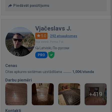
Piedāvāt pasūtījumu
Vjačeslavs J.
5.0
·
292 atsauksmes
Bija vietnē: Pirms 7 st.
Latviski, По-русски
PRO
Cenas
Citas apkures sistēmas uzstādīšana
1,00€/stunda
Darbu piemēri
+419
Kontakti