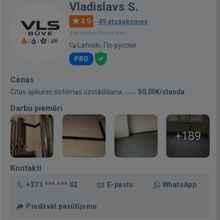
Vladislavs S.
4.9
·
49 atsauksmes
Bija vietnē: Pirms 9 st.
Latviski, По-русски
PRO
Cenas
Citas apkures sistēmas uzstādīšana
50,00€/stunda
Darbu piemēri
+189
Kontakti
+371 *** *** 02
E-pasts
WhatsApp
Piedāvāt pasūtījumu