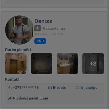
Deniss
·
0 atsauksmes
Bija vietnē: Pirms 3 mēn.
PRO
Darbu piemēri
+8
Kontakti
+371 *** *** 16
E-pasts
WhatsApp
Piedāvāt pasūtījumu