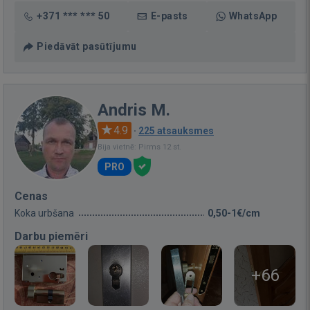
+371 *** *** 50
E-pasts
WhatsApp
Piedāvāt pasūtījumu
Andris M.
4.9
·
225 atsauksmes
Bija vietnē: Pirms 12 st.
PRO
Cenas
Koka urbšana
0,50-1€/cm
Darbu piemēri
+66