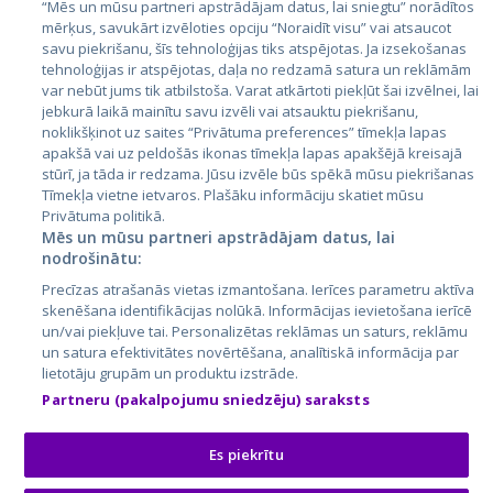
Igaunija
“Mēs un mūsu partneri apstrādājam datus, lai sniegtu” norādītos
mērķus, savukārt izvēloties opciju “Noraidīt visu” vai atsaucot
Latvija
savu piekrišanu, šīs tehnoloģijas tiks atspējotas. Ja izsekošanas
tehnoloģijas ir atspējotas, daļa no redzamā satura un reklāmām
Lietuva
var nebūt jums tik atbilstoša. Varat atkārtoti piekļūt šai izvēlnei, lai
jebkurā laikā mainītu savu izvēli vai atsauktu piekrišanu,
noklikšķinot uz saites “Privātuma preferences” tīmekļa lapas
apakšā vai uz peldošās ikonas tīmekļa lapas apakšējā kreisajā
stūrī, ja tāda ir redzama. Jūsu izvēle būs spēkā mūsu piekrišanas
Tīmekļa vietne ietvaros. Plašāku informāciju skatiet mūsu
Privātuma politikā.
Mēs un mūsu partneri apstrādājam datus, lai
nodrošinātu:
City24.lv
CVbankas.lt
Precīzas atrašanās vietas izmantošana. Ierīces parametru aktīva
City24.ee
Kainos.lt
skenēšana identifikācijas nolūkā. Informācijas ievietošana ierīcē
un/vai piekļuve tai. Personalizētas reklāmas un saturs, reklāmu
GetaPro.lv
Paslaugos.lt
un satura efektivitātes novērtēšana, analītiskā informācija par
GetaPro.ee
auto24.ee
lietotāju grupām un produktu izstrāde.
Skelbiu.lt
KV.ee
Partneru (pakalpojumu sniedzēju) saraksts
Autoplius.lt
Osta.ee
Aruodas.lt
KuldneBörs.ee
Es piekrītu