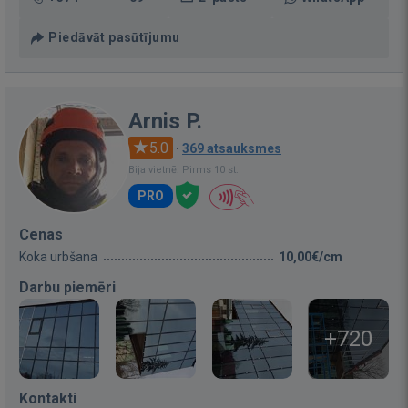
Piedāvāt pasūtījumu
Arnis P.
5.0
·
369 atsauksmes
Bija vietnē: Pirms 10 st.
PRO
Cenas
Koka urbšana
10,00€/cm
Darbu piemēri
+720
Kontakti