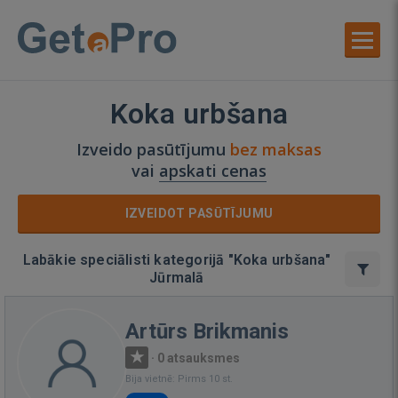
Koka urbšana
Izveido pasūtījumu
bez maksas
vai
apskati cenas
IZVEIDOT PASŪTĪJUMU
Labākie speciālisti kategorijā "Koka urbšana"
Jūrmalā
Artūrs Brikmanis
·
0 atsauksmes
Bija vietnē: Pirms 10 st.