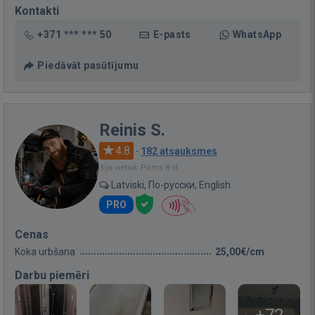
Kontakti
+371 *** *** 50
E-pasts
WhatsApp
Piedāvāt pasūtījumu
Reinis S.
4.8
·
182 atsauksmes
Bija vietnē: Pirms 8 st.
Latviski, По-русски, English
PRO
Cenas
Koka urbšana
25,00€/cm
Darbu piemēri