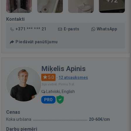
+72
Kontakti
+371 *** *** 21
E-pasts
WhatsApp
Piedāvāt pasūtījumu
Miķelis Apinis
5.0
·
12 atsauksmes
Bija vietnē: Pirms 9 st.
Latviski, English
PRO
Cenas
Koka urbšana
20-60€/cm
Darbu piemēri