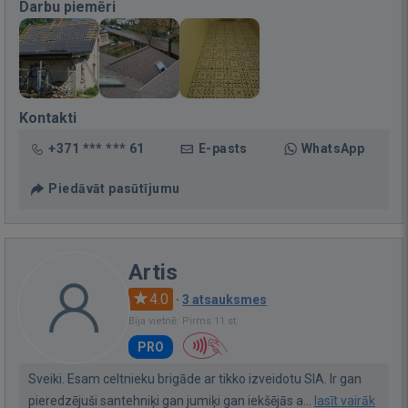
Darbu piemēri
Kontakti
+371 *** *** 61
E-pasts
WhatsApp
Piedāvāt pasūtījumu
Artis
4.0
·
3 atsauksmes
Bija vietnē: Pirms 11 st.
PRO
Sveiki. Esam celtnieku brigāde ar tikko izveidotu SIA. Ir gan
pieredzējuši santehniķi gan jumiķi gan iekšējās a...
lasīt vairāk