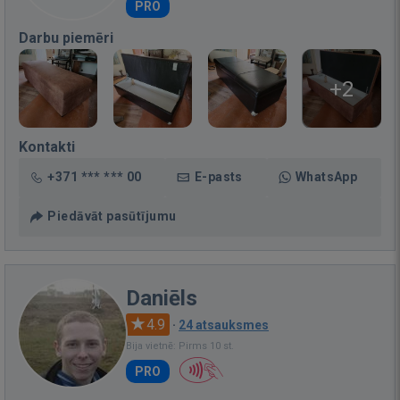
PRO
Darbu piemēri
+2
Kontakti
+371 *** *** 00
E-pasts
WhatsApp
Piedāvāt pasūtījumu
Daniēls
4.9
·
24 atsauksmes
Bija vietnē: Pirms 10 st.
PRO