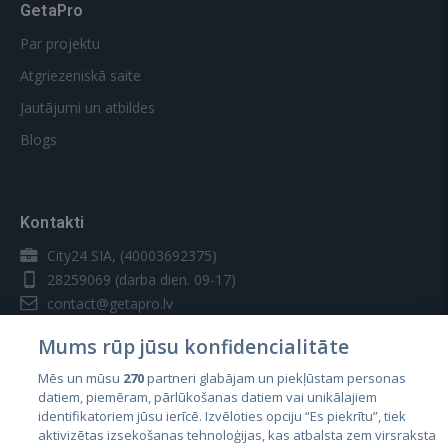
GetaPro
Par projektu
Atgriezeniskā saite
Jautājumi un atbildes
Blogs
Kontakti
City24 SIA, (40003692375)
28259069
(darba dien. 09-17)
contact@getapro.lv
Mums rūp jūsu konfidencialitāte
Mēs un mūsu
270
partneri glabājam un piekļūstam personas
datiem, piemēram, pārlūkošanas datiem vai unikālajiem
identifikatoriem jūsu ierīcē. Izvēloties opciju “Es piekrītu”, tiek
Valstis
aktivizētas izsekošanas tehnoloģijas, kas atbalsta zem virsraksta