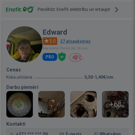
Pieslēdz Enefit elektrību un ietaupi!
Edward
5.0
·
27 atsauksmes
Bija vietnē: Pirms 2st. 26 min.
PRO
Cenas
Koka urbšana
0,30-1,40€/cm
Darbu piemēri
+68
Kontakti
+371 *** *** 09
E-pasts
WhatsApp