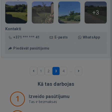
+3
Kontakti
+371 *** *** 41
E-pasts
WhatsApp
Piedāvāt pasūtījumu
...
1
2
3
4
Kā tas darbojas
1
Izveido pasūtījumu
Tas ir bezmaksas