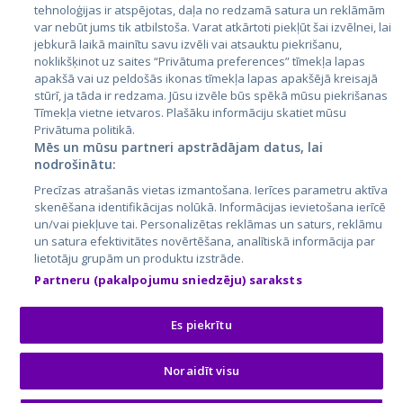
tehnoloģijas ir atspējotas, daļa no redzamā satura un reklāmām
Lietuva
var nebūt jums tik atbilstoša. Varat atkārtoti piekļūt šai izvēlnei, lai
jebkurā laikā mainītu savu izvēli vai atsauktu piekrišanu,
noklikšķinot uz saites “Privātuma preferences” tīmekļa lapas
apakšā vai uz peldošās ikonas tīmekļa lapas apakšējā kreisajā
stūrī, ja tāda ir redzama. Jūsu izvēle būs spēkā mūsu piekrišanas
Tīmekļa vietne ietvaros. Plašāku informāciju skatiet mūsu
Privātuma politikā.
Mēs un mūsu partneri apstrādājam datus, lai
nodrošinātu:
City24.lv
CVbankas.lt
Precīzas atrašanās vietas izmantošana. Ierīces parametru aktīva
City24.ee
Kainos.lt
skenēšana identifikācijas nolūkā. Informācijas ievietošana ierīcē
un/vai piekļuve tai. Personalizētas reklāmas un saturs, reklāmu
GetaPro.lv
Paslaugos.lt
un satura efektivitātes novērtēšana, analītiskā informācija par
GetaPro.ee
auto24.ee
lietotāju grupām un produktu izstrāde.
Skelbiu.lt
KV.ee
Partneru (pakalpojumu sniedzēju) saraksts
Autoplius.lt
Osta.ee
Aruodas.lt
KuldneBörs.ee
Es piekrītu
Noraidīt visu
© 2026 GetaPro. Visas tiesības aizsargātas.