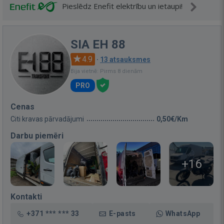
Pieslēdz Enefit elektrību un ietaupi!
SIA EH 88
4.9
·
13 atsauksmes
Bija vietnē: Pirms 8 dienām
PRO
Cenas
Citi kravas pārvadājumi
0,50€/Km
Darbu piemēri
+16
Kontakti
+371 *** *** 33
E-pasts
WhatsApp