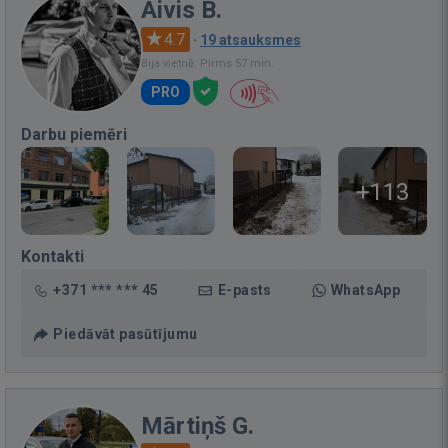
Aivis B.
4.7
·
19 atsauksmes
Bija vietnē: Pirms 57 min.
PRO
Darbu piemēri
+113
Kontakti
+371 *** *** 45
E-pasts
WhatsApp
Piedāvāt pasūtījumu
Mārtiņš G.