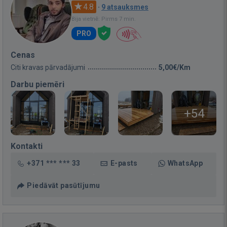
4.8
·
9 atsauksmes
Bija vietnē: Pirms 7 min.
PRO
Cenas
Citi kravas pārvadājumi
5,00€/Km
Darbu piemēri
+54
Kontakti
+371 *** *** 33
E-pasts
WhatsApp
Piedāvāt pasūtījumu