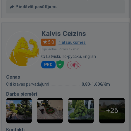
Piedāvāt pasūtījumu
Kalvis Ceizins
5.0
·
1 atsauksmes
Bija vietnē: Pirms 17 min.
Latviski, По-русски, English
PRO
Cenas
Citi kravas pārvadājumi
0,80-1,60€/Km
Darbu piemēri
+26
Kontakti