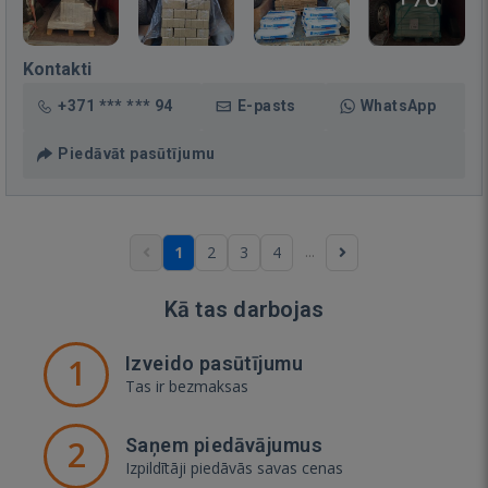
Kontakti
+371 *** *** 94
E-pasts
WhatsApp
Piedāvāt pasūtījumu
...
1
2
3
4
Kā tas darbojas
1
Izveido pasūtījumu
Tas ir bezmaksas
2
Saņem piedāvājumus
Izpildītāji piedāvās savas cenas