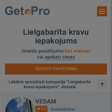
Lielgabarīta kravu
iepakojums
Izveido pasūtījumu
bez maksas
vai
apskati cenas
IZVEIDOT PASŪTĪJUMU
Labākie speciālisti kategorijā "Lielgabarīta
kravu iepakojums" Jūrmalā
VEDAM
5.0
·
15 atsauksmes