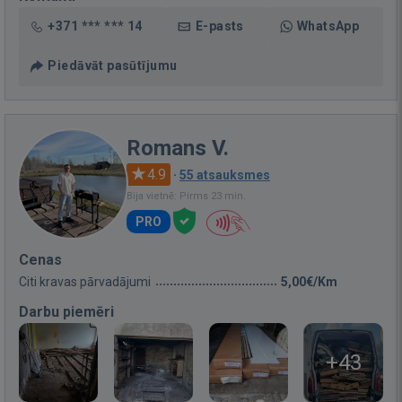
+371 *** *** 14
E-pasts
WhatsApp
Piedāvāt pasūtījumu
Romans V.
4.9
·
55 atsauksmes
Bija vietnē: Pirms 23 min.
PRO
Cenas
Citi kravas pārvadājumi
5,00€/Km
Darbu piemēri
+43