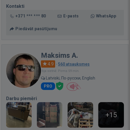
Kontakti
+371 *** *** 80
E-pasts
WhatsApp
Piedāvāt pasūtījumu
Maksims A.
4.9
·
560 atsauksmes
Bija vietnē: Pirms 59 min.
Latviski, По-русски, English
PRO
Darbu piemēri
+15