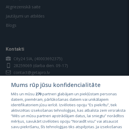
Atgriezeniskā saite
Jautājumi un atbildes
Blogs
Kontakti
City24 SIA, (40003692375)
28259069
(darba dien. 09-17)
contact@getapro.lv
Mums rūp jūsu konfidencialitāte
Mēs un mūsu
270
partneri glabājam un piekļūstam personas
datiem, piemēram, pārlūkošanas datiem vai unikālajiem
identifikatoriem jūsu ierīcē. Izvēloties opciju “Es piekrītu”, tiek
Valstis
aktivizētas izsekošanas tehnoloģijas, kas atbalsta zem virsraksta
Igaunija
“Mēs un mūsu partneri apstrādājam datus, lai sniegtu” norādītos
mērķus, savukārt izvēloties opciju “Noraidīt visu” vai atsaucot
Latvija
savu piekrišanu, šīs tehnoloģijas tiks atspējotas. Ja izsekošanas