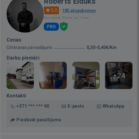
Roberts Eiduks
5.0
·
185 atsauksmes
Bija vietnē: Pirms 1st. 7 min.
PRO
Cenas
Citi kravas pārvadājumi
0,30-0,40€/Km
Darbu piemēri
+24
Kontakti
+371 *** *** 90
E-pasts
WhatsApp
Piedāvāt pasūtījumu