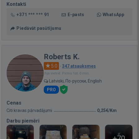
Kontakti
+371 *** *** 91
E-pasts
WhatsApp
Piedāvāt pasūtījumu
Roberts K.
5.0
·
347 atsauksmes
Bija vietnē: Pirms 1st. 0 min.
Latviski, По-русски, English
PRO
Cenas
Citi kravas pārvadājumi
0,25€/Km
Darbu piemēri
+70