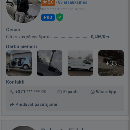
5.0
·
83 atsauksmes
Bija vietnē: Pirms 3st. 16 min.
PRO
Cenas
Citi kravas pārvadājumi
0,40€/Km
Darbu piemēri
+33
Kontakti
+371 *** *** 93
E-pasts
WhatsApp
Piedāvāt pasūtījumu