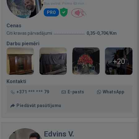
Bija vietnē: Pirms 43 min.
PRO
Cenas
Citi kravas pārvadājumi
0,35-0,70€/Km
Darbu piemēri
+20
Kontakti
+371 *** *** 79
E-pasts
WhatsApp
Piedāvāt pasūtījumu
Edvins V.