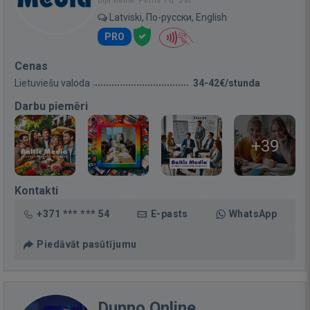
Bija vietnē: Pirms 1 d. 3 st.
Latviski, По-русски, English
PRO
Cenas
Lietuviešu valoda
34-42€/stunda
Darbu piemēri
+39
Kontakti
+371 *** *** 54
E-pasts
WhatsApp
Piedāvāt pasūtījumu
Dunno.Online