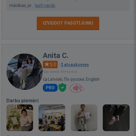
mācības, pr...
lasīt vairāk
IZVEIDOT PASŪTĪJUMU
Anita C.
5.0
·
3 atsauksmes
Bija vietnē: Pirms 6 st.
Latviski, По-русски, English
PRO
Darbu piemēri
+1