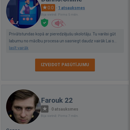
0.0
·
1 atsauksmes
Bija vietnē: Pirms 5 mēn.
Privātstundas kopā ar pieredzējušu skolotāju. Tu varēsi gūt
labumu no mācību procesa un sasniegt daudz vairāk Lai s...
lasīt vairāk
IZVEIDOT PASŪTĪJUMU
Farouk 22
·
0 atsauksmes
Bija vietnē: Pirms 7 mēn.