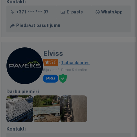
Kontakti
+371 *** *** 97
E-pasts
WhatsApp
Piedāvāt pasūtījumu
Elviss
5.0
·
1 atsauksmes
Bija vietnē: Pirms 5 dienām
PRO
Darbu piemēri
Kontakti