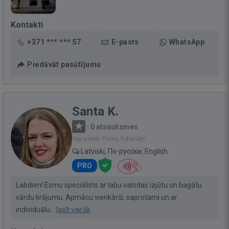
Kontakti
+371 *** *** 57
E-pasts
WhatsApp
Piedāvāt pasūtījumu
Santa K.
·
0 atsauksmes
Bija vietnē: Pirms 3 dienām
Latviski, По-русски, English
PRO
Labdien! Esmu speciālists ar labu valodas izjūtu un bagātu
vārdu krājumu. Apmācu vienkārši, saprotami un ar
individuālu...
lasīt vairāk