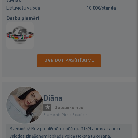
Cenas
Lietuviešu valoda
10,00€/stunda
Darbu piemēri
IZVEIDOT PASŪTĪJUMU
Diāna
·
0 atsauksmes
Bija vietnē: Pirms 5 gadiem
Sveikiņi! 🌞 Bez problēmām spēšu palīdzēt Jums ar angļu
valodas zināšanām jebkādā veidā (teksta tūlkošana,