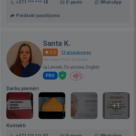
+371 *** *** 18
E-pasts
WhatsApp
Piedāvāt pasūtījumu
Santa K.
5.0
·
13 atsauksmes
Bija vietnē: Pirms 10 dienām
Latviski, По-русски, English
PRO
Darbu piemēri
+1
Kontakti
+371 *** *** 97
E-pasts
WhatsApp