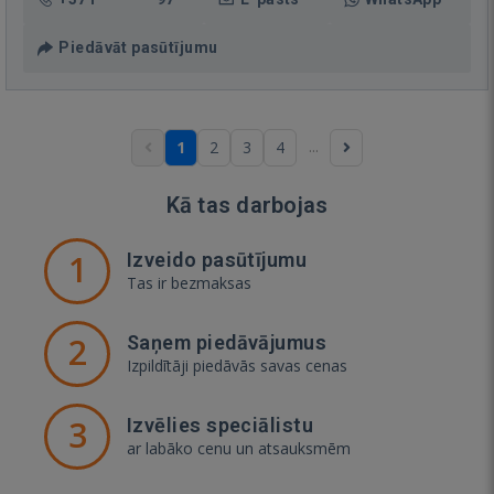
Piedāvāt pasūtījumu
...
1
2
3
4
Kā tas darbojas
1
Izveido pasūtījumu
Tas ir bezmaksas
2
Saņem piedāvājumus
Izpildītāji piedāvās savas cenas
3
Izvēlies speciālistu
ar labāko cenu un atsauksmēm