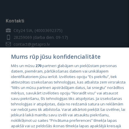
Kontakti
City24 SIA, (40003692375)
28259069
(darba dien. 09-17)
contact@getapro.lv
Mums rūp jūsu konfidencialitāte
Mēs un mūsu
270
partneri glabājam un piekļūstam personas
datiem, piemēram, pārlūkošanas datiem vai unikālajiem
identifikatoriem jūsu ierīcē. Izvēloties opciju “Es piekrītu”, tiek
Valstis
aktivizētas izsekošanas tehnoloģijas, kas atbalsta zem virsraksta
Igaunija
“Mēs un mūsu partneri apstrādājam datus, lai sniegtu” norādītos
mērķus, savukārt izvēloties opciju “Noraidīt visu” vai atsaucot
Latvija
savu piekrišanu, šīs tehnoloģijas tiks atspējotas. Ja izsekošanas
tehnoloģijas ir atspējotas, daļa no redzamā satura un reklāmām
Lietuva
var nebūt jums tik atbilstoša. Varat atkārtoti piekļūt šai izvēlnei, lai
jebkurā laikā mainītu savu izvēli vai atsauktu piekrišanu,
noklikšķinot uz saites “Privātuma preferences” tīmekļa lapas
apakšā vai uz peldošās ikonas tīmekļa lapas apakšējā kreisajā