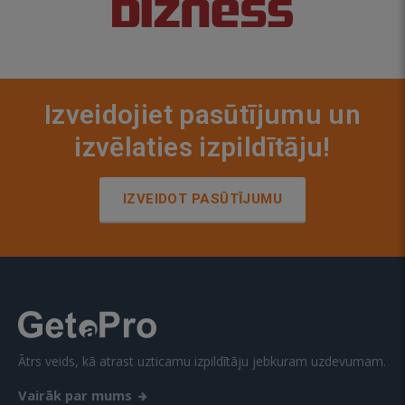
Izveidojiet pasūtījumu un
izvēlaties izpildītāju!
IZVEIDOT PASŪTĪJUMU
Ātrs veids, kā atrast uzticamu izpildītāju jebkuram uzdevumam.
Vairāk par mums