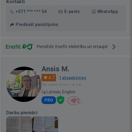
Kontakti
+371 *** *** 54
E-pasts
WhatsApp
Piedāvāt pasūtījumu
Pieslēdz Enefit elektrību un ietaupi!
Ansis M.
4.7
·
1 atsauksmes
Bija vietnē: Pirms 1 d. 5 st.
Latviski, English
PRO
Darbu piemēri