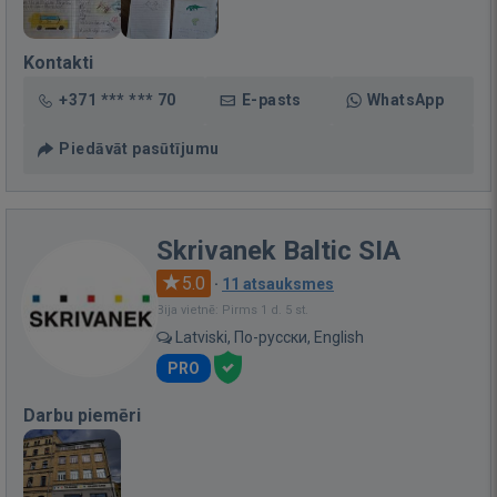
Kontakti
+371 *** *** 70
E-pasts
WhatsApp
Piedāvāt pasūtījumu
Skrivanek Baltic SIA
5.0
·
11 atsauksmes
Bija vietnē: Pirms 1 d. 5 st.
Latviski, По-русски, English
PRO
Darbu piemēri