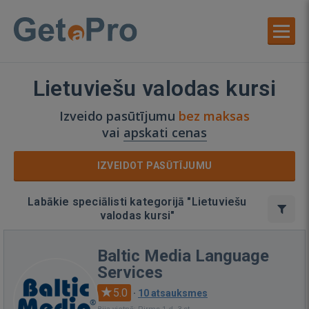
Lietuviešu valodas kursi
Izveido pasūtījumu
bez maksas
vai
apskati cenas
IZVEIDOT PASŪTĪJUMU
Labākie speciālisti kategorijā "Lietuviešu
valodas kursi"
Baltic Media Language
Services
5.0
·
10 atsauksmes