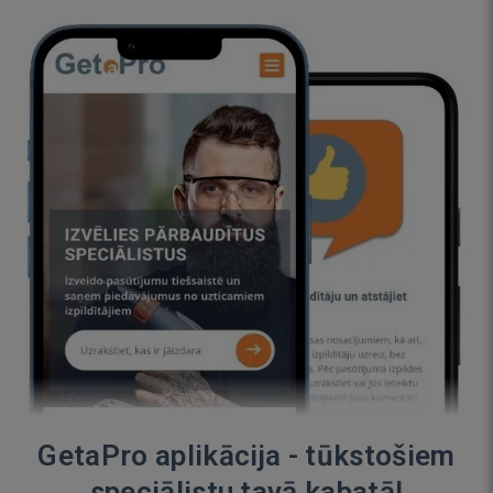
GetaPro aplikācija - tūkstošiem
speciālistu tavā kabatā!