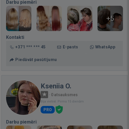
Darbu piemēri
+5
Kontakti
+371 *** *** 45
E-pasts
WhatsApp
Piedāvāt pasūtījumu
Kseniia O.
·
0 atsauksmes
Bija vietnē: Pirms 15 dienām
PRO
Darbu piemēri