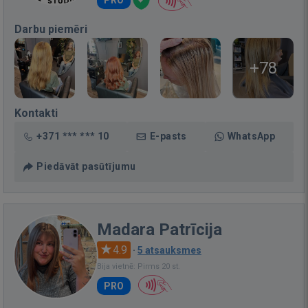
Darbu piemēri
+78
Kontakti
+371 *** *** 10
E-pasts
WhatsApp
Piedāvāt pasūtījumu
Madara Patrīcija
4.9
·
5 atsauksmes
Bija vietnē: Pirms 20 st.
PRO