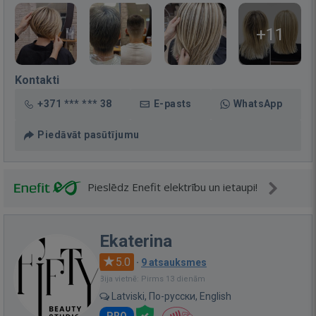
+11
Kontakti
+371 *** *** 38
E-pasts
WhatsApp
Piedāvāt pasūtījumu
Pieslēdz Enefit elektrību un ietaupi!
Ekaterina
5.0
·
9 atsauksmes
Bija vietnē: Pirms 13 dienām
Latviski, По-русски, English
PRO