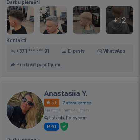
Darbu piemēri
+12
Kontakti
+371 *** *** 91
E-pasts
WhatsApp
Piedāvāt pasūtījumu
Anastasiia Y.
5.0
·
7 atsauksmes
Bija vietnē: Pirms 4 dienām
Latviski, По-русски
PRO
Darbu piemēri