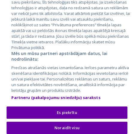
savu piekrišanu, šīs tehnoloģijas tiks atspējotas. Ja izsekošanas
tehnoloģijas ir atspējotas, daļa no redzamā satura un reklāmām
Lietuva
var nebūt jums tik atbilstoša. Varat atkārtoti piekļūt šai izvēlnei, lai
jebkurā laikā mainītu savu izvēli vai atsauktu piekrišanu,
noklikšķinot uz saites “Privātuma preferences” tīmekļa lapas
apakšā vai uz peldošās ikonas tīmekļa lapas apakšējā kreisajā
stūrī, ja tāda ir redzama. Jūsu izvēle būs spēkā mūsu piekrišanas
Tīmekļa vietne ietvaros. Plašāku informāciju skatiet mūsu
Privātuma politikā.
Mēs un mūsu partneri apstrādājam datus, lai
nodrošinātu:
City24.lv
CVbankas.lt
Precīzas atrašanās vietas izmantošana. Ierīces parametru aktīva
City24.ee
Kainos.lt
skenēšana identifikācijas nolūkā. Informācijas ievietošana ierīcē
un/vai piekļuve tai. Personalizētas reklāmas un saturs, reklāmu
GetaPro.lv
Paslaugos.lt
un satura efektivitātes novērtēšana, analītiskā informācija par
GetaPro.ee
auto24.ee
lietotāju grupām un produktu izstrāde.
Skelbiu.lt
KV.ee
Partneru (pakalpojumu sniedzēju) saraksts
Autoplius.lt
Osta.ee
Aruodas.lt
KuldneBörs.ee
Es piekrītu
Noraidīt visu