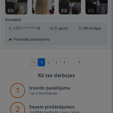
+8
Kontakti
+371 *** *** 14
E-pasts
WhatsApp
Piedāvāt pasūtījumu
...
1
2
3
4
Kā tas darbojas
1
Izveido pasūtījumu
Tas ir bezmaksas
2
Saņem piedāvājumus
Izpildītāji piedāvās savas cenas