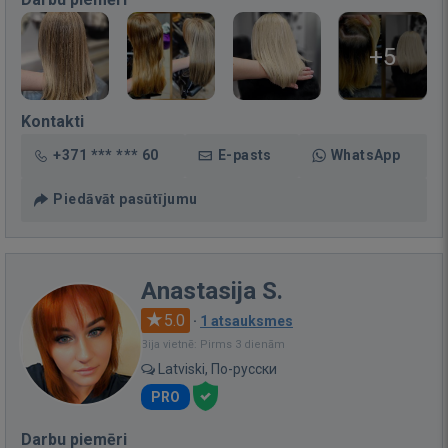
+5
Kontakti
+371 *** *** 60
E-pasts
WhatsApp
Piedāvāt pasūtījumu
Anastasija S.
5.0
·
1 atsauksmes
Bija vietnē: Pirms 3 dienām
Latviski, По-русски
PRO
Darbu piemēri