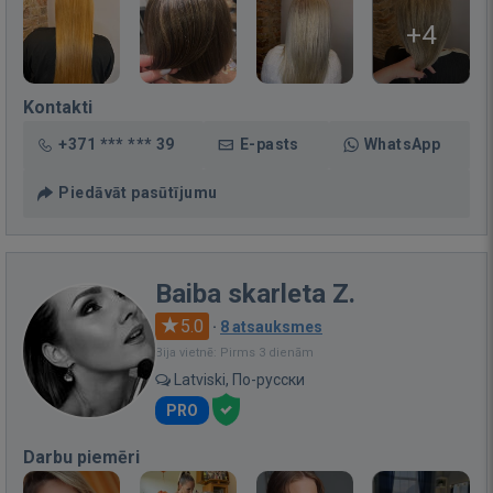
+4
Kontakti
+371 *** *** 39
E-pasts
WhatsApp
Piedāvāt pasūtījumu
Baiba skarleta Z.
5.0
·
8 atsauksmes
Bija vietnē: Pirms 3 dienām
Latviski, По-русски
PRO
Darbu piemēri