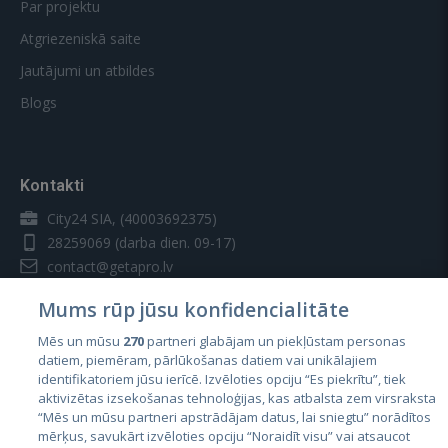
Par projektu
Atgriezeniskā saite
Jautājumi un atbildes
Blogs
Kontakti
City24 SIA, (40003692375)
28259069
(darba dien. 09-17)
contact@getapro.lv
Mums rūp jūsu konfidencialitāte
Mēs un mūsu
270
partneri glabājam un piekļūstam personas
datiem, piemēram, pārlūkošanas datiem vai unikālajiem
identifikatoriem jūsu ierīcē. Izvēloties opciju “Es piekrītu”, tiek
Valstis
aktivizētas izsekošanas tehnoloģijas, kas atbalsta zem virsraksta
Igaunija
“Mēs un mūsu partneri apstrādājam datus, lai sniegtu” norādītos
mērķus, savukārt izvēloties opciju “Noraidīt visu” vai atsaucot
Latvija