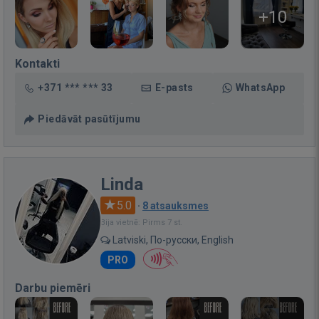
+10
Kontakti
+371 *** *** 33
E-pasts
WhatsApp
Piedāvāt pasūtījumu
Linda
5.0
·
8 atsauksmes
Bija vietnē: Pirms 7 st.
Latviski, По-русски, English
PRO
Darbu piemēri