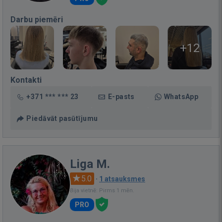
Darbu piemēri
+12
Kontakti
+371 *** *** 23
E-pasts
WhatsApp
Piedāvāt pasūtījumu
Liga M.
5.0
·
1 atsauksmes
Bija vietnē: Pirms 1 mēn.
PRO