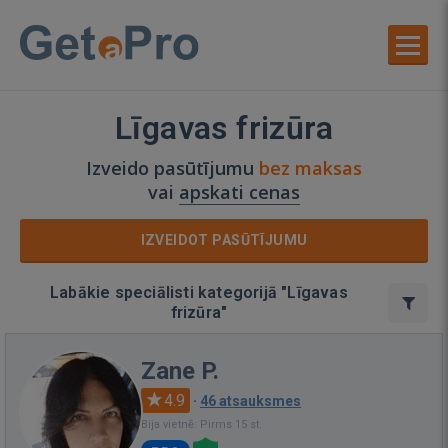
Līgavas frizūra
Izveido pasūtījumu
bez maksas
vai
apskati cenas
IZVEIDOT PASŪTĪJUMU
Labākie speciālisti kategorijā "Līgavas
frizūra"
Zane P.
4.9
·
46 atsauksmes
Bija vietnē: Pirms 15 st.