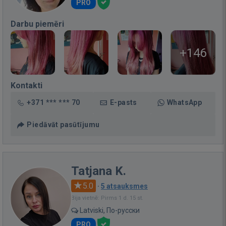
PRO
Darbu piemēri
+146
Kontakti
+371 *** *** 70
E-pasts
WhatsApp
Piedāvāt pasūtījumu
Tatjana K.
5.0
·
5 atsauksmes
Bija vietnē: Pirms 1 d. 15 st.
Latviski, По-русски
PRO