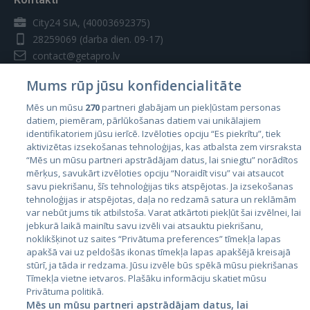
City24 SIA, (40003692375)
28259069
(darba dien. 09-17)
contact@getapro.lv
Mums rūp jūsu konfidencialitāte
Mēs un mūsu
270
partneri glabājam un piekļūstam personas
datiem, piemēram, pārlūkošanas datiem vai unikālajiem
identifikatoriem jūsu ierīcē. Izvēloties opciju “Es piekrītu”, tiek
Valstis
aktivizētas izsekošanas tehnoloģijas, kas atbalsta zem virsraksta
Igaunija
“Mēs un mūsu partneri apstrādājam datus, lai sniegtu” norādītos
mērķus, savukārt izvēloties opciju “Noraidīt visu” vai atsaucot
Latvija
savu piekrišanu, šīs tehnoloģijas tiks atspējotas. Ja izsekošanas
tehnoloģijas ir atspējotas, daļa no redzamā satura un reklāmām
Lietuva
var nebūt jums tik atbilstoša. Varat atkārtoti piekļūt šai izvēlnei, lai
jebkurā laikā mainītu savu izvēli vai atsauktu piekrišanu,
noklikšķinot uz saites “Privātuma preferences” tīmekļa lapas
apakšā vai uz peldošās ikonas tīmekļa lapas apakšējā kreisajā
stūrī, ja tāda ir redzama. Jūsu izvēle būs spēkā mūsu piekrišanas
Tīmekļa vietne ietvaros. Plašāku informāciju skatiet mūsu
Privātuma politikā.
Mēs un mūsu partneri apstrādājam datus, lai