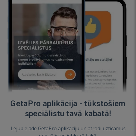
GetaPro aplikācija - tūkstošiem
speciālistu tavā kabatā!
Lejupielādē GetaPro aplikāciju un atrodi uzticamus
speciālistus jebkurā laikā.