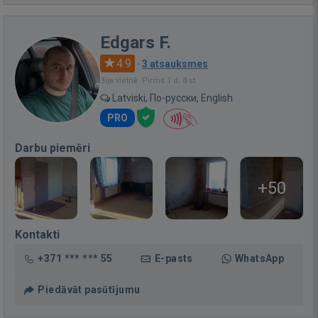
Edgars F.
4.9
·
3 atsauksmes
Bija vietnē: Pirms 1 d. 8 st.
Latviski, По-русски, English
PRO
Darbu piemēri
+50
Kontakti
+371 *** *** 55
E-pasts
WhatsApp
Piedāvāt pasūtījumu