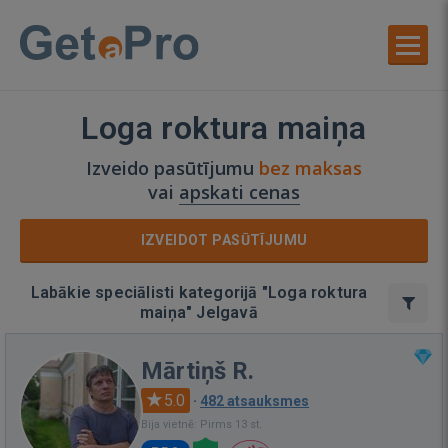
Loga roktura maiņa
Izveido pasūtījumu
bez maksas
vai
apskati cenas
IZVEIDOT PASŪTĪJUMU
Labākie speciālisti kategorijā "Loga roktura
maiņa" Jelgavā
Mārtiņš R.
5.0
·
482 atsauksmes
Bija vietnē: Pirms 13 st.