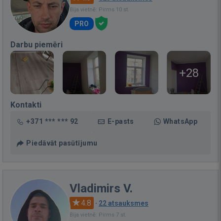
Bija vietnē: Pirms 10 st.
PRO
Darbu piemēri
+28
Kontakti
+371 *** *** 92
E-pasts
WhatsApp
Piedāvāt pasūtījumu
Vladimirs V.
4.8
·
22 atsauksmes
Bija vietnē: Pirms 7 st.