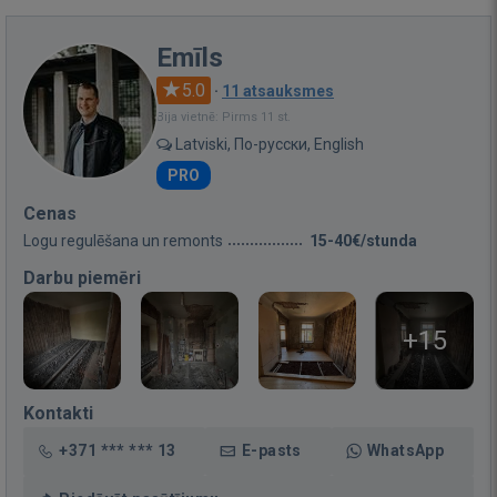
Emīls
5.0
·
11 atsauksmes
Bija vietnē: Pirms 11 st.
Latviski, По-русски, English
PRO
Cenas
Logu regulēšana un remonts
15-40€/stunda
Darbu piemēri
+15
Kontakti
+371 *** *** 13
E-pasts
WhatsApp