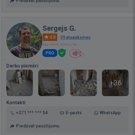
Piedāvāt pasūtījumu
Sergejs G.
4.8
·
39 atsauksmes
Bija vietnē: Pirms 7 st.
PRO
Darbu piemēri
+36
Kontakti
+371 *** *** 54
E-pasts
WhatsApp
Piedāvāt pasūtījumu