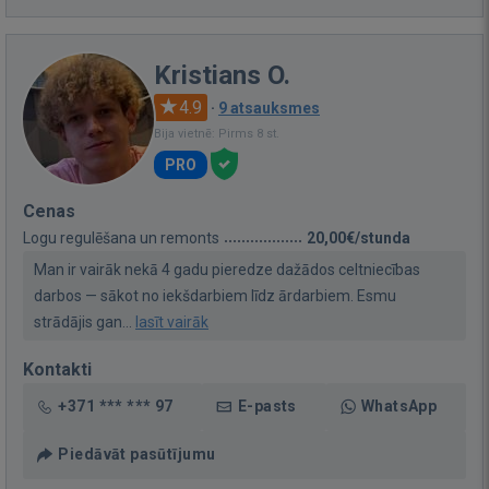
Kristians O.
4.9
·
9 atsauksmes
Bija vietnē: Pirms 8 st.
PRO
Cenas
Logu regulēšana un remonts
20,00€/stunda
Man ir vairāk nekā 4 gadu pieredze dažādos celtniecības
darbos — sākot no iekšdarbiem līdz ārdarbiem. Esmu
strādājis gan...
lasīt vairāk
Kontakti
+371 *** *** 97
E-pasts
WhatsApp
Piedāvāt pasūtījumu