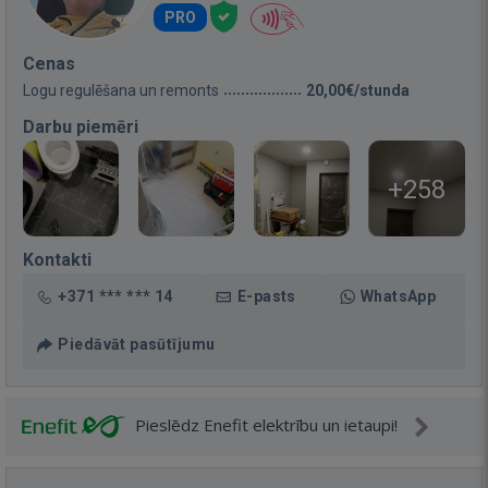
PRO
Cenas
Logu regulēšana un remonts
20,00€/stunda
Darbu piemēri
+258
Kontakti
+371 *** *** 14
E-pasts
WhatsApp
Piedāvāt pasūtījumu
Pieslēdz Enefit elektrību un ietaupi!