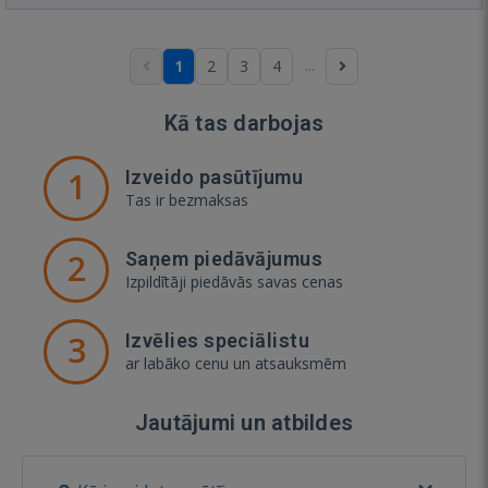
...
1
2
3
4
Kā tas darbojas
1
Izveido pasūtījumu
Tas ir bezmaksas
2
Saņem piedāvājumus
Izpildītāji piedāvās savas cenas
3
Izvēlies speciālistu
ar labāko cenu un atsauksmēm
Jautājumi un atbildes