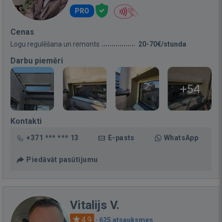
PRO
Cenas
Logu regulēšana un remonts
20-70€/stunda
Darbu piemēri
+54
Kontakti
+371 *** *** 13
E-pasts
WhatsApp
Piedāvāt pasūtījumu
Vitalijs V.
4.9
·
625 atsauksmes