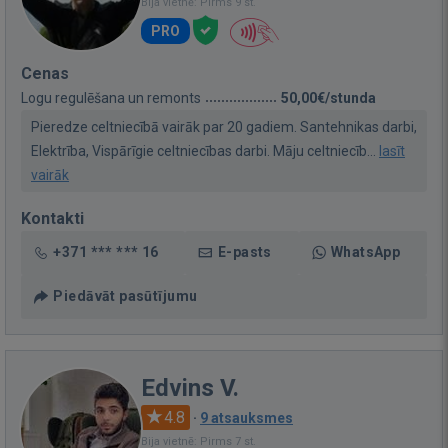
Bija vietnē: Pirms 9 st.
PRO
Cenas
Logu regulēšana un remonts
50,00€/stunda
Pieredze celtniecībā vairāk par 20 gadiem. Santehnikas darbi,
Elektrība, Vispārīgie celtniecības darbi. Māju celtniecīb...
lasīt
vairāk
Kontakti
+371 *** *** 16
E-pasts
WhatsApp
Piedāvāt pasūtījumu
Edvins V.
4.8
·
9 atsauksmes
Bija vietnē: Pirms 7 st.