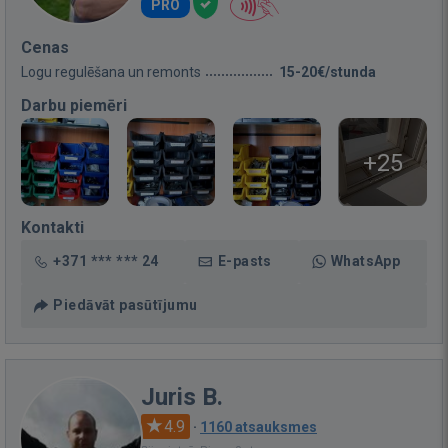
PRO
Cenas
Logu regulēšana un remonts
15-20€/stunda
Darbu piemēri
+25
Kontakti
+371 *** *** 24
E-pasts
WhatsApp
Piedāvāt pasūtījumu
Juris B.
4.9
·
1160 atsauksmes