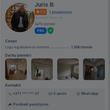
Juris B.
5.0
·
1 atsauksmes
Bija vietnē: Pirms 7 st.
По-русски
PRO
Cenas
Logu regulēšana un remonts
1,00€/stunda
Darbu piemēri
+5
Kontakti
+371 *** *** 27
E-pasts
WhatsApp
Piedāvāt pasūtījumu