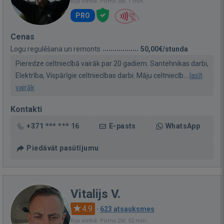
Bija vietnē: Pirms 3st. 1 min.
PRO
Cenas
Logu regulēšana un remonts
50,00€/stunda
Pieredze celtniecībā vairāk par 20 gadiem. Santehnikas darbi,
Elektrība, Vispārīgie celtniecības darbi. Māju celtniecīb...
lasīt
vairāk
Kontakti
+371 *** *** 16
E-pasts
WhatsApp
Piedāvāt pasūtījumu
Vitalijs V.
4.9
·
623 atsauksmes
Bija vietnē: Pirms 2st. 52 min.