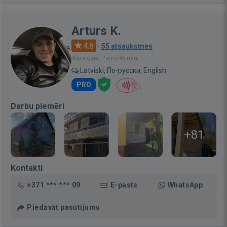
Arturs K.
4.8
·
55 atsauksmes
Bija vietnē: Pirms 45 min.
Latviski, По-русски, English
PRO
Darbu piemēri
+81
Kontakti
+371 *** *** 09
E-pasts
WhatsApp
Piedāvāt pasūtījumu