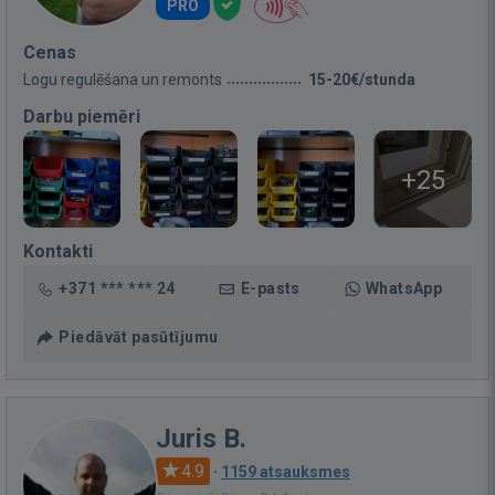
PRO
Cenas
Logu regulēšana un remonts
15-20€/stunda
Darbu piemēri
+25
Kontakti
+371 *** *** 24
E-pasts
WhatsApp
Piedāvāt pasūtījumu
Juris B.
4.9
·
1159 atsauksmes