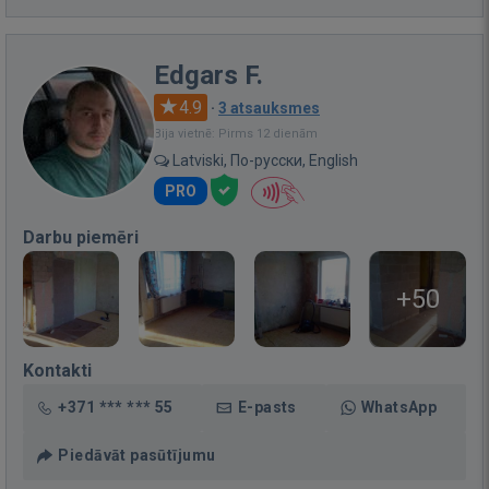
Edgars F.
4.9
·
3 atsauksmes
Bija vietnē: Pirms 12 dienām
Latviski, По-русски, English
PRO
Darbu piemēri
+50
Kontakti
+371 *** *** 55
E-pasts
WhatsApp
Piedāvāt pasūtījumu