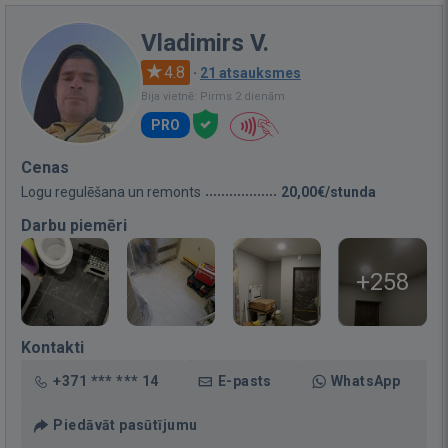
Vladimirs V.
4.8
·
21 atsauksmes
Bija vietnē: Pirms 2 dienām
PRO
Cenas
Logu regulēšana un remonts
20,00€/stunda
Darbu piemēri
+258
Kontakti
+371 *** *** 14
E-pasts
WhatsApp
Piedāvāt pasūtījumu