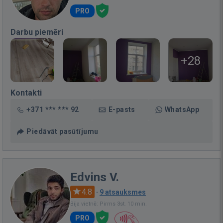
PRO
Darbu piemēri
+28
Kontakti
+371 *** *** 92
E-pasts
WhatsApp
Piedāvāt pasūtījumu
Edvins V.
4.8
·
9 atsauksmes
Bija vietnē: Pirms 3st. 10 min.
PRO