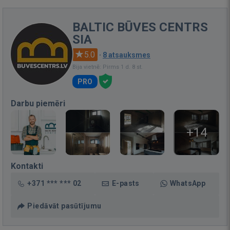
BALTIC BŪVES CENTRS
SIA
5.0
·
8 atsauksmes
Bija vietnē: Pirms 1 d. 8 st.
PRO
Darbu piemēri
+14
Kontakti
+371 *** *** 02
E-pasts
WhatsApp
Piedāvāt pasūtījumu