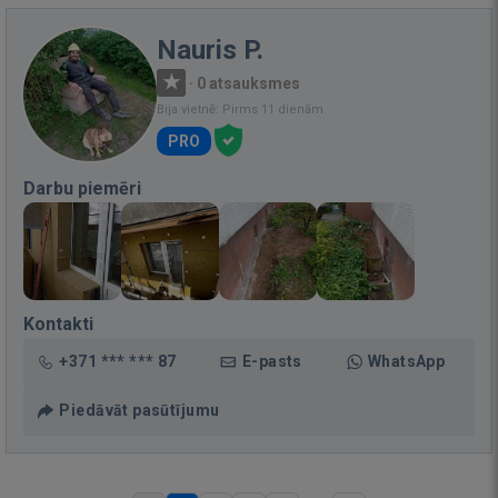
Nauris P.
·
0 atsauksmes
Bija vietnē: Pirms 11 dienām
PRO
Darbu piemēri
Kontakti
+371 *** *** 87
E-pasts
WhatsApp
Piedāvāt pasūtījumu