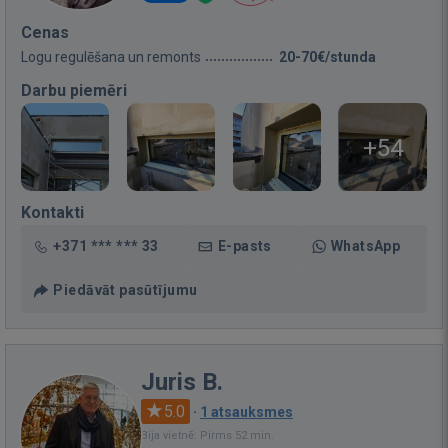
Cenas
Logu regulēšana un remonts
20-70€/stunda
Darbu piemēri
+54
Kontakti
+371 *** *** 33
E-pasts
WhatsApp
Piedāvāt pasūtījumu
Juris B.
5.0
·
1 atsauksmes
Bija vietnē: Pirms 52 min.