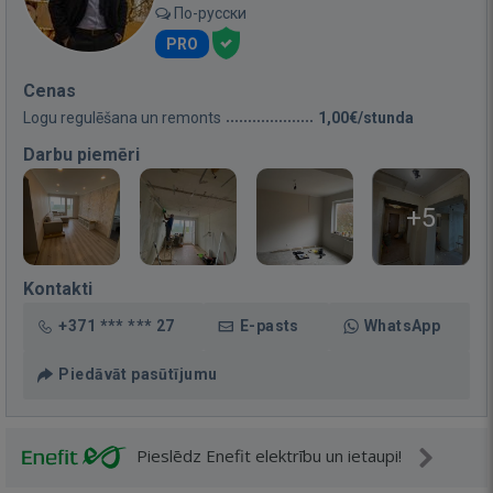
По-русски
PRO
Cenas
Logu regulēšana un remonts
1,00€/stunda
Darbu piemēri
+5
Kontakti
+371 *** *** 27
E-pasts
WhatsApp
Piedāvāt pasūtījumu
Pieslēdz Enefit elektrību un ietaupi!