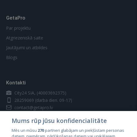
GetaPro
Par projektu
Atgriezeniskā saite
Jautājumi un atbildes
Blogs
Kontakti
City24 SIA, (40003692375)
28259069
(darba dien. 09-17)
contact@getapro.lv
Mums rūp jūsu konfidencialitāte
Mēs un mūsu
270
partneri glabājam un piekļūstam personas
datiem, piemēram, pārlūkošanas datiem vai unikālajiem