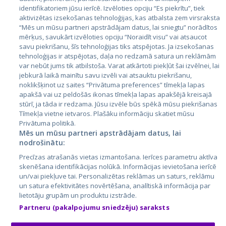
identifikatoriem jūsu ierīcē. Izvēloties opciju “Es piekrītu”, tiek
Valstis
aktivizētas izsekošanas tehnoloģijas, kas atbalsta zem virsraksta
Igaunija
“Mēs un mūsu partneri apstrādājam datus, lai sniegtu” norādītos
mērķus, savukārt izvēloties opciju “Noraidīt visu” vai atsaucot
Latvija
savu piekrišanu, šīs tehnoloģijas tiks atspējotas. Ja izsekošanas
tehnoloģijas ir atspējotas, daļa no redzamā satura un reklāmām
Lietuva
var nebūt jums tik atbilstoša. Varat atkārtoti piekļūt šai izvēlnei, lai
jebkurā laikā mainītu savu izvēli vai atsauktu piekrišanu,
noklikšķinot uz saites “Privātuma preferences” tīmekļa lapas
apakšā vai uz peldošās ikonas tīmekļa lapas apakšējā kreisajā
stūrī, ja tāda ir redzama. Jūsu izvēle būs spēkā mūsu piekrišanas
Tīmekļa vietne ietvaros. Plašāku informāciju skatiet mūsu
Privātuma politikā.
Mēs un mūsu partneri apstrādājam datus, lai
nodrošinātu:
City24.lv
CVbankas.lt
Precīzas atrašanās vietas izmantošana. Ierīces parametru aktīva
City24.ee
Kainos.lt
skenēšana identifikācijas nolūkā. Informācijas ievietošana ierīcē
un/vai piekļuve tai. Personalizētas reklāmas un saturs, reklāmu
GetaPro.lv
Paslaugos.lt
un satura efektivitātes novērtēšana, analītiskā informācija par
GetaPro.ee
auto24.ee
lietotāju grupām un produktu izstrāde.
Skelbiu.lt
KV.ee
Partneru (pakalpojumu sniedzēju) saraksts
Autoplius.lt
Osta.ee
Aruodas.lt
KuldneBörs.ee