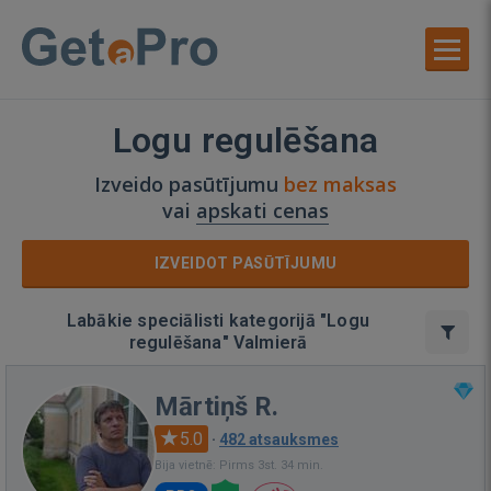
Logu regulēšana
Izveido pasūtījumu
bez maksas
vai
apskati cenas
IZVEIDOT PASŪTĪJUMU
Labākie speciālisti kategorijā "Logu
regulēšana" Valmierā
Mārtiņš R.
5.0
·
482 atsauksmes
Bija vietnē: Pirms 3st. 34 min.