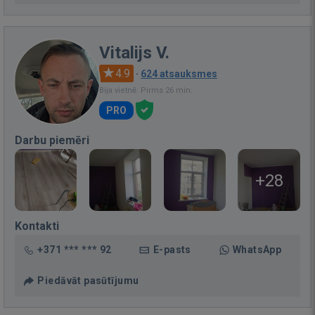
Vitalijs V.
4.9
·
624 atsauksmes
Bija vietnē: Pirms 26 min.
PRO
Darbu piemēri
+28
Kontakti
+371 *** *** 92
E-pasts
WhatsApp
Piedāvāt pasūtījumu