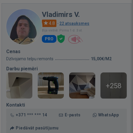
Vladimirs V.
4.8
·
22 atsauksmes
Bija vietnē: Pirms 1 d. 3 st.
PRO
Cenas
Dzīvojamo telpu remonts
15,00€/M2
Darbu piemēri
+258
Kontakti
+371 *** *** 14
E-pasts
WhatsApp
Piedāvāt pasūtījumu