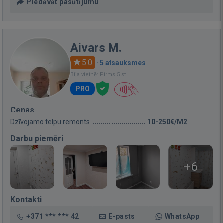
Piedāvāt pasūtījumu
Aivars M.
5.0
·
5 atsauksmes
Bija vietnē: Pirms 5 st.
PRO
Cenas
Dzīvojamo telpu remonts
10-250€/M2
Darbu piemēri
+6
Kontakti
+371 *** *** 42
E-pasts
WhatsApp