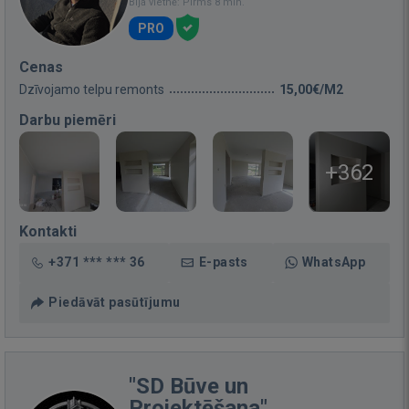
Bija vietnē: Pirms 8 min.
PRO
Cenas
Dzīvojamo telpu remonts
15,00€/M2
Darbu piemēri
+362
Kontakti
+371 *** *** 36
E-pasts
WhatsApp
Piedāvāt pasūtījumu
"SD Būve un
Projektēšana"