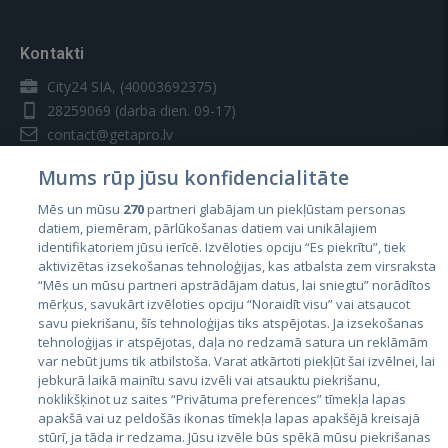
Kontakti
City24 SIA, (40003692375)
28259069
(darba dien. 09-17)
contact@getapro.lv
Mums rūp jūsu konfidencialitāte
Mēs un mūsu
270
partneri glabājam un piekļūstam personas
datiem, piemēram, pārlūkošanas datiem vai unikālajiem
identifikatoriem jūsu ierīcē. Izvēloties opciju “Es piekrītu”, tiek
Valstis
aktivizētas izsekošanas tehnoloģijas, kas atbalsta zem virsraksta
Igaunija
“Mēs un mūsu partneri apstrādājam datus, lai sniegtu” norādītos
mērķus, savukārt izvēloties opciju “Noraidīt visu” vai atsaucot
Latvija
savu piekrišanu, šīs tehnoloģijas tiks atspējotas. Ja izsekošanas
tehnoloģijas ir atspējotas, daļa no redzamā satura un reklāmām
Lietuva
var nebūt jums tik atbilstoša. Varat atkārtoti piekļūt šai izvēlnei, lai
jebkurā laikā mainītu savu izvēli vai atsauktu piekrišanu,
noklikšķinot uz saites “Privātuma preferences” tīmekļa lapas
apakšā vai uz peldošās ikonas tīmekļa lapas apakšējā kreisajā
stūrī, ja tāda ir redzama. Jūsu izvēle būs spēkā mūsu piekrišanas