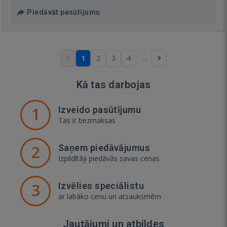
Piedāvāt pasūtījumu
...
1
2
3
4
Kā tas darbojas
1
Izveido pasūtījumu
Tas ir bezmaksas
2
Saņem piedāvājumus
Izpildītāji piedāvās savas cenas
3
Izvēlies speciālistu
ar labāko cenu un atsauksmēm
Jautājumi un atbildes