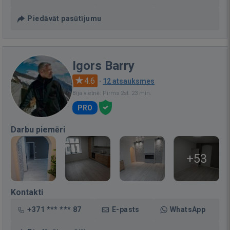
Piedāvāt pasūtījumu
Igors Barry
4.6
·
12 atsauksmes
Bija vietnē: Pirms 2st. 23 min.
PRO
Darbu piemēri
+53
Kontakti
+371 *** *** 87
E-pasts
WhatsApp