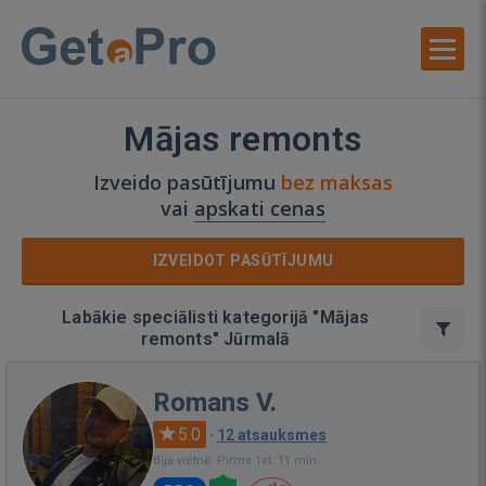
Mājas remonts
Izveido pasūtījumu
bez maksas
vai
apskati cenas
IZVEIDOT PASŪTĪJUMU
Labākie speciālisti kategorijā "Mājas
remonts" Jūrmalā
Romans V.
5.0
·
12 atsauksmes
Bija vietnē: Pirms 1st. 11 min.