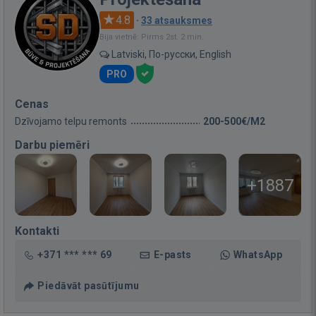
4.8
·
33 atsauksmes
Bija vietnē: Pirms 2st. 2 min.
Latviski, По-русски, English
PRO
Cenas
Dzīvojamo telpu remonts
200-500€/M2
Darbu piemēri
+1887
Kontakti
+371 *** *** 69
E-pasts
WhatsApp
Piedāvāt pasūtījumu