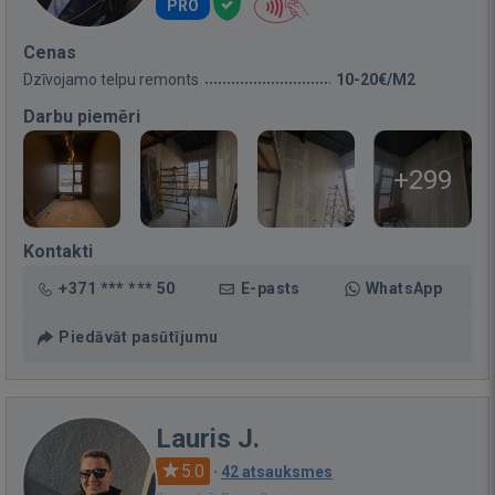
PRO
Cenas
Dzīvojamo telpu remonts
10-20€/M2
Darbu piemēri
+299
Kontakti
+371 *** *** 50
E-pasts
WhatsApp
Piedāvāt pasūtījumu
Lauris J.
5.0
·
42 atsauksmes