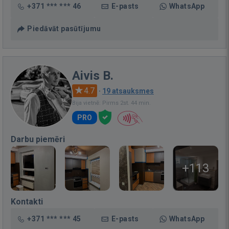
+371 *** *** 46
E-pasts
WhatsApp
Piedāvāt pasūtījumu
Aivis B.
4.7
·
19 atsauksmes
Bija vietnē: Pirms 2st. 44 min.
PRO
Darbu piemēri
+113
Kontakti
+371 *** *** 45
E-pasts
WhatsApp