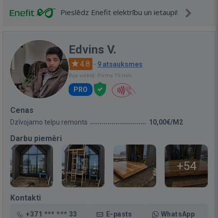
Pieslēdz Enefit elektrību un ietaupi!
Edvins V.
4.8
·
9 atsauksmes
Bija vietnē: Pirms 19 min.
PRO
Cenas
Dzīvojamo telpu remonts
10,00€/M2
Darbu piemēri
+54
Kontakti
+371 *** *** 33
E-pasts
WhatsApp