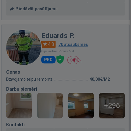
Piedāvāt pasūtījumu
Eduards P.
4.8
·
70 atsauksmes
Bija vietnē: Pirms 6 st.
PRO
Cenas
Dzīvojamo telpu remonts
40,00€/M2
Darbu piemēri
+296
Kontakti