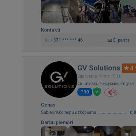
Kontakti
+371 *** *** 46
E-pasts
GV Solutions
4.
Bija vietnē: Pirms 10 st.
Latviski, По-русски, English
PRO
Cenas
Sabiedrisko telpu uzkopšana
10,
Darbu piemēri