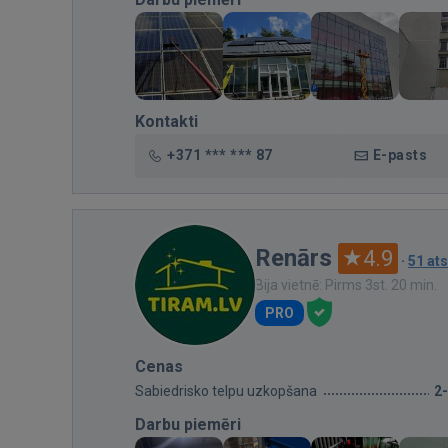
Kontakti
+371 *** *** 87
E-pasts
Renārs
4.9
·
51 at
Bija vietnē: Pirms 3st. 20 min.
PRO
Cenas
Sabiedrisko telpu uzkopšana
2
Darbu piemēri