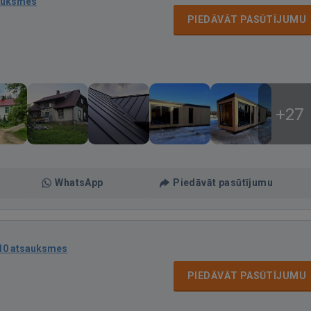
auksmes
PIEDĀVĀT PASŪTĪJUMU
+27
WhatsApp
Piedāvāt pasūtījumu
10 atsauksmes
PIEDĀVĀT PASŪTĪJUMU