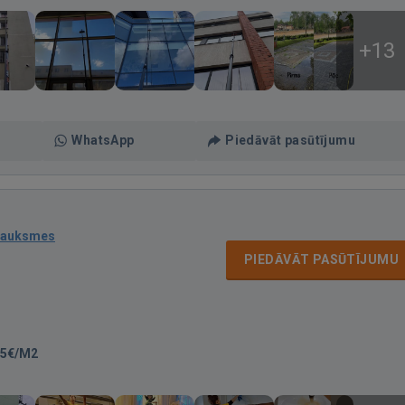
+13
WhatsApp
Piedāvāt pasūtījumu
sauksmes
PIEDĀVĀT PASŪTĪJUMU
-5€/M2