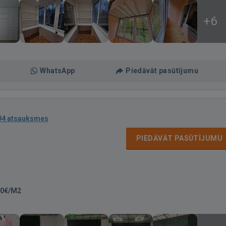
+6
WhatsApp
Piedāvāt pasūtījumu
94 atsauksmes
PIEDĀVĀT PASŪTĪJUMU
50€/M2