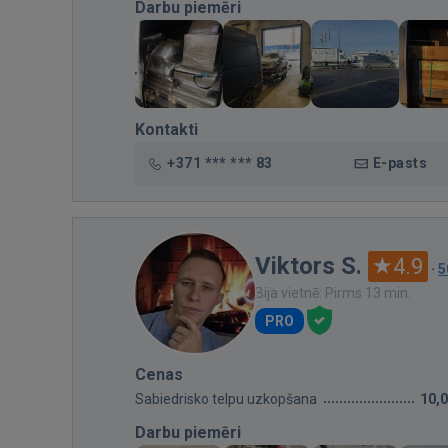
Darbu piemēri
Kontakti
+371 *** *** 83
E-pasts
Viktors S.
4.9
·
5
Bija vietnē: Pirms 13 min.
PRO
Cenas
Sabiedrisko telpu uzkopšana
10,
Darbu piemēri