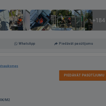
+184
WhatsApp
Piedāvāt pasūtījumu
atsauksmes
PIEDĀVĀT PASŪTĪJUMU
00€/M2