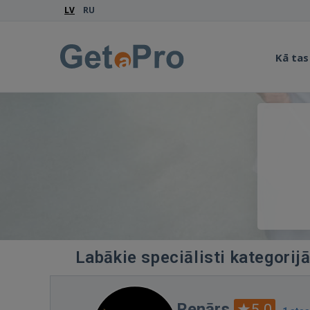
LV
RU
Kā tas
Labākie speciālisti kategorij
Renārs
5.0