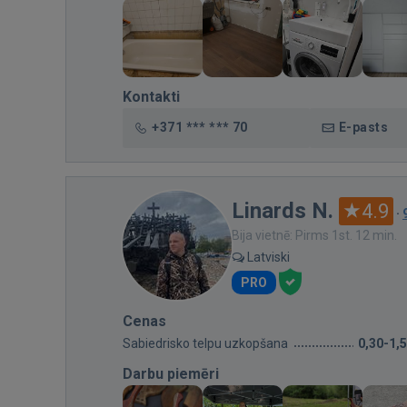
Kontakti
+371 *** *** 70
E-pasts
Linards N.
4.9
·
Bija vietnē: Pirms 1st. 12 min.
Latviski
PRO
Cenas
Sabiedrisko telpu uzkopšana
0,30-1,
Darbu piemēri