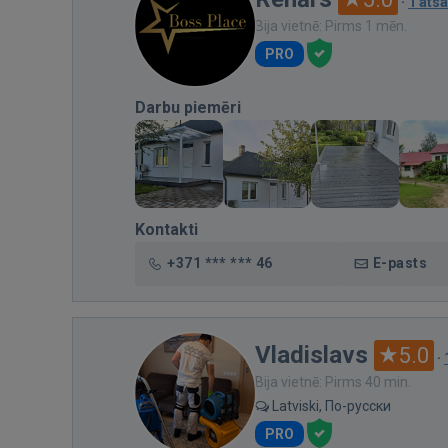
·
1 ats
Bija vietnē: Pirms 1 mēn.
PRO
Darbu piemēri
Kontakti
+371 *** *** 46
E-pasts
Vladislavs
5.0
·
Bija vietnē: Pirms 40 min.
Latviski, По-русски
PRO