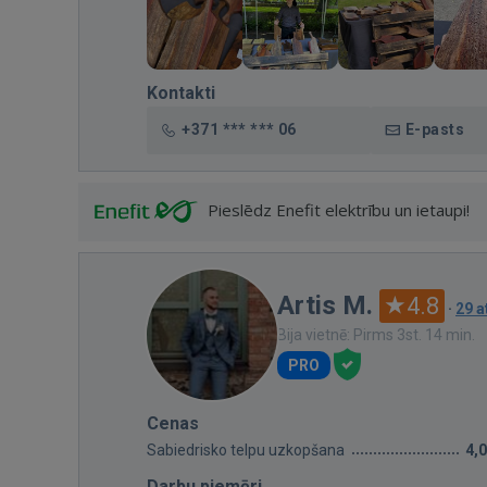
Kontakti
+371 *** *** 06
E-pasts
Pieslēdz Enefit elektrību un ietaupi!
Artis M.
4.8
·
29 
Bija vietnē: Pirms 3st. 14 min.
PRO
Cenas
Sabiedrisko telpu uzkopšana
4,
Darbu piemēri