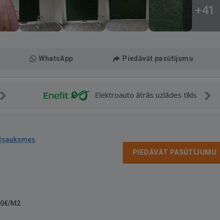
+41
WhatsApp
Piedāvāt pasūtījumu
Elektroauto ātrās uzlādes tīkls
atsauksmes
PIEDĀVĀT PASŪTĪJUMU
00€/M2