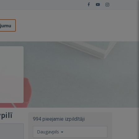
ījumu
pilī
994 pieejamie izpildītāji
Daugavpils