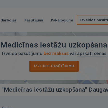
Izveidot pasūt
 darbojas
Pasūtījumi
Pakalpojumi
Medicīnas iestāžu uzkopšana
Izveido pasūtījumu
bez maksas
vai
apskati cenas
IZVEIDOT PASŪTĪJUMU
ā "Medicīnas iestāžu uzkopšana" Daugav