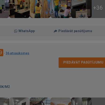
+36
WhatsApp
Piedāvāt pasūtījumu
9
·
36 atsauksmes
PIEDĀVĀT PASŪTĪJUMU
00€/M2