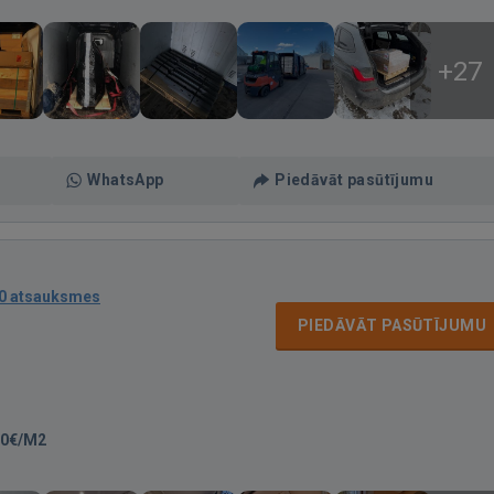
+27
WhatsApp
Piedāvāt pasūtījumu
0 atsauksmes
PIEDĀVĀT PASŪTĪJUMU
00€/M2