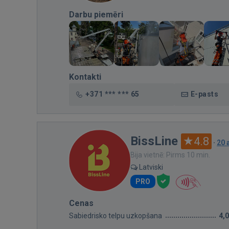
Darbu piemēri
Kontakti
+371 *** *** 65
E-pasts
BissLine
4.8
·
20 
Bija vietnē: Pirms 10 min.
Latviski
PRO
Cenas
Sabiedrisko telpu uzkopšana
4,