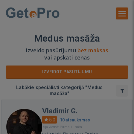
Medus masāža
Izveido pasūtījumu
bez maksas
vai
apskati cenas
IZVEIDOT PASŪTĪJUMU
Labākie speciālisti kategorijā "Medus
masāža"
Vladimir G.
5.0
·
10 atsauksmes
Bija vietnē: Pirms 11 mēn.