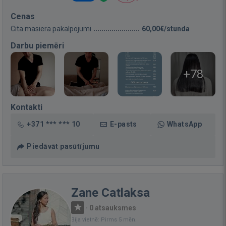
Cenas
Cita masiera pakalpojumi
60,00€/stunda
Darbu piemēri
+78
Kontakti
+371 *** *** 10
E-pasts
WhatsApp
Piedāvāt pasūtījumu
Zane Catlaksa
·
0 atsauksmes
Bija vietnē: Pirms 5 mēn.