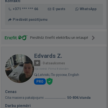
Kontakti
+371 *** *** 66
E-pasts
WhatsApp
Piedāvāt pasūtījumu
Pieslēdz Enefit elektrību un ietaupi!
Edvards Z.
·
0 atsauksmes
Bija vietnē: Pirms 8 dienām
Latviski, По-русски, English
PRO
Cenas
Cita masiera pakalpojumi
50-80€/stunda
Darbu piemēri