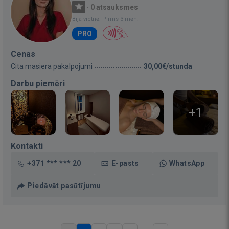
·
0 atsauksmes
Bija vietnē: Pirms 3 mēn.
PRO
Cenas
Cita masiera pakalpojumi
30,00€/stunda
Darbu piemēri
+1
Kontakti
+371 *** *** 20
E-pasts
WhatsApp
Piedāvāt pasūtījumu