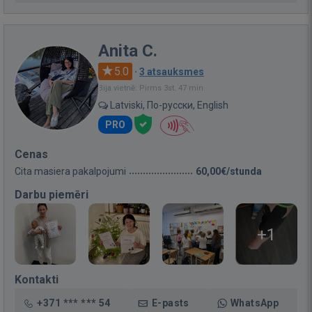
Anita C.
5.0
·
3 atsauksmes
Bija vietnē: Pirms 3st. 47 min.
Latviski, По-русски, English
PRO
Cenas
Cita masiera pakalpojumi
60,00€/stunda
Darbu piemēri
+1
Kontakti
+371 *** *** 54
E-pasts
WhatsApp