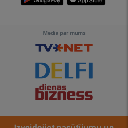
Media par mums
Izveidojiet pasūtījumu un