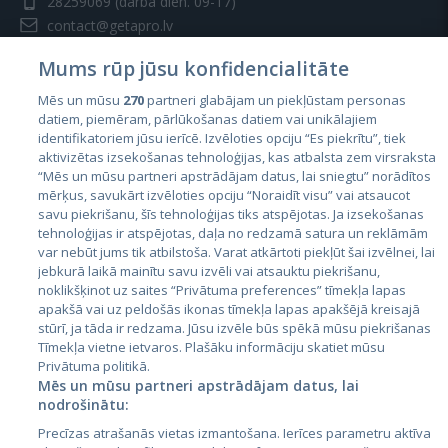
28259069
(darba dien. 09-17)
contact@getapro.lv
Mums rūp jūsu konfidencialitāte
Mēs un mūsu
270
partneri glabājam un piekļūstam personas
datiem, piemēram, pārlūkošanas datiem vai unikālajiem
identifikatoriem jūsu ierīcē. Izvēloties opciju “Es piekrītu”, tiek
Valstis
aktivizētas izsekošanas tehnoloģijas, kas atbalsta zem virsraksta
Igaunija
“Mēs un mūsu partneri apstrādājam datus, lai sniegtu” norādītos
mērķus, savukārt izvēloties opciju “Noraidīt visu” vai atsaucot
Latvija
savu piekrišanu, šīs tehnoloģijas tiks atspējotas. Ja izsekošanas
tehnoloģijas ir atspējotas, daļa no redzamā satura un reklāmām
Lietuva
var nebūt jums tik atbilstoša. Varat atkārtoti piekļūt šai izvēlnei, lai
jebkurā laikā mainītu savu izvēli vai atsauktu piekrišanu,
noklikšķinot uz saites “Privātuma preferences” tīmekļa lapas
apakšā vai uz peldošās ikonas tīmekļa lapas apakšējā kreisajā
stūrī, ja tāda ir redzama. Jūsu izvēle būs spēkā mūsu piekrišanas
Tīmekļa vietne ietvaros. Plašāku informāciju skatiet mūsu
Privātuma politikā.
Mēs un mūsu partneri apstrādājam datus, lai
nodrošinātu:
City24.lv
CVbankas.lt
Precīzas atrašanās vietas izmantošana. Ierīces parametru aktīva