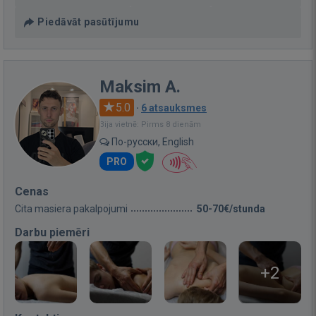
Piedāvāt pasūtījumu
Maksim A.
5.0
·
6 atsauksmes
Bija vietnē: Pirms 8 dienām
По-русски, English
PRO
Cenas
Cita masiera pakalpojumi
50-70€/stunda
Darbu piemēri
+2