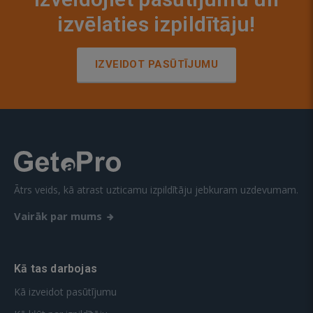
izvēlaties izpildītāju!
IZVEIDOT PASŪTĪJUMU
Ātrs veids, kā atrast uzticamu izpildītāju jebkuram uzdevumam.
Vairāk par mums
Kā tas darbojas
Kā izveidot pasūtījumu