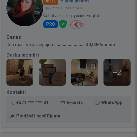
5.0
·
5 atsauksmes
Bija vietnē: Pirms 2 mēn.
Latviski, По-русски, English
PRO
Cenas
Cita masiera pakalpojumi
40,00€/stunda
Darbu piemēri
+2
Kontakti
+371 *** *** 81
E-pasts
WhatsApp
Piedāvāt pasūtījumu