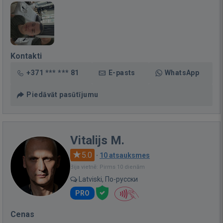
Kontakti
+371 *** *** 81
E-pasts
WhatsApp
Piedāvāt pasūtījumu
Vitalijs M.
5.0
·
10 atsauksmes
Bija vietnē: Pirms 10 dienām
Latviski, По-русски
PRO
Cenas