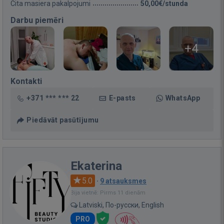
Cita masiera pakalpojumi
50,00€/stunda
Darbu piemēri
+4
Kontakti
+371 *** *** 22
E-pasts
WhatsApp
Piedāvāt pasūtījumu
Ekaterina
5.0
·
9 atsauksmes
Bija vietnē: Pirms 11 dienām
Latviski, По-русски, English
PRO