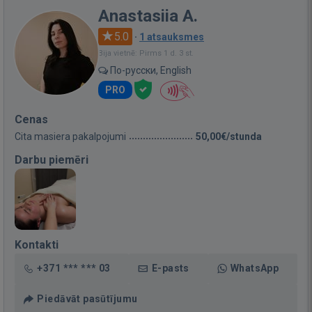
Anastasiia A.
5.0
·
1 atsauksmes
Bija vietnē: Pirms 1 d. 3 st.
По-русски, English
PRO
Cenas
Cita masiera pakalpojumi
50,00€/stunda
Darbu piemēri
Kontakti
+371 *** *** 03
E-pasts
WhatsApp
Piedāvāt pasūtījumu