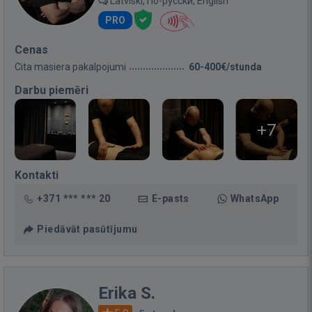
Latviski, По-русски, English
PRO
Cenas
Cita masiera pakalpojumi
60-400€/stunda
Darbu piemēri
+7
Kontakti
+371 *** *** 20
E-pasts
WhatsApp
Piedāvāt pasūtījumu
Erika S.