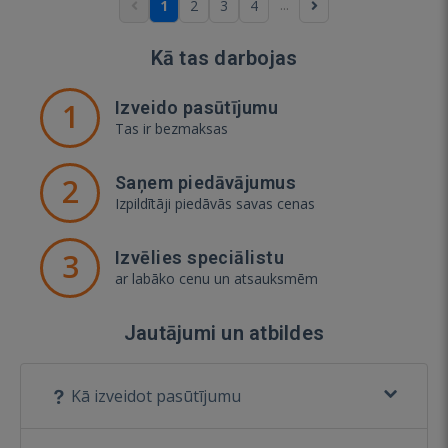
...
1
2
3
4
Kā tas darbojas
1
Izveido pasūtījumu
Tas ir bezmaksas
2
Saņem piedāvājumus
Izpildītāji piedāvās savas cenas
3
Izvēlies speciālistu
ar labāko cenu un atsauksmēm
Jautājumi un atbildes
Kā izveidot pasūtījumu