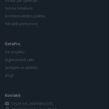
Kā kļūt par izpildītāju
Servisa noteikumi
Konfidencialitātes politika
Pārvaldīt preferences
GetaPro
Par projektu
Atgriezeniskā saite
Jautājumi un atbildes
Blogs
Kontakti
City24 SIA, (40003692375)