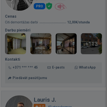
PRO
Cenas
Citi demontāžas darbi
12,00€/stunda
Darbu piemēri
+113
Kontakti
+371 *** *** 45
E-pasts
WhatsApp
Piedāvāt pasūtījumu
Lauris J.
5.0