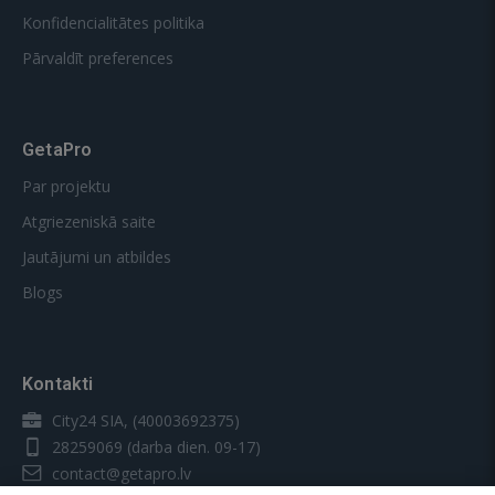
Konfidencialitātes politika
Pārvaldīt preferences
GetaPro
Par projektu
Atgriezeniskā saite
Jautājumi un atbildes
Blogs
Kontakti
City24 SIA, (40003692375)
28259069
(darba dien. 09-17)
contact@getapro.lv