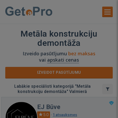
Metāla konstrukciju
demontāža
Izveido pasūtījumu
bez maksas
vai
apskati cenas
IZVEIDOT PASŪTĪJUMU
Labākie speciālisti kategorijā "Metāla
konstrukciju demontāža" Valmierā
EJ Būve
5.0
·
1 atsauksmes