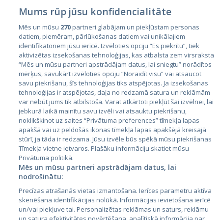
Mums rūp jūsu konfidencialitāte
Mēs un mūsu
270
partneri glabājam un piekļūstam personas
datiem, piemēram, pārlūkošanas datiem vai unikālajiem
identifikatoriem jūsu ierīcē. Izvēloties opciju “Es piekrītu”, tiek
Valstis
aktivizētas izsekošanas tehnoloģijas, kas atbalsta zem virsraksta
Igaunija
“Mēs un mūsu partneri apstrādājam datus, lai sniegtu” norādītos
mērķus, savukārt izvēloties opciju “Noraidīt visu” vai atsaucot
Latvija
savu piekrišanu, šīs tehnoloģijas tiks atspējotas. Ja izsekošanas
tehnoloģijas ir atspējotas, daļa no redzamā satura un reklāmām
Lietuva
var nebūt jums tik atbilstoša. Varat atkārtoti piekļūt šai izvēlnei, lai
jebkurā laikā mainītu savu izvēli vai atsauktu piekrišanu,
noklikšķinot uz saites “Privātuma preferences” tīmekļa lapas
apakšā vai uz peldošās ikonas tīmekļa lapas apakšējā kreisajā
stūrī, ja tāda ir redzama. Jūsu izvēle būs spēkā mūsu piekrišanas
Tīmekļa vietne ietvaros. Plašāku informāciju skatiet mūsu
Privātuma politikā.
Mēs un mūsu partneri apstrādājam datus, lai
nodrošinātu:
City24.lv
CVbankas.lt
Precīzas atrašanās vietas izmantošana. Ierīces parametru aktīva
City24.ee
Kainos.lt
skenēšana identifikācijas nolūkā. Informācijas ievietošana ierīcē
un/vai piekļuve tai. Personalizētas reklāmas un saturs, reklāmu
GetaPro.lv
Paslaugos.lt
un satura efektivitātes novērtēšana, analītiskā informācija par