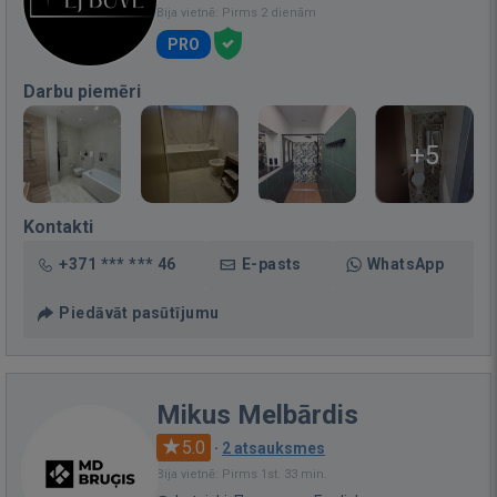
Bija vietnē: Pirms 2 dienām
PRO
Darbu piemēri
+5
Kontakti
+371 *** *** 46
E-pasts
WhatsApp
Piedāvāt pasūtījumu
Mikus Melbārdis
5.0
·
2 atsauksmes
Bija vietnē: Pirms 1st. 33 min.