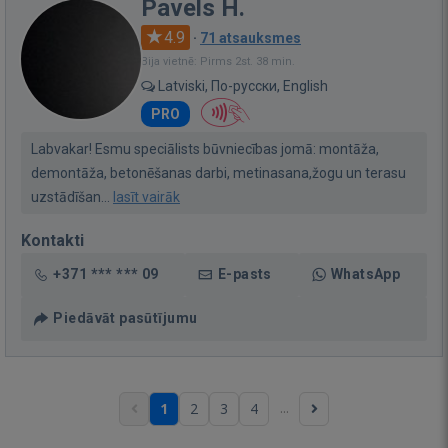
Pavels H.
4.9
·
71 atsauksmes
Bija vietnē: Pirms 2st. 38 min.
Latviski, По-русски, English
PRO
Labvakar! Esmu speciālists būvniecības jomā: montāža,
demontāža, betonēšanas darbi, metinasana,žogu un terasu
uzstādīšan...
lasīt vairāk
Kontakti
+371 *** *** 09
E-pasts
WhatsApp
Piedāvāt pasūtījumu
...
1
2
3
4