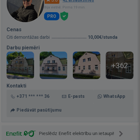
·
42 atsauksmes
Bija vietnē: Pirms 19 min.
PRO
Cenas
Citi demontāžas darbi
10,00€/stunda
Darbu piemēri
+362
Kontakti
+371 *** *** 36
E-pasts
WhatsApp
Piedāvāt pasūtījumu
Pieslēdz Enefit elektrību un ietaupi!