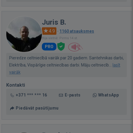
Juris B.
4.9
·
1160 atsauksmes
Bija vietnē: Pirms 14 st.
PRO
Pieredze celtniecībā vairāk par 20 gadiem. Santehnikas darbi,
Elektrība, Vispārīgie celtniecības darbi. Māju celtniecīb...
lasīt
vairāk
Kontakti
+371 *** *** 16
E-pasts
WhatsApp
Piedāvāt pasūtījumu