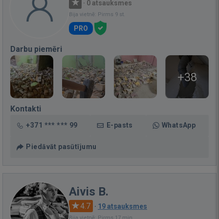
·
0 atsauksmes
Bija vietnē: Pirms 9 st.
PRO
Darbu piemēri
+38
Kontakti
+371 *** *** 99
E-pasts
WhatsApp
Piedāvāt pasūtījumu
Aivis B.
4.7
·
19 atsauksmes
Bija vietnē: Pirms 17 min.