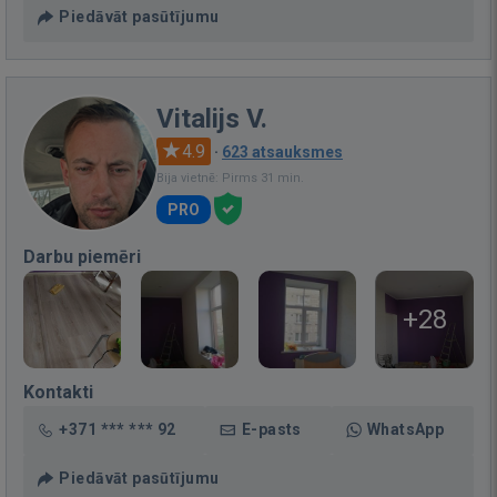
Piedāvāt pasūtījumu
Vitalijs V.
4.9
·
623 atsauksmes
Bija vietnē: Pirms 31 min.
PRO
Darbu piemēri
+28
Kontakti
+371 *** *** 92
E-pasts
WhatsApp
Piedāvāt pasūtījumu