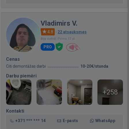
Vladimirs V.
4.8
·
22 atsauksmes
Bija vietnē: Pirms 17 st.
PRO
Cenas
Citi demontāžas darbi
10-20€/stunda
Darbu piemēri
+258
Kontakti
+371 *** *** 14
E-pasts
WhatsApp