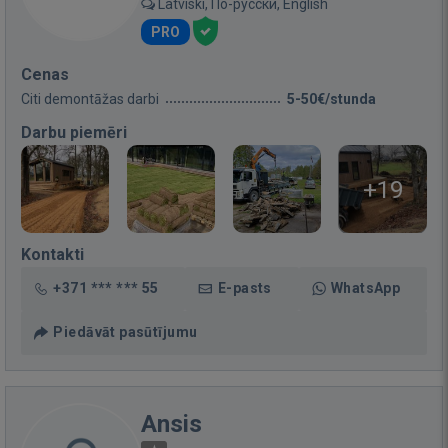
Latviski, По-русски, English
PRO
Cenas
Citi demontāžas darbi
5-50€/stunda
Darbu piemēri
+19
Kontakti
+371 *** *** 55
E-pasts
WhatsApp
Piedāvāt pasūtījumu
Ansis