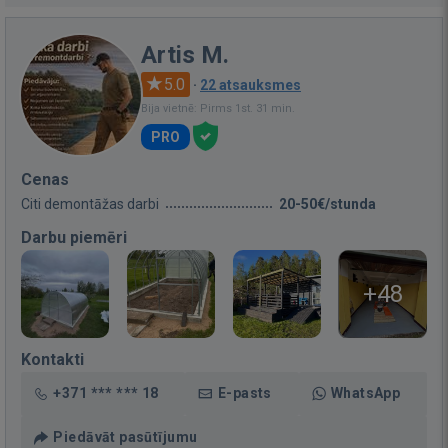
Artis M.
5.0
·
22 atsauksmes
Bija vietnē: Pirms 1st. 31 min.
PRO
Cenas
Citi demontāžas darbi
20-50€/stunda
Darbu piemēri
+48
Kontakti
+371 *** *** 18
E-pasts
WhatsApp
Piedāvāt pasūtījumu