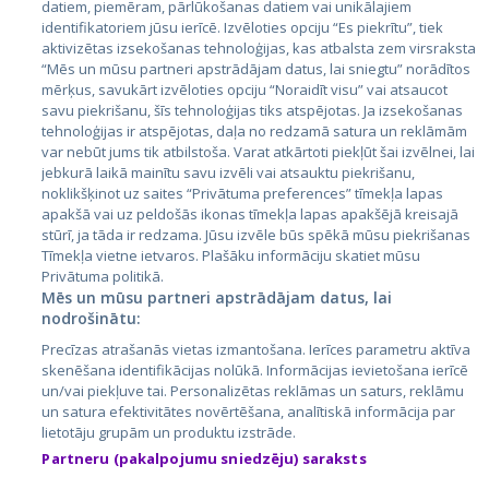
datiem, piemēram, pārlūkošanas datiem vai unikālajiem
identifikatoriem jūsu ierīcē. Izvēloties opciju “Es piekrītu”, tiek
Valstis
aktivizētas izsekošanas tehnoloģijas, kas atbalsta zem virsraksta
Igaunija
“Mēs un mūsu partneri apstrādājam datus, lai sniegtu” norādītos
mērķus, savukārt izvēloties opciju “Noraidīt visu” vai atsaucot
Latvija
savu piekrišanu, šīs tehnoloģijas tiks atspējotas. Ja izsekošanas
tehnoloģijas ir atspējotas, daļa no redzamā satura un reklāmām
Lietuva
var nebūt jums tik atbilstoša. Varat atkārtoti piekļūt šai izvēlnei, lai
jebkurā laikā mainītu savu izvēli vai atsauktu piekrišanu,
noklikšķinot uz saites “Privātuma preferences” tīmekļa lapas
apakšā vai uz peldošās ikonas tīmekļa lapas apakšējā kreisajā
stūrī, ja tāda ir redzama. Jūsu izvēle būs spēkā mūsu piekrišanas
Tīmekļa vietne ietvaros. Plašāku informāciju skatiet mūsu
Privātuma politikā.
Mēs un mūsu partneri apstrādājam datus, lai
nodrošinātu:
City24.lv
CVbankas.lt
Precīzas atrašanās vietas izmantošana. Ierīces parametru aktīva
City24.ee
Kainos.lt
skenēšana identifikācijas nolūkā. Informācijas ievietošana ierīcē
un/vai piekļuve tai. Personalizētas reklāmas un saturs, reklāmu
GetaPro.lv
Paslaugos.lt
un satura efektivitātes novērtēšana, analītiskā informācija par
GetaPro.ee
auto24.ee
lietotāju grupām un produktu izstrāde.
Skelbiu.lt
KV.ee
Partneru (pakalpojumu sniedzēju) saraksts
Autoplius.lt
Osta.ee