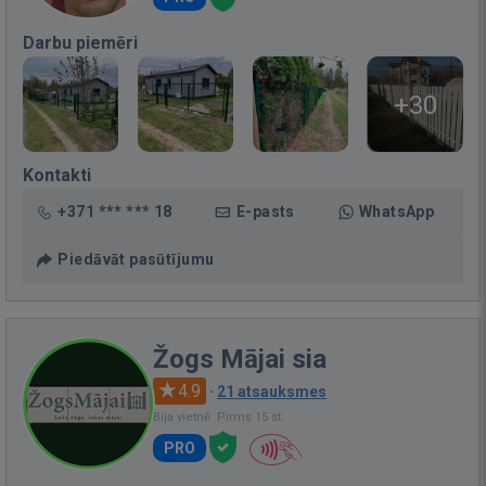
Darbu piemēri
+30
Kontakti
+371 *** *** 18
E-pasts
WhatsApp
Piedāvāt pasūtījumu
Žogs Mājai sia
4.9
·
21 atsauksmes
Bija vietnē: Pirms 15 st.
PRO