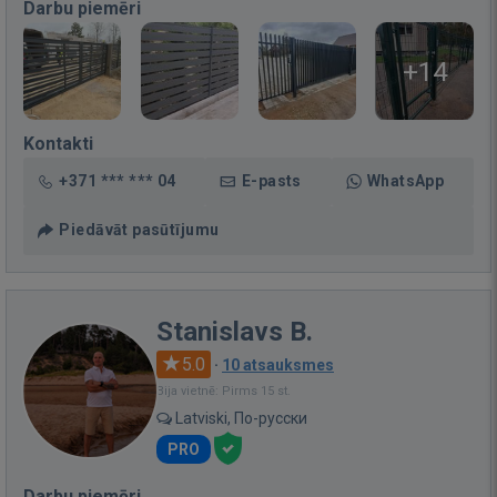
Darbu piemēri
+14
Kontakti
+371 *** *** 04
E-pasts
WhatsApp
Piedāvāt pasūtījumu
Stanislavs B.
5.0
·
10 atsauksmes
Bija vietnē: Pirms 15 st.
Latviski, По-русски
PRO
Darbu piemēri