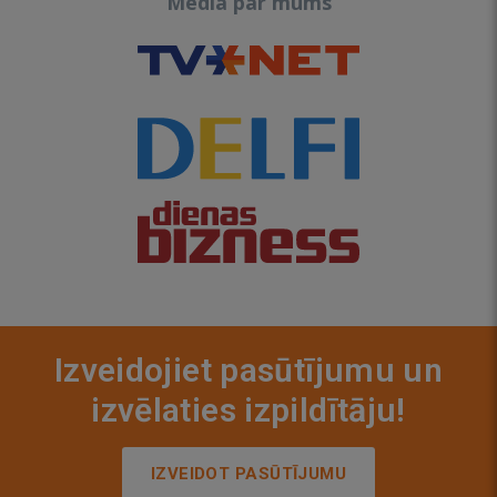
Media par mums
Izveidojiet pasūtījumu un
izvēlaties izpildītāju!
IZVEIDOT PASŪTĪJUMU