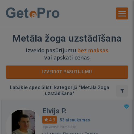
Metāla žoga uzstādīšana
Izveido pasūtījumu
bez maksas
vai
apskati cenas
IZVEIDOT PASŪTĪJUMU
Labākie speciālisti kategorijā "Metāla žoga
uzstādīšana"
Elvijs P.
4.9
·
53 atsauksmes
Bija vietnē: Pirms 5 st.