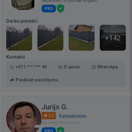
Latviski, По-русски, English
PRO
Darbu piemēri
+142
Kontakti
+371 *** *** 40
E-pasts
WhatsApp
Piedāvāt pasūtījumu
Jurijs G.
5.0
·
8 atsauksmes
Bija vietnē: Pirms 16 min.
PRO