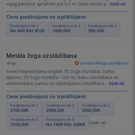
vajag pārvietot apmēram par 0,5 m. Darbi: esošo p…
Rādīt vēl
Cenu piedāvājumi no izpildītājiem:
Piedāvājums Nr.1
Piedāvājums Nr.2
Piedāvājums Nr.3
No 840 līdz 852€
1000,00€
900,00€
Metāla žoga uzstādīšana
Izveidot līdzīgu pasūtījumu
Rīga
Sveiki! Nepieciešama brigāde 3D žoga montāžai. Darbu
apjoms: 3D žoga montāža ~200 m; stabu uzstādīšana un
iebetonēšana; paneļu un stiprinājumu uzstādīšana.…
Rādīt vēl
Cenu piedāvājumi no izpildītājiem:
Piedāvājums Nr.1
Piedāvājums Nr.2
Piedāvājums Nr.3
2100,00€
2500,00€
2000,00€
Piedāvājums Nr.4
Piedāvājums Nr.5
Rādīt vēl
2100,00€
No 1800 līdz 2000€