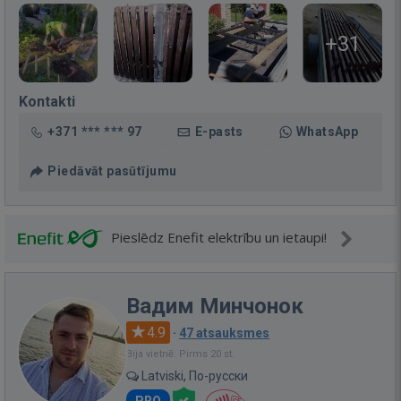
+31
Kontakti
+371 *** *** 97
E-pasts
WhatsApp
Piedāvāt pasūtījumu
Pieslēdz Enefit elektrību un ietaupi!
Вадим Минчонок
4.9
·
47 atsauksmes
Bija vietnē: Pirms 20 st.
Latviski, По-русски
PRO