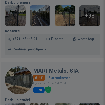
Darbu piemēri
+93
Kontakti
+371 *** *** 01
E-pasts
WhatsApp
Piedāvāt pasūtījumu
MARI Metāls, SIA
5.0
·
15 atsauksmes
Bija vietnē: Pirms 1 d. 23 st.
PRO
Darbu piemēri