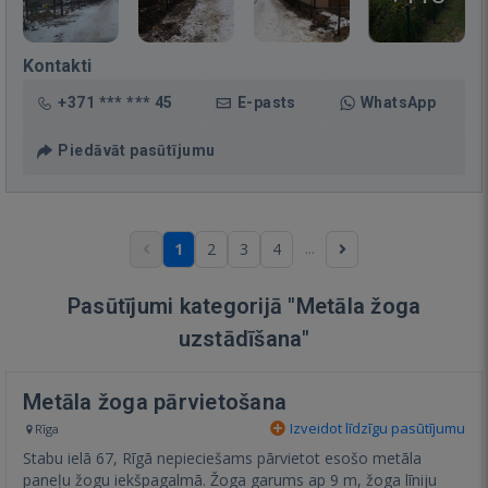
Kontakti
+371 *** *** 45
E-pasts
WhatsApp
Piedāvāt pasūtījumu
...
1
2
3
4
Pasūtījumi kategorijā "Metāla žoga
uzstādīšana"
Metāla žoga pārvietošana
Izveidot līdzīgu pasūtījumu
Rīga
Stabu ielā 67, Rīgā nepieciešams pārvietot esošo metāla
paneļu žogu iekšpagalmā. Žoga garums ap 9 m, žoga līniju