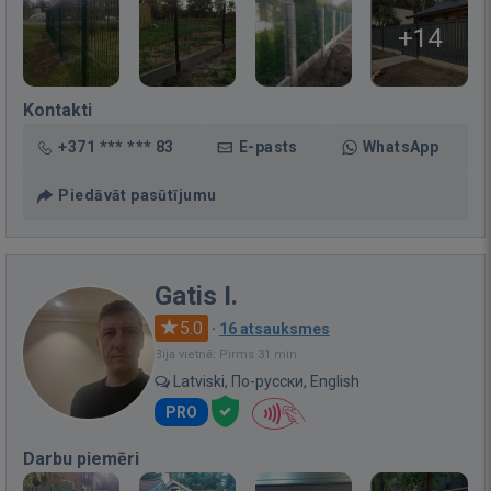
+14
Kontakti
+371 *** *** 83
E-pasts
WhatsApp
Piedāvāt pasūtījumu
Gatis I.
5.0
·
16 atsauksmes
Bija vietnē: Pirms 31 min.
Latviski, По-русски, English
PRO
Darbu piemēri