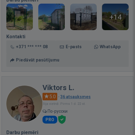
+14
Kontakti
+371 *** *** 08
E-pasts
WhatsApp
Piedāvāt pasūtījumu
Viktors L.
5.0
·
36 atsauksmes
Bija vietnē: Pirms 1 d. 22 st.
По-русски
PRO
Darbu piemēri