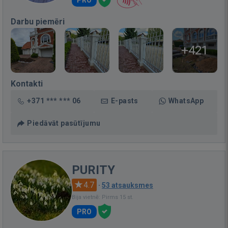
Darbu piemēri
+421
Kontakti
+371 *** *** 06
E-pasts
WhatsApp
Piedāvāt pasūtījumu
PURITY
4.7
·
53 atsauksmes
Bija vietnē: Pirms 15 st.
PRO