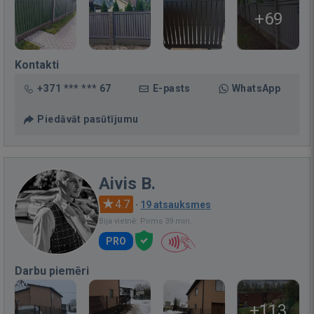
+69
Kontakti
+371 *** *** 67
E-pasts
WhatsApp
Piedāvāt pasūtījumu
Aivis B.
4.7
·
19 atsauksmes
Bija vietnē: Pirms 39 min.
PRO
Darbu piemēri
+113