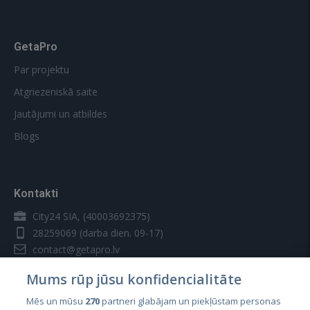
GetaPro
Par projektu
Atgriezeniskā saite
Jautājumi un atbildes
Blogs
Kontakti
City24 SIA, (40003692375)
28259069
(darba dien. 09-17)
contact@getapro.lv
Mums rūp jūsu konfidencialitāte
Mēs un mūsu
270
partneri glabājam un piekļūstam personas