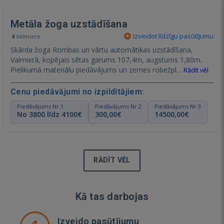
Metāla žoga uzstādīšana
Izveidot līdzīgu pasūtījumu
Valmiera
Skārda žoga Rombas un vārtu automātikas uzstādīšana,
Valmierā, kopējais sētas garums 107,4m, augstums 1,80m.
Pielikumā materiālu piedāvājums un zemes robežpl…
Rādīt vēl
Cenu piedāvājumi no izpildītājiem:
Piedāvājums Nr.1
Piedāvājums Nr.2
Piedāvājums Nr.3
No 3800 līdz 4100€
300,00€
14500,00€
RĀDĪT VĒL
Kā tas darbojas
Izveido pasūtījumu