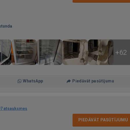
stunda
+62
WhatsApp
Piedāvāt pasūtījumu
07 atsauksmes
PIEDĀVĀT PASŪTĪJUMU