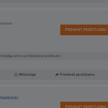
auksmes
PIEDĀVĀT PASŪTĪJUMU
trādāju ātri.Ir savi līdzekļi un piederumi.
WhatsApp
Piedāvāt pasūtījumu
atsauksmes
PIEDĀVĀT PASŪTĪJUMU