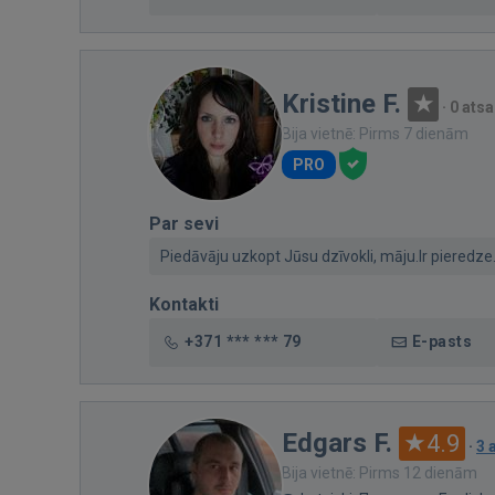
Kristine F.
·
0 ats
Bija vietnē: Pirms 7 dienām
PRO
Par sevi
Piedāvāju uzkopt Jūsu dzīvokli, māju.Ir pieredze.S
Kontakti
+371 *** *** 79
E-pasts
Edgars F.
4.9
·
3 
Bija vietnē: Pirms 12 dienām