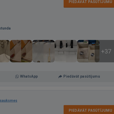
PIEDĀVĀT PASŪTĪJUMU
stunda
+37
WhatsApp
Piedāvāt pasūtījumu
tsauksmes
PIEDĀVĀT PASŪTĪJUMU