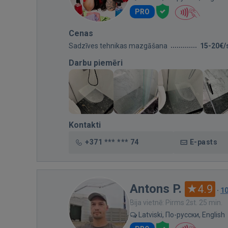
PRO
Cenas
Sadzīves tehnikas mazgāšana
15-20€/
Darbu piemēri
Kontakti
+371 *** *** 74
E-pasts
Antons P.
4.9
·
1
Bija vietnē: Pirms 2st. 25 min.
Latviski, По-русски, English