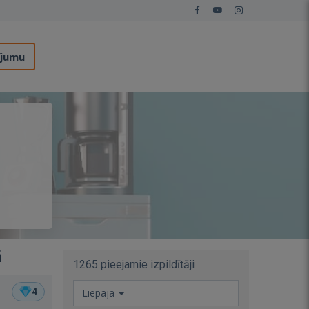
ījumu
ā
1265 pieejamie izpildītāji
4
Liepāja