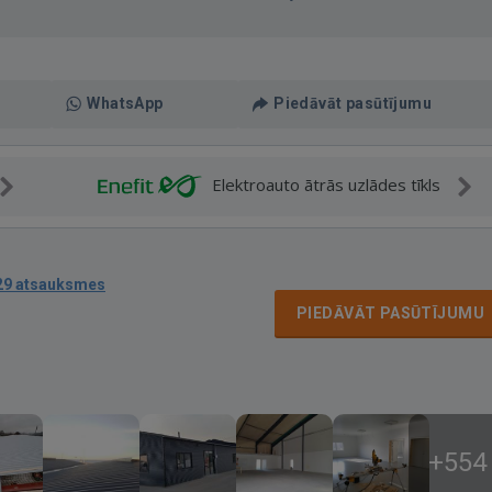
WhatsApp
Piedāvāt pasūtījumu
Elektroauto ātrās uzlādes tīkls
29 atsauksmes
PIEDĀVĀT PASŪTĪJUMU
+554