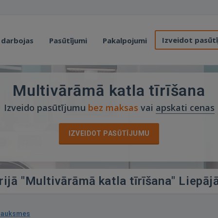
Izveidot pasūt
 darbojas
Pasūtījumi
Pakalpojumi
Multivārāmā katla tīrīšana
Izveido pasūtījumu
bez maksas
vai
apskati cenas
IZVEIDOT PASŪTĪJUMU
rijā "Multivārāmā katla tīrīšana" Liepāj
sauksmes