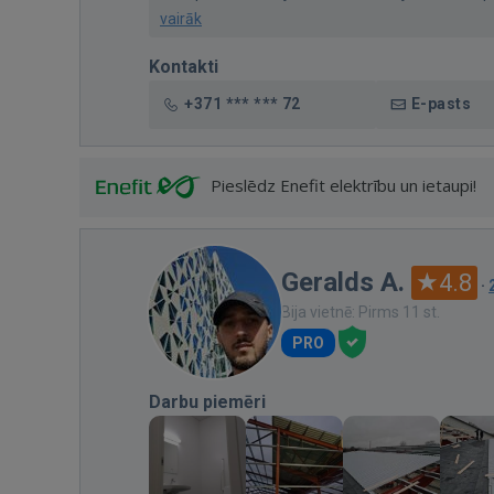
vairāk
Kontakti
+371 *** *** 72
E-pasts
Pieslēdz Enefit elektrību un ietaupi!
Geralds A.
4.8
·
Bija vietnē: Pirms 11 st.
PRO
Darbu piemēri