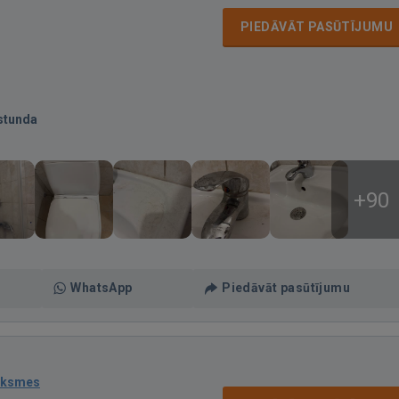
PIEDĀVĀT PASŪTĪJUMU
stunda
+90
WhatsApp
Piedāvāt pasūtījumu
uksmes