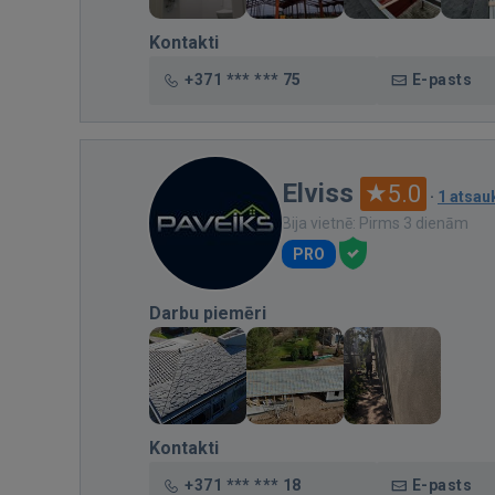
Kontakti
+371 *** *** 75
E-pasts
Elviss
5.0
·
1 atsa
Bija vietnē: Pirms 3 dienām
PRO
Darbu piemēri
Kontakti
+371 *** *** 18
E-pasts