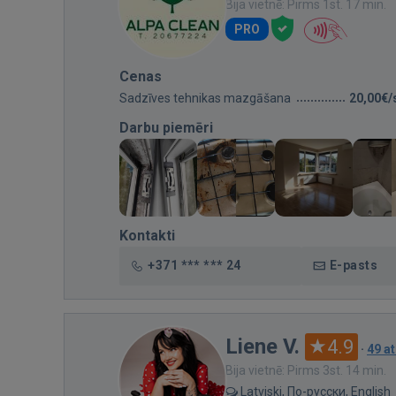
Bija vietnē: Pirms 1st. 17 min.
PRO
Cenas
Sadzīves tehnikas mazgāšana
20,00€/
Darbu piemēri
Kontakti
+371 *** *** 24
E-pasts
Liene V.
4.9
·
49 a
Bija vietnē: Pirms 3st. 14 min.
Latviski, По-русски, English