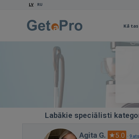
LV
RU
Kā tas
Labākie speciālisti katego
Agita G.
5.0
·
9 at