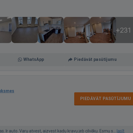
+231
WhatsApp
Piedāvāt pasūtījumu
auksmes
PIEDĀVĀT PASŪTĪJUMU
s. Ir auto. Varu atvest, aizvest kadu kravu jeb cilvēku. Esmu s...
lasīt