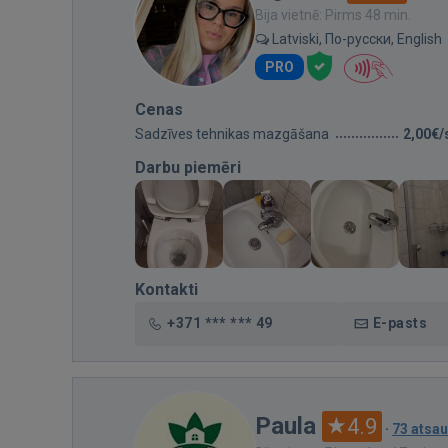
Bija vietnē: Pirms 48 min.
Latviski, По-русски, English
PRO
Cenas
Sadzīves tehnikas mazgāšana
2,00€/
Darbu piemēri
Kontakti
+371 *** *** 49
E-pasts
Paula
4.9
·
73 atsa