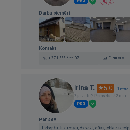
PRO
Darbu piemēri
Kontakti
+371 *** *** 07
E-pasts
Irina T.
5.0
·
1 ats
Bija vietnē: Pirms 4st. 52 min.
PRO
Par sevi
Uzkopšu Jūsu māju, dzīvokli, ofisu, jebkuras telpa