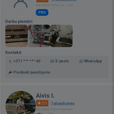
Bija vietnē: Pirms 1st. 1 min.
PRO
Darbu piemēri
Kontakti
+371 *** *** 60
E-pasts
WhatsApp
Piedāvāt pasūtījumu
Aivis I.
5.0
·
7 atsauksmes
Bija vietnē: Pirms 8 dienām