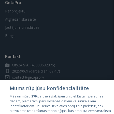
GetaPro
Par projektu
Atgriezeniskā saite
Jautājumi un atbildes
Blogs
Kontakti
City24 SIA, (40003692375)
28259069
(darba dien. 09-17)
contact@getapro.lv
Mums rūp jūsu konfidencialitāte
Mēs un mūsu
270
partneri glabājam un piekļūstam personas
datiem, piemēram, pārlūkošanas datiem vai unikālajiem
identifikatoriem jūsu ierīcē. Izvēloties opciju “Es piekrītu”, tiek
Valstis
aktivizētas izsekošanas tehnoloģijas, kas atbalsta zem virsraksta