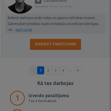
·
0 atsauksmes
Bija vietnē: Pirms 1 g., 5 mēn.
Ikdienā darbojos audio video un gaismu tehnikas nozarē.
Galvenokārt piedalos audio instalāciju izveidē (privātmājas,
res...
lasīt vairāk
IZVEIDOT PASŪTĪJUMU
...
1
2
3
4
Kā tas darbojas
1
Izveido pasūtījumu
Tas ir bezmaksas