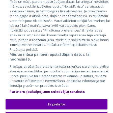
Igaunija
“Mēs un mūsu partneri apstrādājam datus, lai sniegtu” norādītos
mērķus, savukārt izvēloties opciju “Noraidīt visu” vai atsaucot
Latvija
savu piekrišanu, šīs tehnoloģijas tiks atspējotas. Ja izsekošanas
tehnoloģijas ir atspējotas, daļa no redzamā satura un reklāmām
Lietuva
var nebūt jums tik atbilstoša. Varat atkārtoti piekļūt šai izvēlnei, lai
jebkurā laikā mainītu savu izvēli vai atsauktu piekrišanu,
noklikšķinot uz saites “Privātuma preferences” tīmekļa lapas
apakšā vai uz peldošās ikonas tīmekļa lapas apakšējā kreisajā
stūrī, ja tāda ir redzama. Jūsu izvēle būs spēkā mūsu piekrišanas
Tīmekļa vietne ietvaros. Plašāku informāciju skatiet mūsu
Privātuma politikā.
Mēs un mūsu partneri apstrādājam datus, lai
nodrošinātu:
City24.lv
CVbankas.lt
Precīzas atrašanās vietas izmantošana. Ierīces parametru aktīva
City24.ee
Kainos.lt
skenēšana identifikācijas nolūkā. Informācijas ievietošana ierīcē
un/vai piekļuve tai. Personalizētas reklāmas un saturs, reklāmu
GetaPro.lv
Paslaugos.lt
un satura efektivitātes novērtēšana, analītiskā informācija par
GetaPro.ee
auto24.ee
lietotāju grupām un produktu izstrāde.
Skelbiu.lt
KV.ee
Partneru (pakalpojumu sniedzēju) saraksts
Autoplius.lt
Osta.ee
Aruodas.lt
KuldneBörs.ee
Es piekrītu