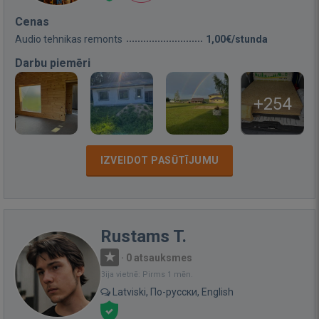
Cenas
Audio tehnikas remonts
1,00€/stunda
Darbu piemēri
+254
IZVEIDOT PASŪTĪJUMU
Rustams T.
·
0 atsauksmes
Bija vietnē: Pirms 1 mēn.
Latviski, По-русски, English