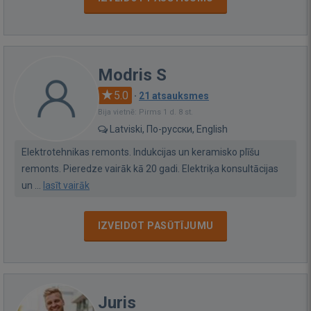
Modris S
5.0
·
21 atsauksmes
Bija vietnē: Pirms 1 d. 8 st.
Latviski, По-русски, English
Elektrotehnikas remonts. Indukcijas un keramisko plīšu
remonts. Pieredze vairāk kā 20 gadi. Elektriķa konsultācijas
un ...
lasīt vairāk
IZVEIDOT PASŪTĪJUMU
Juris