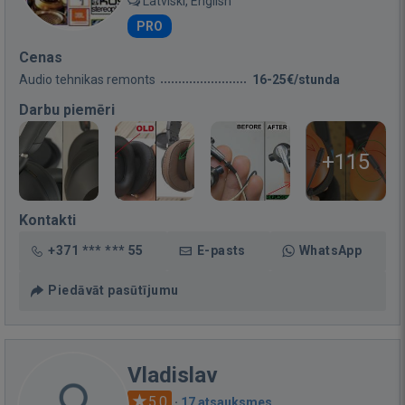
Latviski, English
PRO
Cenas
Audio tehnikas remonts
16-25€/stunda
Darbu piemēri
+115
Kontakti
+371 *** *** 55
E-pasts
WhatsApp
Piedāvāt pasūtījumu
Vladislav
5.0
·
17 atsauksmes