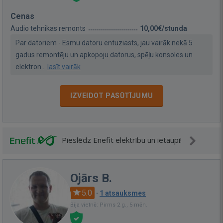
Cenas
Audio tehnikas remonts
10,00€/stunda
Par datoriem - Esmu datoru entuziasts, jau vairāk nekā 5
gadus remontēju un apkopoju datorus, spēļu konsoles un
elektron...
lasīt vairāk
IZVEIDOT PASŪTĪJUMU
Pieslēdz Enefit elektrību un ietaupi!
Ojārs B.
5.0
·
1 atsauksmes
Bija vietnē: Pirms 2 g., 5 mēn.