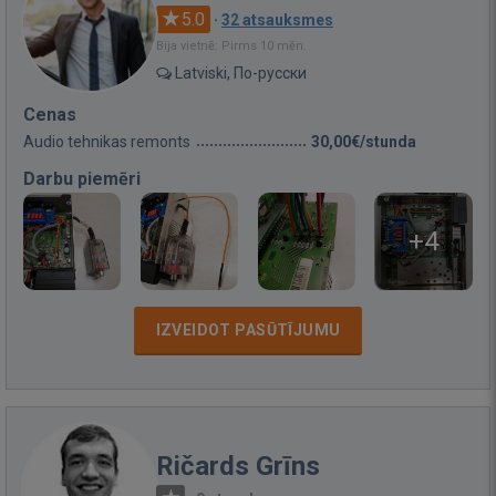
5.0
·
32 atsauksmes
Bija vietnē: Pirms 10 mēn.
Latviski, По-русски
Cenas
Audio tehnikas remonts
30,00€/stunda
Darbu piemēri
+4
IZVEIDOT PASŪTĪJUMU
Ričards Grīns