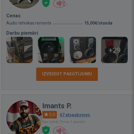
Cenas
Audio tehnikas remonts
15,00€/stunda
Darbu piemēri
+29
IZVEIDOT PASŪTĪJUMU
Imants P.
5.0
·
67 atsauksmes
Bija vietnē: Pirms 1 dienām