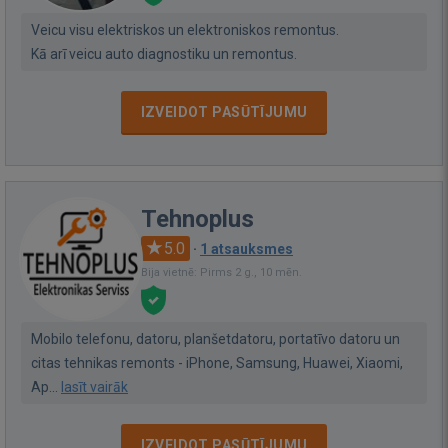
Veicu visu elektriskos un elektroniskos remontus.
Kā arī veicu auto diagnostiku un remontus.
IZVEIDOT PASŪTĪJUMU
Tehnoplus
5.0
·
1 atsauksmes
Bija vietnē: Pirms 2 g., 10 mēn.
Mobilo telefonu, datoru, planšetdatoru, portatīvo datoru un
citas tehnikas remonts - iPhone, Samsung, Huawei, Xiaomi,
Ap...
lasīt vairāk
IZVEIDOT PASŪTĪJUMU