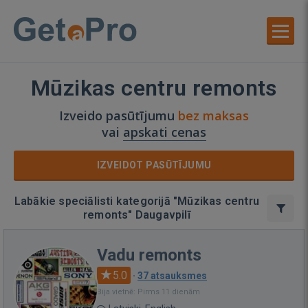
Mūzikas centru remonts
Izveido pasūtījumu
bez maksas
vai
apskati cenas
IZVEIDOT PASŪTĪJUMU
Labākie speciālisti kategorijā "Mūzikas centru
remonts" Daugavpilī
Vadu remonts
5.0
·
37 atsauksmes
Bija vietnē: Pirms 11 dienām