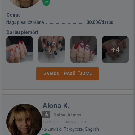
Cenas
Nagu pieaudzēšana
30,00€/darbs
Darbu piemēri
+4
IZVEIDOT PASŪTĪJUMU
Alona K.
·
0 atsauksmes
Bija vietnē: Pirms 3 gadiem
Latviski, По-русски, English