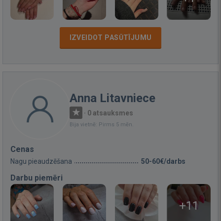
IZVEIDOT PASŪTĪJUMU
Anna Litavniece
·
0 atsauksmes
Bija vietnē: Pirms 5 mēn.
Cenas
Nagu pieaudzēšana
50-60€/darbs
Darbu piemēri
+11