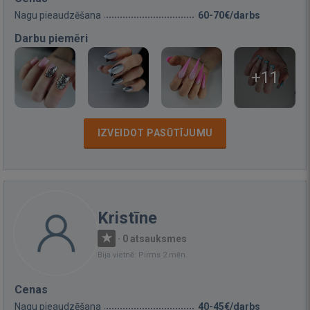
Nagu pieaudzēšana
60-70€/darbs
Darbu piemēri
+11
IZVEIDOT PASŪTĪJUMU
Kristīne
·
0 atsauksmes
Bija vietnē: Pirms 2 mēn.
Cenas
Nagu pieaudzēšana
40-45€/darbs