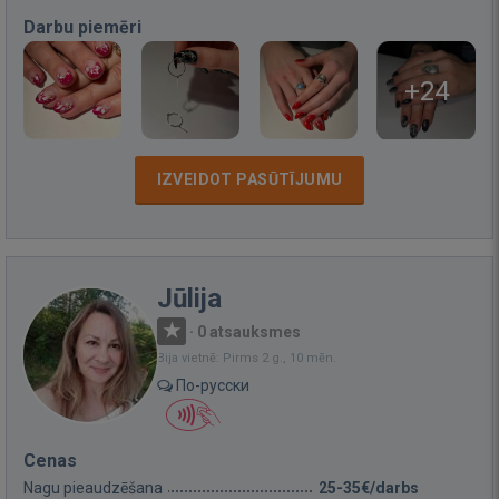
Darbu piemēri
+24
IZVEIDOT PASŪTĪJUMU
Jūlija
·
0 atsauksmes
Bija vietnē: Pirms 2 g., 10 mēn.
По-русски
Cenas
Nagu pieaudzēšana
25-35€/darbs