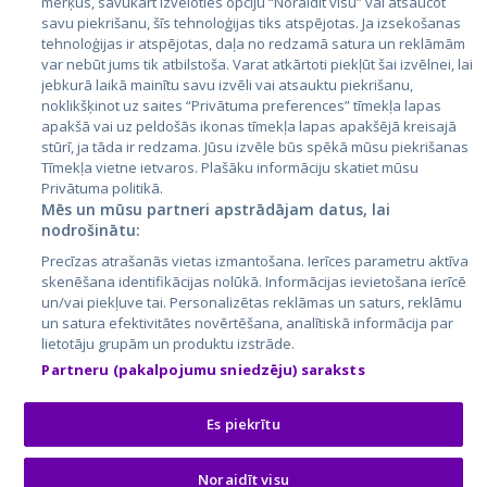
mērķus, savukārt izvēloties opciju “Noraidīt visu” vai atsaucot
Latvija
savu piekrišanu, šīs tehnoloģijas tiks atspējotas. Ja izsekošanas
tehnoloģijas ir atspējotas, daļa no redzamā satura un reklāmām
Lietuva
var nebūt jums tik atbilstoša. Varat atkārtoti piekļūt šai izvēlnei, lai
jebkurā laikā mainītu savu izvēli vai atsauktu piekrišanu,
noklikšķinot uz saites “Privātuma preferences” tīmekļa lapas
apakšā vai uz peldošās ikonas tīmekļa lapas apakšējā kreisajā
stūrī, ja tāda ir redzama. Jūsu izvēle būs spēkā mūsu piekrišanas
Tīmekļa vietne ietvaros. Plašāku informāciju skatiet mūsu
Privātuma politikā.
Mēs un mūsu partneri apstrādājam datus, lai
nodrošinātu:
City24.lv
CVbankas.lt
Precīzas atrašanās vietas izmantošana. Ierīces parametru aktīva
City24.ee
Kainos.lt
skenēšana identifikācijas nolūkā. Informācijas ievietošana ierīcē
un/vai piekļuve tai. Personalizētas reklāmas un saturs, reklāmu
GetaPro.lv
Paslaugos.lt
un satura efektivitātes novērtēšana, analītiskā informācija par
GetaPro.ee
auto24.ee
lietotāju grupām un produktu izstrāde.
Skelbiu.lt
KV.ee
Partneru (pakalpojumu sniedzēju) saraksts
Autoplius.lt
Osta.ee
Aruodas.lt
KuldneBörs.ee
Es piekrītu
Noraidīt visu