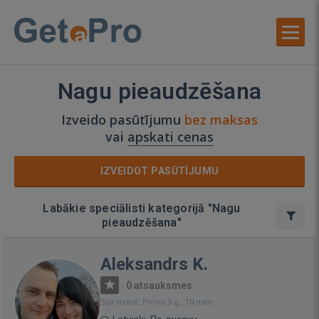
Nagu pieaudzēšana
Izveido pasūtījumu
bez maksas
vai
apskati cenas
IZVEIDOT PASŪTĪJUMU
Labākie speciālisti kategorijā "Nagu
pieaudzēšana"
Aleksandrs K.
·
0 atsauksmes
Bija vietnē: Pirms 3 g., 10 mēn.