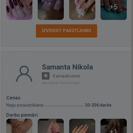
+5
IZVEIDOT PASŪTĪJUMU
Samanta Nikola
·
0 atsauksmes
Bija vietnē: Pirms 3 mēn.
Cenas
Nagu pieaudzēšana
20-25€/darbs
Darbu piemēri
+1