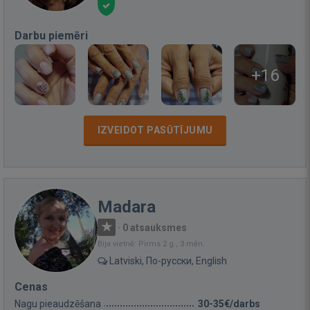
Darbu piemēri
+16
IZVEIDOT PASŪTĪJUMU
Madara
·
0 atsauksmes
Bija vietnē: Pirms 2 g., 3 mēn.
Latviski, По-русски, English
Cenas
Nagu pieaudzēšana
30-35€/darbs