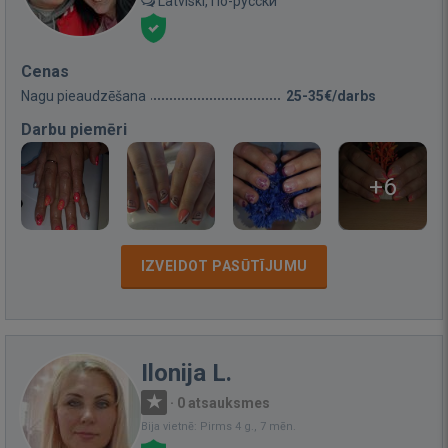
Latviski, По-русски
Cenas
Nagu pieaudzēšana
25-35€/darbs
Darbu piemēri
+6
IZVEIDOT PASŪTĪJUMU
Ilonija L.
·
0 atsauksmes
Bija vietnē: Pirms 4 g., 7 mēn.