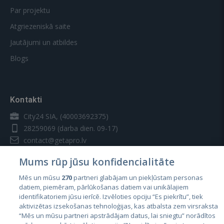
Par projektu
Atgriezeniskā saite
Jautājumi un atbildes
Blogs
Kontakti
City24 SIA, (40003692375)
28259069
(darba dien. 09-17)
contact@getapro.lv
Mums rūp jūsu konfidencialitāte
Mēs un mūsu
270
partneri glabājam un piekļūstam personas
datiem, piemēram, pārlūkošanas datiem vai unikālajiem
identifikatoriem jūsu ierīcē. Izvēloties opciju “Es piekrītu”, tiek
Valstis
aktivizētas izsekošanas tehnoloģijas, kas atbalsta zem virsraksta
Igaunija
“Mēs un mūsu partneri apstrādājam datus, lai sniegtu” norādītos