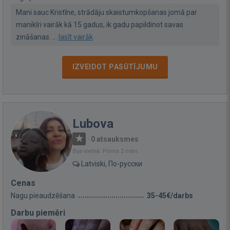
Mani sauc Kristīne, strādāju skaistumkopšanas jomā par
manikīri vairāk kā 15 gadus, ik gadu papildinot savas
zināšanas. ...
lasīt vairāk
IZVEIDOT PASŪTĪJUMU
Lubova
·
0 atsauksmes
Bija vietnē: Pirms 2 mēn.
Latviski, По-русски
Cenas
Nagu pieaudzēšana
35-45€/darbs
Darbu piemēri