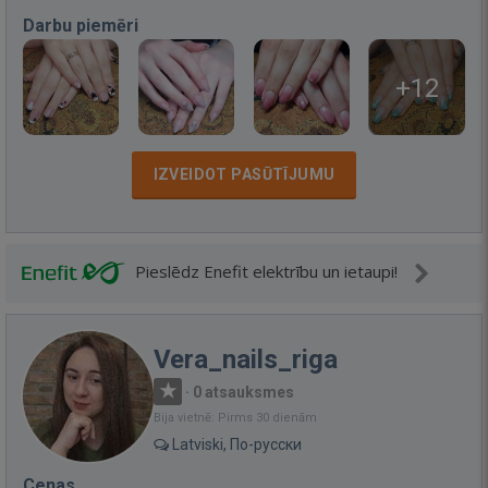
Darbu piemēri
+12
IZVEIDOT PASŪTĪJUMU
Pieslēdz Enefit elektrību un ietaupi!
Vera_nails_riga
·
0 atsauksmes
Bija vietnē: Pirms 30 dienām
Latviski, По-русски
Cenas