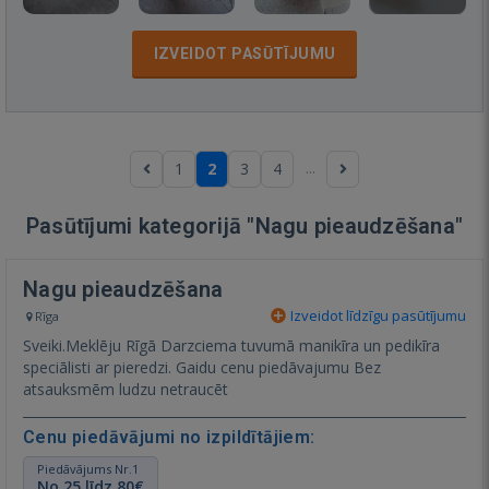
IZVEIDOT PASŪTĪJUMU
...
1
2
3
4
Pasūtījumi kategorijā "Nagu pieaudzēšana"
Nagu pieaudzēšana
Izveidot līdzīgu pasūtījumu
Rīga
Sveiki.Meklēju Rīgā Darzciema tuvumā manikīra un pedikīra
speciālisti ar pieredzi. Gaidu cenu piedāvajumu Bez
atsauksmēm ludzu netraucēt
Cenu piedāvājumi no izpildītājiem:
Piedāvājums Nr.1
No 25 līdz 80€