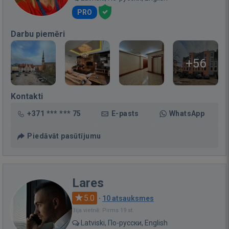
PRO
Darbu piemēri
+56
Kontakti
+371 *** *** 75
E-pasts
WhatsApp
Piedāvāt pasūtījumu
Lares
5.0
·
10 atsauksmes
Bija vietnē: Pirms 19 st.
Latviski, По-русски, English