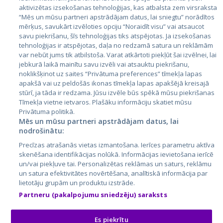
aktivizētas izsekošanas tehnoloģijas, kas atbalsta zem virsraksta
Igaunija
“Mēs un mūsu partneri apstrādājam datus, lai sniegtu” norādītos
mērķus, savukārt izvēloties opciju “Noraidīt visu” vai atsaucot
Latvija
savu piekrišanu, šīs tehnoloģijas tiks atspējotas. Ja izsekošanas
tehnoloģijas ir atspējotas, daļa no redzamā satura un reklāmām
Lietuva
var nebūt jums tik atbilstoša. Varat atkārtoti piekļūt šai izvēlnei, lai
jebkurā laikā mainītu savu izvēli vai atsauktu piekrišanu,
noklikšķinot uz saites “Privātuma preferences” tīmekļa lapas
apakšā vai uz peldošās ikonas tīmekļa lapas apakšējā kreisajā
stūrī, ja tāda ir redzama. Jūsu izvēle būs spēkā mūsu piekrišanas
Tīmekļa vietne ietvaros. Plašāku informāciju skatiet mūsu
Privātuma politikā.
Mēs un mūsu partneri apstrādājam datus, lai
nodrošinātu:
City24.lv
CVbankas.lt
Precīzas atrašanās vietas izmantošana. Ierīces parametru aktīva
City24.ee
Kainos.lt
skenēšana identifikācijas nolūkā. Informācijas ievietošana ierīcē
un/vai piekļuve tai. Personalizētas reklāmas un saturs, reklāmu
GetaPro.lv
Paslaugos.lt
un satura efektivitātes novērtēšana, analītiskā informācija par
GetaPro.ee
auto24.ee
lietotāju grupām un produktu izstrāde.
Skelbiu.lt
KV.ee
Partneru (pakalpojumu sniedzēju) saraksts
Autoplius.lt
Osta.ee
Aruodas.lt
KuldneBörs.ee
Es piekrītu