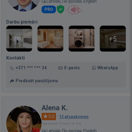
Latviski, По-русски, English
PRO
Darbu piemēri
+5
Kontakti
+371 *** *** 24
E-pasts
WhatsApp
Piedāvāt pasūtījumu
Alena K.
5.0
·
12 atsauksmes
Bija vietnē: Pirms 1 d. 9 st.
Latviski, По-русски, English