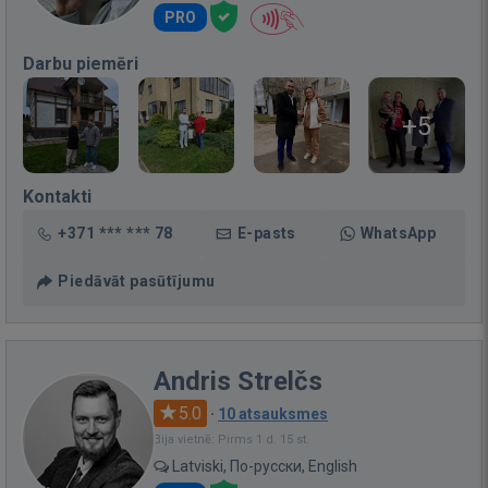
PRO
Darbu piemēri
+5
Kontakti
+371 *** *** 78
E-pasts
WhatsApp
Piedāvāt pasūtījumu
Andris Strelčs
5.0
·
10 atsauksmes
Bija vietnē: Pirms 1 d. 15 st.
Latviski, По-русски, English