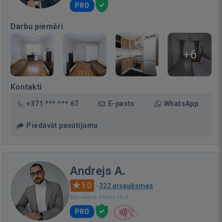
PRO
Darbu piemēri
+6
Kontakti
+371 *** *** 67
E-pasts
WhatsApp
Piedāvāt pasūtījumu
Andrejs A.
5.0
·
322 atsauksmes
Bija vietnē: Pirms 15 st.
PRO