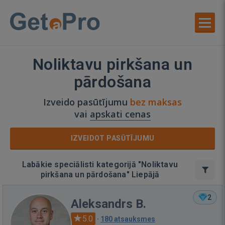
Noliktavu pirkšana un
pārdošana
Izveido pasūtījumu
bez maksas
vai
apskati cenas
IZVEIDOT PASŪTĪJUMU
Labākie speciālisti kategorijā "Noliktavu
pirkšana un pārdošana" Liepājā
2
Aleksandrs B.
5.0
·
180 atsauksmes