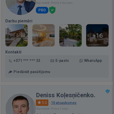
Bija vietnē: Pirms 3 dienām
PRO
Darbu piemēri
+16
Kontakti
+371 *** *** 33
E-pasts
WhatsApp
Piedāvāt pasūtījumu
Deniss Koļesņičenko.
5.0
·
10 atsauksmes
Bija vietnē: Pirms 1 mēn.