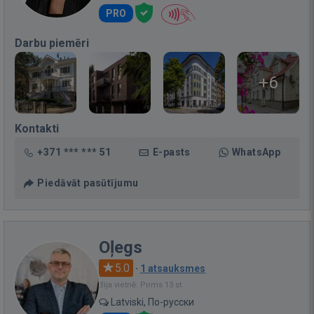
PRO
Darbu piemēri
+6
Kontakti
+371 *** *** 51
E-pasts
WhatsApp
Piedāvāt pasūtījumu
Oļegs
5.0
·
1 atsauksmes
Bija vietnē: Pirms 13 st.
Latviski, По-русски