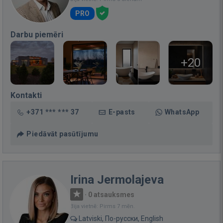
PRO
Darbu piemēri
+20
Kontakti
+371 *** *** 37
E-pasts
WhatsApp
Piedāvāt pasūtījumu
Irina Jermolajeva
·
0 atsauksmes
Bija vietnē: Pirms 7 mēn.
Latviski, По-русски, English