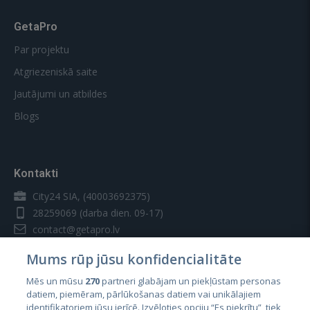
GetaPro
Par projektu
Atgriezeniskā saite
Jautājumi un atbildes
Blogs
Kontakti
City24 SIA, (40003692375)
28259069
(darba dien. 09-17)
contact@getapro.lv
Mums rūp jūsu konfidencialitāte
Mēs un mūsu
270
partneri glabājam un piekļūstam personas
datiem, piemēram, pārlūkošanas datiem vai unikālajiem
identifikatoriem jūsu ierīcē. Izvēloties opciju “Es piekrītu”, tiek
Valstis