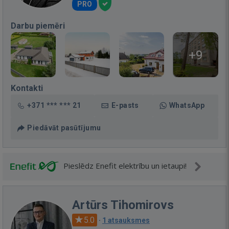
PRO
Darbu piemēri
+9
Kontakti
+371 *** *** 21
E-pasts
WhatsApp
Piedāvāt pasūtījumu
Pieslēdz Enefit elektrību un ietaupi!
Artūrs Tihomirovs
5.0
·
1 atsauksmes