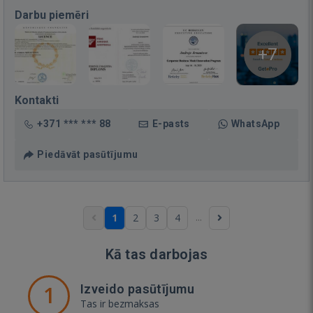
Darbu piemēri
+7
Kontakti
+371 *** *** 88
E-pasts
WhatsApp
Piedāvāt pasūtījumu
...
1
2
3
4
Kā tas darbojas
1
Izveido pasūtījumu
Tas ir bezmaksas