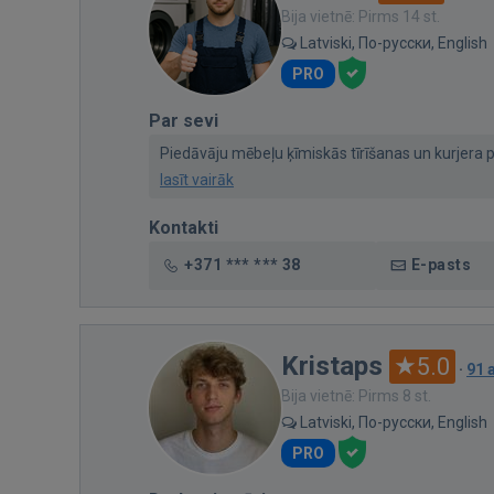
Bija vietnē: Pirms 14 st.
Latviski, По-русски, English
PRO
Par sevi
Piedāvāju mēbeļu ķīmiskās tīrīšanas un kurjera pa
lasīt vairāk
Kontakti
+371 *** *** 38
E-pasts
Kristaps
5.0
·
91 
Bija vietnē: Pirms 8 st.
Latviski, По-русски, English
PRO