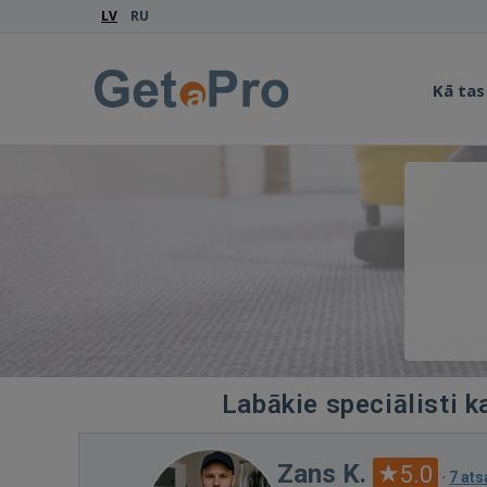
LV
RU
Kā tas
Labākie speciālisti k
Zans K.
5.0
·
7 at