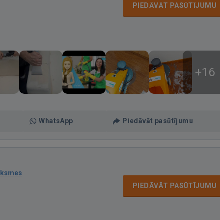
PIEDĀVĀT PASŪTĪJUMU
+16
WhatsApp
Piedāvāt pasūtījumu
uksmes
PIEDĀVĀT PASŪTĪJUMU