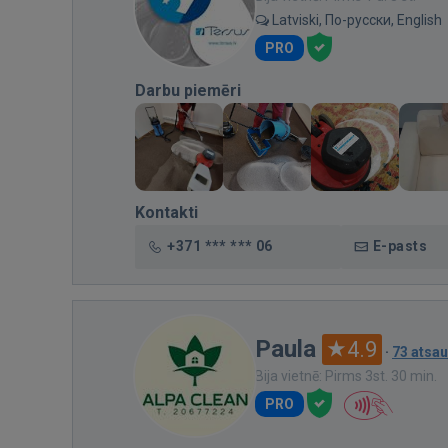
Latviski, По-русски, English
PRO
Darbu piemēri
Kontakti
+371 *** *** 06
E-pasts
Paula
4.9
·
73 atsa
Bija vietnē: Pirms 3st. 30 min.
PRO