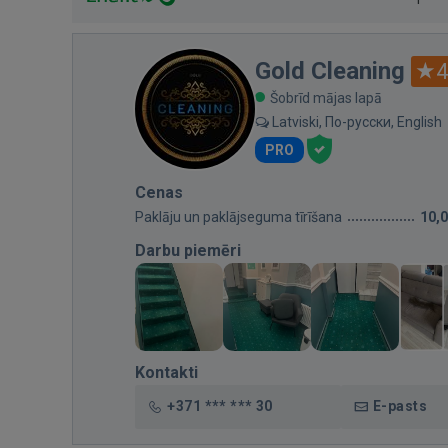
Gold Cleaning
4
Šobrīd mājas lapā
Latviski, По-русски, English
PRO
Cenas
Paklāju un paklājseguma tīrīšana
10,
Darbu piemēri
Kontakti
+371 *** *** 30
E-pasts