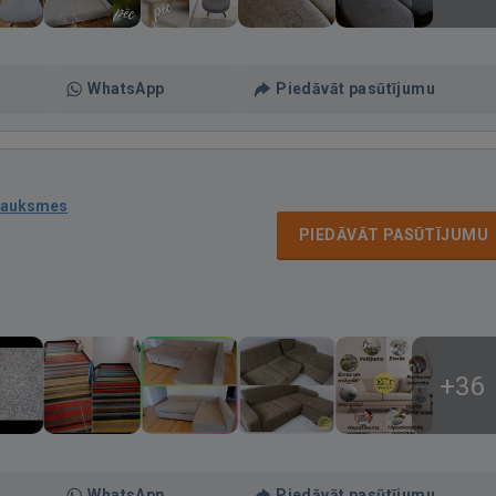
WhatsApp
Piedāvāt pasūtījumu
sauksmes
PIEDĀVĀT PASŪTĪJUMU
+36
WhatsApp
Piedāvāt pasūtījumu