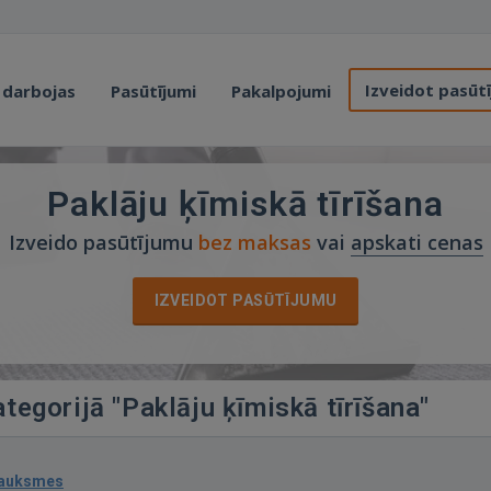
Izveidot pasūt
 darbojas
Pasūtījumi
Pakalpojumi
Paklāju ķīmiskā tīrīšana
Izveido pasūtījumu
bez maksas
vai
apskati cenas
IZVEIDOT PASŪTĪJUMU
ategorijā "Paklāju ķīmiskā tīrīšana"
sauksmes