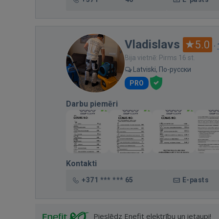
Vladislavs
5.0
·
Bija vietnē: Pirms 16 st.
Latviski, По-русски
PRO
Darbu piemēri
Kontakti
+371 *** *** 65
E-pasts
Pieslēdz Enefit elektrību un ietaupi!