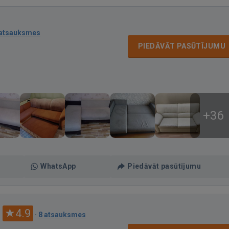
 atsauksmes
PIEDĀVĀT PASŪTĪJUMU
+36
WhatsApp
Piedāvāt pasūtījumu
4.9
·
8 atsauksmes