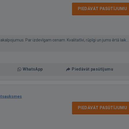
PIEDĀVĀT PASŪTĪJUMU
kalpojumus. Par izdevīgam cenam. Kvalitatīvi, rūpīgi un jums ērtā laik...
WhatsApp
Piedāvāt pasūtījumu
atsauksmes
PIEDĀVĀT PASŪTĪJUMU