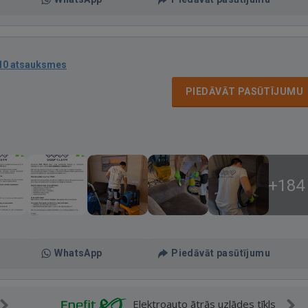
10 atsauksmes
PIEDĀVĀT PASŪTĪJUMU
+184
WhatsApp
Piedāvāt pasūtījumu
Elektroauto ātrās uzlādes tīkls