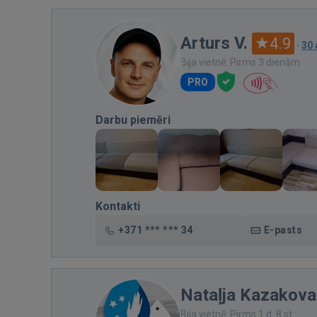
Arturs V.
4.9
·
30
Bija vietnē: Pirms 3 dienām
PRO
Darbu piemēri
Kontakti
+371 *** *** 34
E-pasts
Nataļja Kazakova
Bija vietnē: Pirms 1 d. 8 st.