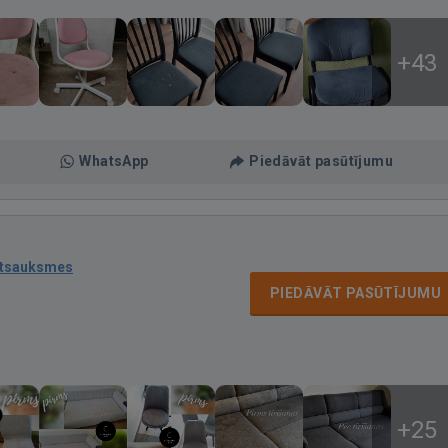
+43
WhatsApp
Piedāvāt pasūtījumu
atsauksmes
PIEDĀVĀT PASŪTĪJUMU
+25