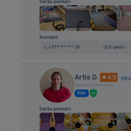
Darbu piemēri
Kontakti
+371 *** *** 20
E-pasts
Artis D.
4.9
·
400 
Bija vietnē: Pirms 7 st.
PRO
Darbu piemēri