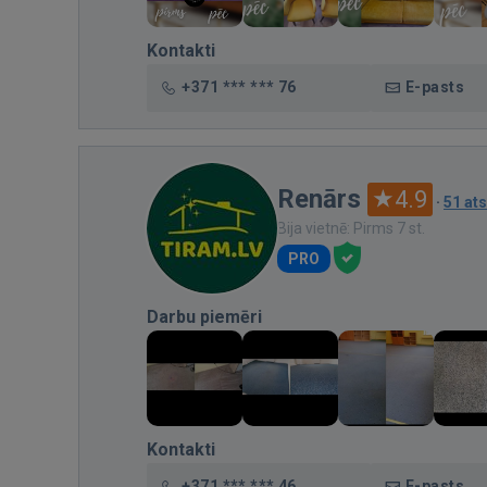
Kontakti
+371 *** *** 76
E-pasts
Renārs
4.9
·
51 at
Bija vietnē: Pirms 7 st.
PRO
Darbu piemēri
Kontakti
+371 *** *** 46
E-pasts