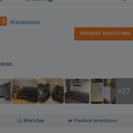
.9
·
44 atsauksmes
PIEDĀVĀT PASŪTĪJUMU
00€/M2
+27
WhatsApp
Piedāvāt pasūtījumu