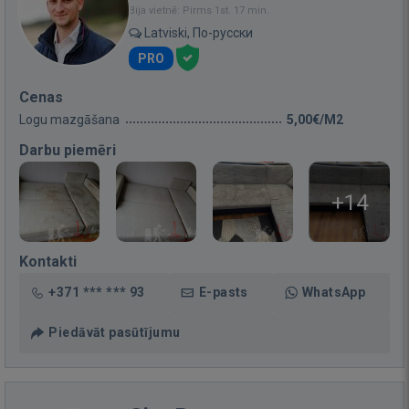
Bija vietnē: Pirms 1st. 17 min.
Latviski, По-русски
PRO
Cenas
Logu mazgāšana
5,00€/M2
Darbu piemēri
+14
Kontakti
+371 *** *** 93
E-pasts
WhatsApp
Piedāvāt pasūtījumu