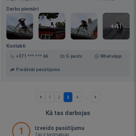
Darbu piemēri
+41
Kontakti
+371 *** *** 66
E-pasts
WhatsApp
Piedāvāt pasūtījumu
...
1
2
3
4
Kā tas darbojas
1
Izveido pasūtījumu
Tas ir bezmaksas