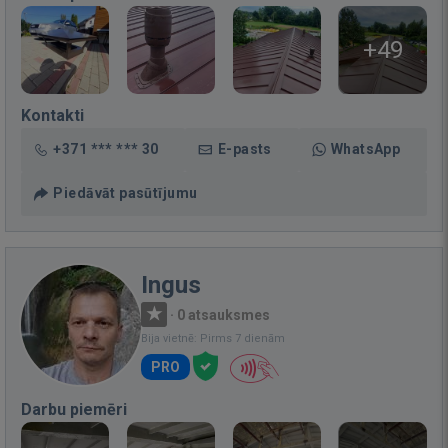
+49
Kontakti
+371 *** *** 30
E-pasts
WhatsApp
Piedāvāt pasūtījumu
Ingus
·
0 atsauksmes
Bija vietnē: Pirms 7 dienām
PRO
Darbu piemēri