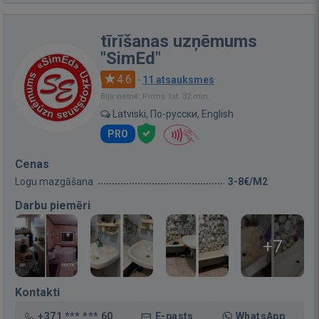
tīrīšanas uzņēmums
"SimEd"
4.6
·
11 atsauksmes
Bija vietnē: Pirms 1st. 32 min.
Latviski, По-русски, English
PRO
Cenas
Logu mazgāšana
3-8€/M2
Darbu piemēri
+7
Kontakti
+371 *** *** 60
E-pasts
WhatsApp