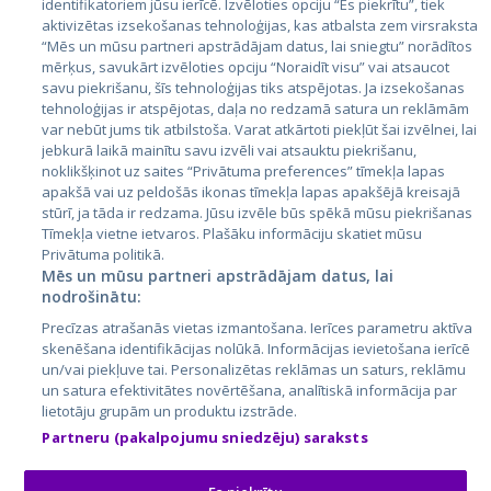
identifikatoriem jūsu ierīcē. Izvēloties opciju “Es piekrītu”, tiek
Valstis
aktivizētas izsekošanas tehnoloģijas, kas atbalsta zem virsraksta
Igaunija
“Mēs un mūsu partneri apstrādājam datus, lai sniegtu” norādītos
mērķus, savukārt izvēloties opciju “Noraidīt visu” vai atsaucot
Latvija
savu piekrišanu, šīs tehnoloģijas tiks atspējotas. Ja izsekošanas
tehnoloģijas ir atspējotas, daļa no redzamā satura un reklāmām
Lietuva
var nebūt jums tik atbilstoša. Varat atkārtoti piekļūt šai izvēlnei, lai
jebkurā laikā mainītu savu izvēli vai atsauktu piekrišanu,
noklikšķinot uz saites “Privātuma preferences” tīmekļa lapas
apakšā vai uz peldošās ikonas tīmekļa lapas apakšējā kreisajā
stūrī, ja tāda ir redzama. Jūsu izvēle būs spēkā mūsu piekrišanas
Tīmekļa vietne ietvaros. Plašāku informāciju skatiet mūsu
Privātuma politikā.
Mēs un mūsu partneri apstrādājam datus, lai
nodrošinātu:
City24.lv
CVbankas.lt
Precīzas atrašanās vietas izmantošana. Ierīces parametru aktīva
City24.ee
Kainos.lt
skenēšana identifikācijas nolūkā. Informācijas ievietošana ierīcē
un/vai piekļuve tai. Personalizētas reklāmas un saturs, reklāmu
GetaPro.lv
Paslaugos.lt
un satura efektivitātes novērtēšana, analītiskā informācija par
GetaPro.ee
auto24.ee
lietotāju grupām un produktu izstrāde.
Skelbiu.lt
KV.ee
Partneru (pakalpojumu sniedzēju) saraksts
Autoplius.lt
Osta.ee
Aruodas.lt
KuldneBörs.ee