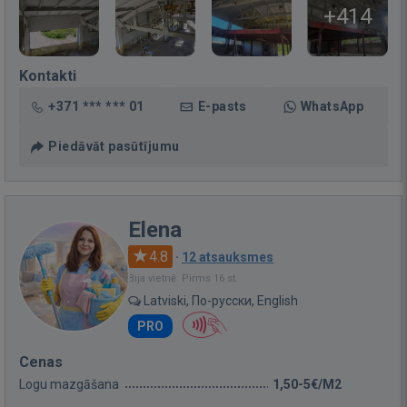
+414
Kontakti
+371 *** *** 01
E-pasts
WhatsApp
Piedāvāt pasūtījumu
Elena
4.8
·
12 atsauksmes
Bija vietnē: Pirms 16 st.
Latviski, По-русски, English
PRO
Cenas
Logu mazgāšana
1,50-5€/M2