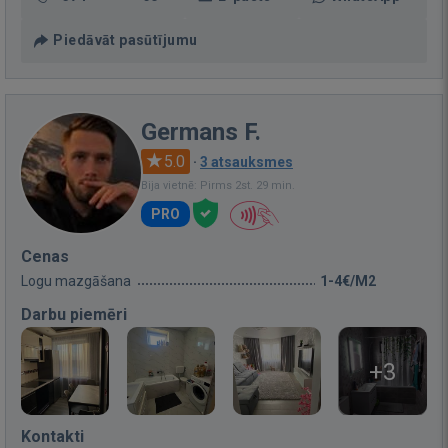
Piedāvāt pasūtījumu
Germans F.
5.0
·
3 atsauksmes
Bija vietnē: Pirms 2st. 29 min.
PRO
Cenas
Logu mazgāšana
1-4€/M2
Darbu piemēri
+3
Kontakti