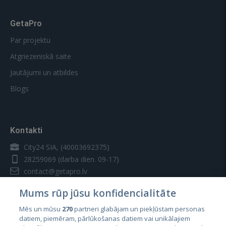
GetaPro
Par projektu
Atgriezeniskā saite
Jautājumi un atbildes
Blogs
Kontakti
City24 SIA, (40003692375)
28259069
(darba dien. 09-17)
contact@getapro.lv
Mums rūp jūsu konfidencialitāte
Mēs un mūsu
270
partneri glabājam un piekļūstam personas
datiem, piemēram, pārlūkošanas datiem vai unikālajiem