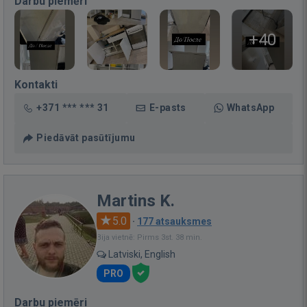
Darbu piemēri
+40
Kontakti
+371 *** *** 31
E-pasts
WhatsApp
Piedāvāt pasūtījumu
Martins K.
5.0
·
177 atsauksmes
Bija vietnē: Pirms 3st. 38 min.
Latviski, English
PRO
Darbu piemēri