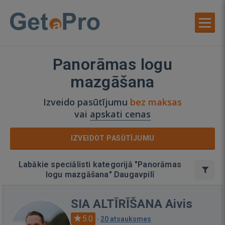
Panorāmas logu
mazgāšana
Izveido pasūtījumu
bez maksas
vai
apskati cenas
IZVEIDOT PASŪTĪJUMU
Labākie speciālisti kategorijā "Panorāmas
logu mazgāšana" Daugavpilī
SIA ALTĪRĪŠANA Aivis
5.0
·
20 atsauksmes