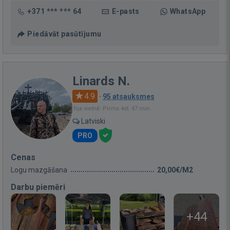
+371 *** *** 64
E-pasts
WhatsApp
Piedāvāt pasūtījumu
Linards N.
4.9
·
95 atsauksmes
Bija vietnē: Pirms 4st. 47 min.
Latviski
PRO
Cenas
Logu mazgāšana
20,00€/M2
Darbu piemēri
+44