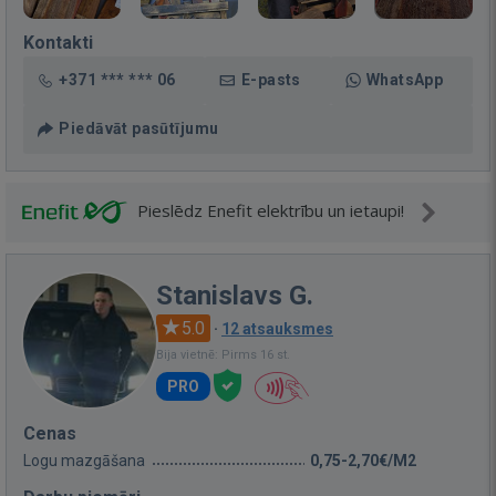
Kontakti
+371 *** *** 06
E-pasts
WhatsApp
Piedāvāt pasūtījumu
Pieslēdz Enefit elektrību un ietaupi!
Stanislavs G.
5.0
·
12 atsauksmes
Bija vietnē: Pirms 16 st.
PRO
Cenas
Logu mazgāšana
0,75-2,70€/M2