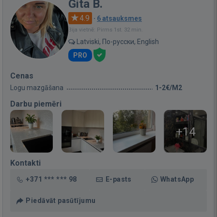
Gita B.
4.9
·
6 atsauksmes
Bija vietnē: Pirms 1st. 32 min.
Latviski, По-русски, English
PRO
Cenas
Logu mazgāšana
1-2€/M2
Darbu piemēri
+14
Kontakti
+371 *** *** 98
E-pasts
WhatsApp
Piedāvāt pasūtījumu