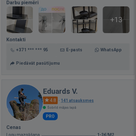
Darbu piemēri
+13
Kontakti
+371 *** *** 95
E-pasts
WhatsApp
Piedāvāt pasūtījumu
Eduards V.
4.8
·
141 atsauksmes
Šobrīd mājas lapā
PRO
Cenas
Logu mazgāšana
1-3€/M2