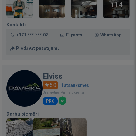
+14
Kontakti
+371 *** *** 02
E-pasts
WhatsApp
Piedāvāt pasūtījumu
Elviss
5.0
·
1 atsauksmes
Bija vietnē: Pirms 5 dienām
PRO
Darbu piemēri