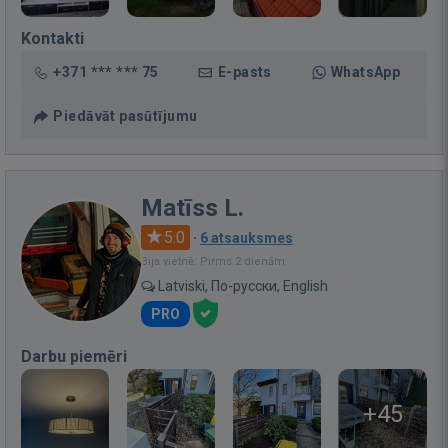
Kontakti
+371 *** *** 75
E-pasts
WhatsApp
Piedāvāt pasūtījumu
Matīss L.
5.0
·
6 atsauksmes
Bija vietnē: Pirms 2 dienām
Latviski, По-русски, English
PRO
Darbu piemēri
+45