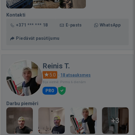
Kontakti
+371 *** *** 18
E-pasts
WhatsApp
Piedāvāt pasūtījumu
Reinis T.
5.0
·
18 atsauksmes
Bija vietnē: Pirms 6 dienām
PRO
Darbu piemēri
+3