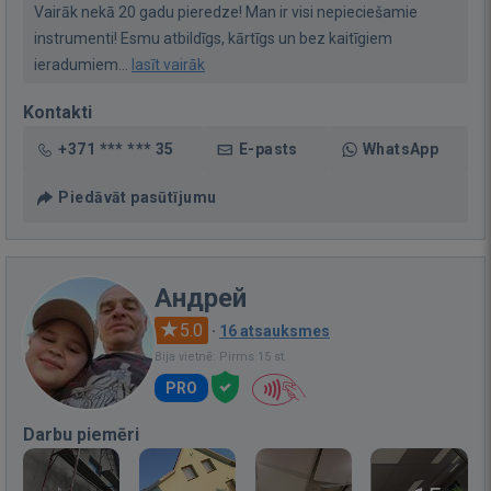
Vairāk nekā 20 gadu pieredze! Man ir visi nepieciešamie
instrumenti! Esmu atbildīgs, kārtīgs un bez kaitīgiem
ieradumiem...
lasīt vairāk
Kontakti
+371 *** *** 35
E-pasts
WhatsApp
Piedāvāt pasūtījumu
Андрей
5.0
·
16 atsauksmes
Bija vietnē: Pirms 15 st.
PRO
Darbu piemēri