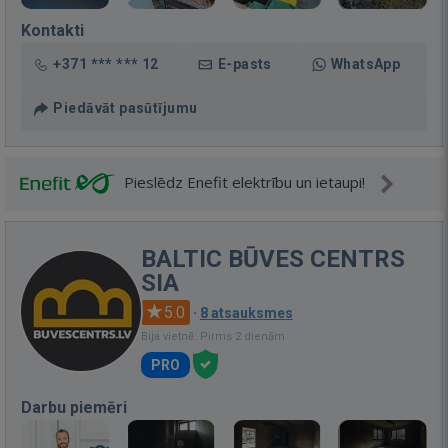
Kontakti
+371 *** *** 12
E-pasts
WhatsApp
Piedāvāt pasūtījumu
Pieslēdz Enefit elektrību un ietaupi!
BALTIC BŪVES CENTRS
SIA
5.0
·
8 atsauksmes
Bija vietnē: Pirms 2 dienām
PRO
Darbu piemēri