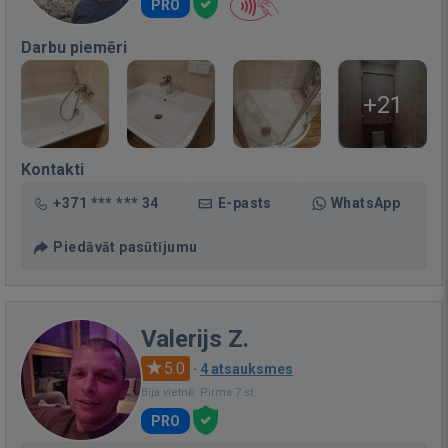
PRO
Darbu piemēri
+21
Kontakti
+371 *** *** 34
E-pasts
WhatsApp
Piedāvāt pasūtījumu
Valerijs Z.
5.0
·
4 atsauksmes
Bija vietnē: Pirms 7 st.
PRO