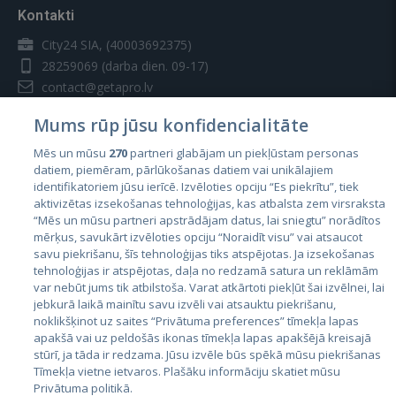
Kontakti
City24 SIA, (40003692375)
28259069
(darba dien. 09-17)
contact@getapro.lv
Mums rūp jūsu konfidencialitāte
Mēs un mūsu
270
partneri glabājam un piekļūstam personas
datiem, piemēram, pārlūkošanas datiem vai unikālajiem
identifikatoriem jūsu ierīcē. Izvēloties opciju “Es piekrītu”, tiek
Valstis
aktivizētas izsekošanas tehnoloģijas, kas atbalsta zem virsraksta
Igaunija
“Mēs un mūsu partneri apstrādājam datus, lai sniegtu” norādītos
mērķus, savukārt izvēloties opciju “Noraidīt visu” vai atsaucot
Latvija
savu piekrišanu, šīs tehnoloģijas tiks atspējotas. Ja izsekošanas
tehnoloģijas ir atspējotas, daļa no redzamā satura un reklāmām
Lietuva
var nebūt jums tik atbilstoša. Varat atkārtoti piekļūt šai izvēlnei, lai
jebkurā laikā mainītu savu izvēli vai atsauktu piekrišanu,
noklikšķinot uz saites “Privātuma preferences” tīmekļa lapas
apakšā vai uz peldošās ikonas tīmekļa lapas apakšējā kreisajā
stūrī, ja tāda ir redzama. Jūsu izvēle būs spēkā mūsu piekrišanas
Tīmekļa vietne ietvaros. Plašāku informāciju skatiet mūsu
Privātuma politikā.