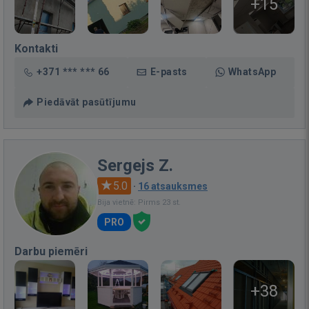
+15
Kontakti
+371 *** *** 66
E-pasts
WhatsApp
Piedāvāt pasūtījumu
Sergejs Z.
5.0
·
16 atsauksmes
Bija vietnē: Pirms 23 st.
PRO
Darbu piemēri
+38