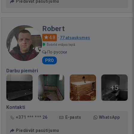
Piedāvāt pasūtījumu
Robert
4.8
·
77 atsauksmes
Šobrīd mājas lapā
По-русски
PRO
Darbu piemēri
+5
Kontakti
+371 *** *** 26
E-pasts
WhatsApp
Piedāvāt pasūtījumu