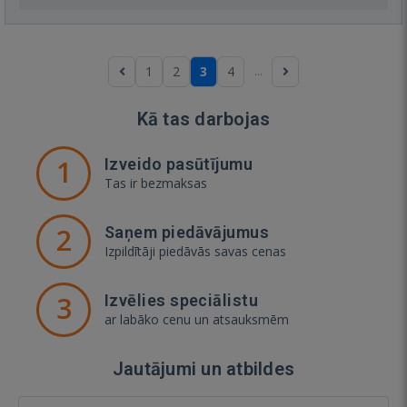
...
1
2
3
4
Kā tas darbojas
1
Izveido pasūtījumu
Tas ir bezmaksas
2
Saņem piedāvājumus
Izpildītāji piedāvās savas cenas
3
Izvēlies speciālistu
ar labāko cenu un atsauksmēm
Jautājumi un atbildes