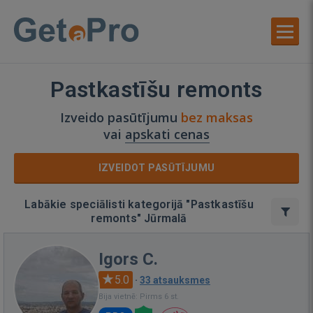
Pastkastīšu remonts
Izveido pasūtījumu
bez maksas
vai
apskati cenas
IZVEIDOT PASŪTĪJUMU
Labākie speciālisti kategorijā "Pastkastīšu
remonts" Jūrmalā
Igors C.
5.0
·
33 atsauksmes
Bija vietnē: Pirms 6 st.