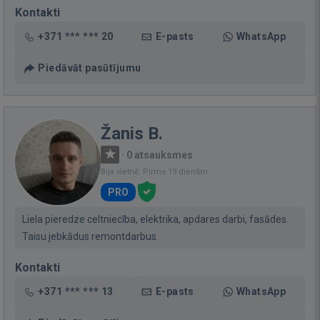
Kontakti
+371 *** *** 20
E-pasts
WhatsApp
Piedāvāt pasūtījumu
Žanis B.
·
0 atsauksmes
Bija vietnē: Pirms 19 dienām
PRO
Liela pieredze celtniecība, elektrika, apdares darbi, fasādes.
Taisu jebkādus remontdarbus.
Kontakti
+371 *** *** 13
E-pasts
WhatsApp