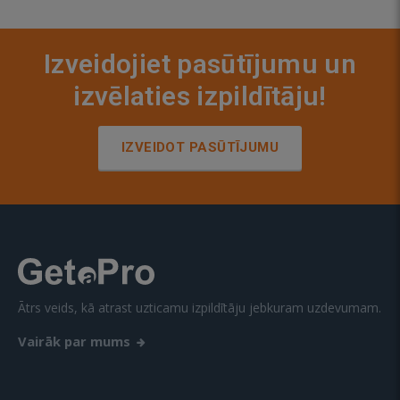
Izveidojiet pasūtījumu un
izvēlaties izpildītāju!
IZVEIDOT PASŪTĪJUMU
Ātrs veids, kā atrast uzticamu izpildītāju jebkuram uzdevumam.
Vairāk par mums