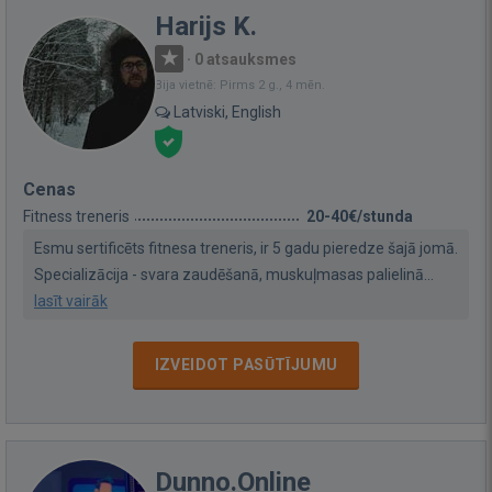
Harijs K.
·
0 atsauksmes
Bija vietnē: Pirms 2 g., 4 mēn.
Latviski, English
Cenas
Fitness treneris
20-40€/stunda
Esmu sertificēts fitnesa treneris, ir 5 gadu pieredze šajā jomā.
Specializācija - svara zaudēšanā, muskuļmasas palielinā...
lasīt vairāk
IZVEIDOT PASŪTĪJUMU
Dunno.Online