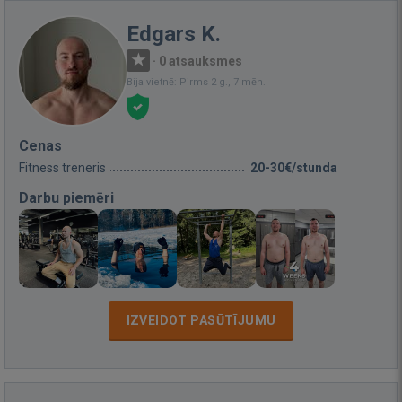
Edgars K.
·
0 atsauksmes
Bija vietnē: Pirms 2 g., 7 mēn.
Cenas
Fitness treneris
20-30€/stunda
Darbu piemēri
IZVEIDOT PASŪTĪJUMU