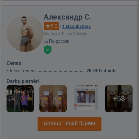
Александр С.
5.0
·
1 atsauksmes
Bija vietnē: Pirms 3 dienām
По-русски
Cenas
Fitness treneris
25-30€/stunda
Darbu piemēri
+58
IZVEIDOT PASŪTĪJUMU