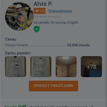
Alvis P.
5.0
·
10 atsauksmes
Bija vietnē: Pirms 5 st.
Latviski, По-русски, English
Cenas
Fitness treneris
50,00€/stunda
Darbu piemēri
+78
IZVEIDOT PASŪTĪJUMU