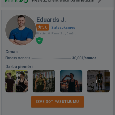
Pieslēdz Enefit elektrību un ietaupi!
Eduards J.
5.0
·
2 atsauksmes
Bija vietnē: Pirms 2 g., 3 mēn.
Cenas
Fitness treneris
30,00€/stunda
Darbu piemēri
+1
IZVEIDOT PASŪTĪJUMU