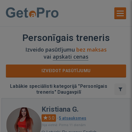
Personīgais treneris
Izveido pasūtījumu
bez maksas
vai
apskati cenas
IZVEIDOT PASŪTĪJUMU
Labākie speciālisti kategorijā "Personīgais
treneris" Daugavpilī
Kristiana G.
5.0
·
5 atsauksmes
Bija vietnē: Pirms 11 dienām