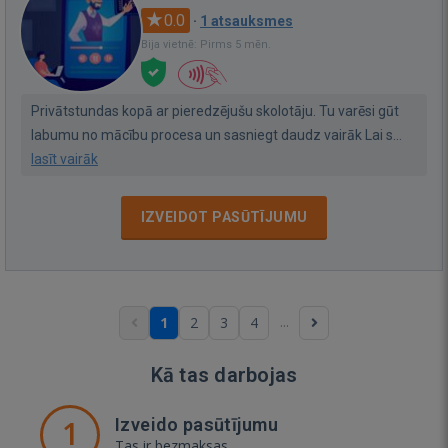
0.0
·
1 atsauksmes
Bija vietnē: Pirms 5 mēn.
Privātstundas kopā ar pieredzējušu skolotāju. Tu varēsi gūt
labumu no mācību procesa un sasniegt daudz vairāk Lai s...
lasīt vairāk
IZVEIDOT PASŪTĪJUMU
...
1
2
3
4
Kā tas darbojas
1
Izveido pasūtījumu
Tas ir bezmaksas