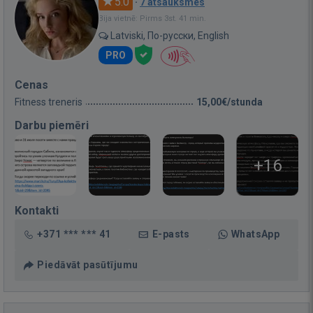
5.0
·
7 atsauksmes
Bija vietnē: Pirms 3st. 41 min.
Latviski, По-русски, English
PRO
Cenas
Fitness treneris
15,00€/stunda
Darbu piemēri
+16
Kontakti
+371 *** *** 41
E-pasts
WhatsApp
Piedāvāt pasūtījumu