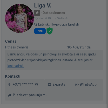
Liga V.
·
0 atsauksmes
Bija vietnē: Pirms 30 dienām
Latviski, По-русски, English
PRO
Cenas
Fitness treneris
30-40€/stunda
Esmu angļu valodas un psiholoģijas skolotāja ar sešu gadu
pieredzi vispārējās vidējās izglītības iestādē. Aizraujos ar ...
lasīt vairāk
Kontakti
+371 *** *** 79
E-pasts
WhatsApp
Piedāvāt pasūtījumu