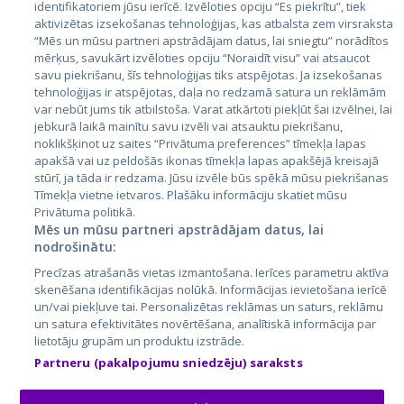
identifikatoriem jūsu ierīcē. Izvēloties opciju “Es piekrītu”, tiek
Valstis
aktivizētas izsekošanas tehnoloģijas, kas atbalsta zem virsraksta
Igaunija
“Mēs un mūsu partneri apstrādājam datus, lai sniegtu” norādītos
mērķus, savukārt izvēloties opciju “Noraidīt visu” vai atsaucot
Latvija
savu piekrišanu, šīs tehnoloģijas tiks atspējotas. Ja izsekošanas
tehnoloģijas ir atspējotas, daļa no redzamā satura un reklāmām
Lietuva
var nebūt jums tik atbilstoša. Varat atkārtoti piekļūt šai izvēlnei, lai
jebkurā laikā mainītu savu izvēli vai atsauktu piekrišanu,
noklikšķinot uz saites “Privātuma preferences” tīmekļa lapas
apakšā vai uz peldošās ikonas tīmekļa lapas apakšējā kreisajā
stūrī, ja tāda ir redzama. Jūsu izvēle būs spēkā mūsu piekrišanas
Tīmekļa vietne ietvaros. Plašāku informāciju skatiet mūsu
Privātuma politikā.
Mēs un mūsu partneri apstrādājam datus, lai
nodrošinātu:
City24.lv
CVbankas.lt
Precīzas atrašanās vietas izmantošana. Ierīces parametru aktīva
City24.ee
Kainos.lt
skenēšana identifikācijas nolūkā. Informācijas ievietošana ierīcē
un/vai piekļuve tai. Personalizētas reklāmas un saturs, reklāmu
GetaPro.lv
Paslaugos.lt
un satura efektivitātes novērtēšana, analītiskā informācija par
GetaPro.ee
auto24.ee
lietotāju grupām un produktu izstrāde.
Skelbiu.lt
KV.ee
Partneru (pakalpojumu sniedzēju) saraksts
Autoplius.lt
Osta.ee
Aruodas.lt
KuldneBörs.ee