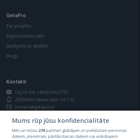
GetaPro
Par projektu
Atgriezeniskā saite
Jautājumi un atbildes
Blogs
Kontakti
City24 SIA, (40003692375)
28259069
(darba dien. 09-17)
contact@getapro.lv
Mums rūp jūsu konfidencialitāte
Mēs un mūsu
270
partneri glabājam un piekļūstam personas
datiem, piemēram, pārlūkošanas datiem vai unikālajiem