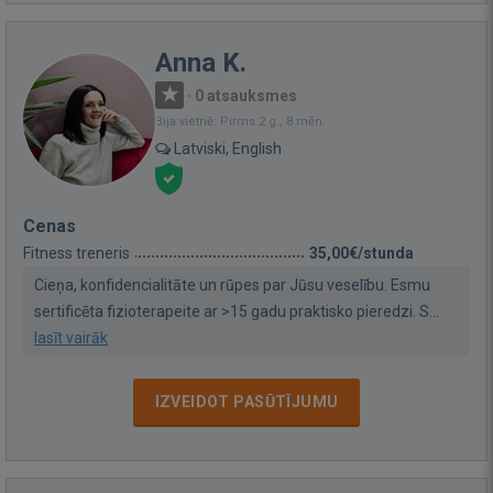
Anna K.
·
0 atsauksmes
Bija vietnē: Pirms 2 g., 8 mēn.
Latviski, English
Cenas
Fitness treneris
35,00€/stunda
Cieņa, konfidencialitāte un rūpes par Jūsu veselību. Esmu
sertificēta fizioterapeite ar >15 gadu praktisko pieredzi. S...
lasīt vairāk
IZVEIDOT PASŪTĪJUMU