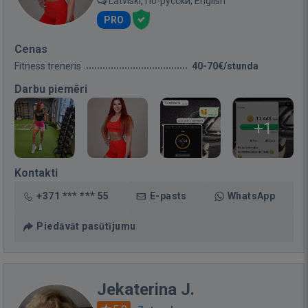
Latviski, По-русски, English
PRO
Cenas
Fitness treneris
40-70€/stunda
Darbu piemēri
+1
Kontakti
+371 *** *** 55
E-pasts
WhatsApp
Piedāvāt pasūtījumu
Jekaterina J.