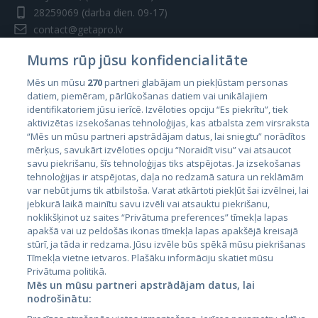
28259069
(darba dien. 09-17)
contact@getapro.lv
Mums rūp jūsu konfidencialitāte
Mēs un mūsu
270
partneri glabājam un piekļūstam personas
datiem, piemēram, pārlūkošanas datiem vai unikālajiem
identifikatoriem jūsu ierīcē. Izvēloties opciju “Es piekrītu”, tiek
Valstis
aktivizētas izsekošanas tehnoloģijas, kas atbalsta zem virsraksta
Igaunija
“Mēs un mūsu partneri apstrādājam datus, lai sniegtu” norādītos
mērķus, savukārt izvēloties opciju “Noraidīt visu” vai atsaucot
Latvija
savu piekrišanu, šīs tehnoloģijas tiks atspējotas. Ja izsekošanas
tehnoloģijas ir atspējotas, daļa no redzamā satura un reklāmām
Lietuva
var nebūt jums tik atbilstoša. Varat atkārtoti piekļūt šai izvēlnei, lai
jebkurā laikā mainītu savu izvēli vai atsauktu piekrišanu,
noklikšķinot uz saites “Privātuma preferences” tīmekļa lapas
apakšā vai uz peldošās ikonas tīmekļa lapas apakšējā kreisajā
stūrī, ja tāda ir redzama. Jūsu izvēle būs spēkā mūsu piekrišanas
Tīmekļa vietne ietvaros. Plašāku informāciju skatiet mūsu
Privātuma politikā.
Mēs un mūsu partneri apstrādājam datus, lai
nodrošinātu:
City24.lv
CVbankas.lt