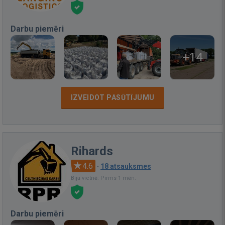
Darbu piemēri
+14
IZVEIDOT PASŪTĪJUMU
Rihards
4.6
·
18 atsauksmes
Bija vietnē: Pirms 1 mēn.
Darbu piemēri