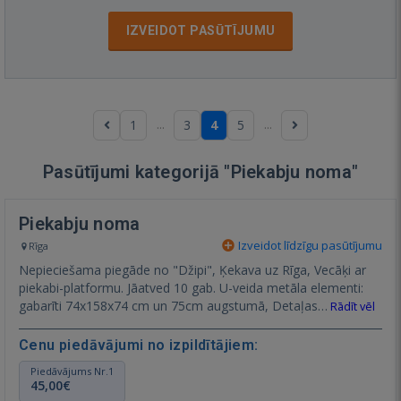
IZVEIDOT PASŪTĪJUMU
...
...
1
3
4
5
Pasūtījumi kategorijā "Piekabju noma"
Piekabju noma
Izveidot līdzīgu pasūtījumu
Rīga
Nepieciešama piegāde no "Džipi", Ķekava uz Rīga, Vecāķi ar
piekabi-platformu. Jāatved 10 gab. U-veida metāla elementi:
gabarīti 74x158x74 cm un 75cm augstumā, Detaļas…
Rādīt vēl
Cenu piedāvājumi no izpildītājiem:
Piedāvājums Nr.1
45,00€