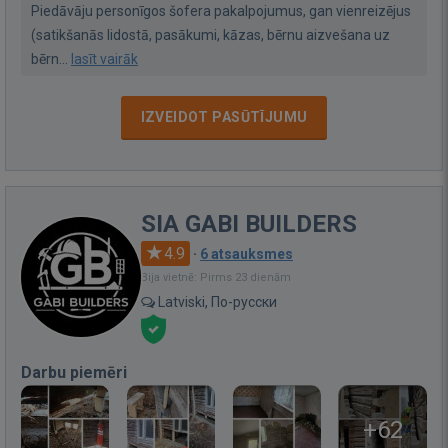
Piedāvāju personīgos šofera pakalpojumus, gan vienreizējus
(satikšanās lidostā, pasākumi, kāzas, bērnu aizvešana uz
bērn...
lasīt vairāk
IZVEIDOT PASŪTĪJUMU
SIA GABI BUILDERS
4.9
·
6 atsauksmes
Bija vietnē: Pirms 23 dienām
Latviski, По-русски
Darbu piemēri
+62