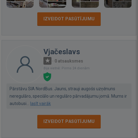
IZVEIDOT PASŪTĪJUMU
Vjačeslavs
·
0 atsauksmes
Bija vietnē: Pirms 24 dienām
Pārstāvu SIA NordBus. Jauns, strauji augošs uzņēnuns
neregulāro, speciālo un regulāro pārvadājumu jomā. Mums ir
autobusi...
lasīt vairāk
IZVEIDOT PASŪTĪJUMU