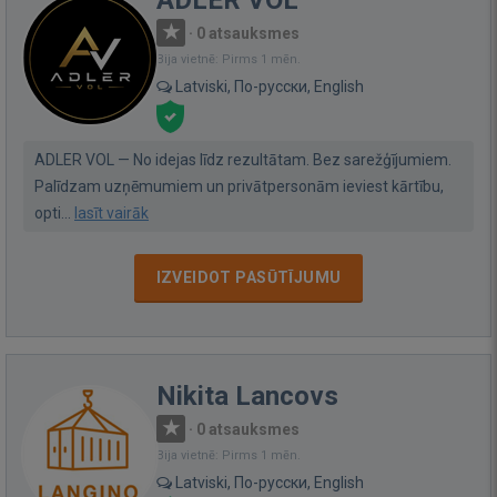
·
0 atsauksmes
Bija vietnē: Pirms 1 mēn.
Latviski, По-русски, English
ADLER VOL — No idejas līdz rezultātam. Bez sarežģījumiem.
Palīdzam uzņēmumiem un privātpersonām ieviest kārtību,
opti...
lasīt vairāk
IZVEIDOT PASŪTĪJUMU
Nikita Lancovs
·
0 atsauksmes
Bija vietnē: Pirms 1 mēn.
Latviski, По-русски, English