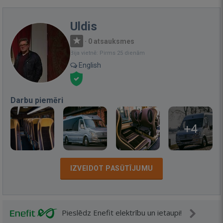
Uldis
·
0 atsauksmes
Bija vietnē: Pirms 25 dienām
English
Darbu piemēri
+4
IZVEIDOT PASŪTĪJUMU
Pieslēdz Enefit elektrību un ietaupi!