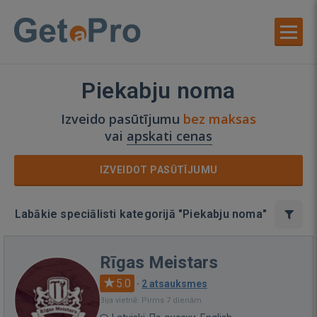
Piekabju noma
Izveido pasūtījumu
bez maksas
vai
apskati cenas
IZVEIDOT PASŪTĪJUMU
Labākie speciālisti kategorijā "Piekabju noma"
Rīgas Meistars
5.0
·
2 atsauksmes
Bija vietnē: Pirms 7 dienām