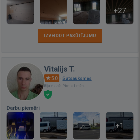
+27
IZVEIDOT PASŪTĪJUMU
Vitalijs T.
5.0
·
5 atsauksmes
Bija vietnē: Pirms 1 mēn.
Darbu piemēri
+1