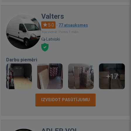
Valters
5.0
·
77 atsauksmes
Bija vietnē: Pirms 1 mēn.
Latviski
Darbu piemēri
+17
IZVEIDOT PASŪTĪJUMU
ADLER VOL