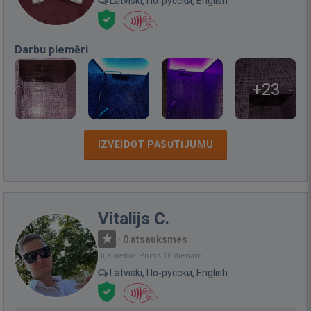
Latviski, По-русски, English
Darbu piemēri
+23
IZVEIDOT PASŪTĪJUMU
Vitalijs C.
·
0 atsauksmes
Bija vietnē: Pirms 18 dienām
Latviski, По-русски, English