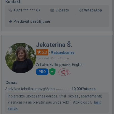
Kontakti
+371 *** *** 67
E-pasts
WhatsApp
Piedāvāt pasūtījumu
Jekaterina Š.
5.0
·
9 atsauksmes
Bija vietnē: Pirms 21 min.
Latviski, По-русски, English
PRO
Cenas
Sadzīves tehnikas mazgāšana
10,00€/stunda
Ir pieredze uzkopšanas darbos. Ofisi , skolas , apartamenti(
viesnīcas ka arī privātmājas un dzīvokli ). Atbildīgs cil...
lasīt
vairāk