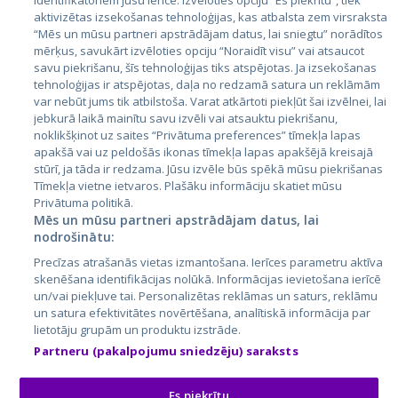
identifikatoriem jūsu ierīcē. Izvēloties opciju “Es piekrītu”, tiek
Valstis
aktivizētas izsekošanas tehnoloģijas, kas atbalsta zem virsraksta
Igaunija
“Mēs un mūsu partneri apstrādājam datus, lai sniegtu” norādītos
mērķus, savukārt izvēloties opciju “Noraidīt visu” vai atsaucot
Latvija
savu piekrišanu, šīs tehnoloģijas tiks atspējotas. Ja izsekošanas
tehnoloģijas ir atspējotas, daļa no redzamā satura un reklāmām
Lietuva
var nebūt jums tik atbilstoša. Varat atkārtoti piekļūt šai izvēlnei, lai
jebkurā laikā mainītu savu izvēli vai atsauktu piekrišanu,
noklikšķinot uz saites “Privātuma preferences” tīmekļa lapas
apakšā vai uz peldošās ikonas tīmekļa lapas apakšējā kreisajā
stūrī, ja tāda ir redzama. Jūsu izvēle būs spēkā mūsu piekrišanas
Tīmekļa vietne ietvaros. Plašāku informāciju skatiet mūsu
Privātuma politikā.
Mēs un mūsu partneri apstrādājam datus, lai
nodrošinātu:
City24.lv
CVbankas.lt
Precīzas atrašanās vietas izmantošana. Ierīces parametru aktīva
City24.ee
Kainos.lt
skenēšana identifikācijas nolūkā. Informācijas ievietošana ierīcē
un/vai piekļuve tai. Personalizētas reklāmas un saturs, reklāmu
GetaPro.lv
Paslaugos.lt
un satura efektivitātes novērtēšana, analītiskā informācija par
GetaPro.ee
auto24.ee
lietotāju grupām un produktu izstrāde.
Skelbiu.lt
KV.ee
Partneru (pakalpojumu sniedzēju) saraksts
Autoplius.lt
Osta.ee
Aruodas.lt
KuldneBörs.ee
Es piekrītu