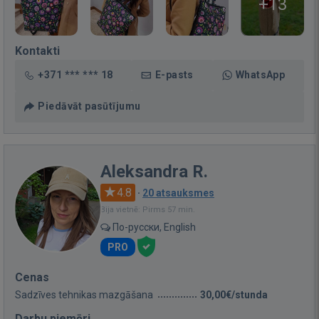
+13
Kontakti
+371 *** *** 18
E-pasts
WhatsApp
Piedāvāt pasūtījumu
Aleksandra R.
4.8
·
20 atsauksmes
Bija vietnē: Pirms 57 min.
По-русски, English
PRO
Cenas
Sadzīves tehnikas mazgāšana
30,00€/stunda
Darbu piemēri