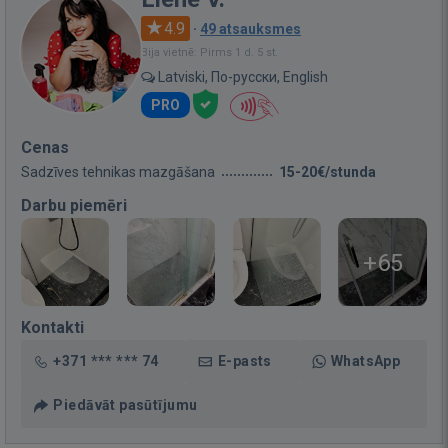
4.9
·
49 atsauksmes
Bija vietnē: Pirms 1 d. 5 st.
Latviski, По-русски, English
PRO
Cenas
Sadzīves tehnikas mazgāšana
15-20€/stunda
Darbu piemēri
+65
Kontakti
+371 *** *** 74
E-pasts
WhatsApp
Piedāvāt pasūtījumu