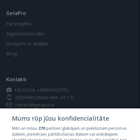
GetaPro
Par projektu
Atgriezeniskā saite
Jautājumi un atbildes
Blogs
Kontakti
City24 SIA, (40003692375)
28259069
(darba dien. 09-17)
contact@getapro.lv
Mums rūp jūsu konfidencialitāte
Mēs un mūsu
270
partneri glabājam un piekļūstam personas
datiem, piemēram, pārlūkošanas datiem vai unikālajiem