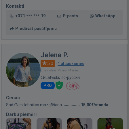
Kontakti
+371 *** *** 19
E-pasts
WhatsApp
Piedāvāt pasūtījumu
Jelena P.
5.0
·
1 atsauksmes
Bija vietnē: Pirms 44 min.
Latviski, По-русски
PRO
Cenas
Sadzīves tehnikas mazgāšana
15,00€/stunda
Darbu piemēri