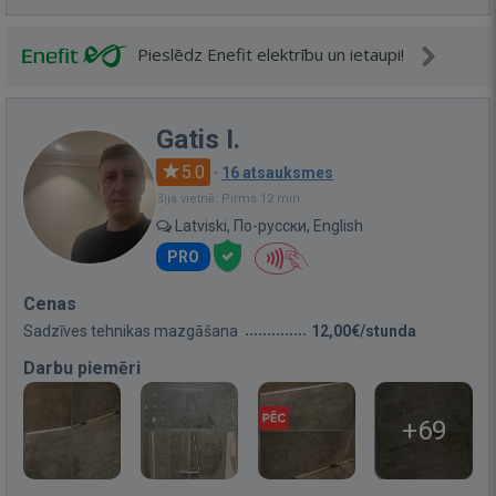
Pieslēdz Enefit elektrību un ietaupi!
Gatis I.
5.0
·
16 atsauksmes
Bija vietnē: Pirms 12 min.
Latviski, По-русски, English
PRO
Cenas
Sadzīves tehnikas mazgāšana
12,00€/stunda
Darbu piemēri
+69