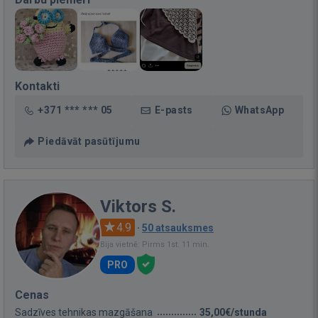
Kontakti
+371 *** *** 05
E-pasts
WhatsApp
Piedāvāt pasūtījumu
Viktors S.
4.9
·
50 atsauksmes
Bija vietnē: Pirms 1st. 11 min.
PRO
Cenas
Sadzīves tehnikas mazgāšana
35,00€/stunda