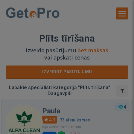
Plīts tīrīšana
Izveido pasūtījumu
bez maksas
vai
apskati cenas
IZVEIDOT PASŪTĪJUMU
Labākie speciālisti kategorijā "Plīts tīrīšana"
Daugavpilī
4
Paula
4.9
·
73 atsauksmes
Bija vietnē: Pirms 42 min.