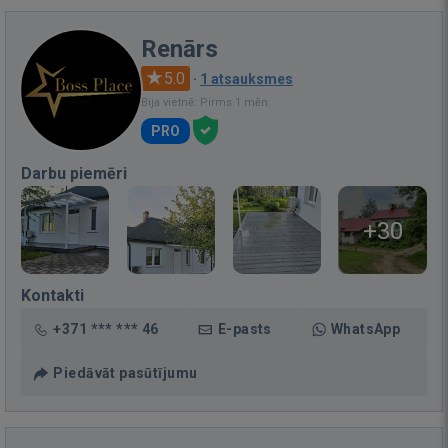
Renārs
5.0
·
1 atsauksmes
Bija vietnē: Pirms 1 mēn.
PRO
Darbu piemēri
+30
Kontakti
+371 *** *** 46
E-pasts
WhatsApp
Piedāvāt pasūtījumu