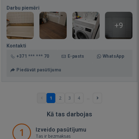
Darbu piemēri
+9
Kontakti
+371 *** *** 70
E-pasts
WhatsApp
Piedāvāt pasūtījumu
...
1
2
3
4
Kā tas darbojas
1
Izveido pasūtījumu
Tas ir bezmaksas