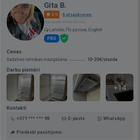
Gita B.
4.9
·
6 atsauksmes
Bija vietnē: Pirms 25 min.
Latviski, По-русски, English
PRO
Cenas
Sadzīves tehnikas mazgāšana
10-20€/stunda
Darbu piemēri
+14
Kontakti
+371 *** *** 98
E-pasts
WhatsApp
Piedāvāt pasūtījumu