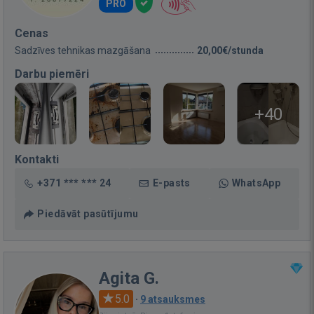
PRO
Cenas
Sadzīves tehnikas mazgāšana
20,00€/stunda
Darbu piemēri
+40
Kontakti
+371 *** *** 24
E-pasts
WhatsApp
Piedāvāt pasūtījumu
Agita G.
5.0
·
9 atsauksmes