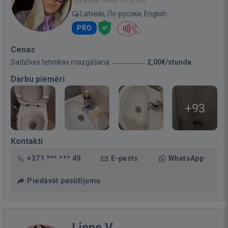
Bija vietnē: Pirms 1st. 6 min.
Latviski, По-русски, English
PRO
Cenas
Sadzīves tehnikas mazgāšana
2,00€/stunda
Darbu piemēri
+93
Kontakti
+371 *** *** 49
E-pasts
WhatsApp
Piedāvāt pasūtījumu
Liene V.