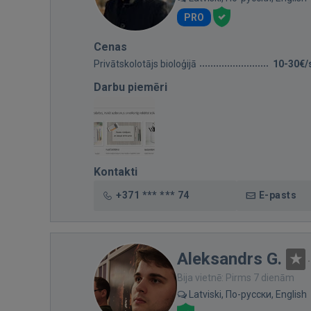
PRO
Cenas
Privātskolotājs bioloģijā
10-30€/
Darbu piemēri
Kontakti
+371 *** *** 74
E-pasts
Aleksandrs G.
Bija vietnē: Pirms 7 dienām
Latviski, По-русски, English