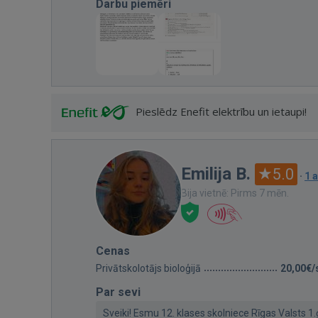
Darbu piemēri
Pieslēdz Enefit elektrību un ietaupi!
Emilija B.
5.0
·
1 
Bija vietnē: Pirms 7 mēn.
Cenas
Privātskolotājs bioloģijā
20,00€/
Par sevi
Sveiki! Esmu 12. klases skolniece Rīgas Valsts 1