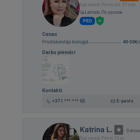
Bija vietnē: Pirms 2st. 27 min.
Latviski, По-русски
PRO
Cenas
Privātskolotājs bioloģijā
40-50€/
Darbu piemēri
Kontakti
+371 *** *** 02
E-pasts
Katrina L.
·
0 ats
Bija vietnē: Pirms 13 st.