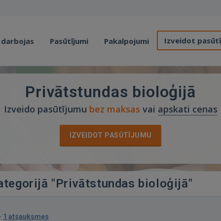
Izveidot pasūt
 darbojas
Pasūtījumi
Pakalpojumi
Privātstundas bioloģijā
Izveido pasūtījumu
bez maksas
vai
apskati cenas
IZVEIDOT PASŪTĪJUMU
ategorijā "Privātstundas bioloģijā"
·
1 atsauksmes