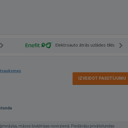
Elektroauto ātrās uzlādes tīkls
atsauksmes
IZVEIDOT PASŪTĪJUMU
stunda
.ģimnāzija, mācos bioķīmijas novirzienā. Piedāvāju privātstundas