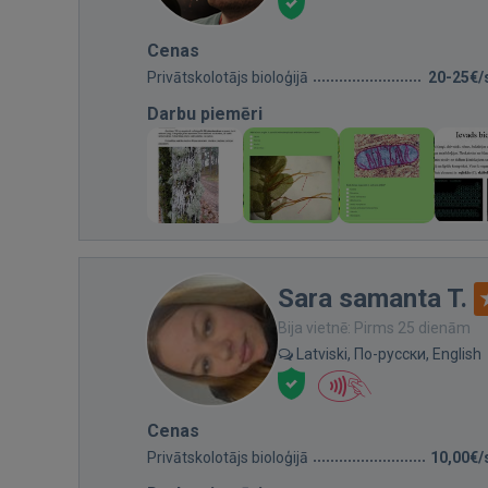
Cenas
Privātskolotājs bioloģijā
20-25€/
Darbu piemēri
Sara samanta T.
Bija vietnē: Pirms 25 dienām
Latviski, По-русски, English
Cenas
Privātskolotājs bioloģijā
10,00€/