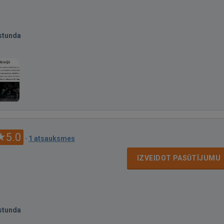
stunda
5.0
·
1 atsauksmes
IZVEIDOT PASŪTĪJUMU
stunda