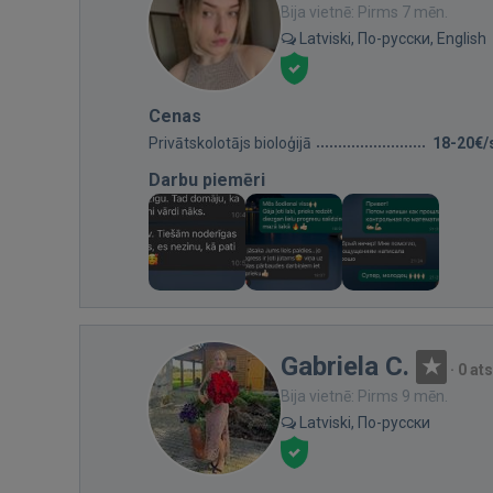
Bija vietnē: Pirms 7 mēn.
Latviski, По-русски, English
Cenas
Privātskolotājs bioloģijā
18-20€/
Darbu piemēri
Gabriela C.
·
0 at
Bija vietnē: Pirms 9 mēn.
Latviski, По-русски