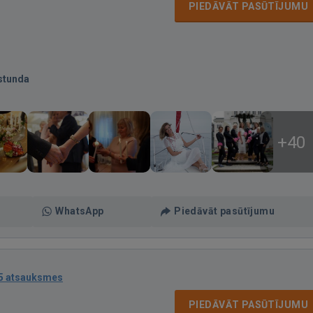
PIEDĀVĀT PASŪTĪJUMU
stunda
+40
WhatsApp
Piedāvāt pasūtījumu
5 atsauksmes
PIEDĀVĀT PASŪTĪJUMU