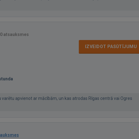
0 atsauksmes
IZVEIDOT PASŪTĪJUMU
stunda
u varētu apvienot ar mācībām, un kas atrodas Rīgas centrā vai Ogres
sauksmes