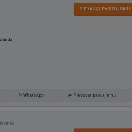
PIEDĀVĀT PASŪTĪJUMU
stunda
WhatsApp
Piedāvāt pasūtījumu
auksmes