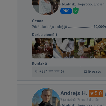
Latviski, По-русски, English
PRO
Cenas
Privātskolotājs bioloģijā
20,00€/
Darbu piemēri
Kontakti
+371 *** *** 67
E-pasts
Andrejs H.
5.0
·
Bija vietnē: Pirms 2 dienām
Latviski, По-русски, English