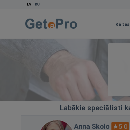
LV
RU
Kā tas
Labākie speciālisti k
Anna Skolo
5.0