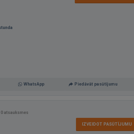
stunda
WhatsApp
Piedāvāt pasūtījumu
·
0 atsauksmes
IZVEIDOT PASŪTĪJUMU