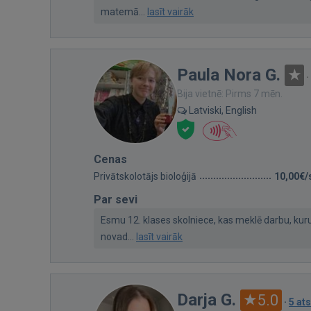
matemā...
lasīt vairāk
Paula Nora G.
·
Bija vietnē: Pirms 7 mēn.
Latviski, English
Cenas
Privātskolotājs bioloģijā
10,00€/
Par sevi
Esmu 12. klases skolniece, kas meklē darbu, kur
novad...
lasīt vairāk
Darja G.
5.0
·
5 at