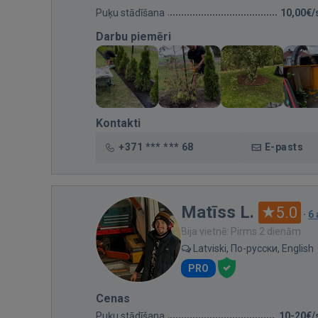
Puķu stādīšana
10,00€/
Darbu piemēri
Kontakti
+371 *** *** 68
E-pasts
Matīss L.
5.0
·
6
Bija vietnē: Pirms 2 dienām
Latviski, По-русски, English
PRO
Cenas
Puķu stādīšana
10-20€/