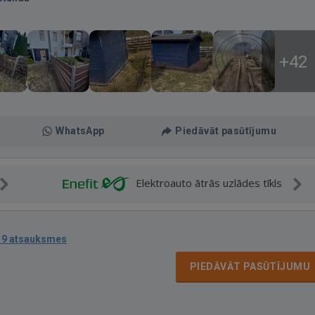
+42
WhatsApp
Piedāvāt pasūtījumu
Elektroauto ātrās uzlādes tīkls
19 atsauksmes
PIEDĀVĀT PASŪTĪJUMU