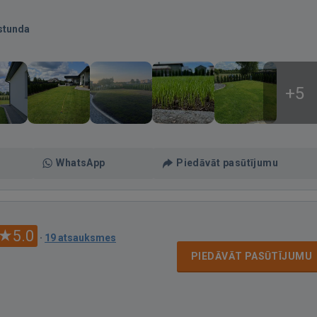
stunda
+5
WhatsApp
Piedāvāt pasūtījumu
5.0
·
19 atsauksmes
PIEDĀVĀT PASŪTĪJUMU