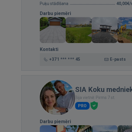
Puķu stādīšana
40,00€/
Darbu piemēri
Kontakti
+371 *** *** 45
E-pasts
SIA Koku medniek
Bija vietnē: Pirms 7 st.
PRO
Darbu piemēri