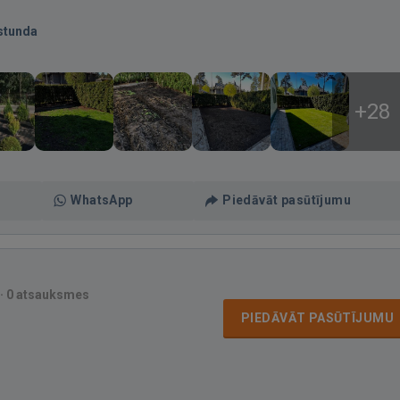
stunda
+28
WhatsApp
Piedāvāt pasūtījumu
·
0 atsauksmes
PIEDĀVĀT PASŪTĪJUMU