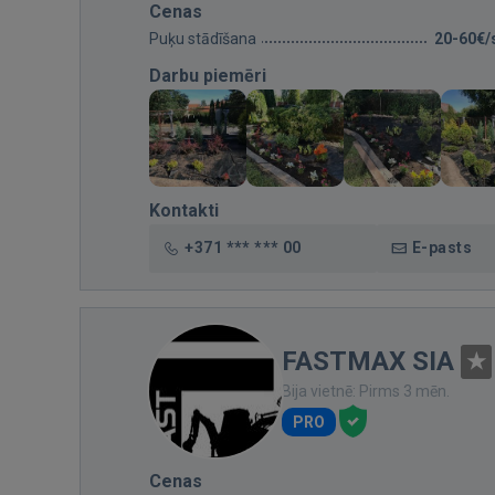
Cenas
Puķu stādīšana
20-60€/
Darbu piemēri
Kontakti
+371 *** *** 00
E-pasts
FASTMAX SIA
Bija vietnē: Pirms 3 mēn.
PRO
Cenas