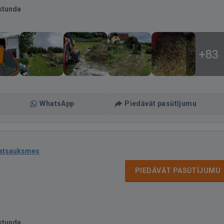
stunda
+83
WhatsApp
Piedāvāt pasūtījumu
 atsauksmes
PIEDĀVĀT PASŪTĪJUMU
stunda