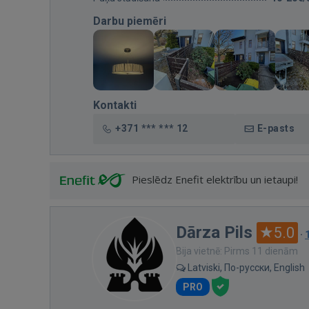
Darbu piemēri
Kontakti
+371 *** *** 12
E-pasts
Pieslēdz Enefit elektrību un ietaupi!
Dārza Pils
5.0
·
Bija vietnē: Pirms 11 dienām
Latviski, По-русски, English
PRO