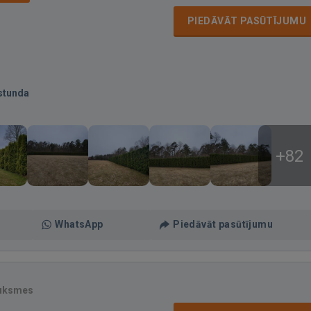
PIEDĀVĀT PASŪTĪJUMU
stunda
+82
WhatsApp
Piedāvāt pasūtījumu
auksmes