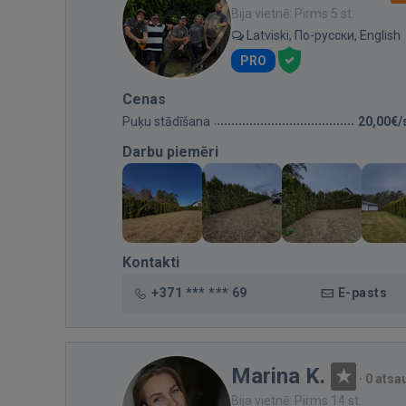
Bija vietnē: Pirms 5 st.
Latviski, По-русски, English
PRO
Cenas
Puķu stādīšana
20,00€/
Darbu piemēri
Kontakti
+371 *** *** 69
E-pasts
Marina K.
·
0 ats
Bija vietnē: Pirms 14 st.