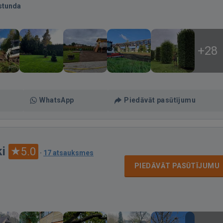
stunda
+28
WhatsApp
Piedāvāt pasūtījumu
i
5.0
·
17 atsauksmes
PIEDĀVĀT PASŪTĪJUMU