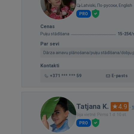
Latviski, По-русски, English
PRO
Cenas
Puķu stādīšana
15-25€/
Par sevi
Dārza ainavu plānošana/puķu stādīšana/dobju p
Kontakti
+371 *** *** 59
E-pasts
Tatjana K.
4.9
·
1
Bija vietnē: Pirms 1 d. 10 st.
PRO