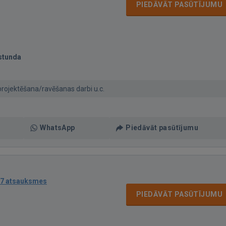
PIEDĀVĀT PASŪTĪJUMU
stunda
rojektēšana/ravēšanas darbi u.c.
WhatsApp
Piedāvāt pasūtījumu
7 atsauksmes
PIEDĀVĀT PASŪTĪJUMU