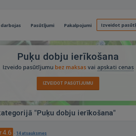
Izveidot pasūt
 darbojas
Pasūtījumi
Pakalpojumi
Puķu dobju ierīkošana
Izveido pasūtījumu
bez maksas
vai
apskati cenas
IZVEIDOT PASŪTĪJUMU
kategorijā "Puķu dobju ierīkošana"
4.6
·
14 atsauksmes