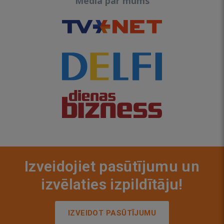
Media par mums
Izveidojiet pasūtījumu un
izvēlaties izpildītāju!
IZVEIDOT PASŪTĪJUMU