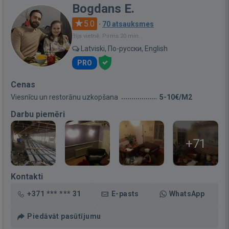
Bogdans E.
5.0
·
70 atsauksmes
Bija vietnē: Pirms 20 min.
Latviski, По-русски, English
PRO
Cenas
Viesnīcu un restorānu uzkopšana
5-10€/M2
Darbu piemēri
+71
Kontakti
+371 *** *** 31
E-pasts
WhatsApp
Piedāvāt pasūtījumu