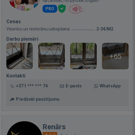
Latviski, По-русски, English
PRO
Cenas
Viesnīcu un restorānu uzkopšana
2-3€/M2
Darbu piemēri
+65
Kontakti
+371 *** *** 74
E-pasts
WhatsApp
Piedāvāt pasūtījumu
Renārs