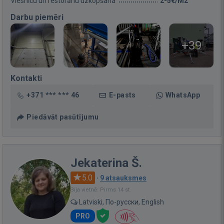
Viesnīcu un restorānu uzkopšana
2-5€/M2
Darbu piemēri
+39
Kontakti
+371 *** *** 46
E-pasts
WhatsApp
Piedāvāt pasūtījumu
Jekaterina Š.
5.0
·
9 atsauksmes
Bija vietnē: Pirms 14 st.
Latviski, По-русски, English
PRO