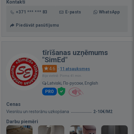
Kontakti
+371 *** *** 83
E-pasts
WhatsApp
Piedāvāt pasūtījumu
tīrīšanas uzņēmums
"SimEd"
4.6
·
11 atsauksmes
Bija vietnē: Pirms 41 min.
Latviski, По-русски, English
PRO
Cenas
Viesnīcu un restorānu uzkopšana
2-10€/M2
Darbu piemēri