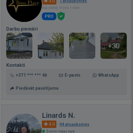
5.0
·
1 atsauksmes
Bija vietnē: Pirms 1 mēn.
PRO
Darbu piemēri
+30
Kontakti
+371 *** *** 46
E-pasts
WhatsApp
Piedāvāt pasūtījumu
Linards N.
4.9
·
94 atsauksmes
Šobrīd mājas lapā