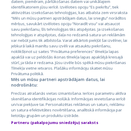
datiem, piemēram, pārlūkošanas datiem vai unikālajiem
identifikatoriem jūsu ierīcē. Izvēloties opciju “Es piekrītu”, tiek
Valstis
aktivizētas izsekošanas tehnoloģijas, kas atbalsta zem virsraksta
Igaunija
“Mēs un mūsu partneri apstrādājam datus, lai sniegtu” norādītos
mērķus, savukārt izvēloties opciju “Noraidīt visu” vai atsaucot
Latvija
savu piekrišanu, šīs tehnoloģijas tiks atspējotas. Ja izsekošanas
tehnoloģijas ir atspējotas, daļa no redzamā satura un reklāmām
Lietuva
var nebūt jums tik atbilstoša. Varat atkārtoti piekļūt šai izvēlnei, lai
jebkurā laikā mainītu savu izvēli vai atsauktu piekrišanu,
noklikšķinot uz saites “Privātuma preferences” tīmekļa lapas
apakšā vai uz peldošās ikonas tīmekļa lapas apakšējā kreisajā
stūrī, ja tāda ir redzama. Jūsu izvēle būs spēkā mūsu piekrišanas
Tīmekļa vietne ietvaros. Plašāku informāciju skatiet mūsu
Privātuma politikā.
Mēs un mūsu partneri apstrādājam datus, lai
nodrošinātu:
City24.lv
CVbankas.lt
Precīzas atrašanās vietas izmantošana. Ierīces parametru aktīva
City24.ee
Kainos.lt
skenēšana identifikācijas nolūkā. Informācijas ievietošana ierīcē
un/vai piekļuve tai. Personalizētas reklāmas un saturs, reklāmu
GetaPro.lv
Paslaugos.lt
un satura efektivitātes novērtēšana, analītiskā informācija par
GetaPro.ee
auto24.ee
lietotāju grupām un produktu izstrāde.
Skelbiu.lt
KV.ee
Partneru (pakalpojumu sniedzēju) saraksts
Autoplius.lt
Osta.ee