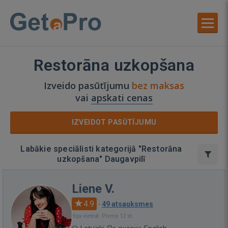
Restorāna uzkopšana
Izveido pasūtījumu
bez maksas
vai
apskati cenas
IZVEIDOT PASŪTĪJUMU
Labākie speciālisti kategorijā "Restorāna
uzkopšana" Daugavpilī
Liene V.
4.9
·
49 atsauksmes
Bija vietnē: Pirms 12 st.