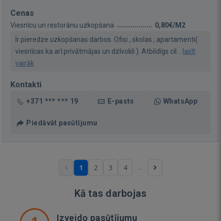
Cenas
Viesnīcu un restorānu uzkopšana
0,80€/M2
Ir pieredze uzkopšanas darbos. Ofisi , skolas , apartamenti(
viesnīcas ka arī privātmājas un dzīvokli ). Atbildīgs cil...
lasīt
vairāk
Kontakti
+371 *** *** 19
E-pasts
WhatsApp
Piedāvāt pasūtījumu
...
1
2
3
4
Kā tas darbojas
Izveido pasūtījumu