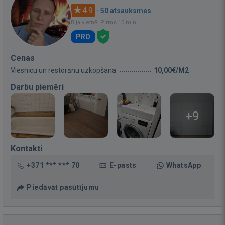
4.9
·
50 atsauksmes
Bija vietnē: Pirms 10 min.
PRO
Cenas
Viesnīcu un restorānu uzkopšana
10,00€/M2
Darbu piemēri
+9
Kontakti
+371 *** *** 70
E-pasts
WhatsApp
Piedāvāt pasūtījumu