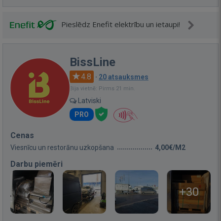
Pieslēdz Enefit elektrību un ietaupi!
BissLine
4.8
·
20 atsauksmes
Bija vietnē: Pirms 21 min.
Latviski
PRO
Cenas
Viesnīcu un restorānu uzkopšana
4,00€/M2
Darbu piemēri
+30