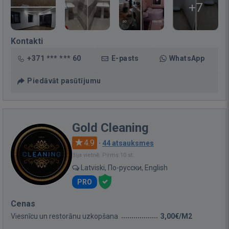
+7
Kontakti
+371 *** *** 60
E-pasts
WhatsApp
Piedāvāt pasūtījumu
Gold Cleaning
4.9
·
44 atsauksmes
Bija vietnē: Pirms 10 st.
Latviski, По-русски, English
PRO
Cenas
Viesnīcu un restorānu uzkopšana
3,00€/M2