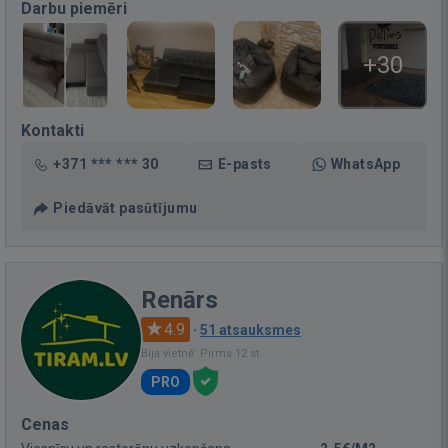
Darbu piemēri
+30
Kontakti
+371 *** *** 30
E-pasts
WhatsApp
Piedāvāt pasūtījumu
Renārs
4.9
·
51 atsauksmes
Bija vietnē: Pirms 12 st.
PRO
Cenas