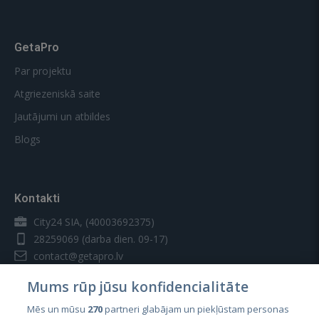
GetaPro
Par projektu
Atgriezeniskā saite
Jautājumi un atbildes
Blogs
Kontakti
City24 SIA, (40003692375)
28259069
(darba dien. 09-17)
contact@getapro.lv
Mums rūp jūsu konfidencialitāte
Mēs un mūsu
270
partneri glabājam un piekļūstam personas