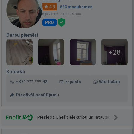
4.9
·
623 atsauksmes
Bija vietnē: Pirms 10 min.
PRO
Darbu piemēri
+28
Kontakti
+371 *** *** 92
E-pasts
WhatsApp
Piedāvāt pasūtījumu
Pieslēdz Enefit elektrību un ietaupi!