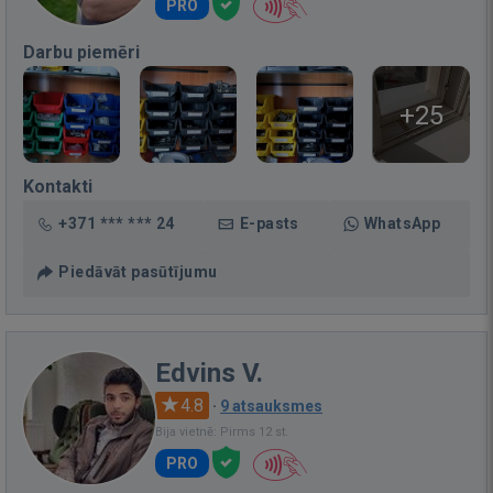
PRO
Darbu piemēri
+25
Kontakti
+371 *** *** 24
E-pasts
WhatsApp
Piedāvāt pasūtījumu
Edvins V.
4.8
·
9 atsauksmes
Bija vietnē: Pirms 12 st.
PRO