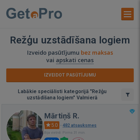
Režģu uzstādīšana logiem
Izveido pasūtījumu
bez maksas
vai
apskati cenas
IZVEIDOT PASŪTĪJUMU
Labākie speciālisti kategorijā "Režģu
uzstādīšana logiem" Valmierā
Mārtiņš R.
5.0
·
482 atsauksmes
Bija vietnē: Pirms 31 min.