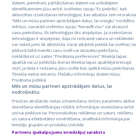
datiem, piemēram, pārlūkošanas datiem vai unikālajiem
identifikatoriem jūsu ierīcē. Izvēloties opciju “Es piekrītu”, tiek
Valstis
aktivizētas izsekošanas tehnoloģijas, kas atbalsta zem virsraksta
Igaunija
“Mēs un mūsu partneri apstrādājam datus, lai sniegtu” norādītos
mērķus, savukārt izvēloties opciju “Noraidīt visu” vai atsaucot
Latvija
savu piekrišanu, šīs tehnoloģijas tiks atspējotas. Ja izsekošanas
tehnoloģijas ir atspējotas, daļa no redzamā satura un reklāmām
Lietuva
var nebūt jums tik atbilstoša. Varat atkārtoti piekļūt šai izvēlnei, lai
jebkurā laikā mainītu savu izvēli vai atsauktu piekrišanu,
noklikšķinot uz saites “Privātuma preferences” tīmekļa lapas
apakšā vai uz peldošās ikonas tīmekļa lapas apakšējā kreisajā
stūrī, ja tāda ir redzama. Jūsu izvēle būs spēkā mūsu piekrišanas
Tīmekļa vietne ietvaros. Plašāku informāciju skatiet mūsu
Privātuma politikā.
Mēs un mūsu partneri apstrādājam datus, lai
nodrošinātu:
City24.lv
CVbankas.lt
Precīzas atrašanās vietas izmantošana. Ierīces parametru aktīva
City24.ee
Kainos.lt
skenēšana identifikācijas nolūkā. Informācijas ievietošana ierīcē
un/vai piekļuve tai. Personalizētas reklāmas un saturs, reklāmu
GetaPro.lv
Paslaugos.lt
un satura efektivitātes novērtēšana, analītiskā informācija par
GetaPro.ee
auto24.ee
lietotāju grupām un produktu izstrāde.
Skelbiu.lt
KV.ee
Partneru (pakalpojumu sniedzēju) saraksts
Autoplius.lt
Osta.ee