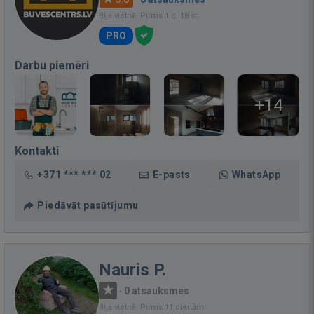
Bija vietnē: Pirms 1 d. 18 st.
PRO
Darbu piemēri
+14
Kontakti
+371 *** *** 02
E-pasts
WhatsApp
Piedāvāt pasūtījumu
Nauris P.
·
0 atsauksmes
Bija vietnē: Pirms 11 dienām