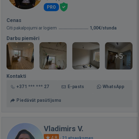
PRO
Cenas
Citi pakalpojumi ar logiem
1,00€/stunda
Darbu piemēri
+5
Kontakti
+371 *** *** 27
E-pasts
WhatsApp
Piedāvāt pasūtījumu
Vladimirs V.
4.8
·
21 atsauksmes