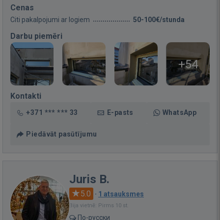
Cenas
Citi pakalpojumi ar logiem
50-100€/stunda
Darbu piemēri
+54
Kontakti
+371 *** *** 33
E-pasts
WhatsApp
Piedāvāt pasūtījumu
Juris B.
5.0
·
1 atsauksmes
Bija vietnē: Pirms 10 st.
По-русски