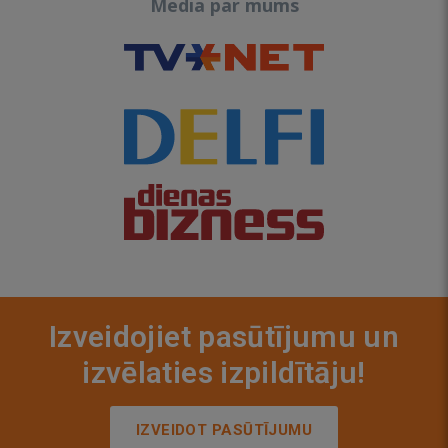
Media par mums
Izveidojiet pasūtījumu un
izvēlaties izpildītāju!
IZVEIDOT PASŪTĪJUMU