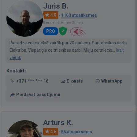
Juris B.
4.9
·
1160 atsauksmes
Bija vietnē: Pirms 34 min.
PRO
Pieredze celtniecībā vairāk par 20 gadiem. Santehnikas darbi,
Elektrība, Vispārīgie celtniecības darbi. Māju celtniecīb...
lasīt
vairāk
Kontakti
+371 *** *** 16
E-pasts
WhatsApp
Piedāvāt pasūtījumu
Arturs K.
4.8
·
55 atsauksmes