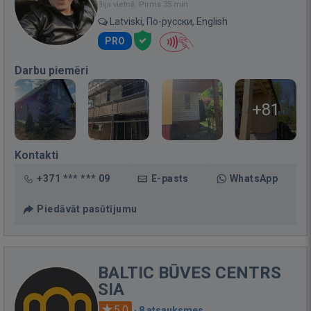
Bija vietnē: Pirms 35 min.
Latviski, По-русски, English
PRO
Darbu piemēri
+81
Kontakti
+371 *** *** 09
E-pasts
WhatsApp
Piedāvāt pasūtījumu
BALTIC BŪVES CENTRS
SIA
5.0
·
8 atsauksmes