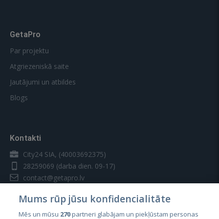
GetaPro
Par projektu
Atgriezeniskā saite
Jautājumi un atbildes
Blogs
Kontakti
City24 SIA, (40003692375)
28259069
(darba dien. 09-17)
contact@getapro.lv
Mums rūp jūsu konfidencialitāte
Mēs un mūsu
270
partneri glabājam un piekļūstam personas