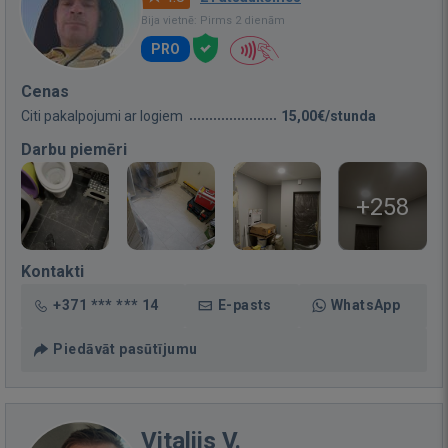
Bija vietnē: Pirms 2 dienām
PRO
Cenas
Citi pakalpojumi ar logiem
15,00€/stunda
Darbu piemēri
+258
Kontakti
+371 *** *** 14
E-pasts
WhatsApp
Piedāvāt pasūtījumu
Vitalijs V.