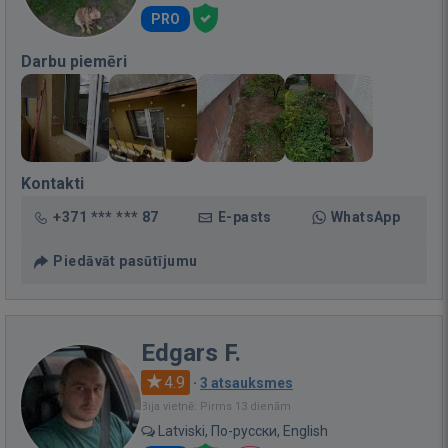
PRO
Darbu piemēri
Kontakti
+371 *** *** 87
E-pasts
WhatsApp
Piedāvāt pasūtījumu
Edgars F.
4.9
·
3 atsauksmes
Bija vietnē: Pirms 13 dienām
Latviski, По-русски, English