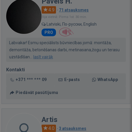
Pavels H.
4.9
·
71 atsauksmes
Bija vietnē: Pirms 1st. 30 min.
Latviski, По-русски, English
PRO
Labvakar! Esmu speciālists būvniecības jomā: montāža,
demontāža, betonēšanas darbi, metinasana,žogu un terasu
uzstādīšan...
lasīt vairāk
Kontakti
+371 *** *** 09
E-pasts
WhatsApp
Piedāvāt pasūtījumu
Artis
4.0
·
3 atsauksmes