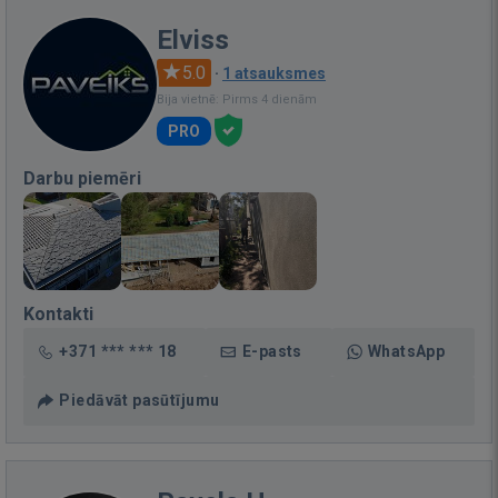
Elviss
5.0
·
1 atsauksmes
Bija vietnē: Pirms 4 dienām
PRO
Darbu piemēri
Kontakti
+371 *** *** 18
E-pasts
WhatsApp
Piedāvāt pasūtījumu