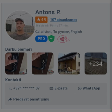
Antons P.
4.9
·
107 atsauksmes
Bija vietnē: Pirms 37 min.
Latviski, По-русски, English
PRO
Darbu piemēri
+234
Kontakti
+371 *** *** 07
E-pasts
WhatsApp
Piedāvāt pasūtījumu