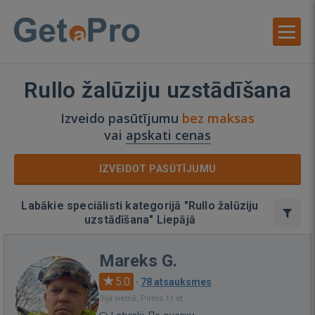
Rullo žalūziju uzstādīšana
Izveido pasūtījumu
bez maksas
vai
apskati cenas
IZVEIDOT PASŪTĪJUMU
Labākie speciālisti kategorijā "Rullo žalūziju
uzstādīšana" Liepājā
Mareks G.
5.0
·
78 atsauksmes
Bija vietnē: Pirms 11 st.