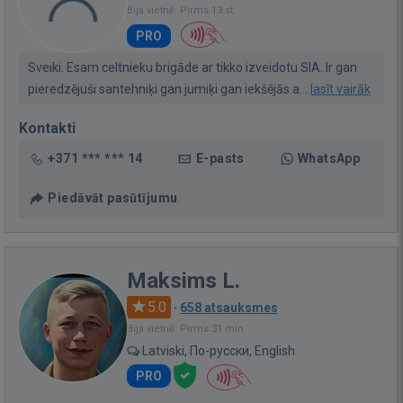
Bija vietnē: Pirms 13 st.
PRO
Sveiki. Esam celtnieku brigāde ar tikko izveidotu SIA. Ir gan
pieredzējuši santehniķi gan jumiķi gan iekšējās a...
lasīt vairāk
Kontakti
+371 *** *** 14
E-pasts
WhatsApp
Piedāvāt pasūtījumu
Maksims L.
5.0
·
658 atsauksmes
Bija vietnē: Pirms 31 min.
Latviski, По-русски, English
PRO