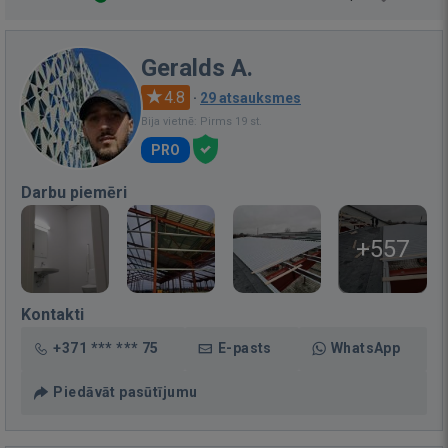
Geralds A.
4.8
·
29 atsauksmes
Bija vietnē: Pirms 19 st.
PRO
Darbu piemēri
+557
Kontakti
+371 *** *** 75
E-pasts
WhatsApp
Piedāvāt pasūtījumu