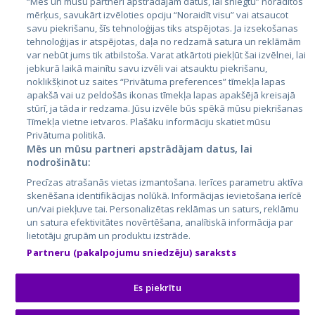
“Mēs un mūsu partneri apstrādājam datus, lai sniegtu” norādītos
mērķus, savukārt izvēloties opciju “Noraidīt visu” vai atsaucot
Latvija
savu piekrišanu, šīs tehnoloģijas tiks atspējotas. Ja izsekošanas
tehnoloģijas ir atspējotas, daļa no redzamā satura un reklāmām
Lietuva
var nebūt jums tik atbilstoša. Varat atkārtoti piekļūt šai izvēlnei, lai
jebkurā laikā mainītu savu izvēli vai atsauktu piekrišanu,
noklikšķinot uz saites “Privātuma preferences” tīmekļa lapas
apakšā vai uz peldošās ikonas tīmekļa lapas apakšējā kreisajā
stūrī, ja tāda ir redzama. Jūsu izvēle būs spēkā mūsu piekrišanas
Tīmekļa vietne ietvaros. Plašāku informāciju skatiet mūsu
Privātuma politikā.
Mēs un mūsu partneri apstrādājam datus, lai
nodrošinātu:
City24.lv
CVbankas.lt
Precīzas atrašanās vietas izmantošana. Ierīces parametru aktīva
City24.ee
Kainos.lt
skenēšana identifikācijas nolūkā. Informācijas ievietošana ierīcē
un/vai piekļuve tai. Personalizētas reklāmas un saturs, reklāmu
GetaPro.lv
Paslaugos.lt
un satura efektivitātes novērtēšana, analītiskā informācija par
GetaPro.ee
auto24.ee
lietotāju grupām un produktu izstrāde.
Skelbiu.lt
KV.ee
Partneru (pakalpojumu sniedzēju) saraksts
Autoplius.lt
Osta.ee
Aruodas.lt
KuldneBörs.ee
Es piekrītu