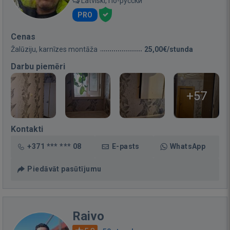
Latviski, По-русски
PRO
Cenas
Žalūziju, karnīzes montāža
25,00€/stunda
Darbu piemēri
+57
Kontakti
+371 *** *** 08
E-pasts
WhatsApp
Piedāvāt pasūtījumu
Raivo