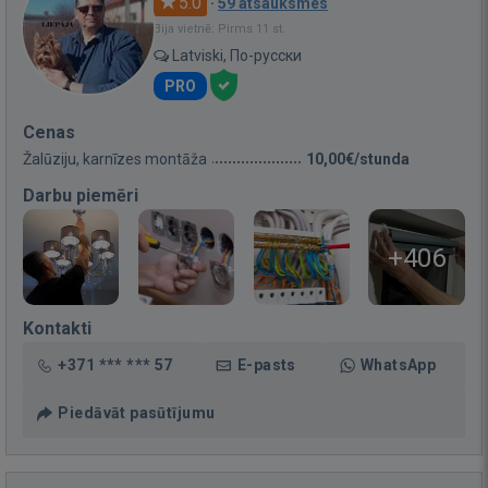
5.0
·
59 atsauksmes
Bija vietnē: Pirms 11 st.
Latviski, По-русски
PRO
Cenas
Žalūziju, karnīzes montāža
10,00€/stunda
Darbu piemēri
+406
Kontakti
+371 *** *** 57
E-pasts
WhatsApp
Piedāvāt pasūtījumu