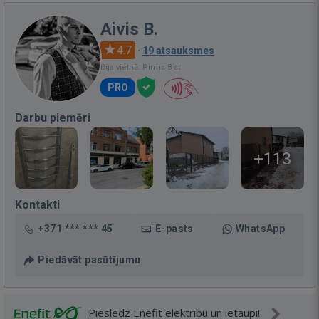
Aivis B.
4.7
·
19 atsauksmes
Bija vietnē: Pirms 8 st.
PRO
Darbu piemēri
+113
Kontakti
+371 *** *** 45
E-pasts
WhatsApp
Piedāvāt pasūtījumu
Pieslēdz Enefit elektrību un ietaupi!