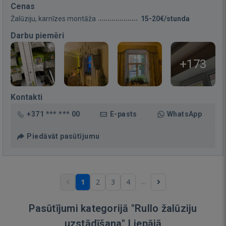
Cenas
Žalūziju, karnīzes montāža
15-20€/stunda
Darbu piemēri
+173
Kontakti
+371 *** *** 00
E-pasts
WhatsApp
Piedāvāt pasūtījumu
...
1
2
3
4
Pasūtījumi kategorijā "Rullo žalūziju
uzstādīšana" Liepājā