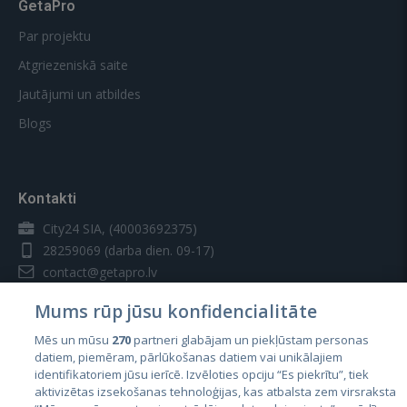
GetaPro
Par projektu
Atgriezeniskā saite
Jautājumi un atbildes
Blogs
Kontakti
City24 SIA, (40003692375)
28259069
(darba dien. 09-17)
contact@getapro.lv
Mums rūp jūsu konfidencialitāte
Mēs un mūsu
270
partneri glabājam un piekļūstam personas
datiem, piemēram, pārlūkošanas datiem vai unikālajiem
identifikatoriem jūsu ierīcē. Izvēloties opciju “Es piekrītu”, tiek
Valstis
aktivizētas izsekošanas tehnoloģijas, kas atbalsta zem virsraksta
Igaunija