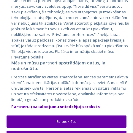
“Mēs un mūsu partneri apstrādājam datus, lai sniegtu” norādītos
mērķus, savukārt izvēloties opciju “Noraidīt visu” vai atsaucot
Latvija
savu piekrišanu, šīs tehnoloģijas tiks atspējotas. Ja izsekošanas
tehnoloģijas ir atspējotas, daļa no redzamā satura un reklāmām
Lietuva
var nebūt jums tik atbilstoša. Varat atkārtoti piekļūt šai izvēlnei, lai
jebkurā laikā mainītu savu izvēli vai atsauktu piekrišanu,
noklikšķinot uz saites “Privātuma preferences” tīmekļa lapas
apakšā vai uz peldošās ikonas tīmekļa lapas apakšējā kreisajā
stūrī, ja tāda ir redzama. Jūsu izvēle būs spēkā mūsu piekrišanas
Tīmekļa vietne ietvaros. Plašāku informāciju skatiet mūsu
Privātuma politikā.
Mēs un mūsu partneri apstrādājam datus, lai
nodrošinātu:
City24.lv
CVbankas.lt
Precīzas atrašanās vietas izmantošana. Ierīces parametru aktīva
City24.ee
Kainos.lt
skenēšana identifikācijas nolūkā. Informācijas ievietošana ierīcē
un/vai piekļuve tai. Personalizētas reklāmas un saturs, reklāmu
GetaPro.lv
Paslaugos.lt
un satura efektivitātes novērtēšana, analītiskā informācija par
GetaPro.ee
auto24.ee
lietotāju grupām un produktu izstrāde.
Skelbiu.lt
KV.ee
Partneru (pakalpojumu sniedzēju) saraksts
Autoplius.lt
Osta.ee
Aruodas.lt
KuldneBörs.ee
Es piekrītu