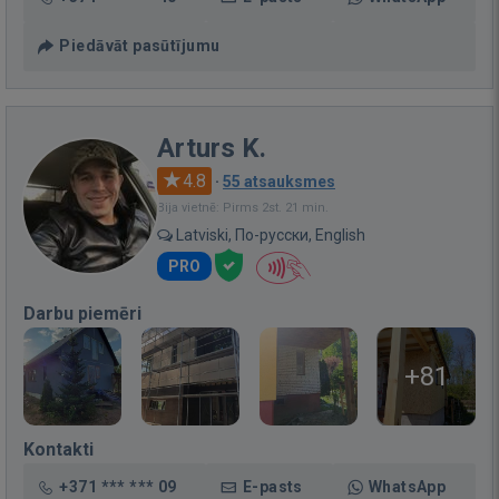
Piedāvāt pasūtījumu
Arturs K.
4.8
·
55 atsauksmes
Bija vietnē: Pirms 2st. 21 min.
Latviski, По-русски, English
PRO
Darbu piemēri
+81
Kontakti
+371 *** *** 09
E-pasts
WhatsApp