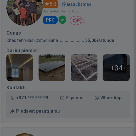
5.0
·
19 atsauksmes
Bija vietnē: Pirms 15 st.
PRO
Cenas
Citas tehnikas uzstādīšana
55,00€/stunda
Darbu piemēri
+34
Kontakti
+371 *** *** 99
E-pasts
WhatsApp
Piedāvāt pasūtījumu