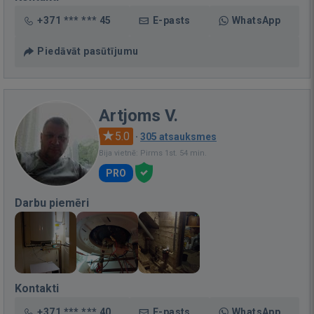
+371 *** *** 45
E-pasts
WhatsApp
Piedāvāt pasūtījumu
Artjoms V.
5.0
·
305 atsauksmes
Bija vietnē: Pirms 1st. 54 min.
PRO
Darbu piemēri
Kontakti
+371 *** *** 40
E-pasts
WhatsApp