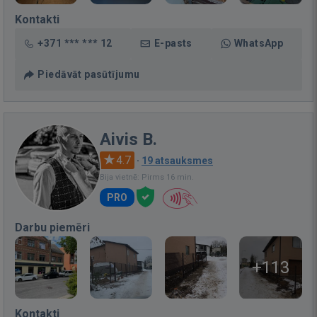
Kontakti
+371 *** *** 12
E-pasts
WhatsApp
Piedāvāt pasūtījumu
Aivis B.
4.7
·
19 atsauksmes
Bija vietnē: Pirms 16 min.
PRO
Darbu piemēri
+113
Kontakti