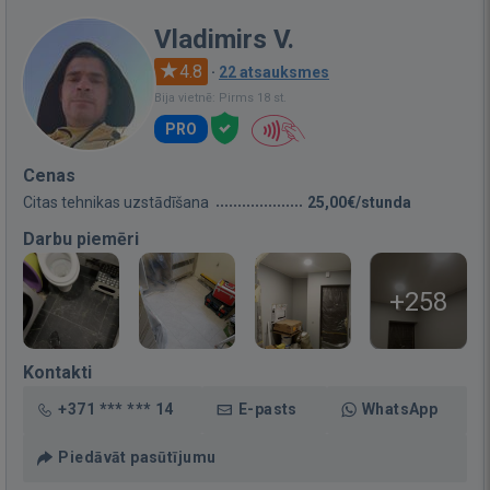
Vladimirs V.
4.8
·
22 atsauksmes
Bija vietnē: Pirms 18 st.
PRO
Cenas
Citas tehnikas uzstādīšana
25,00€/stunda
Darbu piemēri
+258
Kontakti
+371 *** *** 14
E-pasts
WhatsApp
Piedāvāt pasūtījumu