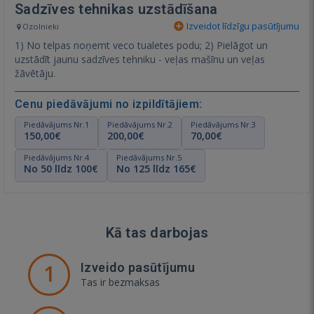
Sadzīves tehnikas uzstādīšana
Izveidot līdzīgu pasūtījumu
Ozolnieki
1) No telpas noņemt veco tualetes podu; 2) Pielāgot un
uzstādīt jaunu sadzīves tehniku - veļas mašīnu un veļas
žāvētāju.
Cenu piedāvājumi no izpildītājiem:
Piedāvājums Nr.1
Piedāvājums Nr.2
Piedāvājums Nr.3
150,00€
200,00€
70,00€
Piedāvājums Nr.4
Piedāvājums Nr.5
No 50 līdz 100€
No 125 līdz 165€
Kā tas darbojas
1
Izveido pasūtījumu
Tas ir bezmaksas