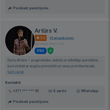
Piedāvāt pasūtījumu
Artūrs V.
5.0
·
10 atsauksmes
Bija vietnē: Pirms 12 st.
PRO
Esmu Artūrs — pragmatisks, radošs un atbildīgs speciālists,
kurš strādā ar augstu precizitāti un cieņu pret klienta laik...
lasīt vairāk
Kontakti
+371 *** *** 92
E-pasts
WhatsApp
Piedāvāt pasūtījumu