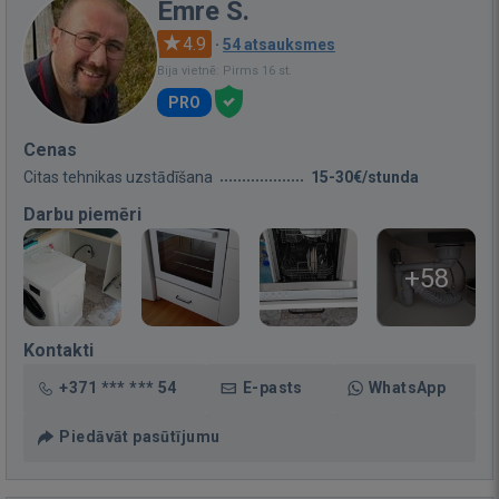
Emre S.
4.9
·
54 atsauksmes
Bija vietnē: Pirms 16 st.
PRO
Cenas
Citas tehnikas uzstādīšana
15-30€/stunda
Darbu piemēri
+58
Kontakti
+371 *** *** 54
E-pasts
WhatsApp
Piedāvāt pasūtījumu