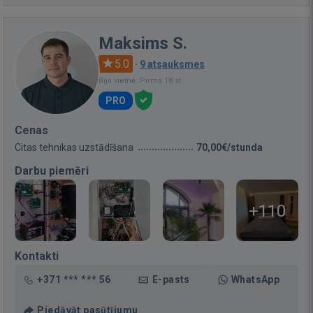
Maksims S.
5.0
·
9 atsauksmes
Bija vietnē: Pirms 18 st.
PRO
Cenas
Citas tehnikas uzstādīšana
70,00€/stunda
Darbu piemēri
+110
Kontakti
+371 *** *** 56
E-pasts
WhatsApp
Piedāvāt pasūtījumu