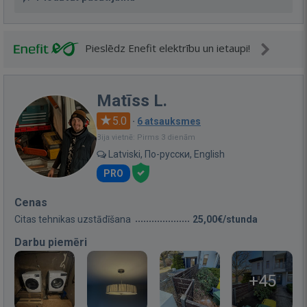
Pieslēdz Enefit elektrību un ietaupi!
Matīss L.
5.0
·
6 atsauksmes
Bija vietnē: Pirms 3 dienām
Latviski, По-русски, English
PRO
Cenas
Citas tehnikas uzstādīšana
25,00€/stunda
Darbu piemēri
+45