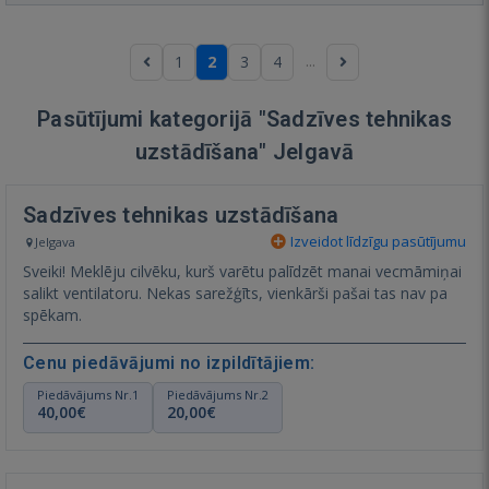
...
1
2
3
4
Pasūtījumi kategorijā "Sadzīves tehnikas
uzstādīšana" Jelgavā
Sadzīves tehnikas uzstādīšana
Izveidot līdzīgu pasūtījumu
Jelgava
Sveiki! Meklēju cilvēku, kurš varētu palīdzēt manai vecmāmiņai
salikt ventilatoru. Nekas sarežģīts, vienkārši pašai tas nav pa
spēkam.
Cenu piedāvājumi no izpildītājiem:
Piedāvājums Nr.1
Piedāvājums Nr.2
40,00€
20,00€