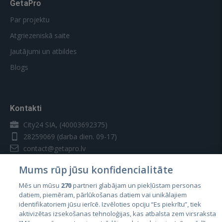
GetaPro
Par projektu
Atgriezeniskā saite
Jautājumi un atbildes
Blogs
Kontakti
City24 SIA, (40003692375)
28259069
(darba dien. 09-17)
contact@getapro.lv
Mums rūp jūsu konfidencialitāte
Mēs un mūsu
270
partneri glabājam un piekļūstam personas
datiem, piemēram, pārlūkošanas datiem vai unikālajiem
identifikatoriem jūsu ierīcē. Izvēloties opciju “Es piekrītu”, tiek
Valstis
aktivizētas izsekošanas tehnoloģijas, kas atbalsta zem virsraksta
Igaunija