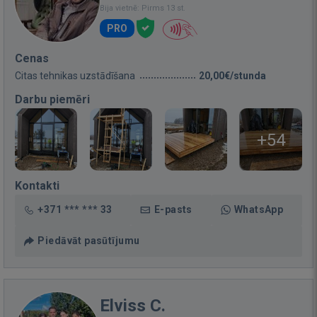
Bija vietnē: Pirms 13 st.
PRO
Cenas
Citas tehnikas uzstādīšana
20,00€/stunda
Darbu piemēri
+54
Kontakti
+371 *** *** 33
E-pasts
WhatsApp
Piedāvāt pasūtījumu
Elviss C.