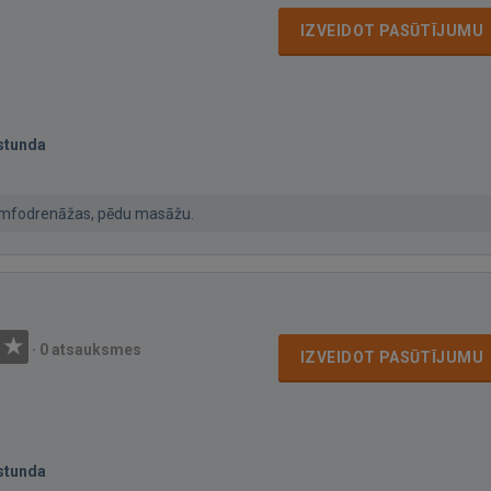
IZVEIDOT PASŪTĪJUMU
stunda
 limfodrenāžas, pēdu masāžu.
·
0 atsauksmes
IZVEIDOT PASŪTĪJUMU
stunda