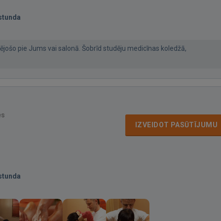
stunda
sējošo pie Jums vai salonā. Šobrīd studēju medicīnas koledžā,
es
IZVEIDOT PASŪTĪJUMU
stunda