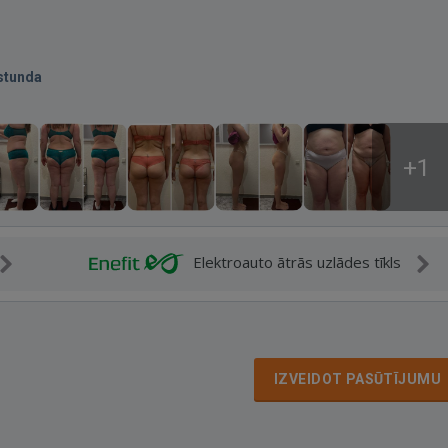
stunda
+1
Elektroauto ātrās uzlādes tīkls
IZVEIDOT PASŪTĪJUMU