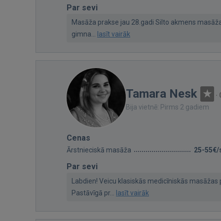
Par sevi
Masāža prakse jau 28.gadi Silto akmens masāža.
gimna...
lasīt vairāk
Tamara Nesk
·
Bija vietnē: Pirms 2 gadiem
Cenas
Ārstnieciskā masāža
25-55€/
Par sevi
Labdien! Veicu klasiskās medicīniskās masāžas 
Pastāvīgā pr...
lasīt vairāk