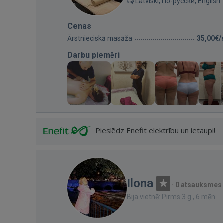
Latviski, По-русски, English
Cenas
Ārstnieciskā masāža
35,00€/
Darbu piemēri
Pieslēdz Enefit elektrību un ietaupi!
Ilona
·
0 atsauksmes
Bija vietnē: Pirms 3 g., 6 mēn.