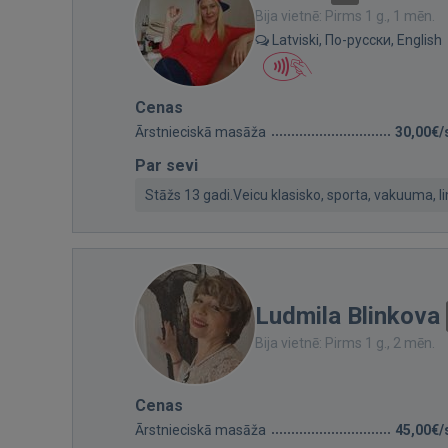
Bija vietnē: Pirms 1 g., 1 mēn.
Latviski, По-русски, English
Cenas
Ārstnieciskā masāža
30,00€/
Par sevi
Stāžs 13 gadi.Veicu klasisko, sporta, vakuuma,
Ludmila Blinkova
Bija vietnē: Pirms 1 g., 2 mēn.
Cenas
Ārstnieciskā masāža
45,00€/