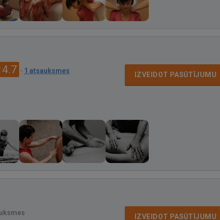
4.7
·
1 atsauksmes
IZVEIDOT PASŪTĪJUMU
auksmes
IZVEIDOT PASŪTĪJUMU