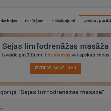
Izveidot pasūt
 darbojas
Pasūtījumi
Pakalpojumi
Sejas limfodrenāžas masāža
Izveido pasūtījumu
bez maksas
vai
apskati cenas
IZVEIDOT PASŪTĪJUMU
egorijā "Sejas limfodrenāžas masāža"
es