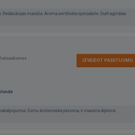
 Relāksācijas masāža. Aroma sertificēta specialiste. Diafragmālas
0 atsauksmes
IZVEIDOT PASŪTĪJUMU
stunda
pakalpojumus. Esmu ārstienciska persona, ir masiera diploms.