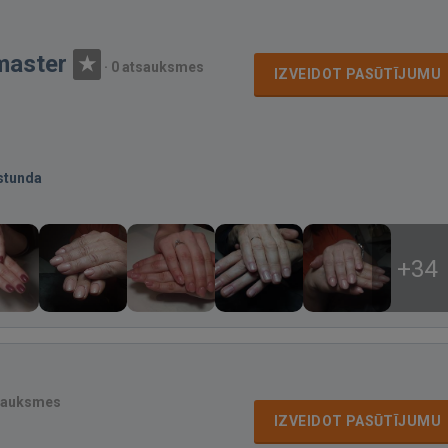
master
·
0 atsauksmes
IZVEIDOT PASŪTĪJUMU
stunda
+34
sauksmes
IZVEIDOT PASŪTĪJUMU