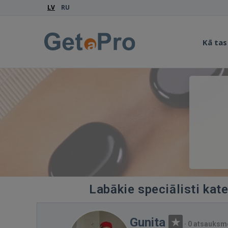
LV
RU
Kā tas
Labākie speciālisti kat
Gunita
·
0 atsauksm