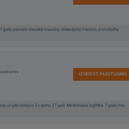
1 gadu pieredzi klasiskā masāža, relaksējoša masāža, pretcelulīta
tsauksmes
IZVEIDOT PASŪTĪJUMU
cos un pilnveidojos. Es esmu 27 gadi .Medicīniskā izglītība. 7 gadu ma...