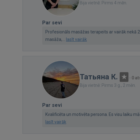
Bija vietnē: Pirms 4 mēn.
Par sevi
Profesionāls masāžas terapeits ar vairāk nekā 2
masāža,...
lasīt vairāk
Татьяна К.
·
0 a
Bija vietnē: Pirms 3 g., 2 mēn.
Par sevi
Kvalificēta un motivēta persona. Es visu laiku mā
lasīt vairāk