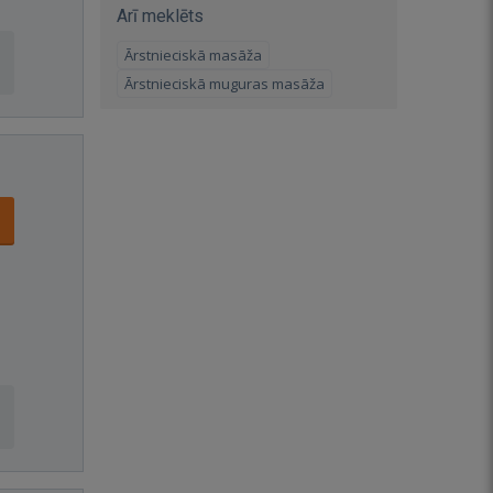
Arī meklēts
Ārstnieciskā masāža
Ārstnieciskā muguras masāža