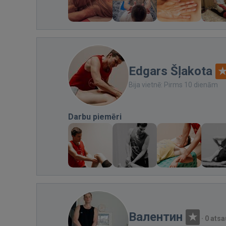
Edgars Šļakota
Bija vietnē: Pirms 10 dienām
Darbu piemēri
Валентин
·
0 ats