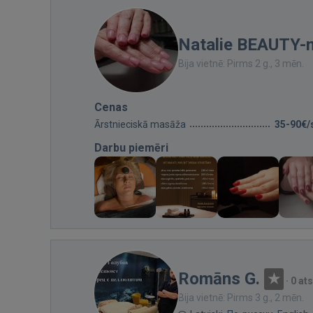
Natalie BEAUTY-
Bija vietnē: Pirms 2 g., 3 mēn.
Cenas
Ārstnieciskā masāža
35-90€/
Darbu piemēri
Romāns G.
·
0 at
Bija vietnē: Pirms 3 g., 2 mēn.