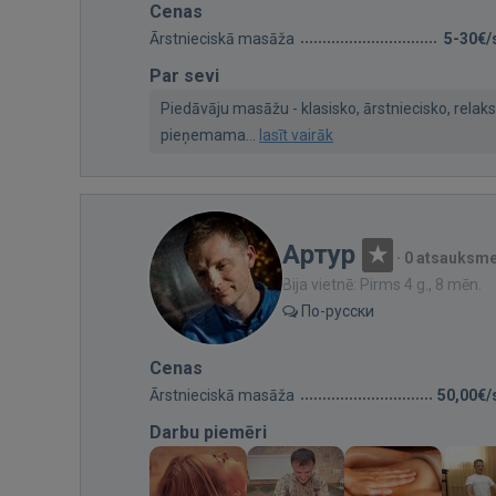
Cenas
Ārstnieciskā masāža
5-30€/
Par sevi
Piedāvāju masāžu - klasisko, ārstniecisko, relak
pieņemama...
lasīt vairāk
Артур
·
0 atsauksm
Bija vietnē: Pirms 4 g., 8 mēn.
По-русски
Cenas
Ārstnieciskā masāža
50,00€/
Darbu piemēri