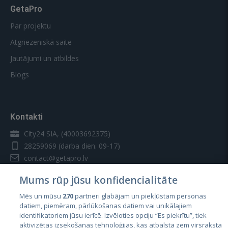
GetaPro
Par projektu
Atgriezeniskā saite
Jautājumi un atbildes
Blogs
Kontakti
City24 SIA, (40003692375)
28259069
(darba dien. 09-17)
contact@getapro.lv
Mums rūp jūsu konfidencialitāte
Mēs un mūsu
270
partneri glabājam un piekļūstam personas
datiem, piemēram, pārlūkošanas datiem vai unikālajiem
identifikatoriem jūsu ierīcē. Izvēloties opciju “Es piekrītu”, tiek
Valstis
aktivizētas izsekošanas tehnoloģijas, kas atbalsta zem virsraksta