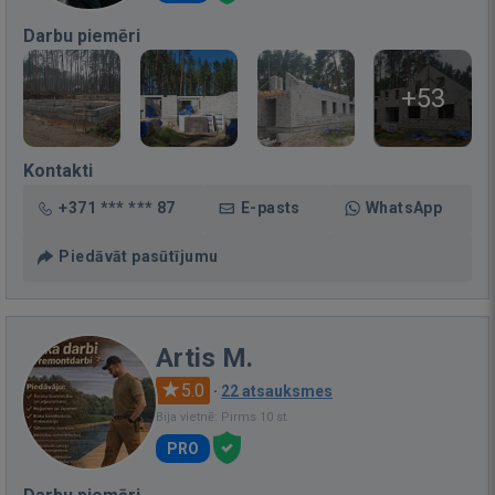
Darbu piemēri
+53
Kontakti
+371 *** *** 87
E-pasts
WhatsApp
Piedāvāt pasūtījumu
Artis M.
5.0
·
22 atsauksmes
Bija vietnē: Pirms 10 st.
PRO