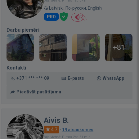
Bija vietnē: Pirms 1st. 57 min.
Latviski, По-русски, English
PRO
Darbu piemēri
+81
Kontakti
+371 *** *** 09
E-pasts
WhatsApp
Piedāvāt pasūtījumu
Aivis B.
4.7
·
19 atsauksmes
Bija vietnē: Pirms 2st. 31 min.