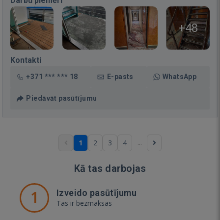
Darbu piemēri
+48
Kontakti
+371 *** *** 18
E-pasts
WhatsApp
Piedāvāt pasūtījumu
...
1
2
3
4
Kā tas darbojas
1
Izveido pasūtījumu
Tas ir bezmaksas