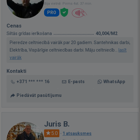
Bija vietnē: Pirms 4st. 37 min.
PRO
Cenas
Siltās grīdas ierīkošana
40,00€/M2
Pieredze celtniecībā vairāk par 20 gadiem. Santehnikas darbi,
Elektrība, Vispārīgie celtniecības darbi. Māju celtniecīb...
lasīt
vairāk
Kontakti
+371 *** *** 16
E-pasts
WhatsApp
Piedāvāt pasūtījumu
Juris B.
5.0
·
1 atsauksmes