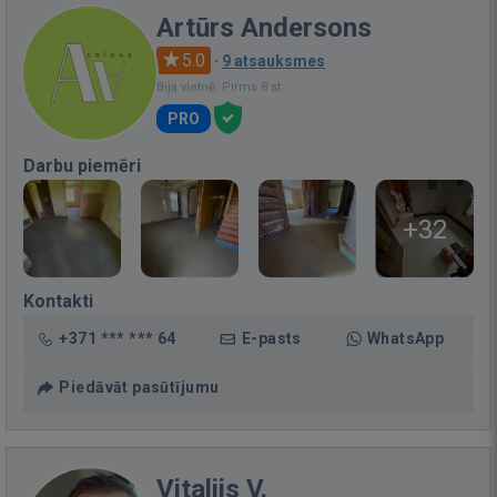
Artūrs Andersons
5.0
·
9 atsauksmes
Bija vietnē: Pirms 8 st.
PRO
Darbu piemēri
+32
Kontakti
+371 *** *** 64
E-pasts
WhatsApp
Piedāvāt pasūtījumu
Vitalijs V.