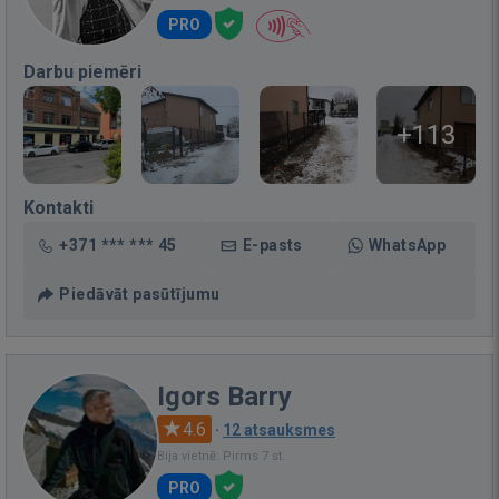
PRO
Darbu piemēri
+113
Kontakti
+371 *** *** 45
E-pasts
WhatsApp
Piedāvāt pasūtījumu
Igors Barry
4.6
·
12 atsauksmes
Bija vietnē: Pirms 7 st.
PRO