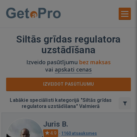
Siltās grīdas regulatora
uzstādīšana
Izveido pasūtījumu
bez maksas
vai
apskati cenas
IZVEIDOT PASŪTĪJUMU
Labākie speciālisti kategorijā "Siltās grīdas
regulatora uzstādīšana" Valmierā
Juris B.
4.9
·
1160 atsauksmes