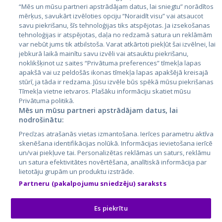
Igaunija
“Mēs un mūsu partneri apstrādājam datus, lai sniegtu” norādītos
mērķus, savukārt izvēloties opciju “Noraidīt visu” vai atsaucot
Latvija
savu piekrišanu, šīs tehnoloģijas tiks atspējotas. Ja izsekošanas
tehnoloģijas ir atspējotas, daļa no redzamā satura un reklāmām
Lietuva
var nebūt jums tik atbilstoša. Varat atkārtoti piekļūt šai izvēlnei, lai
jebkurā laikā mainītu savu izvēli vai atsauktu piekrišanu,
noklikšķinot uz saites “Privātuma preferences” tīmekļa lapas
apakšā vai uz peldošās ikonas tīmekļa lapas apakšējā kreisajā
stūrī, ja tāda ir redzama. Jūsu izvēle būs spēkā mūsu piekrišanas
Tīmekļa vietne ietvaros. Plašāku informāciju skatiet mūsu
Privātuma politikā.
Mēs un mūsu partneri apstrādājam datus, lai
nodrošinātu:
City24.lv
CVbankas.lt
Precīzas atrašanās vietas izmantošana. Ierīces parametru aktīva
City24.ee
Kainos.lt
skenēšana identifikācijas nolūkā. Informācijas ievietošana ierīcē
un/vai piekļuve tai. Personalizētas reklāmas un saturs, reklāmu
GetaPro.lv
Paslaugos.lt
un satura efektivitātes novērtēšana, analītiskā informācija par
GetaPro.ee
auto24.ee
lietotāju grupām un produktu izstrāde.
Skelbiu.lt
KV.ee
Partneru (pakalpojumu sniedzēju) saraksts
Autoplius.lt
Osta.ee
Aruodas.lt
KuldneBörs.ee
Es piekrītu