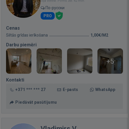
Bija vietnē: Pirms 3st. 42 min.
По-русски
PRO
Cenas
Siltās grīdas ierīkošana
1,00€/M2
Darbu piemēri
+5
Kontakti
+371 *** *** 27
E-pasts
WhatsApp
Piedāvāt pasūtījumu
Vladimirs V.