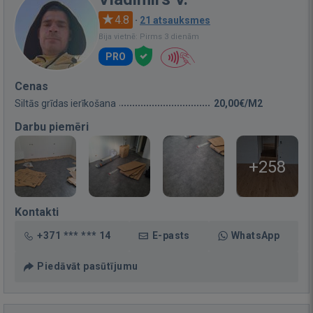
4.8
·
21 atsauksmes
Bija vietnē: Pirms 3 dienām
PRO
Cenas
Siltās grīdas ierīkošana
20,00€/M2
Darbu piemēri
+258
Kontakti
+371 *** *** 14
E-pasts
WhatsApp
Piedāvāt pasūtījumu