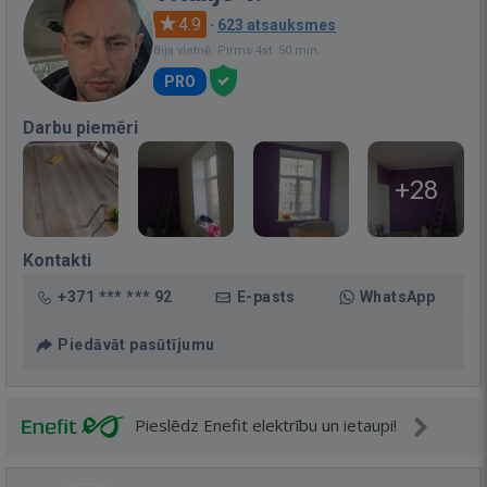
4.9
·
623 atsauksmes
Bija vietnē: Pirms 4st. 50 min.
PRO
Darbu piemēri
+28
Kontakti
+371 *** *** 92
E-pasts
WhatsApp
Piedāvāt pasūtījumu
Pieslēdz Enefit elektrību un ietaupi!