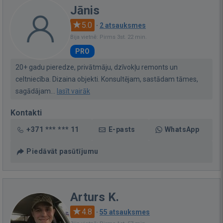
Jānis
5.0
·
2 atsauksmes
Bija vietnē: Pirms 3st. 22 min.
PRO
20+ gadu pieredze, privātmāju, dzīvokļu remonts un
celtniecība. Dizaina objekti. Konsultējam, sastādam tāmes,
sagādājam...
lasīt vairāk
Kontakti
+371 *** *** 11
E-pasts
WhatsApp
Piedāvāt pasūtījumu
Arturs K.
4.8
·
55 atsauksmes