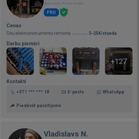
Bija vietnē: Pirms 4 mēn.
PRO
Cenas
Citu elektroinstrumentu remonts
5-25€/stunda
Darbu piemēri
+127
Kontakti
+371 *** *** 18
E-pasts
WhatsApp
Piedāvāt pasūtījumu
Vladislavs N.