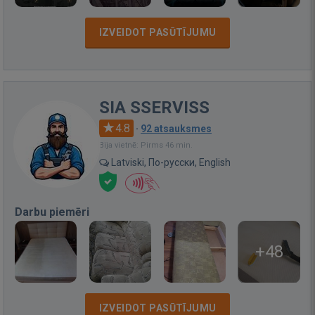
IZVEIDOT PASŪTĪJUMU
SIA SSERVISS
4.8
·
92 atsauksmes
Bija vietnē: Pirms 46 min.
Latviski, По-русски, English
Darbu piemēri
+48
IZVEIDOT PASŪTĪJUMU