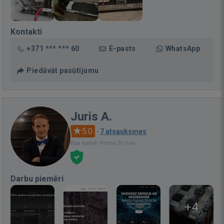
Kontakti
+371 *** *** 60
E-pasts
WhatsApp
Piedāvāt pasūtījumu
Juris A.
5.0
·
7 atsauksmes
Bija vietnē: Pirms 31 min.
Darbu piemēri
+4