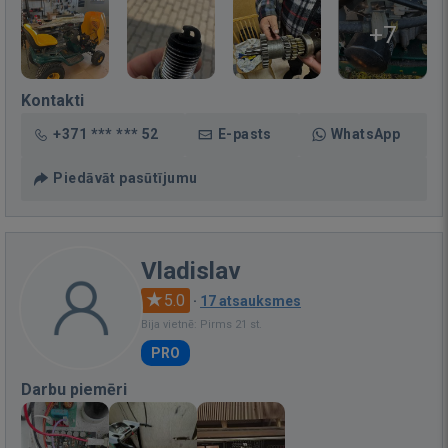
+7
Kontakti
+371 *** *** 52
E-pasts
WhatsApp
Piedāvāt pasūtījumu
Vladislav
5.0
·
17 atsauksmes
Bija vietnē: Pirms 21 st.
PRO
Darbu piemēri