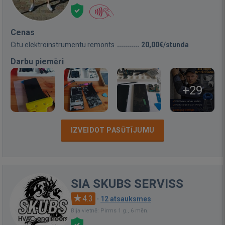
Cenas
Citu elektroinstrumentu remonts
20,00€/stunda
Darbu piemēri
+29
IZVEIDOT PASŪTĪJUMU
SIA SKUBS SERVISS
4.3
·
12 atsauksmes
Bija vietnē: Pirms 1 g., 6 mēn.