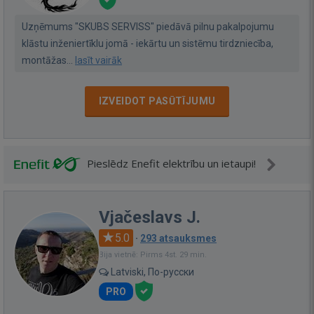
Uzņēmums "SKUBS SERVISS" piedāvā pilnu pakalpojumu
klāstu inženiertīklu jomā - iekārtu un sistēmu tirdzniecība,
montāžas...
lasīt vairāk
IZVEIDOT PASŪTĪJUMU
Pieslēdz Enefit elektrību un ietaupi!
Vjačeslavs J.
5.0
·
293 atsauksmes
Bija vietnē: Pirms 4st. 29 min.
Latviski, По-русски
PRO