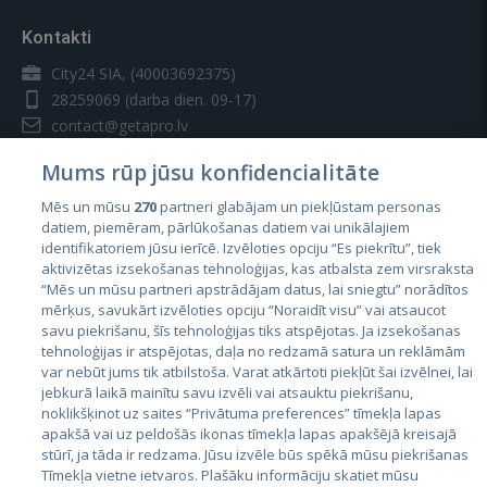
Kontakti
City24 SIA, (40003692375)
28259069
(darba dien. 09-17)
contact@getapro.lv
Mums rūp jūsu konfidencialitāte
Mēs un mūsu
270
partneri glabājam un piekļūstam personas
datiem, piemēram, pārlūkošanas datiem vai unikālajiem
identifikatoriem jūsu ierīcē. Izvēloties opciju “Es piekrītu”, tiek
Valstis
aktivizētas izsekošanas tehnoloģijas, kas atbalsta zem virsraksta
Igaunija
“Mēs un mūsu partneri apstrādājam datus, lai sniegtu” norādītos
mērķus, savukārt izvēloties opciju “Noraidīt visu” vai atsaucot
Latvija
savu piekrišanu, šīs tehnoloģijas tiks atspējotas. Ja izsekošanas
tehnoloģijas ir atspējotas, daļa no redzamā satura un reklāmām
Lietuva
var nebūt jums tik atbilstoša. Varat atkārtoti piekļūt šai izvēlnei, lai
jebkurā laikā mainītu savu izvēli vai atsauktu piekrišanu,
noklikšķinot uz saites “Privātuma preferences” tīmekļa lapas
apakšā vai uz peldošās ikonas tīmekļa lapas apakšējā kreisajā
stūrī, ja tāda ir redzama. Jūsu izvēle būs spēkā mūsu piekrišanas
Tīmekļa vietne ietvaros. Plašāku informāciju skatiet mūsu