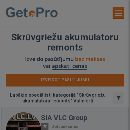
Skrūvgriežu akumulatoru
remonts
Izveido pasūtījumu
bez maksas
vai
apskati cenas
IZVEIDOT PASŪTĪJUMU
Labākie speciālisti kategorijā "Skrūvgriežu
akumulatoru remonts" Valmierā
SIA VLC Group
·
0 atsauksmes