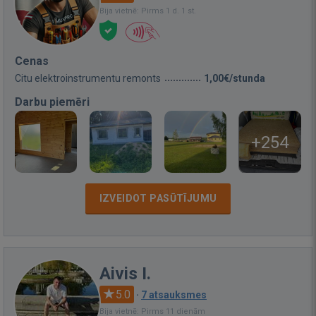
Bija vietnē: Pirms 1 d. 1 st.
Cenas
Citu elektroinstrumentu remonts
1,00€/stunda
Darbu piemēri
+254
IZVEIDOT PASŪTĪJUMU
Aivis I.
5.0
·
7 atsauksmes
Bija vietnē: Pirms 11 dienām