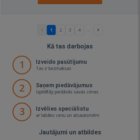
...
1
2
3
4
Kā tas darbojas
1
Izveido pasūtījumu
Tas ir bezmaksas
2
Saņem piedāvājumus
Izpildītāji piedāvās savas cenas
3
Izvēlies speciālistu
ar labāko cenu un atsauksmēm
Jautājumi un atbildes