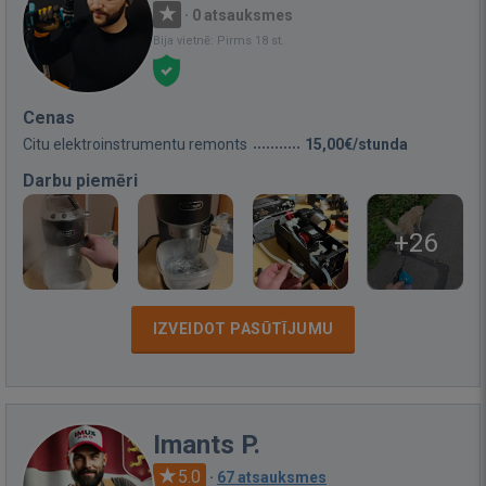
·
0 atsauksmes
Bija vietnē: Pirms 18 st.
Cenas
Citu elektroinstrumentu remonts
15,00€/stunda
Darbu piemēri
+26
IZVEIDOT PASŪTĪJUMU
Imants P.
5.0
·
67 atsauksmes