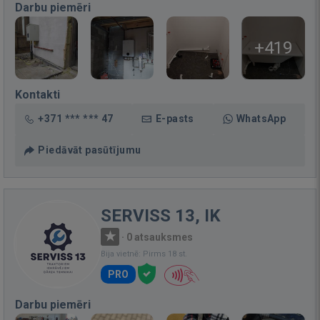
Darbu piemēri
+419
Kontakti
+371 *** *** 47
E-pasts
WhatsApp
Piedāvāt pasūtījumu
SERVISS 13, IK
·
0 atsauksmes
Bija vietnē: Pirms 18 st.
PRO
Darbu piemēri