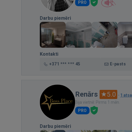
PRO
Darbu piemēri
Kontakti
+371 *** *** 45
E-pasts
Renārs
5.0
·
1 ats
Bija vietnē: Pirms 1 mēn.
PRO
Darbu piemēri