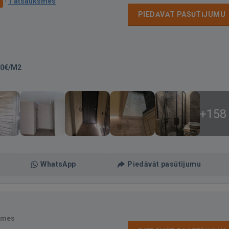
·
1 atsauksmes
PIEDĀVĀT PASŪTĪJUMU
00€/M2
+158
WhatsApp
Piedāvāt pasūtījumu
smes