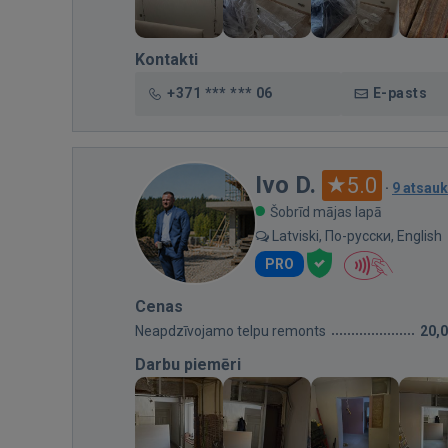
Kontakti
+371 *** *** 06
E-pasts
Ivo D.
5.0
·
9 atsau
Šobrīd mājas lapā
Latviski, По-русски, English
PRO
Cenas
Neapdzīvojamo telpu remonts
20,
Darbu piemēri