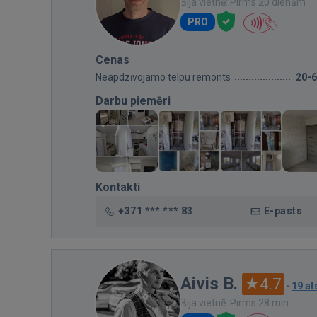
Bija vietnē: Pirms 20 dienām
PRO
Cenas
Neapdzīvojamo telpu remonts
20-
Darbu piemēri
Kontakti
+371 *** *** 83
E-pasts
Aivis B.
4.7
·
19 a
Bija vietnē: Pirms 28 min.