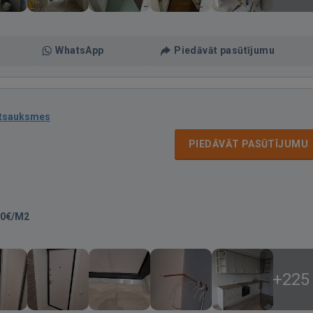
WhatsApp
Piedāvāt pasūtījumu
atsauksmes
PIEDĀVĀT PASŪTĪJUMU
00€/M2
+225