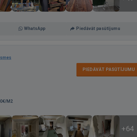
WhatsApp
Piedāvāt pasūtījumu
ksmes
PIEDĀVĀT PASŪTĪJUMU
00€/M2
+64