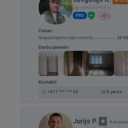
Bija vietnē: Pirms 6 st.
PRO
Cenas
Neapdzīvojamo telpu remonts
25-5
Darbu piemēri
Kontakti
+371 *** *** 54
E-pasts
Jurijs P.
·
0 atsauk