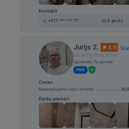
Kontakti
+371 *** *** 77
E-pasts
Jurijs Z.
4.9
·
53 
Bija vietnē: Pirms 15 min.
Latviski, По-русски
PRO
Cenas
Neapdzīvojamo telpu remonts
20,
Darbu piemēri