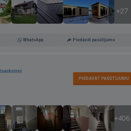
+27
WhatsApp
Piedāvāt pasūtījumu
atsauksmes
PIEDĀVĀT PASŪTĪJUMU
+406