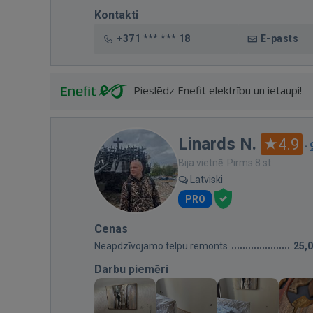
Kontakti
+371 *** *** 18
E-pasts
Pieslēdz Enefit elektrību un ietaupi!
Linards N.
4.9
·
Bija vietnē: Pirms 8 st.
Latviski
PRO
Cenas
Neapdzīvojamo telpu remonts
25,
Darbu piemēri