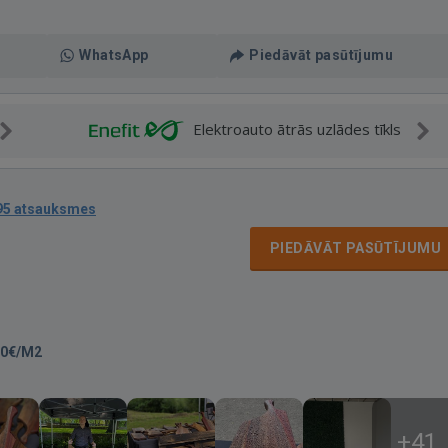
WhatsApp
Piedāvāt pasūtījumu
Elektroauto ātrās uzlādes tīkls
95 atsauksmes
PIEDĀVĀT PASŪTĪJUMU
00€/M2
+41