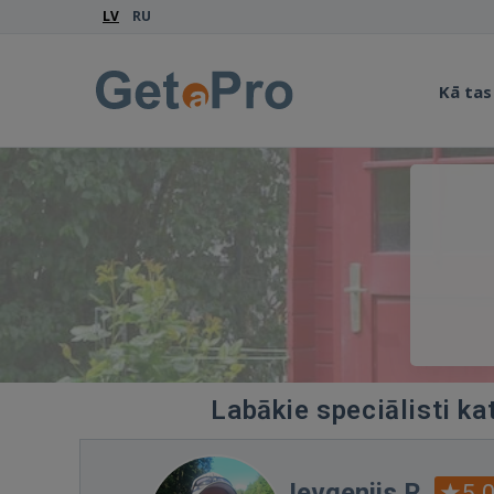
LV
RU
Kā tas
Labākie speciālisti ka
Jevgenijs R.
5.