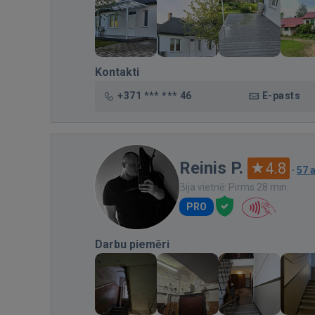
Kontakti
+371 *** *** 46
E-pasts
Reinis P.
4.8
·
57 
Bija vietnē: Pirms 28 min.
PRO
Darbu piemēri