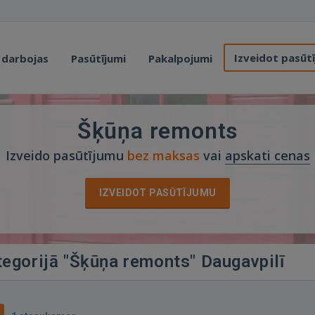
Izveidot pasūt
 darbojas
Pasūtījumi
Pakalpojumi
Šķūņa remonts
Izveido pasūtījumu
bez maksas
vai
apskati cenas
IZVEIDOT PASŪTĪJUMU
tegorijā "Šķūņa remonts" Daugavpilī
0