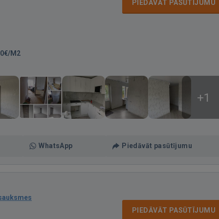
PIEDĀVĀT PASŪTĪJUMU
60€/M2
+1
WhatsApp
Piedāvāt pasūtījumu
tsauksmes
PIEDĀVĀT PASŪTĪJUMU