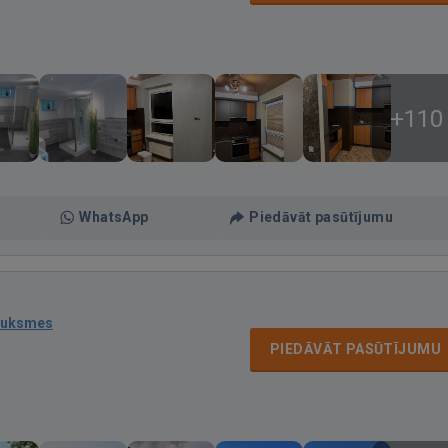
+110
WhatsApp
Piedāvāt pasūtījumu
auksmes
PIEDĀVĀT PASŪTĪJUMU