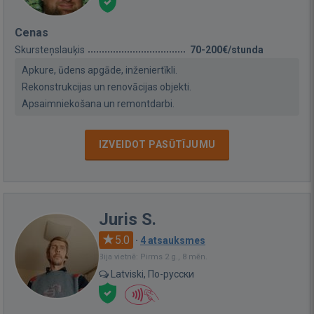
Cenas
Skursteņslauķis
70-200€/stunda
Apkure, ūdens apgāde, inženiertīkli.
Rekonstrukcijas un renovācijas objekti.
Apsaimniekošana un remontdarbi.
IZVEIDOT PASŪTĪJUMU
Juris S.
5.0
·
4 atsauksmes
Bija vietnē: Pirms 2 g., 8 mēn.
Latviski, По-русски