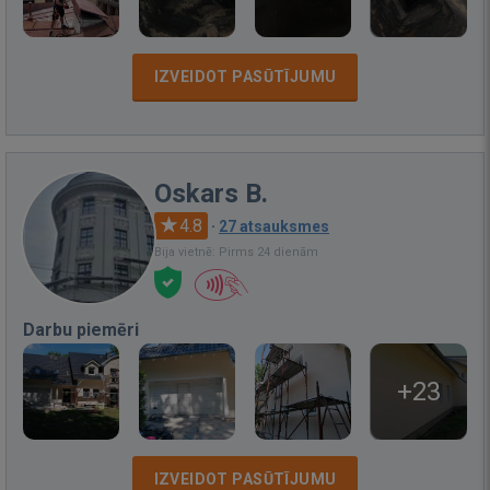
IZVEIDOT PASŪTĪJUMU
Oskars B.
4.8
·
27 atsauksmes
Bija vietnē: Pirms 24 dienām
Darbu piemēri
+23
IZVEIDOT PASŪTĪJUMU