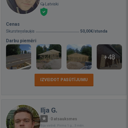
Latviski
Cenas
Skursteņslauķis
50,00€/stunda
Darbu piemēri
+48
IZVEIDOT PASŪTĪJUMU
Ilja G.
·
0 atsauksmes
Bija vietnē: Pirms 1 g., 3 mēn.