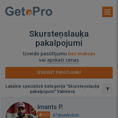
Skursteņslauķa
pakalpojumi
Izveido pasūtījumu
bez maksas
vai
apskati cenas
IZVEIDOT PASŪTĪJUMU
Labākie speciālisti kategorijā "Skursteņslauķa
pakalpojumi" Valmierā
Imants P.
5.0
·
67 atsauksmes