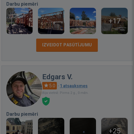
Darbu piemēri
+17
IZVEIDOT PASŪTĪJUMU
Edgars V.
5.0
·
1 atsauksmes
Bija vietnē: Pirms 2 g., 0 mēn.
Darbu piemēri
+25