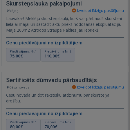
Skursteņslauķa pakalpojumi
Izveidot līdzīgu pasūtījumu
Vējoņi
Labvakar! Meklēju skursteņslauķi, kurš var pārbaudīt skursteni
lielajai mājai un sastādīt aktu priekš nodošanas ekspluatācijā.
Māja 200m2 Atrodos Straupe Paldies jau iepriekš
Cenu piedāvājumi no izpildītājiem:
Piedāvājums Nr.1
Piedāvājums Nr.2
75,00€
110,00€
Sertificēts dūmvadu pārbaudītājs
Izveidot līdzīgu pasūtījumu
Cēsu novads
Cēsu novadā un dot rakstisku atdzinumu par skursteņa
drošību.
Cenu piedāvājumi no izpildītājiem:
Piedāvājums Nr.1
Piedāvājums Nr.2
80,00€
70,00€