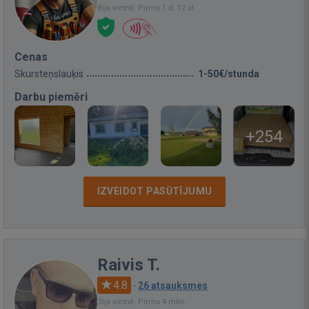
Bija vietnē: Pirms 1 d. 12 st.
Cenas
Skursteņslauķis
1-50€/stunda
Darbu piemēri
+254
IZVEIDOT PASŪTĪJUMU
Raivis T.
4.8
·
26 atsauksmes
Bija vietnē: Pirms 4 mēn.