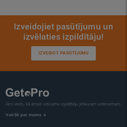
Izveidojiet pasūtījumu un
izvēlaties izpildītāju!
IZVEIDOT PASŪTĪJUMU
Ātrs veids, kā atrast uzticamu izpildītāju jebkuram uzdevumam.
Vairāk par mums