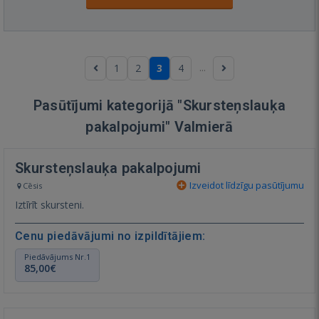
...
1
2
3
4
Pasūtījumi kategorijā "Skursteņslauķa
pakalpojumi" Valmierā
Skursteņslauķa pakalpojumi
Izveidot līdzīgu pasūtījumu
Cēsis
Iztīrīt skursteni.
Cenu piedāvājumi no izpildītājiem:
Piedāvājums Nr.1
85,00€