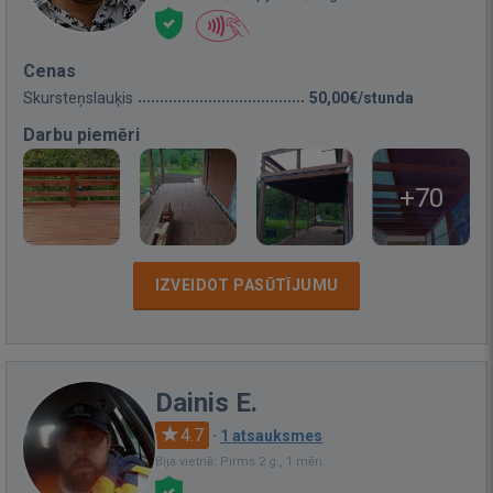
Cenas
Skursteņslauķis
50,00€/stunda
Darbu piemēri
+70
IZVEIDOT PASŪTĪJUMU
Dainis E.
4.7
·
1 atsauksmes
Bija vietnē: Pirms 2 g., 1 mēn.