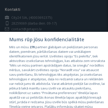
Kontakti
City24 SIA, (40003692375)
28259069
(darba dien. 09-17)
contact@getapro.lv
Mums rūp jūsu konfidencialitāte
Mēs un mūsu
270
partneri glabājam un piekļūstam personas
datiem, piemēram, pārlūkošanas datiem vai unikālajiem
identifikatoriem jūsu ierīcē. Izvēloties opciju “Es piekrītu”, tiek
Valstis
aktivizētas izsekošanas tehnoloģijas, kas atbalsta zem virsraksta
Igaunija
“Mēs un mūsu partneri apstrādājam datus, lai sniegtu” norādītos
mērķus, savukārt izvēloties opciju “Noraidīt visu” vai atsaucot
Latvija
savu piekrišanu, šīs tehnoloģijas tiks atspējotas. Ja izsekošanas
tehnoloģijas ir atspējotas, daļa no redzamā satura un reklāmām
Lietuva
var nebūt jums tik atbilstoša. Varat atkārtoti piekļūt šai izvēlnei, lai
jebkurā laikā mainītu savu izvēli vai atsauktu piekrišanu,
noklikšķinot uz saites “Privātuma preferences” tīmekļa lapas
apakšā vai uz peldošās ikonas tīmekļa lapas apakšējā kreisajā
stūrī, ja tāda ir redzama. Jūsu izvēle būs spēkā mūsu piekrišanas
Tīmekļa vietne ietvaros. Plašāku informāciju skatiet mūsu