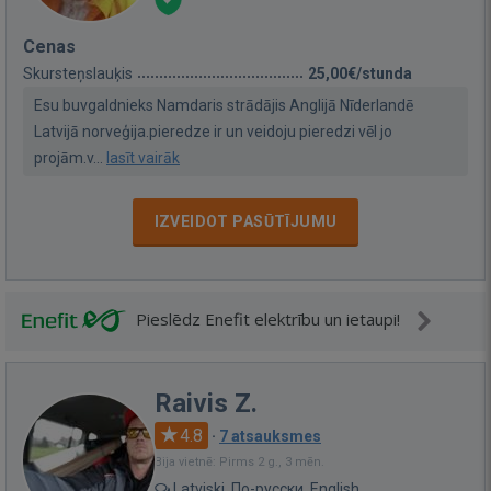
Cenas
Skursteņslauķis
25,00€/stunda
Esu buvgaldnieks Namdaris strādājis Anglijā Nīderlandē
Latvijā norveģija.pieredze ir un veidoju pieredzi vēl jo
projām.v...
lasīt vairāk
IZVEIDOT PASŪTĪJUMU
Pieslēdz Enefit elektrību un ietaupi!
Raivis Z.
4.8
·
7 atsauksmes
Bija vietnē: Pirms 2 g., 3 mēn.
Latviski, По-русски, English