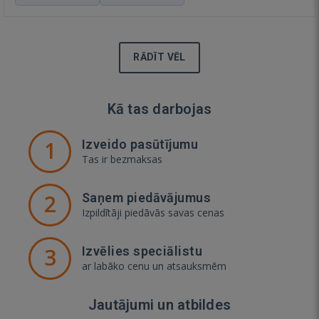
RĀDĪT VĒL
Kā tas darbojas
1
Izveido pasūtījumu
Tas ir bezmaksas
2
Saņem piedāvājumus
Izpildītāji piedāvās savas cenas
3
Izvēlies speciālistu
ar labāko cenu un atsauksmēm
Jautājumi un atbildes