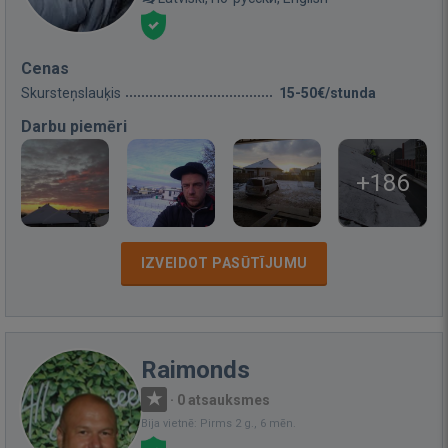
Cenas
Skursteņslauķis
15-50€/stunda
Darbu piemēri
+186
IZVEIDOT PASŪTĪJUMU
Raimonds
·
0 atsauksmes
Bija vietnē: Pirms 2 g., 6 mēn.