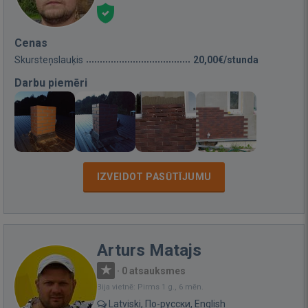
Cenas
Skursteņslauķis
20,00€/stunda
Darbu piemēri
IZVEIDOT PASŪTĪJUMU
Arturs Matajs
·
0 atsauksmes
Bija vietnē: Pirms 1 g., 6 mēn.
Latviski, По-русски, English