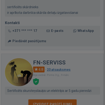
sertificēts skārdnieks
ir aprīkota darbnīca skārda detaļu izgatavošanai
Kontakti
+371 *** *** 17
E-pasts
WhatsApp
Piedāvāt pasūtījumu
FN-SERVISS
4.8
·
20 atsauksmes
Bija vietnē: Pirms 3 g., 9 mēn.
Sertificēts skursteņslauķis un elektriķis ar 5 gadu pieredzi
IZVEIDOT PASŪTĪJUMU