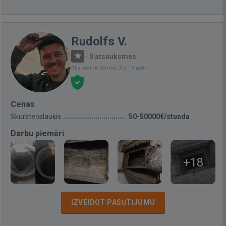
Rudolfs V.
·
0 atsauksmes
Bija vietnē: Pirms 2 g., 7 mēn.
Cenas
Skursteņslauķis
50-50000€/stunda
Darbu piemēri
+18
IZVEIDOT PASŪTĪJUMU