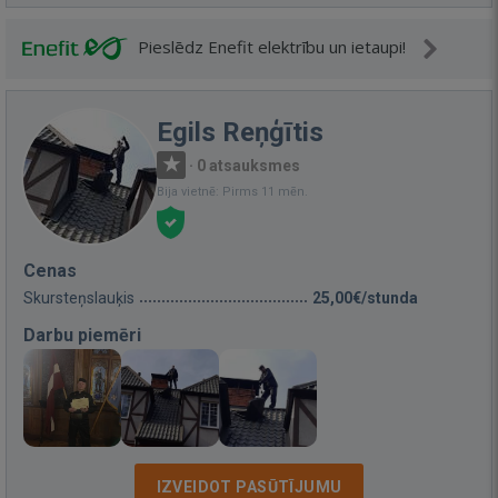
Pieslēdz Enefit elektrību un ietaupi!
Egils Reņģītis
·
0 atsauksmes
Bija vietnē: Pirms 11 mēn.
Cenas
Skursteņslauķis
25,00€/stunda
Darbu piemēri
IZVEIDOT PASŪTĪJUMU