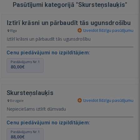
Pasūtījumi kategorijā "Skursteņslauķis"
Iztīrī krāsni un pārbaudīt tās ugunsdrošību
Izveidot līdzīgu pasūtījumu
Rīga
Iztīrī krāsni un pārbaudīt tās ugunsdrošību
Cenu piedāvājumi no izpildītājiem:
Piedāvājums Nr.1
80,00€
Skursteņslauķis
Izveidot līdzīgu pasūtījumu
Birzgale
Nepieciešams iztīrīt dūmvadu
Cenu piedāvājumi no izpildītājiem:
Piedāvājums Nr.1
88,00€