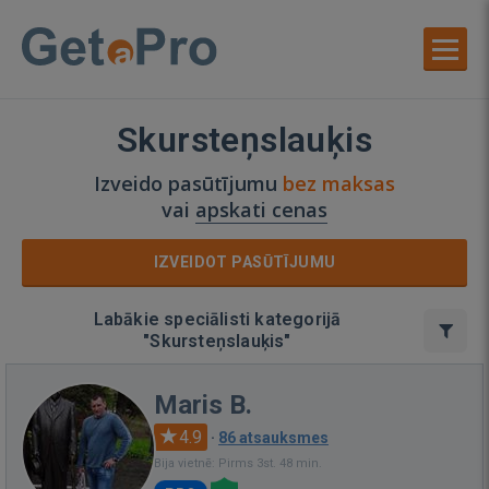
Skursteņslauķis
Izveido pasūtījumu
bez maksas
vai
apskati cenas
IZVEIDOT PASŪTĪJUMU
Labākie speciālisti kategorijā
"Skursteņslauķis"
Maris B.
4.9
·
86 atsauksmes
Bija vietnē: Pirms 3st. 48 min.