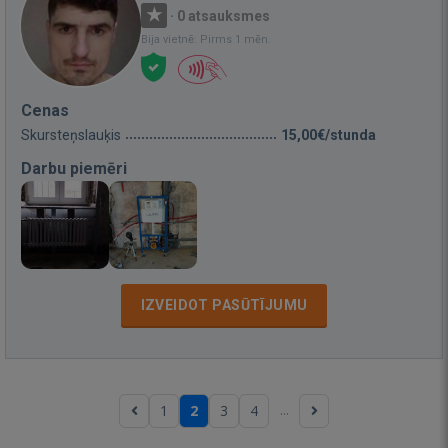
·
0 atsauksmes
Bija vietnē: Pirms 1 mēn.
Cenas
Skursteņslauķis
15,00€/stunda
Darbu piemēri
IZVEIDOT PASŪTĪJUMU
...
1
2
3
4