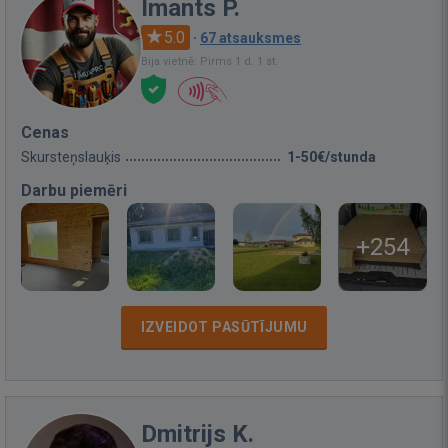
Imants P.
5.0
·
67 atsauksmes
Bija vietnē: Pirms 1 d. 1 st.
Cenas
Skursteņslauķis
1-50€/stunda
Darbu piemēri
+254
IZVEIDOT PASŪTĪJUMU
Dmitrijs K.