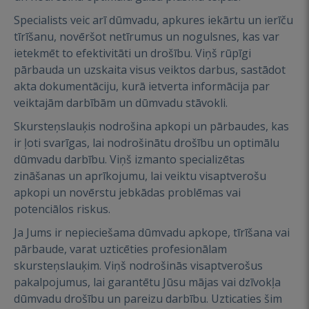
Specialists veic arī dūmvadu, apkures iekārtu un ierīču
tīrīšanu, novēršot netīrumus un nogulsnes, kas var
ietekmēt to efektivitāti un drošību. Viņš rūpīgi
pārbauda un uzskaita visus veiktos darbus, sastādot
akta dokumentāciju, kurā ietverta informācija par
veiktajām darbībām un dūmvadu stāvokli.
Skursteņslauķis nodrošina apkopi un pārbaudes, kas
ir ļoti svarīgas, lai nodrošinātu drošību un optimālu
dūmvadu darbību. Viņš izmanto specializētas
zināšanas un aprīkojumu, lai veiktu visaptverošu
apkopi un novērstu jebkādas problēmas vai
potenciālos riskus.
Ja Jums ir nepieciešama dūmvadu apkope, tīrīšana vai
pārbaude, varat uzticēties profesionālam
skursteņslauķim. Viņš nodrošinās visaptverošus
pakalpojumus, lai garantētu Jūsu mājas vai dzīvokļa
dūmvadu drošību un pareizu darbību. Uzticaties šim