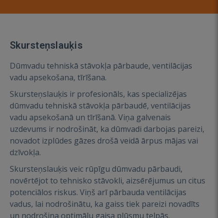
Skursteņslauķis
Dūmvadu tehniskā stāvokļa pārbaude, ventilācijas
vadu apsekošana, tīrīšana.
Skursteņslauķis ir profesionāls, kas specializējas
dūmvadu tehniskā stāvokļa pārbaudē, ventilācijas
vadu apsekošanā un tīrīšanā. Viņa galvenais
uzdevums ir nodrošināt, ka dūmvadi darbojas pareizi,
novadot izplūdes gāzes drošā veidā ārpus mājas vai
dzīvokļa.
Skursteņslauķis veic rūpīgu dūmvadu pārbaudi,
novērtējot to tehnisko stāvokli, aizsērējumus un citus
potenciālos riskus. Viņš arī pārbauda ventilācijas
vadus, lai nodrošinātu, ka gaiss tiek pareizi novadīts
un nodrošina optimālu gaisa plūsmu telpās.