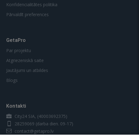
Konfidencialitātes politika
Pārvaldīt preferences
GetaPro
Par projektu
Atgriezeniskā saite
Jautājumi un atbildes
Blogs
Kontakti
City24 SIA, (40003692375)
28259069
(darba dien. 09-17)
contact@getapro.lv