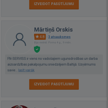
IZVEIDOT PASŪTĪJUMU
Mārtiņš Orskis
4.8
·
3 atsauksmes
Bija vietnē: Pirms 4 g., 9 mēn.
FN-SERVISS ir viens no vadošajiem ugunsdrošības un darba
aizsardzības pakalpojumu sniedzējiem Baltijā. Uzņēmums
savie...
lasīt vairāk
IZVEIDOT PASŪTĪJUMU