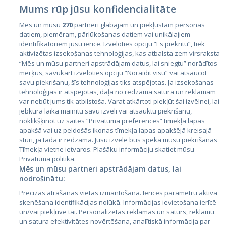
Mums rūp jūsu konfidencialitāte
Mēs un mūsu
270
partneri glabājam un piekļūstam personas
datiem, piemēram, pārlūkošanas datiem vai unikālajiem
identifikatoriem jūsu ierīcē. Izvēloties opciju “Es piekrītu”, tiek
Valstis
aktivizētas izsekošanas tehnoloģijas, kas atbalsta zem virsraksta
Igaunija
“Mēs un mūsu partneri apstrādājam datus, lai sniegtu” norādītos
mērķus, savukārt izvēloties opciju “Noraidīt visu” vai atsaucot
Latvija
savu piekrišanu, šīs tehnoloģijas tiks atspējotas. Ja izsekošanas
tehnoloģijas ir atspējotas, daļa no redzamā satura un reklāmām
Lietuva
var nebūt jums tik atbilstoša. Varat atkārtoti piekļūt šai izvēlnei, lai
jebkurā laikā mainītu savu izvēli vai atsauktu piekrišanu,
noklikšķinot uz saites “Privātuma preferences” tīmekļa lapas
apakšā vai uz peldošās ikonas tīmekļa lapas apakšējā kreisajā
stūrī, ja tāda ir redzama. Jūsu izvēle būs spēkā mūsu piekrišanas
Tīmekļa vietne ietvaros. Plašāku informāciju skatiet mūsu
Privātuma politikā.
Mēs un mūsu partneri apstrādājam datus, lai
nodrošinātu:
City24.lv
CVbankas.lt
Precīzas atrašanās vietas izmantošana. Ierīces parametru aktīva
City24.ee
Kainos.lt
skenēšana identifikācijas nolūkā. Informācijas ievietošana ierīcē
un/vai piekļuve tai. Personalizētas reklāmas un saturs, reklāmu
GetaPro.lv
Paslaugos.lt
un satura efektivitātes novērtēšana, analītiskā informācija par
GetaPro.ee
auto24.ee