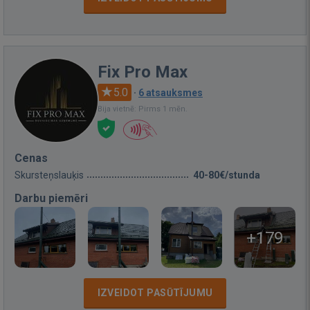
Fix Pro Max
5.0
·
6 atsauksmes
Bija vietnē: Pirms 1 mēn.
Cenas
Skursteņslauķis
40-80€/stunda
Darbu piemēri
+179
IZVEIDOT PASŪTĪJUMU