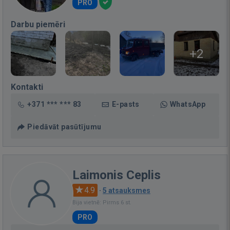
PRO
Darbu piemēri
+2
Kontakti
+371 *** *** 83
E-pasts
WhatsApp
Piedāvāt pasūtījumu
Laimonis Ceplis
4.9
·
5 atsauksmes
Bija vietnē: Pirms 6 st.
PRO