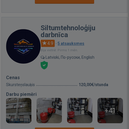
Siltumtehnoloģiju
darbnīca
4.9
·
5 atsauksmes
Bija vietnē: Pirms 1 mēn.
Latviski, По-русски, English
Cenas
Skursteņslauķis
120,00€/stunda
Darbu piemēri
+41