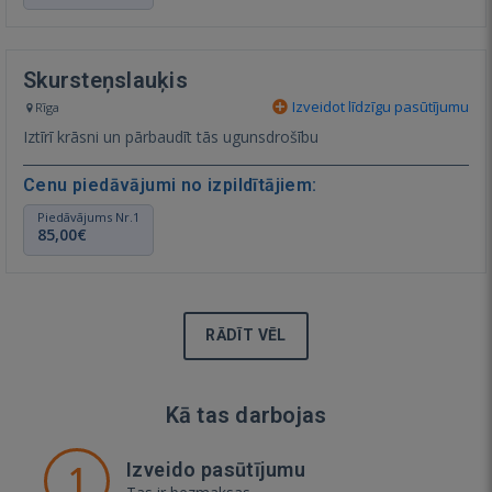
Skursteņslauķis
Izveidot līdzīgu pasūtījumu
Rīga
Iztīrī krāsni un pārbaudīt tās ugunsdrošību
Cenu piedāvājumi no izpildītājiem:
Piedāvājums Nr.1
85,00€
RĀDĪT VĒL
Kā tas darbojas
1
Izveido pasūtījumu