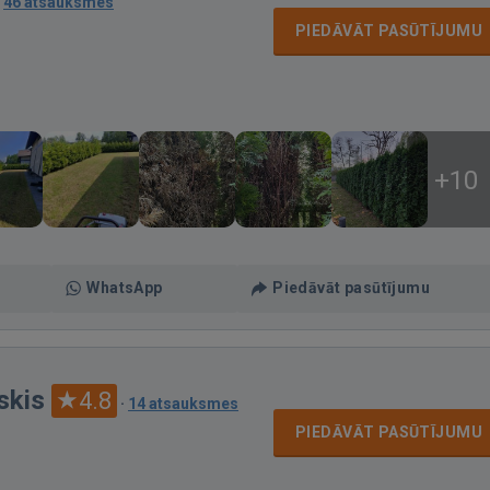
·
46 atsauksmes
PIEDĀVĀT PASŪTĪJUMU
+10
WhatsApp
Piedāvāt pasūtījumu
skis
4.8
·
14 atsauksmes
PIEDĀVĀT PASŪTĪJUMU