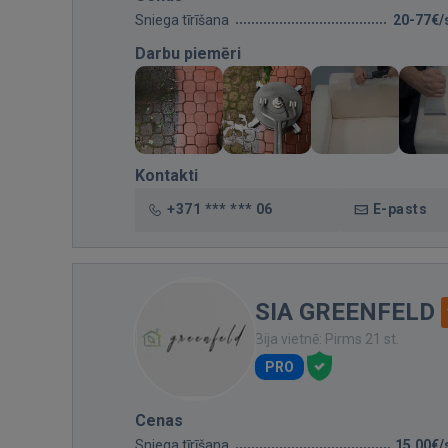
Sniega tīrīšana
20-77€/
Darbu piemēri
Kontakti
+371 *** *** 06
E-pasts
SIA GREENFELD
Bija vietnē: Pirms 21 st.
PRO
Cenas
Sniega tīrīšana
15,00€/