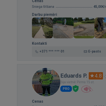
Cenas
Sniega tīrīšana
45,00€/
Darbu piemēri
Kontakti
+371 *** *** 01
E-pasts
Eduards P.
4.8
·
Bija vietnē: Pirms 15 st.
PRO
Cenas