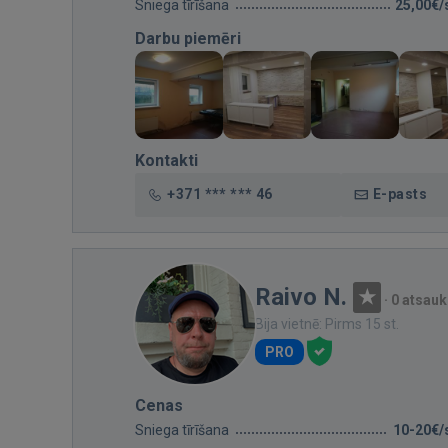
Sniega tīrīšana
25,00€/
Darbu piemēri
Kontakti
+371 *** *** 46
E-pasts
Raivo N.
·
0 atsau
Bija vietnē: Pirms 15 st.
PRO
Cenas
Sniega tīrīšana
10-20€/