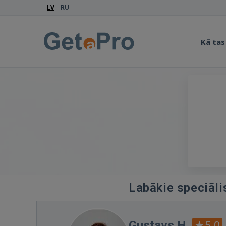
LV
RU
Kā tas
Labākie speciālis
Gustavs H.
5.0