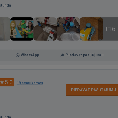
stunda
+16
WhatsApp
Piedāvāt pasūtījumu
5.0
·
19 atsauksmes
PIEDĀVĀT PASŪTĪJUMU
stunda