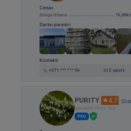
Cenas
Sniega tīrīšana
15,00€/
Darbu piemēri
Kontakti
+371 *** *** 56
E-pasts
PURITY
4.7
·
53 a
Bija vietnē: Pirms 14 st.
PRO