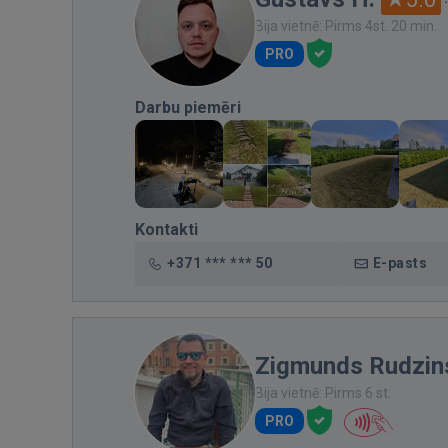
Bija vietnē: Pirms 4st. 20 min.
PRO
Darbu piemēri
Kontakti
+371 *** *** 50
E-pasts
Zigmunds Rudzin
Bija vietnē: Pirms 6 st.
PRO