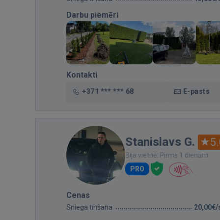
Darbu piemēri
Kontakti
+371 *** *** 68
E-pasts
Stanislavs G.
5.
Bija vietnē: Pirms 1 dienām
PRO
Cenas
Sniega tīrīšana
20,00€/