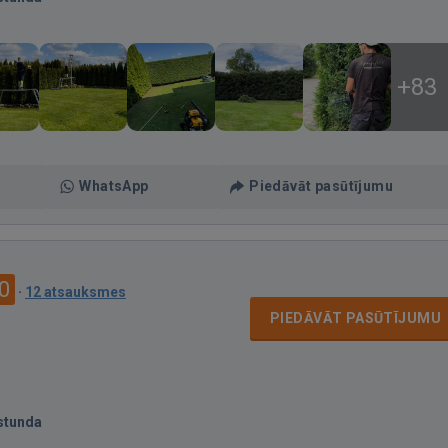
+83
WhatsApp
Piedāvāt pasūtījumu
0
·
12 atsauksmes
PIEDĀVĀT PASŪTĪJUMU
stunda