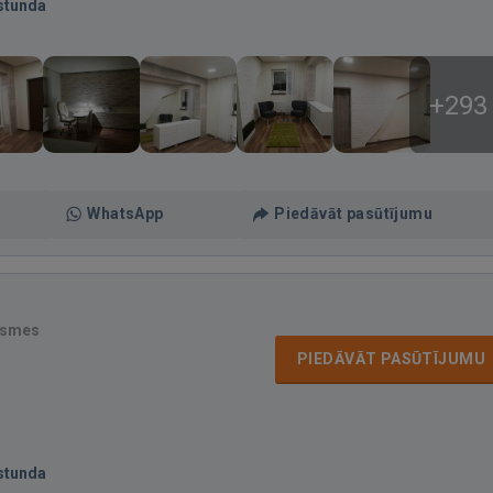
stunda
+293
WhatsApp
Piedāvāt pasūtījumu
ksmes
PIEDĀVĀT PASŪTĪJUMU
stunda