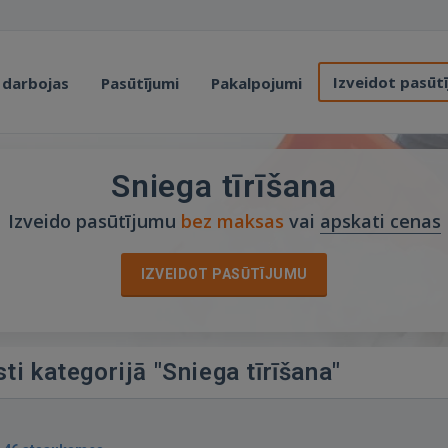
Izveidot pasūt
 darbojas
Pasūtījumi
Pakalpojumi
Sniega tīrīšana
Izveido pasūtījumu
bez maksas
vai
apskati cenas
IZVEIDOT PASŪTĪJUMU
ti kategorijā "Sniega tīrīšana"