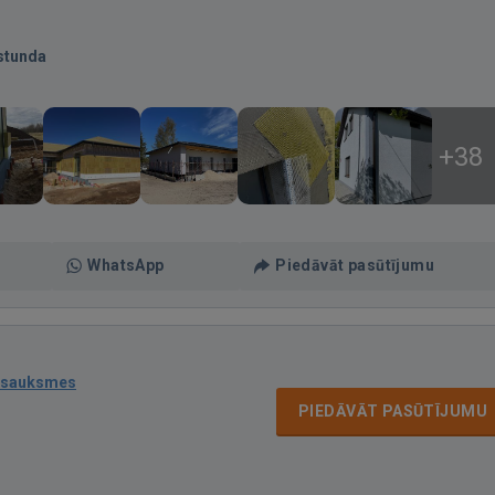
stunda
+38
WhatsApp
Piedāvāt pasūtījumu
tsauksmes
PIEDĀVĀT PASŪTĪJUMU