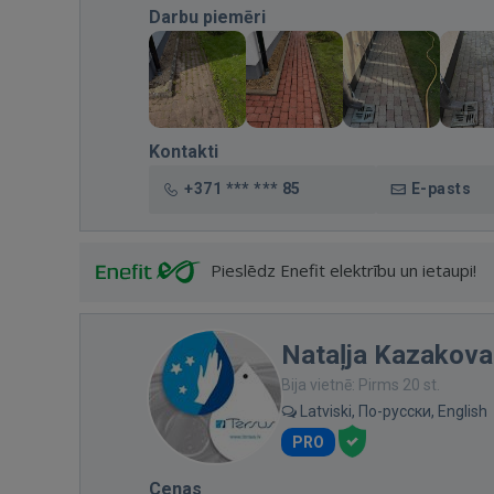
Darbu piemēri
Kontakti
+371 *** *** 85
E-pasts
Pieslēdz Enefit elektrību un ietaupi!
Nataļja Kazakova
Bija vietnē: Pirms 20 st.
Latviski, По-русски, English
PRO
Cenas