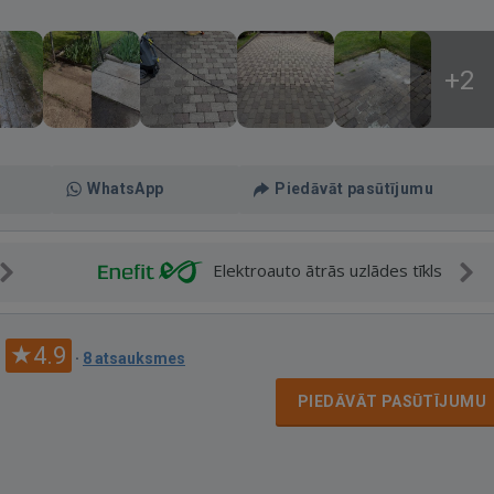
+2
WhatsApp
Piedāvāt pasūtījumu
Elektroauto ātrās uzlādes tīkls
4.9
·
8 atsauksmes
PIEDĀVĀT PASŪTĪJUMU