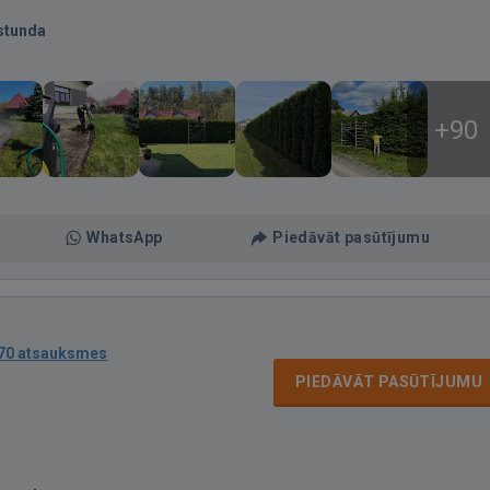
stunda
+90
WhatsApp
Piedāvāt pasūtījumu
70 atsauksmes
PIEDĀVĀT PASŪTĪJUMU