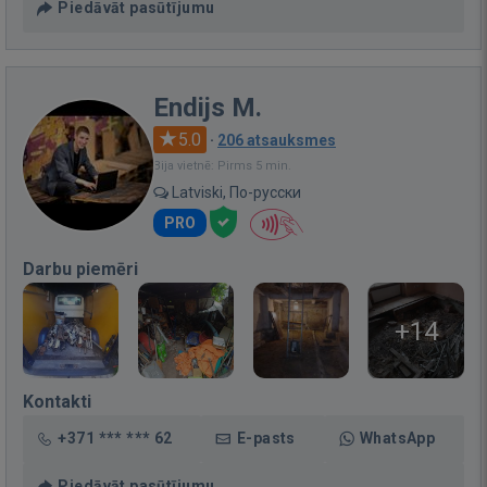
Piedāvāt pasūtījumu
Endijs M.
5.0
·
206 atsauksmes
Bija vietnē: Pirms 5 min.
Latviski, По-русски
PRO
Darbu piemēri
+14
Kontakti
+371 *** *** 62
E-pasts
WhatsApp
Piedāvāt pasūtījumu