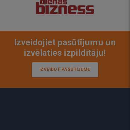
Izveidojiet pasūtījumu un
izvēlaties izpildītāju!
IZVEIDOT PASŪTĪJUMU
Ātrs veids, kā atrast uzticamu izpildītāju jebkuram uzdevumam.