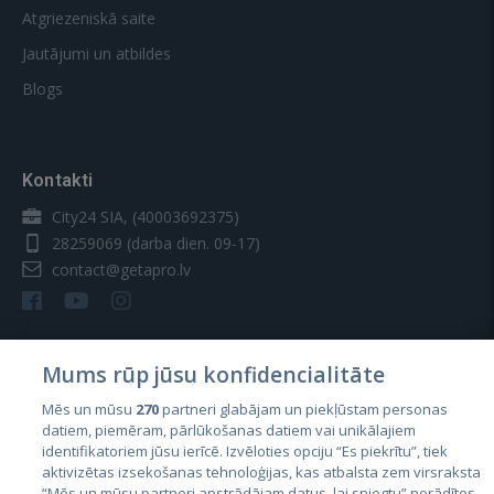
Blogs
Kontakti
City24 SIA, (40003692375)
28259069
(darba dien. 09-17)
contact@getapro.lv
Valstis
Igaunija
Mums rūp jūsu konfidencialitāte
Latvija
Mēs un mūsu
270
partneri glabājam un piekļūstam personas
Lietuva
datiem, piemēram, pārlūkošanas datiem vai unikālajiem
identifikatoriem jūsu ierīcē. Izvēloties opciju “Es piekrītu”, tiek
aktivizētas izsekošanas tehnoloģijas, kas atbalsta zem virsraksta
“Mēs un mūsu partneri apstrādājam datus, lai sniegtu” norādītos