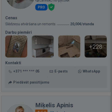
Latviski, По-русски
PRO
Cenas
Slēdzeņu atvēršana un remonts
20,00€/stunda
Darbu piemēri
+228
Kontakti
+371 *** *** 05
E-pasts
WhatsApp
Piedāvāt pasūtījumu
Miķelis Apinis