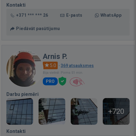
Kontakti
+371 *** *** 26
E-pasts
WhatsApp
Piedāvāt pasūtījumu
Arnis P.
5.0
·
369 atsauksmes
Bija vietnē: Pirms 51 min.
PRO
Darbu piemēri
+720
Kontakti