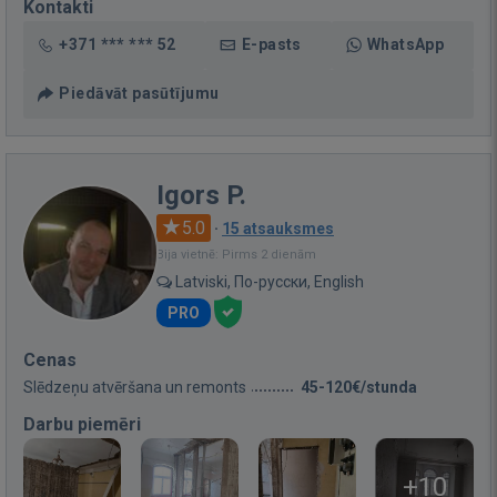
Kontakti
+371 *** *** 52
E-pasts
WhatsApp
Piedāvāt pasūtījumu
Igors P.
5.0
·
15 atsauksmes
Bija vietnē: Pirms 2 dienām
Latviski, По-русски, English
PRO
Cenas
Slēdzeņu atvēršana un remonts
45-120€/stunda
Darbu piemēri
+10