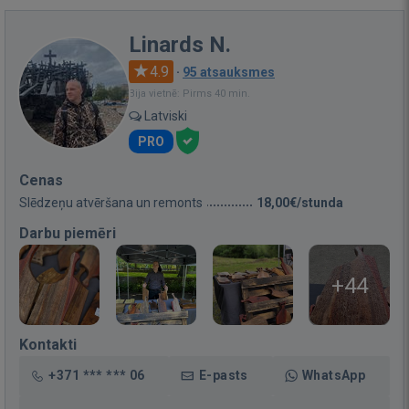
Linards N.
4.9
·
95 atsauksmes
Bija vietnē: Pirms 40 min.
Latviski
PRO
Cenas
Slēdzeņu atvēršana un remonts
18,00€/stunda
Darbu piemēri
+44
Kontakti
+371 *** *** 06
E-pasts
WhatsApp