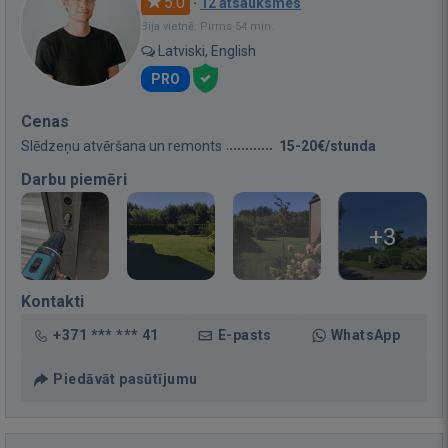
5.0
·
12 atsauksmes
Bija vietnē: Pirms 54 min.
Latviski, English
PRO
Cenas
Slēdzeņu atvēršana un remonts
15-20€/stunda
Darbu piemēri
+3
Kontakti
+371 *** *** 41
E-pasts
WhatsApp
Piedāvāt pasūtījumu