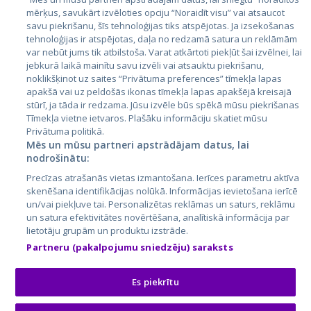
mērķus, savukārt izvēloties opciju “Noraidīt visu” vai atsaucot
savu piekrišanu, šīs tehnoloģijas tiks atspējotas. Ja izsekošanas
tehnoloģijas ir atspējotas, daļa no redzamā satura un reklāmām
var nebūt jums tik atbilstoša. Varat atkārtoti piekļūt šai izvēlnei, lai
jebkurā laikā mainītu savu izvēli vai atsauktu piekrišanu,
noklikšķinot uz saites “Privātuma preferences” tīmekļa lapas
apakšā vai uz peldošās ikonas tīmekļa lapas apakšējā kreisajā
stūrī, ja tāda ir redzama. Jūsu izvēle būs spēkā mūsu piekrišanas
Tīmekļa vietne ietvaros. Plašāku informāciju skatiet mūsu
City24.lv
CVbankas.lt
Privātuma politikā.
City24.ee
Kainos.lt
Mēs un mūsu partneri apstrādājam datus, lai
GetaPro.lv
Paslaugos.lt
nodrošinātu:
GetaPro.ee
auto24.ee
Precīzas atrašanās vietas izmantošana. Ierīces parametru aktīva
Skelbiu.lt
KV.ee
skenēšana identifikācijas nolūkā. Informācijas ievietošana ierīcē
Autoplius.lt
Osta.ee
un/vai piekļuve tai. Personalizētas reklāmas un saturs, reklāmu
un satura efektivitātes novērtēšana, analītiskā informācija par
Aruodas.lt
KuldneBörs.ee
lietotāju grupām un produktu izstrāde.
Partneru (pakalpojumu sniedzēju) saraksts
Es piekrītu
© 2026 GetaPro. Visas tiesības aizsargātas.