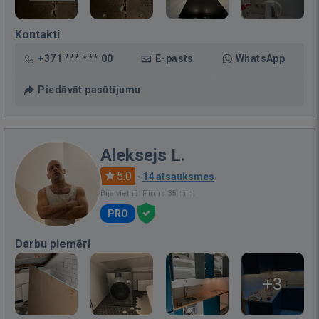
Kontakti
+371 *** *** 00
E-pasts
WhatsApp
Piedāvāt pasūtījumu
Aleksejs L.
5.0
·
14 atsauksmes
Bija vietnē: Pirms 35 min.
PRO
Darbu piemēri
+3