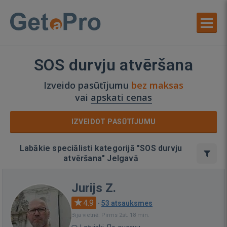
SOS durvju atvēršana
Izveido pasūtījumu
bez maksas
vai
apskati cenas
IZVEIDOT PASŪTĪJUMU
Labākie speciālisti kategorijā "SOS durvju
atvēršana" Jelgavā
Jurijs Z.
4.9
·
53 atsauksmes
Bija vietnē: Pirms 2st. 18 min.