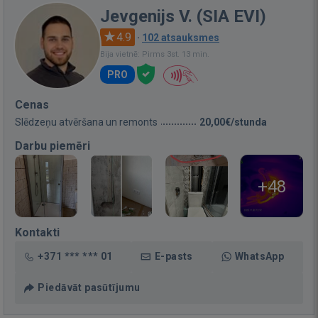
Jevgenijs V. (SIA EVI)
4.9
·
102 atsauksmes
Bija vietnē: Pirms 3st. 13 min.
PRO
Cenas
Slēdzeņu atvēršana un remonts
20,00€/stunda
Darbu piemēri
+48
Kontakti
+371 *** *** 01
E-pasts
WhatsApp
Piedāvāt pasūtījumu