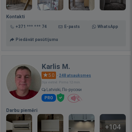
Kontakti
+371 *** *** 74
E-pasts
WhatsApp
Piedāvāt pasūtījumu
Karlis M.
5.0
·
248 atsauksmes
Bija vietnē: Pirms 12 min.
Latviski, По-русски
PRO
Darbu piemēri
+104