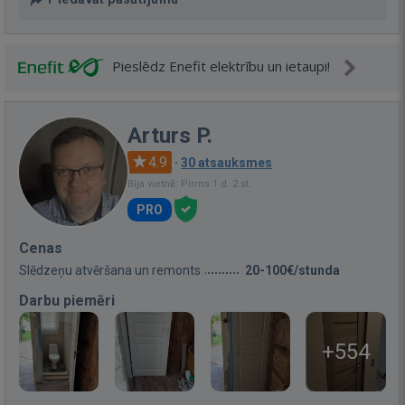
Pieslēdz Enefit elektrību un ietaupi!
Arturs P.
4.9
·
30 atsauksmes
Bija vietnē: Pirms 1 d. 2 st.
PRO
Cenas
Slēdzeņu atvēršana un remonts
20-100€/stunda
Darbu piemēri
+554