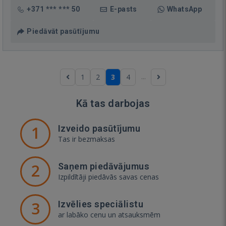
+371 *** *** 50
E-pasts
WhatsApp
Piedāvāt pasūtījumu
...
1
2
3
4
Kā tas darbojas
1
Izveido pasūtījumu
Tas ir bezmaksas
2
Saņem piedāvājumus
Izpildītāji piedāvās savas cenas
3
Izvēlies speciālistu
ar labāko cenu un atsauksmēm