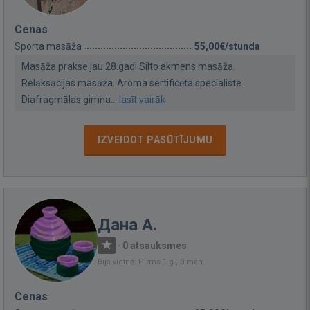
Cenas
Sporta masāža
55,00€/stunda
Masāža prakse jau 28.gadi Silto akmens masāža.
Relāksācijas masāža. Aroma sertificēta specialiste.
Diafragmālas gimna...
lasīt vairāk
IZVEIDOT PASŪTĪJUMU
Дана А.
·
0 atsauksmes
Bija vietnē: Pirms 1 g., 3 mēn.
Cenas