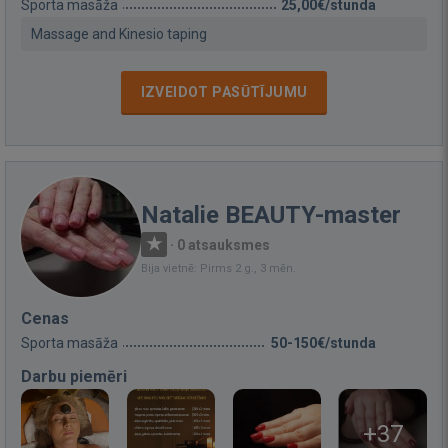
Sporta masāža
25,00€/stunda
Massage and Kinesio taping
IZVEIDOT PASŪTĪJUMU
Natalie BEAUTY-master
·
0 atsauksmes
Bija vietnē: Pirms 2 g., 3 mēn.
Cenas
Sporta masāža
50-150€/stunda
Darbu piemēri
+37