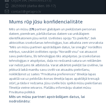
City24 SIA, (40003692375)
28259069
(darba dien. 09-17)
contact@getapro.lv
Mums rūp jūsu konfidencialitāte
Mēs un mūsu
270
partneri glabājam un piekļūstam personas
datiem, piemēram, pārlūkošanas datiem vai unikālajiem
identifikatoriem jūsu ierīcē. Izvēloties opciju “Es piekrītu”, tiek
Valstis
aktivizētas izsekošanas tehnoloģijas, kas atbalsta zem virsraksta
Igaunija
“Mēs un mūsu partneri apstrādājam datus, lai sniegtu” norādītos
mērķus, savukārt izvēloties opciju “Noraidīt visu” vai atsaucot
Latvija
savu piekrišanu, šīs tehnoloģijas tiks atspējotas. Ja izsekošanas
tehnoloģijas ir atspējotas, daļa no redzamā satura un reklāmām
Lietuva
var nebūt jums tik atbilstoša. Varat atkārtoti piekļūt šai izvēlnei, lai
jebkurā laikā mainītu savu izvēli vai atsauktu piekrišanu,
noklikšķinot uz saites “Privātuma preferences” tīmekļa lapas
apakšā vai uz peldošās ikonas tīmekļa lapas apakšējā kreisajā
stūrī, ja tāda ir redzama. Jūsu izvēle būs spēkā mūsu piekrišanas
Tīmekļa vietne ietvaros. Plašāku informāciju skatiet mūsu
Privātuma politikā.
Mēs un mūsu partneri apstrādājam datus, lai
nodrošinātu: