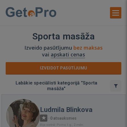
Sporta masāža
Izveido pasūtījumu
bez maksas
vai
apskati cenas
IZVEIDOT PASŪTĪJUMU
Labākie speciālisti kategorijā "Sporta
masāža"
Ludmila Blinkova
·
0 atsauksmes
Bija vietnē: Pirms 1 g., 2 mēn.