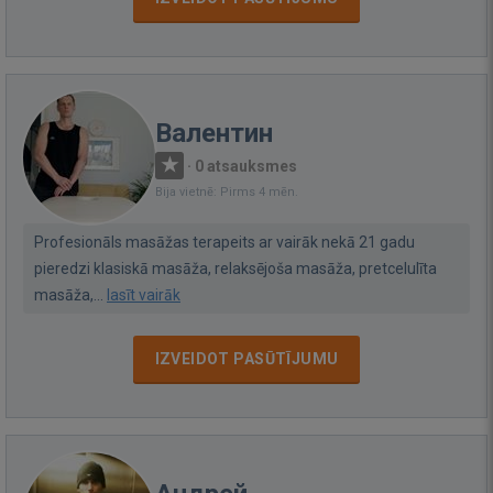
Валентин
·
0 atsauksmes
Bija vietnē: Pirms 4 mēn.
Profesionāls masāžas terapeits ar vairāk nekā 21 gadu
pieredzi klasiskā masāža, relaksējoša masāža, pretcelulīta
masāža,...
lasīt vairāk
IZVEIDOT PASŪTĪJUMU