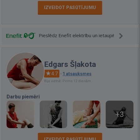
IZVEIDOT PASŪTĪJUMU
Pieslēdz Enefit elektrību un ietaupi!
Edgars Šļakota
4.7
·
1 atsauksmes
Bija vietnē: Pirms 12 dienām
Darbu piemēri
+3
IZVEIDOT PASŪTĪJUMU