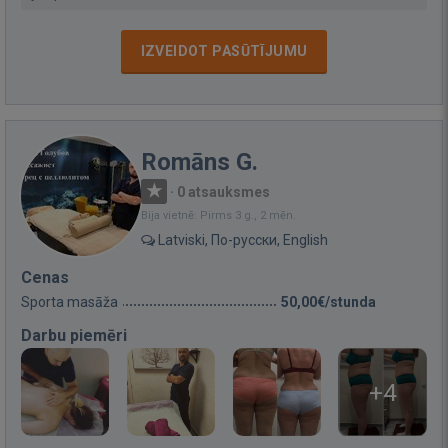
IZVEIDOT PASŪTĪJUMU
Romāns G.
·
0 atsauksmes
Bija vietnē: Pirms 3 g., 2 mēn.
Latviski, По-русски, English
Cenas
Sporta masāža
50,00€/stunda
Darbu piemēri
+4