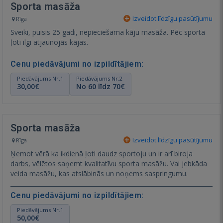
Sporta masāža
Izveidot līdzīgu pasūtījumu
Rīga
Sveiki, puisis 25 gadi, nepieciešama kāju masāža. Pēc sporta
ļoti ilgi atjaunojās kājas.
Cenu piedāvājumi no izpildītājiem:
Piedāvājums Nr.1
Piedāvājums Nr.2
30,00€
No 60 līdz 70€
Sporta masāža
Izveidot līdzīgu pasūtījumu
Rīga
Ņemot vērā ka ikdienā ļoti daudz sportoju un ir arī biroja
darbs, vēlētos saņemt kvalitatīvu sporta masāžu. Vai jebkāda
veida masāžu, kas atslābinās un noņems saspringumu.
Cenu piedāvājumi no izpildītājiem:
Piedāvājums Nr.1
50,00€