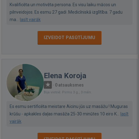
Kvalificēta un motivēta persona. Es visu laiku mācos un
pilnveidojos. Es esmu 27 gadi .Medicīniskā izglītība. 7 gadu
ma...
lasīt vairāk
IZVEIDOT PASŪTĪJUMU
Elena Koroja
·
0 atsauksmes
Bija vietnē: Pirms 3 g., 3 mēn.
Es esmu sertificēta meistare Aicinu jūs uz masāžu ! Muguras
krūšu - apkakles daļas masāža 25-30 minūtes 10 eiro K...
lasīt
vairāk