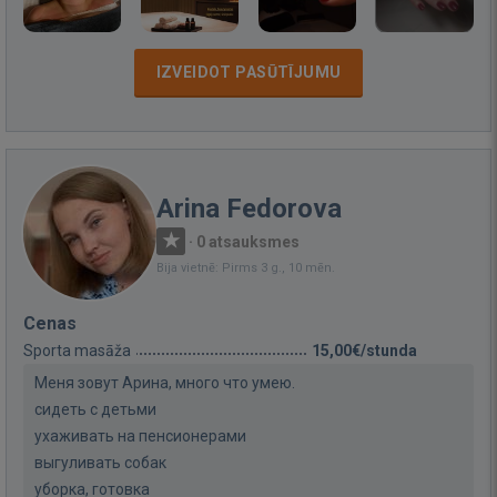
IZVEIDOT PASŪTĪJUMU
Arina Fedorova
·
0 atsauksmes
Bija vietnē: Pirms 3 g., 10 mēn.
Cenas
Sporta masāža
15,00€/stunda
Меня зовут Арина, много что умею.
сидеть с детьми
ухаживать на пенсионерами
выгуливать собак
уборка, готовка