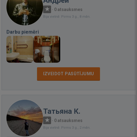
Андрей
·
0 atsauksmes
Bija vietnē: Pirms 3 g., 8 mēn.
Darbu piemēri
IZVEIDOT PASŪTĪJUMU
Татьяна К.
·
0 atsauksmes
Bija vietnē: Pirms 3 g., 2 mēn.