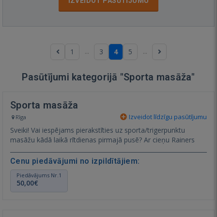
IZVEIDOT PASŪTĪJUMU
...
...
1
3
4
5
Pasūtījumi kategorijā "Sporta masāža"
Sporta masāža
Izveidot līdzīgu pasūtījumu
Rīga
Sveiki! Vai iespējams pierakstīties uz sporta/trigerpunktu
masāžu kādā laikā rītdienas pirmajā pusē? Ar cieņu Rainers
Cenu piedāvājumi no izpildītājiem:
Piedāvājums Nr.1
50,00€