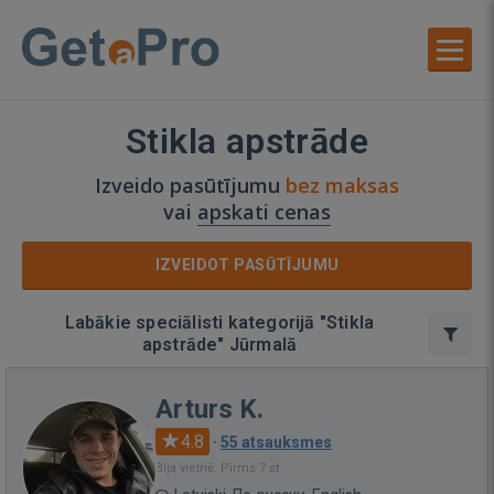
Stikla apstrāde
Izveido pasūtījumu
bez maksas
vai
apskati cenas
IZVEIDOT PASŪTĪJUMU
Labākie speciālisti kategorijā "Stikla
apstrāde" Jūrmalā
Arturs K.
4.8
·
55 atsauksmes
Bija vietnē: Pirms 7 st.