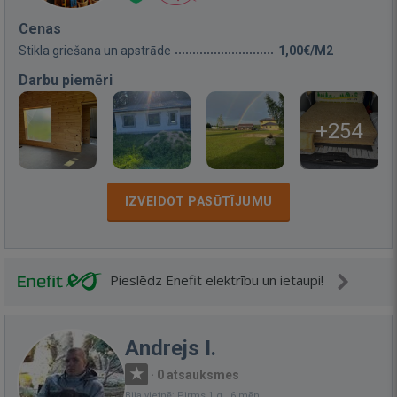
Cenas
Stikla griešana un apstrāde
1,00€/M2
Darbu piemēri
+254
IZVEIDOT PASŪTĪJUMU
Pieslēdz Enefit elektrību un ietaupi!
Andrejs I.
·
0 atsauksmes
Bija vietnē: Pirms 1 g., 6 mēn.