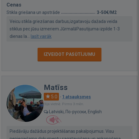
Cenas
Stikla griešana un apstrāde
3-50€/M2
Veicu stikla griezšanas darbus,izgatavoju dažada veida
stiklus pec jūsu izmeriem.JūrmalāPasutijuma izpilde 1-3
dienas la...
lasīt vairāk
IZVEIDOT PASŪTĪJUMU
Matīss
5.0
·
1 atsauksmes
Bija vietnē: Pirms 3 mēn.
Latviski, По-русски, English
Piedāvāju dažādus projektēšanas pakalpojumus. Visu
nepieciešamo dokumentu sagatavošana un apkopošana