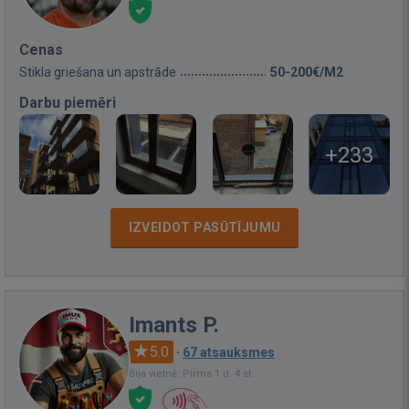
Cenas
Stikla griešana un apstrāde
50-200€/M2
Darbu piemēri
+233
IZVEIDOT PASŪTĪJUMU
Imants P.
5.0
·
67 atsauksmes
Bija vietnē: Pirms 1 d. 4 st.