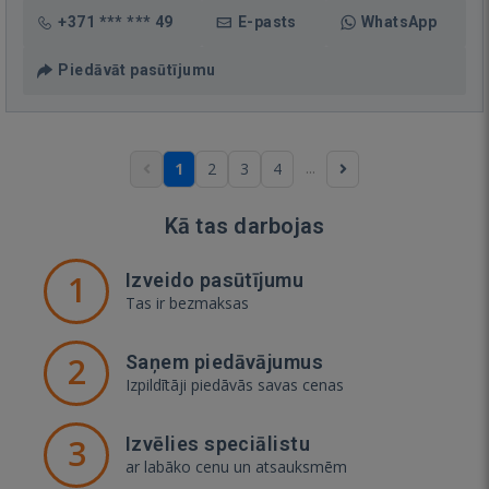
+371 *** *** 49
E-pasts
WhatsApp
Piedāvāt pasūtījumu
...
1
2
3
4
Kā tas darbojas
1
Izveido pasūtījumu
Tas ir bezmaksas
2
Saņem piedāvājumus
Izpildītāji piedāvās savas cenas
3
Izvēlies speciālistu
ar labāko cenu un atsauksmēm