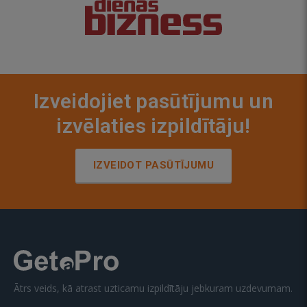
Izveidojiet pasūtījumu un
izvēlaties izpildītāju!
IZVEIDOT PASŪTĪJUMU
Ātrs veids, kā atrast uzticamu izpildītāju jebkuram uzdevumam.