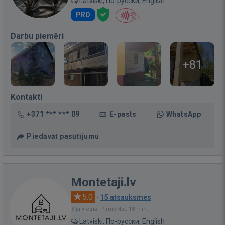
Latviski, По-русски, English
PRO
Darbu piemēri
+81
Kontakti
+371 *** *** 09
E-pasts
WhatsApp
Piedāvāt pasūtījumu
Montetaji.lv
5.0
·
15 atsauksmes
Bija vietnē: Pirms 4st. 18 min.
Latviski, По-русски, English