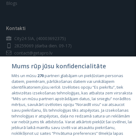
Blogs
Kontakti
City24 SIA, (40003692375)
28259069
(darba dien. 09-17)
contact@getapro.lv
Mums rūp jūsu konfidencialitāte
Mēs un mūsu
270
partneri glabājam un piekļūstam personas
datiem, piemēram, pārlūkošanas datiem vai unikālajiem
identifikatoriem jūsu ierīcē. Izvēloties opciju “Es piekrītu”, tiek
Valstis
aktivizētas izsekošanas tehnoloģijas, kas atbalsta zem virsraksta
Igaunija
“Mēs un mūsu partneri apstrādājam datus, lai sniegtu” norādītos
mērķus, savukārt izvēloties opciju “Noraidīt visu” vai atsaucot
Latvija
savu piekrišanu, šīs tehnoloģijas tiks atspējotas. Ja izsekošanas
tehnoloģijas ir atspējotas, daļa no redzamā satura un reklāmām
Lietuva
var nebūt jums tik atbilstoša. Varat atkārtoti piekļūt šai izvēlnei, lai
jebkurā laikā mainītu savu izvēli vai atsauktu piekrišanu,
noklikšķinot uz saites “Privātuma preferences” tīmekļa lapas