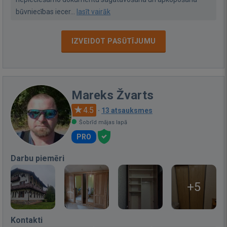
būvniecības iecer...
lasīt vairāk
IZVEIDOT PASŪTĪJUMU
Mareks Žvarts
4.5
·
13 atsauksmes
Šobrīd mājas lapā
PRO
Darbu piemēri
+5
Kontakti