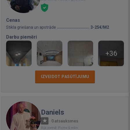
Cenas
Stikla griešana un apstrāde
3-25€/M2
Darbu piemēri
+36
IZVEIDOT PASŪTĪJUMU
Daniels
·
0 atsauksmes
Bija vietnē: Pirms 6 mēn.