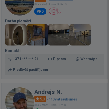
Bija vietnē: Pirms 5 dienām
PRO
Darbu piemēri
Kontakti
+371 *** *** 21
E-pasts
WhatsApp
Piedāvāt pasūtījumu
Andrejs N.
5.0
·
1109 atsauksmes
Bija vietnē: Pirms 18 min.