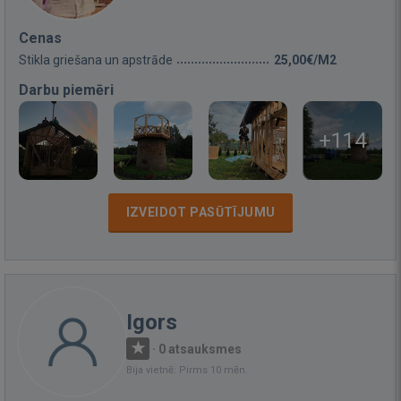
Cenas
Stikla griešana un apstrāde
25,00€/M2
Darbu piemēri
+114
IZVEIDOT PASŪTĪJUMU
Igors
·
0 atsauksmes
Bija vietnē: Pirms 10 mēn.