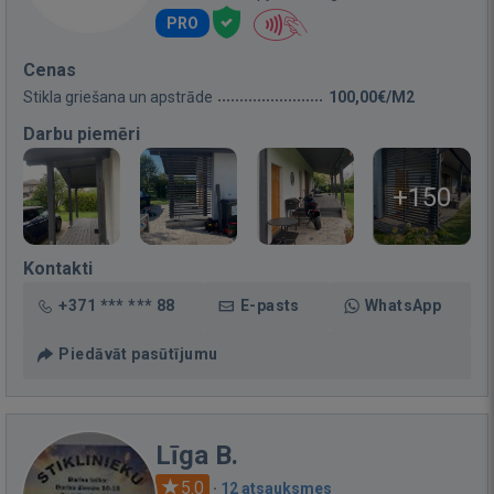
PRO
Cenas
Stikla griešana un apstrāde
100,00€/M2
Darbu piemēri
+150
Kontakti
+371 *** *** 88
E-pasts
WhatsApp
Piedāvāt pasūtījumu
Līga B.
5.0
·
12 atsauksmes