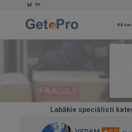
LV
RU
Kā tas
Labākie speciālisti kate
VEDAM
5.0