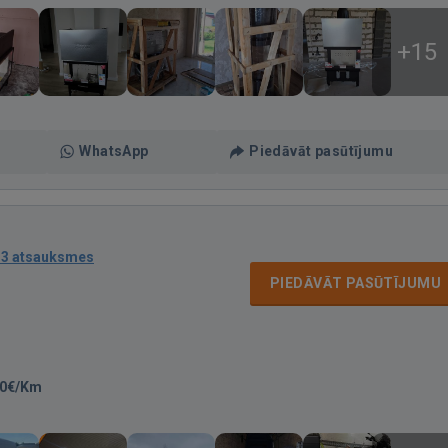
+15
WhatsApp
Piedāvāt pasūtījumu
13 atsauksmes
PIEDĀVĀT PASŪTĪJUMU
50€/Km