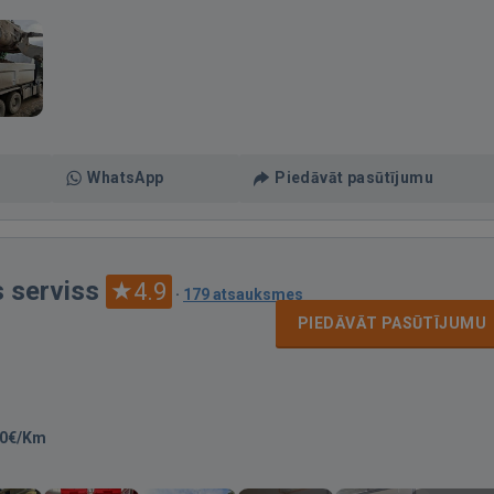
WhatsApp
Piedāvāt pasūtījumu
 serviss
4.9
·
179 atsauksmes
PIEDĀVĀT PASŪTĪJUMU
00€/Km