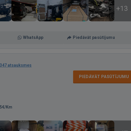
+13
WhatsApp
Piedāvāt pasūtījumu
347 atsauksmes
PIEDĀVĀT PASŪTĪJUMU
25€/Km