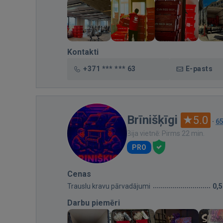
Kontakti
+371 *** *** 63
E-pasts
Brīnišķīgi
5.0
·
6
Bija vietnē: Pirms 22 min.
PRO
Cenas
Trauslu kravu pārvadājumi
0,
Darbu piemēri