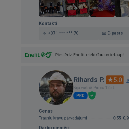
Kontakti
+371 *** *** 70
E-pasts
Pieslēdz Enefit elektrību un ietaupi!
Rihards P.
5.0
·
9
Bija vietnē: Pirms 12 st.
PRO
Cenas
Trauslu kravu pārvadājumi
0,55-0,
Darbu piemēri