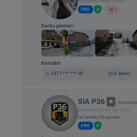
Bija vietnē: Pirms 33 min.
PRO
Darbu piemēri
Kontakti
+371 *** *** 45
E-pasts
SIA P36
·
0 atsau
Bija vietnē: Pirms 1st. 9 min.
Latviski, По-русски
PRO