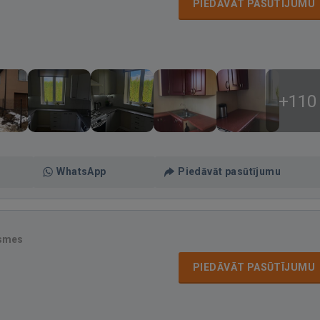
PIEDĀVĀT PASŪTĪJUMU
+110
WhatsApp
Piedāvāt pasūtījumu
ksmes
PIEDĀVĀT PASŪTĪJUMU