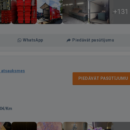
+131
WhatsApp
Piedāvāt pasūtījumu
5 atsauksmes
PIEDĀVĀT PASŪTĪJUMU
50€/Km