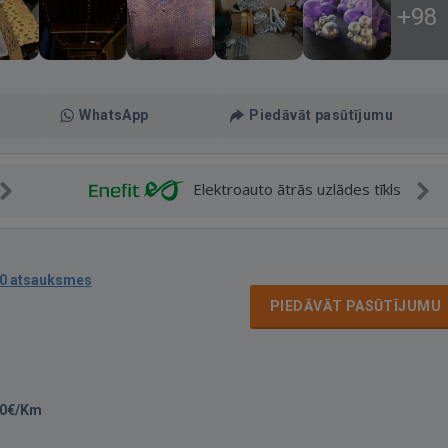
+98
WhatsApp
Piedāvāt pasūtījumu
Elektroauto ātrās uzlādes tīkls
0 atsauksmes
PIEDĀVĀT PASŪTĪJUMU
90€/Km