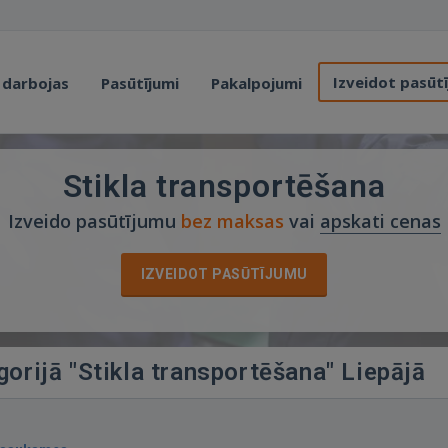
Izveidot pasūt
 darbojas
Pasūtījumi
Pakalpojumi
Stikla transportēšana
Izveido pasūtījumu
bez maksas
vai
apskati cenas
IZVEIDOT PASŪTĪJUMU
gorijā "Stikla transportēšana" Liepājā