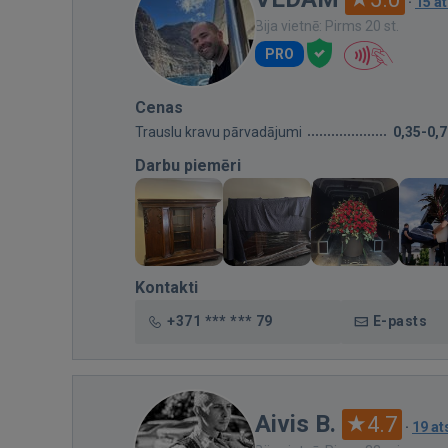
·
15 a
Bija vietnē: Pirms 20 st.
PRO
Cenas
Trauslu kravu pārvadājumi
0,35-0,
Darbu piemēri
Kontakti
+371 *** *** 79
E-pasts
Aivis B.
4.7
·
19 a