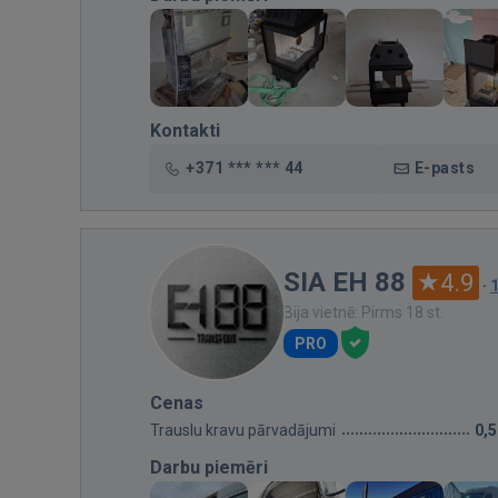
Kontakti
+371 *** *** 44
E-pasts
SIA EH 88
4.9
·
Bija vietnē: Pirms 18 st.
PRO
Cenas
Trauslu kravu pārvadājumi
0,
Darbu piemēri