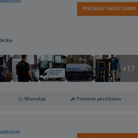
tsauksmes
PIEDĀVĀT PASŪTĪJUMU
70€/Km
+17
WhatsApp
Piedāvāt pasūtījumu
tsauksmes