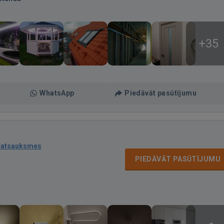
+35
WhatsApp
Piedāvāt pasūtījumu
 atsauksmes
PIEDĀVĀT PASŪTĪJUMU