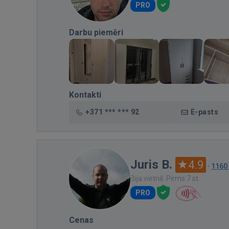
PRO
Darbu piemēri
Kontakti
+371 *** *** 92
E-pasts
Juris B.
4.9
·
1160
Bija vietnē: Pirms 7 st.
PRO
Cenas