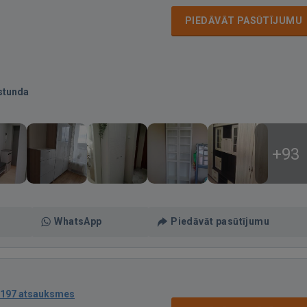
PIEDĀVĀT PASŪTĪJUMU
stunda
+93
WhatsApp
Piedāvāt pasūtījumu
197 atsauksmes