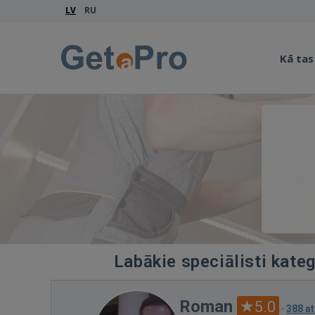
LV
RU
Kā tas
Labākie speciālisti kate
Roman
5.0
·
388 a