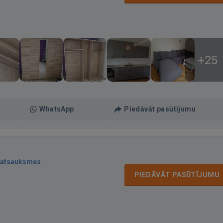
+25
WhatsApp
Piedāvāt pasūtījumu
 atsauksmes
PIEDĀVĀT PASŪTĪJUMU