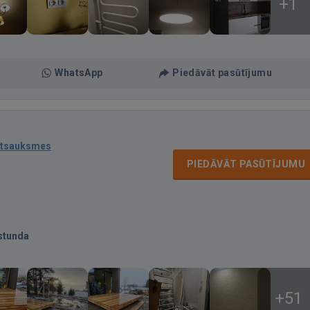
+1
WhatsApp
Piedāvāt pasūtījumu
atsauksmes
PIEDĀVĀT PASŪTĪJUMU
stunda
+51