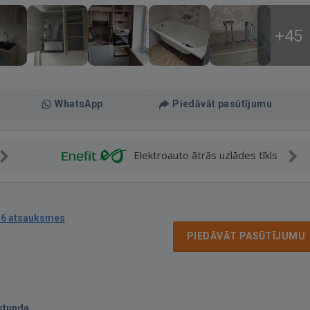
+45
WhatsApp
Piedāvāt pasūtījumu
Elektroauto ātrās uzlādes tīkls
16 atsauksmes
PIEDĀVĀT PASŪTĪJUMU
stunda