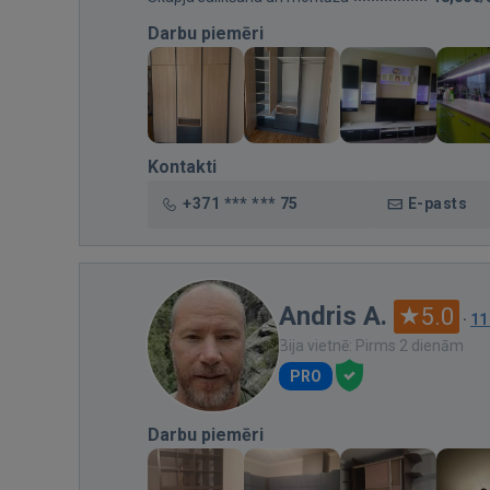
Darbu piemēri
Kontakti
+371 *** *** 75
E-pasts
Andris A.
5.0
·
11
Bija vietnē: Pirms 2 dienām
PRO
Darbu piemēri