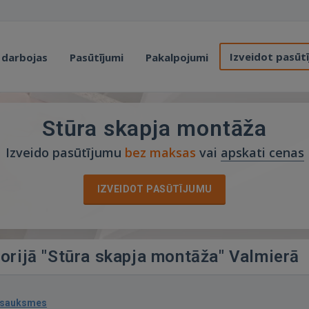
Izveidot pasūt
 darbojas
Pasūtījumi
Pakalpojumi
Stūra skapja montāža
Izveido pasūtījumu
bez maksas
vai
apskati cenas
IZVEIDOT PASŪTĪJUMU
gorijā "Stūra skapja montāža" Valmierā
tsauksmes