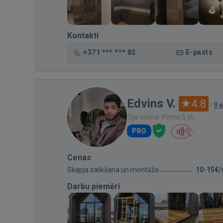
Kontakti
+371 *** *** 82
E-pasts
Edvins V.
4.8
·
9 
Bija vietnē: Pirms 5 st.
PRO
Cenas
Skapja salikšana un montāža
10-15€/
Darbu piemēri