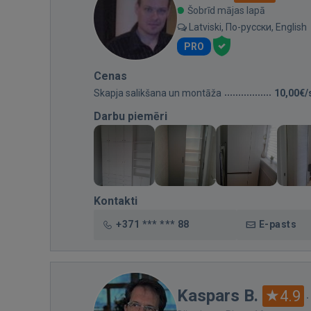
Šobrīd mājas lapā
Latviski, По-русски, English
PRO
Cenas
Skapja salikšana un montāža
10,00€/
Darbu piemēri
Kontakti
+371 *** *** 88
E-pasts
Kaspars B.
4.9
·