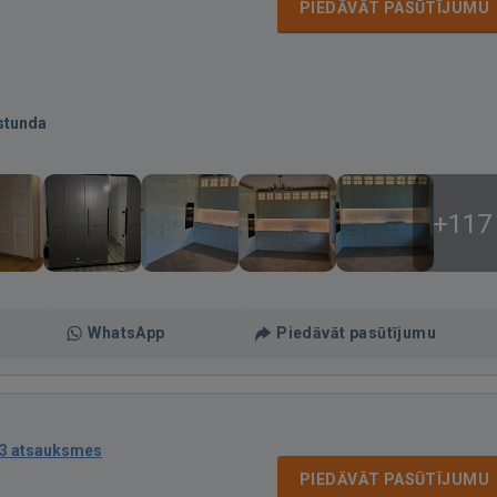
PIEDĀVĀT PASŪTĪJUMU
stunda
+117
WhatsApp
Piedāvāt pasūtījumu
3 atsauksmes
PIEDĀVĀT PASŪTĪJUMU