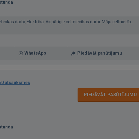
stunda
ikas darbi, Elektrība, Vispārīgie celtniecības darbi. Māju celtniecīb...
WhatsApp
Piedāvāt pasūtījumu
60 atsauksmes
PIEDĀVĀT PASŪTĪJUMU
stunda