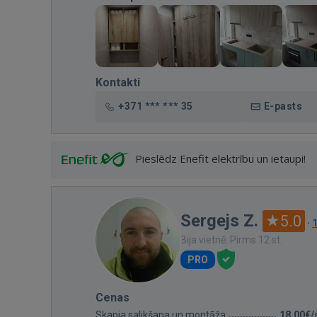
Kontakti
+371 *** *** 35
E-pasts
Pieslēdz Enefit elektrību un ietaupi!
Sergejs Z.
5.0
·
Bija vietnē: Pirms 12 st.
PRO
Cenas
Skapja salikšana un montāža
18,00€/