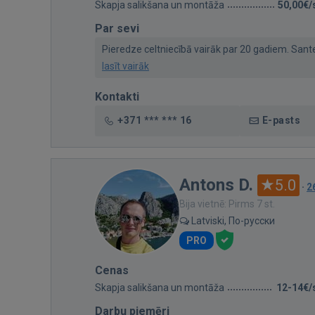
Skapja salikšana un montāža
50,00€/
Par sevi
Pieredze celtniecībā vairāk par 20 gadiem. Santehn
lasīt vairāk
Kontakti
+371 *** *** 16
E-pasts
Antons D.
5.0
·
2
Bija vietnē: Pirms 7 st.
Latviski, По-русски
PRO
Cenas
Skapja salikšana un montāža
12-14€/
Darbu piemēri