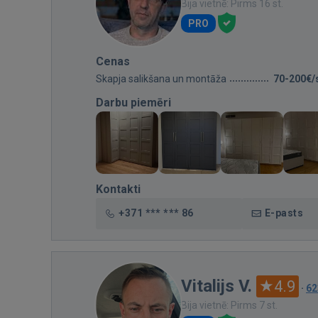
Bija vietnē: Pirms 16 st.
PRO
Cenas
Skapja salikšana un montāža
70-200€/
Darbu piemēri
Kontakti
+371 *** *** 86
E-pasts
Vitalijs V.
4.9
·
62
Bija vietnē: Pirms 7 st.